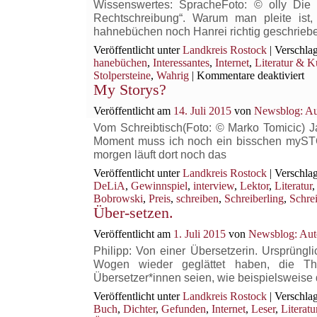
und
Wissenswertes: SpracheFoto: © olly Die 
Seiten
Rechtschreibung“. Warum man pleite ist
meines
hahnebüchen noch Hanrei richtig geschriebe
Blogs
Veröffentlicht unter
Landkreis Rostock
|
Verschlag
im
hanebüchen
,
Interessantes
,
Internet
,
Literatur & K
Jahr
für
Stolpersteine
,
Wahrig
|
Kommentare deaktiviert
2015
My Storys?
W
au
Veröffentlicht am
14. Juli 2015
von
Newsblog: Au
Bi
sto
Vom Schreibtisch(Foto: © Marko Tomicic) Ja,
Moment muss ich noch ein bisschen mySTO
morgen läuft dort noch das
Veröffentlicht unter
Landkreis Rostock
|
Verschlag
DeLiA
,
Gewinnspiel
,
interview
,
Lektor
,
Literatur
Bobrowski
,
Preis
,
schreiben
,
Schreiberling
,
Schrei
Über-setzen.
Veröffentlicht am
1. Juli 2015
von
Newsblog: Aut
Philipp: Von einer Übersetzerin. Ursprüngl
Wogen wieder geglättet haben, die T
Übersetzer*innen seien, wie beispielsweis
Veröffentlicht unter
Landkreis Rostock
|
Verschlag
Buch
,
Dichter
,
Gefunden
,
Internet
,
Leser
,
Literatu