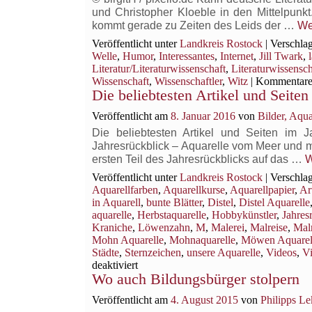
und Christopher Kloeble in den Mittelpunkt
kommt gerade zu Zeiten des Leids der …
We
Veröffentlicht unter
Landkreis Rostock
|
Verschlag
Welle
,
Humor
,
Interessantes
,
Internet
,
Jill Twark
,
Literatur/Literaturwissenschaft
,
Literaturwissensch
Wissenschaft
,
Wissenschaftler
,
Witz
|
Kommentare 
Die beliebtesten Artikel und Seite
Veröffentlicht am
8. Januar 2016
von
Bilder, Aqu
Die beliebtesten Artikel und Seiten im
Jahresrückblick – Aquarelle vom Meer und 
ersten Teil des Jahresrückblicks auf das …
W
Veröffentlicht unter
Landkreis Rostock
|
Verschlag
Aquarellfarben
,
Aquarellkurse
,
Aquarellpapier
,
Ar
in Aquarell
,
bunte Blätter
,
Distel
,
Distel Aquarelle
aquarelle
,
Herbstaquarelle
,
Hobbykünstler
,
Jahresr
Kraniche
,
Löwenzahn
,
M
,
Malerei
,
Malreise
,
Mal
Mohn Aquarelle
,
Mohnaquarelle
,
Möwen Aquarel
Städte
,
Sternzeichen
,
unsere Aquarelle
,
Videos
,
Vi
für
deaktiviert
Wo auch Bildungsbürger stolpern
Die
beliebtesten
Veröffentlicht am
4. August 2015
von
Philipps Le
Artikel