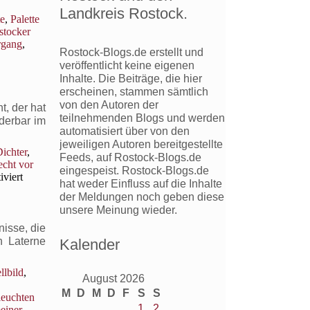
Landkreis Rostock.
te
,
Palette
stocker
rgang
,
Rostock-Blogs.de erstellt und
veröffentlicht keine eigenen
Inhalte. Die Beiträge, die hier
erscheinen, stammen sämtlich
von den Autoren der
gen
t, der hat
teilnehmenden Blogs und werden
nderbar im
automatisiert über von den
jeweiligen Autoren bereitgestellte
ichter
,
Feeds, auf Rostock-Blogs.de
cht vor
eingespeist. Rostock-Blogs.de
für
viert
hat weder Einfluss auf die Inhalte
Recht
der Meldungen noch geben diese
vor
unsere Meinung wieder.
link:
Pflichtexemplare
nisse, die
n Laterne
Kalender
llbild
,
August 2026
M
D
M
D
F
S
S
leuchten
1
2
meiner