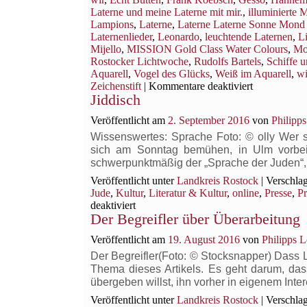
Laterne und meine Laterne mit mir.
,
illuminierte 
Lampions
,
Laterne
,
Laterne Laterne Sonne Mond 
Laternenlieder
,
Leonardo
,
leuchtende Laternen
,
L
Mijello
,
MISSION Gold Class Water Colours
,
Mo
Rostocker Lichtwoche
,
Rudolfs Bartels
,
Schiffe 
Aquarell
,
Vogel des Glücks
,
Weiß im Aquarell
,
wi
für
Zeichenstift
|
Kommentare deaktiviert
Jiddisch
Aquarelle
mit
Veröffentlicht am
2. September 2016
von
Philipp
Laternenkin
in
Wissenswertes: Sprache Foto: © olly Wer sic
der
sich am Sonntag bemühen, in Ulm vorbei
Zeitschrift
schwerpunktmäßig der „Sprache der Juden“
Palette
Veröffentlicht unter
Landkreis Rostock
|
Verschlag
&
Jude
,
Kultur
,
Literatur & Kultur
,
online
,
Presse
,
Pr
Zeichenstift
für
deaktiviert
Der Begreifler über Überarbeitung
Jiddisch
Veröffentlicht am
19. August 2016
von
Philipps 
Der Begreifler(Foto: © Stocksnapper) Dass Le
Thema dieses Artikels. Es geht darum, das
übergeben willst, ihn vorher in eigenem Int
Veröffentlicht unter
Landkreis Rostock
|
Verschlag