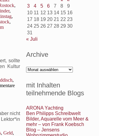
Rostock
,
3
4
5
6
7
8
9
inder
,
10
11
12
13
14
15
16
instag
,
17
18
19
20
21
22
23
stock
,
24
25
26
27
28
29
30
im
31
« Juli
Archive
t, sollte
en Kultur
Archive
iddisch
,
mit Inhalten
entare
teilnehmende Blogs
ARONA Yachting
Ben Philipps Schreibwelt
aber nicht
Bilder, Aquarelle vom Meer &
Lektor*in
mehr – von Frank Koebsch
Blog – Jensens
s
,
Geld
,
Wohnzimmerstudio