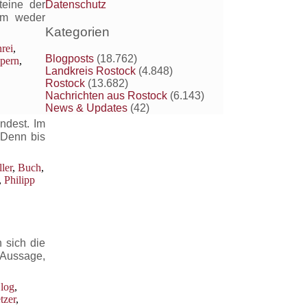
teine der
Datenschutz
rum weder
Kategorien
rei
,
Blogposts
(18.762)
lpern
,
Landkreis Rostock
(4.848)
Rostock
(13.682)
Nachrichten aus Rostock
(6.143)
News & Updates
(42)
indest. Im
 Denn bis
ler
,
Buch
,
,
Philipp
für
My
Storys?
 sich die
Aussage,
log
,
tzer
,