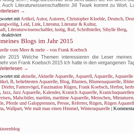
. Auch Literaturwissenschaftlerin Jill Twark kommt zu Wort. L
iterlesen
→
wortet mit
Artikel
,
Autor
,
Autoren
,
Christopher Kloeble
,
Deutsch
,
Deu
langweilig
,
Leid
,
Link
,
Literatur
,
Literatur & Kultur
,
aft
,
Literaturwissenschaftler
,
lustig
,
Ruf
,
Schriftsteller
,
Sibylle Berg
,
für
deaktiviert
n meines Blogs im Jahr 2015
“Deutsche
Autoren
arelle vom Meer & mehr – von Frank Koebsch
haben
den
 Jahr 2015 Welche Themen interessieren die Leser meines
Ruf,
mehr von Frank Koebsch 2015 Ich hatte in den vergangenen Ta
langweilig
eiterlesen
→
zu
wortet mit
aktuelle
,
Aktuelle Aquarelle
,
Aquarell
,
Aquarelle
,
Aquarelle
sein”
tikel
,
B
,
beliebtesten Aquarelle
,
Blog
,
Blumen
,
Blumenaquarelle
,
Blüte
,
Dörfer
,
Fartenvögel
,
Faszination Rügen
,
Frank Koebsch
,
Herbst
,
herb
,
Jazz
,
Jazz Aquarelle
,
Kalender
,
Kranich Aquarelle
,
Kranichaquarellen
reisen
,
Malschüler
,
maritim
,
maritime Aquarelle
,
Menschen
,
Miniaturen
le
,
Pferde und Galopprennen
,
Presse
,
Referrer
,
Rügen
,
Rügen Aquarell
ta
,
Wallpart
,
Wie malt man einen Himmel
,
Winteraquarelle
|
Kommenta
ktorenblog