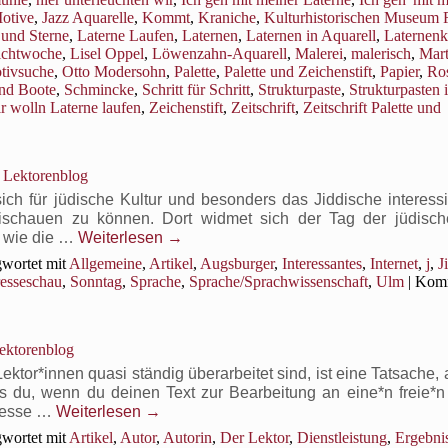
Motive
,
Jazz Aquarelle
,
Kommt
,
Kraniche
,
Kulturhistorischen Museum 
und Sterne
,
Laterne Laufen
,
Laternen
,
Laternen in Aquarell
,
Laternenk
ichtwoche
,
Lisel Oppel
,
Löwenzahn-Aquarell
,
Malerei
,
malerisch
,
Mart
tivsuche
,
Otto Modersohn
,
Palette
,
Palette und Zeichenstift
,
Papier
,
Ro
und Boote
,
Schmincke
,
Schritt für Schritt
,
Strukturpaste
,
Strukturpasten 
r wolln Laterne laufen
,
Zeichenstift
,
Zeitschrift
,
Zeitschrift Palette und
s Lektorenblog
der
h für jüdische Kultur und besonders das Jiddische interessier
schauen zu können. Dort widmet sich der Tag der jüdisch
, wie die …
Weiterlesen
→
wortet mit
Allgemeine
,
Artikel
,
Augsburger
,
Interessantes
,
Internet
,
j
,
J
esseschau
,
Sonntag
,
Sprache
,
Sprache/Sprachwissenschaft
,
Ulm
|
Komm
Lektorenblog
ktor*innen quasi ständig überarbeitet sind, ist eine Tatsache, 
s du, wenn du deinen Text zur Bearbeitung an eine*n freie*n 
eresse …
Weiterlesen
→
wortet mit
Artikel
,
Autor
,
Autorin
,
Der Lektor
,
Dienstleistung
,
Ergebni