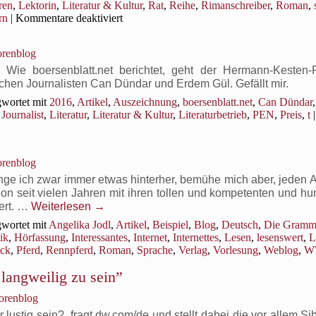
ren
,
Lektorin
,
Literatur & Kultur
,
Rat
,
Reihe
,
Rimanschreiber
,
Roman
,
für
rn
|
Kommentare deaktiviert
Der
Begreifler
orenblog
über
Überarbeitung
v) Wie boersenblatt.net berichtet, geht der Hermann-Kesten-
hen Journalisten Can Dündar und Erdem Gül. Gefällt mir.
wortet mit
2016
,
Artikel
,
Auszeichnung
,
boersenblatt.net
,
Can Dündar
,
Journalist
,
Literatur
,
Literatur & Kultur
,
Literaturbetrieb
,
PEN
,
Preis
,
t
|
orenblog
nge ich zwar immer etwas hinterher, bemühe mich aber, jeden A
chon seit vielen Jahren mit ihren tollen und kompetenten und h
ert. …
Weiterlesen
→
wortet mit
Angelika Jodl
,
Artikel
,
Beispiel
,
Blog
,
Deutsch
,
Die Gramma
ik
,
Hörfassung
,
Interessantes
,
Internet
,
Internettes
,
Lesen
,
lesenswert
,
L
ück
,
Pferd
,
Rennpferd
,
Roman
,
Sprache
,
Verlag
,
Vorlesung
,
Weblog
,
W
langweilig zu sein”
torenblog
r lustig sein?, fragt dw.com/de und stellt dabei die vor allem Si