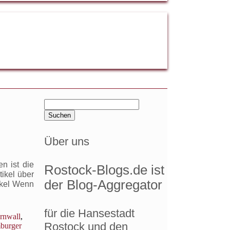
Suchen
nach:
Über uns
n ist die
Rostock-Blogs.de ist
tikel über
der Blog-Aggregator
ikel Wenn
für die Hansestadt
rnwall
,
Rostock und den
burger