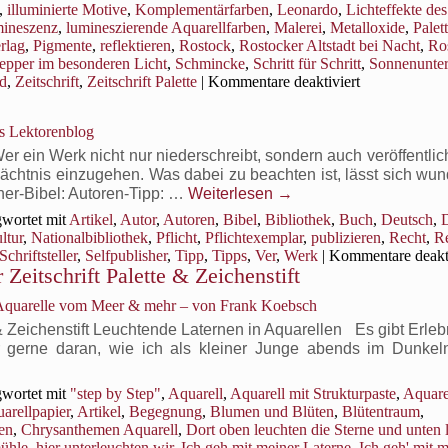
,
illuminierte Motive
,
Komplementärfarben
,
Leonardo
,
Lichteffekte des
ineszenz
,
lumineszierende Aquarellfarben
,
Malerei
,
Metalloxide
,
Palet
erlag
,
Pigmente
,
reflektieren
,
Rostock
,
Rostocker Altstadt bei Nacht
,
Ro
epper im besonderen Licht
,
Schmincke
,
Schritt für Schritt
,
Sonnenunte
für
ld
,
Zeitschrift
,
Zeitschrift Palette
|
Kommentare deaktiviert
Aquarelle
mit
ps Lektorenblog
besonderen
Lichtstimmun
r ein Werk nicht nur niederschreibt, sondern auch veröffentlich
in
edächtnis einzugehen. Was dabei zu beachten ist, lässt sich wu
der
sher-Bibel: Autoren-Tipp: …
Weiterlesen
→
Zeitschrift
wortet mit
Artikel
,
Autor
,
Autoren
,
Bibel
,
Bibliothek
,
Buch
,
Deutsch
,
D
Palette
ltur
,
Nationalbibliothek
,
Pflicht
,
Pflichtexemplar
,
publizieren
,
Recht
,
Re
&
Schriftsteller
,
Selfpublisher
,
Tipp
,
Tipps
,
Ver
,
Werk
|
Kommentare deakti
Zeichenstift
 Zeitschrift Palette & Zeichenstift
 Aquarelle vom Meer & mehr – von Frank Koebsch
& Zeichenstift Leuchtende Laternen in Aquarellen Es gibt Erleb
hr gerne daran, wie ich als kleiner Junge abends im Dunkel
→
wortet mit
"step by Step"
,
Aquarell
,
Aquarell mit Strukturpaste
,
Aquare
arellpapier
,
Artikel
,
Begegnung
,
Blumen und Blüten
,
Blütentraum
,
en
,
Chrysanthemen Aquarell
,
Dort oben leuchten die Sterne und unten 
ühle
,
hier unterleuchten wir
,
Ich geh mit meiner Laterne
,
Ich geh' mit 