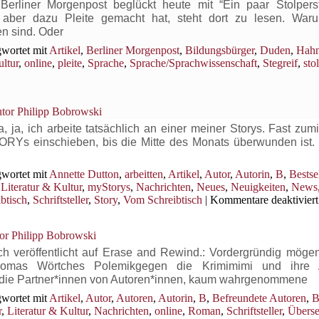
Berliner Morgenpost beglückt heute mit “Ein paar Stolpers
, aber dazu Pleite gemacht hat, steht dort zu lesen. Wa
n sind. Oder
wortet mit
Artikel
,
Berliner Morgenpost
,
Bildungsbürger
,
Duden
,
Hahn
ultur
,
online
,
pleite
,
Sprache
,
Sprache/Sprachwissenschaft
,
Stegreif
,
sto
o
ch
tor Philipp Bobrowski
ldungsbürger
lpern
 ja, ich arbeite tatsächlich an einer meiner Storys. Fast zum
RYs einschieben, bis die Mitte des Monats überwunden ist.
wortet mit
Annette Dutton
,
arbeitten
,
Artikel
,
Autor
,
Autorin
,
B
,
Bestsel
,
Literatur & Kultur
,
myStorys
,
Nachrichten
,
Neues
,
Neuigkeiten
,
News
btisch
,
Schriftsteller
,
Story
,
Vom Schreibtisch
|
Kommentare deaktiviert
or Philipp Bobrowski
ich veröffentlicht auf Erase and Rewind.: Vordergründig mögen
homas Wörtches Polemikgegen die Krimimimi und ihre 
e die Partner*innen von Autoren*innen, kaum wahrgenommene
wortet mit
Artikel
,
Autor
,
Autoren
,
Autorin
,
B
,
Befreundete Autoren
,
B
r
,
Literatur & Kultur
,
Nachrichten
,
online
,
Roman
,
Schriftsteller
,
Überse