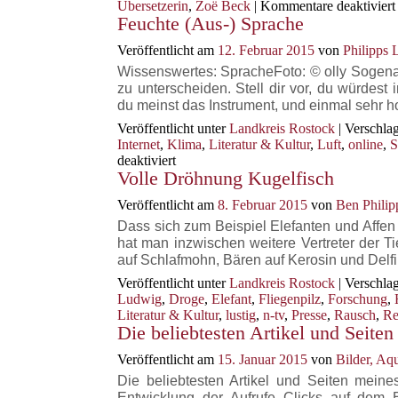
Übersetzerin
,
Zoë Beck
|
Kommentare deaktiviert
Feuchte (Aus-) Sprache
Veröffentlicht am
12. Februar 2015
von
Philipps 
Wissenswertes: SpracheFoto: © olly Sogen
zu unterscheiden. Stell dir vor, du würdest
du meinst das Instrument, und einmal sehr 
Veröffentlicht unter
Landkreis Rostock
|
Verschlag
Internet
,
Klima
,
Literatur & Kultur
,
Luft
,
online
,
S
für
deaktiviert
Volle Dröhnung Kugelfisch
Feuchte
(Aus-)
Veröffentlicht am
8. Februar 2015
von
Ben Philip
Sprache
Dass sich zum Beispiel Elefanten und Affen
hat man inzwischen weitere Vertreter der T
auf Schlafmohn, Bären auf Kerosin und Delf
Veröffentlicht unter
Landkreis Rostock
|
Verschlag
Ludwig
,
Droge
,
Elefant
,
Fliegenpilz
,
Forschung
,
Literatur & Kultur
,
lustig
,
n-tv
,
Presse
,
Rausch
,
Re
Die beliebtesten Artikel und Seite
Veröffentlicht am
15. Januar 2015
von
Bilder, Aq
Die beliebtesten Artikel und Seiten mei
Entwicklung der Aufrufe Clicks auf dem