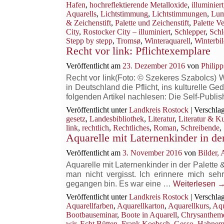
Hafen
,
hochreflektierende Metalloxide
,
illuminiert
Aquarells
,
Lichtstimmung
,
Lichtstimmungen
,
Lum
& Zeichenstift
,
Palette und Zeichenstift
,
Palette V
City
,
Rostocker City – illuminiert
,
Schlepper
,
Schl
Stepp by stepp
,
Tromsø
,
Winteraquarell
,
Winterbi
Recht vor link: Pflichtexemplare
Veröffentlicht am
23. Dezember 2016
von
Philip
Recht vor link(Foto: © Szekeres Szabolcs) We
in Deutschland die Pflicht, ins kulturelle G
folgenden Artikel nachlesen: Die Self-Publi
Veröffentlicht unter
Landkreis Rostock
|
Verschlag
gesetz
,
Landesbibliothek
,
Literatur
,
Literatur & Ku
link
,
rechtlich
,
Rechtliches
,
Roman
,
Schreibende
,
Aquarelle mit Laternenkinder in der
Veröffentlicht am
3. November 2016
von
Bilder,
Aquarelle mit Laternenkinder in der Palette 
man nicht vergisst. Ich erinnere mich se
gegangen bin. Es war eine …
Weiterlesen
Veröffentlicht unter
Landkreis Rostock
|
Verschlag
Aquarellfarben
,
Aquarellkarton
,
Aquarellkurs
,
Aqu
Bootbauseminar
,
Boote in Aquarell
,
Chrysanthem
wir
,
Echt Bütten
,
Frank Koebsch
,
Gesso
,
Hahnem