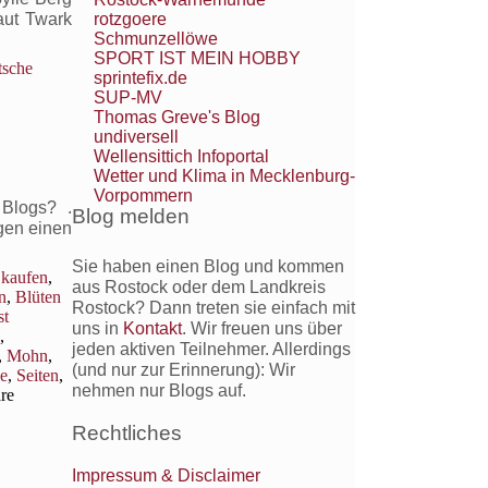
rotzgoere
aut Twark
Schmunzellöwe
SPORT IST MEIN HOBBY
tsche
sprintefix.de
SUP-MV
Thomas Greve's Blog
undiversell
Wellensittich Infoportal
Wetter und Klima in Mecklenburg-
Vorpommern
 Blogs? .
Blog melden
gen einen
Sie haben einen Blog und kommen
 kaufen
,
aus Rostock oder dem Landkreis
n
,
Blüten
Rostock? Dann treten sie einfach mit
st
uns in
Kontakt
. Wir freuen uns über
,
jeden aktiven Teilnehmer. Allerdings
,
Mohn
,
(und nur zur Erinnerung): Wir
e
,
Seiten
,
nehmen nur Blogs auf.
re
Rechtliches
Impressum & Disclaimer