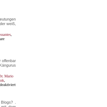
deutungen
eder weiß,
essantes
,
are
 offenbar
 Kängurus
Dr. Mario
ink
,
für
eaktiviert
Volle
Dröhnung
Kugelfisch
 Blogs? .
h mit dem