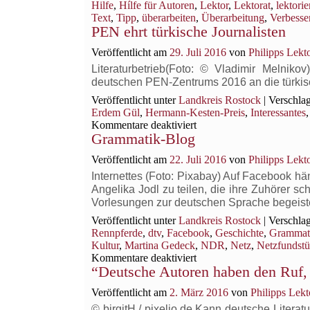
Hilfe
,
Hílfe für Autoren
,
Lektor
,
Lektorat
,
lektorie
Text
,
Tipp
,
überarbeiten
,
Überarbeitung
,
Verbesse
PEN ehrt türkische Journalisten
Veröffentlicht am
29. Juli 2016
von
Philipps Lekt
Literaturbetrieb(Foto: © Vladimir Melniko
deutschen PEN-Zentrums 2016 an die türkisc
Veröffentlicht unter
Landkreis Rostock
|
Verschlag
Erdem Gül
,
Hermann-Kesten-Preis
,
Interessantes
für
Kommentare deaktiviert
Grammatik-Blog
PEN
ehrt
Veröffentlicht am
22. Juli 2016
von
Philipps Lekt
türkische
Journalisten
Internettes (Foto: Pixabay) Auf Facebook hä
Angelika Jodl zu teilen, die ihre Zuhörer s
Vorlesungen zur deutschen Sprache begeist
Veröffentlicht unter
Landkreis Rostock
|
Verschlag
Rennpferde
,
dtv
,
Facebook
,
Geschichte
,
Grammat
Kultur
,
Martina Gedeck
,
NDR
,
Netz
,
Netzfundst
für
Kommentare deaktiviert
“Deutsche Autoren haben den Ruf, 
Grammatik-
Blog
Veröffentlicht am
2. März 2016
von
Philipps Lek
© birgitH / pixelio.de Kann deutsche Literatu