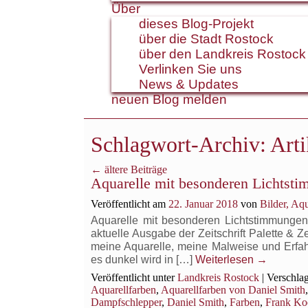
Über
dieses Blog-Projekt
über die Stadt Rostock
über den Landkreis Rostock
Verlinken Sie uns
News & Updates
neuen Blog melden
Schlagwort-Archiv:
Arti
←
ältere Beiträge
Aquarelle mit besonderen Lichtstim
Veröffentlicht am
22. Januar 2018
von
Bilder, Aq
Aquarelle mit besonderen Lichtstimmungen .
aktuelle Ausgabe der Zeitschrift Palette & Z
meine Aquarelle, meine Malweise und Erfahr
es dunkel wird in […]
Weiterlesen
→
Veröffentlicht unter
Landkreis Rostock
|
Verschlag
Aquarellfarben
,
Aquarellfarben von Daniel Smith
Dampfschlepper
,
Daniel Smith
,
Farben
,
Frank Ko