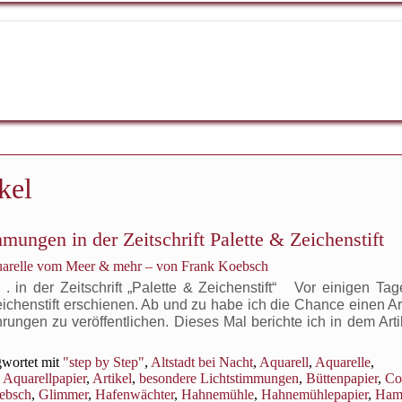
kel
mungen in der Zeitschrift Palette & Zeichenstift
uarelle vom Meer & mehr – von Frank Koebsch
 in der Zeitschrift „Palette & Zeichenstift“ Vor einigen Tage
eichenstift erschienen. Ab und zu habe ich die Chance einen Ar
ungen zu veröffentlichen. Dieses Mal berichte ich in dem Art
wortet mit
"step by Step"
,
Altstadt bei Nacht
,
Aquarell
,
Aquarelle
,
,
Aquarellpapier
,
Artikel
,
besondere Lichtstimmungen
,
Büttenpapier
,
Co
ebsch
,
Glimmer
,
Hafenwächter
,
Hahnemühle
,
Hahnemühlepapier
,
Ham