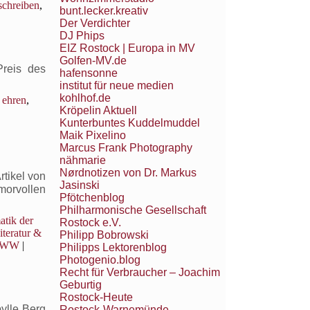
schreiben
,
bunt.lecker.kreativ
Der Verdichter
DJ Phips
EIZ Rostock | Europa in MV
Golfen-MV.de
Preis des
hafensonne
institut für neue medien
kohlhof.de
,
ehren
,
Kröpelin Aktuell
Kunterbuntes Kuddelmuddel
Maik Pixelino
Marcus Frank Photography
nähmarie
Nørdnotizen von Dr. Markus
rtikel von
Jasinski
umorvollen
Pfötchenblog
Philharmonische Gesellschaft
tik der
Rostock e.V.
iteratur &
Philipp Bobrowski
WW
|
Philipps Lektorenblog
Photogenio.blog
Recht für Verbraucher – Joachim
Geburtig
Rostock-Heute
bylle Berg
Rostock-Warnemünde