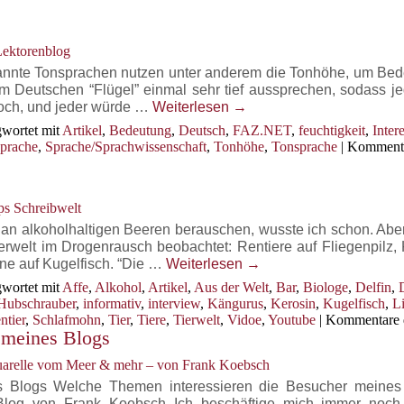
für
Über-
setzen.
Lektorenblog
annte Tonsprachen nutzen unter anderem die Tonhöhe, um Be
 im Deutschen “Flügel” einmal sehr tief aussprechen, sodass j
hoch, und jeder würde …
Weiterlesen
→
wortet mit
Artikel
,
Bedeutung
,
Deutsch
,
FAZ.NET
,
feuchtigkeit
,
Inter
prache
,
Sprache/Sprachwissenschaft
,
Tonhöhe
,
Tonsprache
|
Komment
ps Schreibwelt
 an alkoholhaltigen Beeren berauschen, wusste ich schon. Aber
ierwelt im Drogenrausch beobachtet: Rentiere auf Fliegenpilz,
ine auf Kugelfisch. “Die …
Weiterlesen
→
wortet mit
Affe
,
Alkohol
,
Artikel
,
Aus der Welt
,
Bar
,
Biologe
,
Delfin
,
Hubschrauber
,
informativ
,
interview
,
Kängurus
,
Kerosin
,
Kugelfisch
,
L
ntier
,
Schlafmohn
,
Tier
,
Tiere
,
Tierwelt
,
Vidoe
,
Youtube
|
Kommentare d
n meines Blogs
uarelle vom Meer & mehr – von Frank Koebsch
nes Blogs Welche Themen interessieren die Besucher meines
 Blog von Frank Koebsch Ich beschäftige mich immer noc