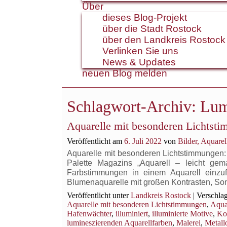
Über
dieses Blog-Projekt
über die Stadt Rostock
über den Landkreis Rostock
Verlinken Sie uns
News & Updates
neuen Blog melden
Schlagwort-Archiv:
Lum
Aquarelle mit besonderen Lichtsti
Veröffentlicht am
6. Juli 2022
von
Bilder, Aquar
Aquarelle mit besonderen Lichtstimmungen: 
Palette Magazins „Aquarell – leicht ge
Farbstimmungen in einem Aquarell einzuf
Blumenaquarelle mit großen Kontrasten, S
Veröffentlicht unter
Landkreis Rostock
|
Verschlag
Aquarelle mit besonderen Lichtstimmungen
,
Aqua
Hafenwächter
,
illuminiert
,
illuminierte Motive
,
Ko
lumineszierenden Aquarellfarben
,
Malerei
,
Metall