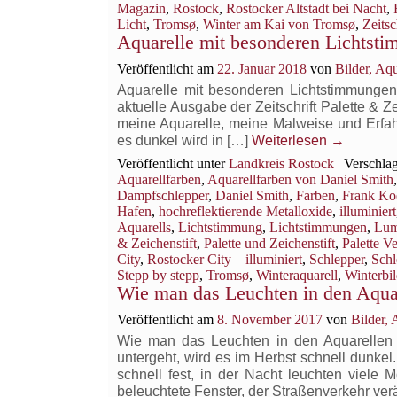
Magazin
,
Rostock
,
Rostocker Altstadt bei Nacht
,
Licht
,
Tromsø
,
Winter am Kai von Tromsø
,
Zeitsc
Aquarelle mit besonderen Lichtstim
Veröffentlicht am
22. Januar 2018
von
Bilder, Aq
Aquarelle mit besonderen Lichtstimmungen .
aktuelle Ausgabe der Zeitschrift Palette & Z
meine Aquarelle, meine Malweise und Erfahr
es dunkel wird in […]
Weiterlesen
→
Veröffentlicht unter
Landkreis Rostock
|
Verschlag
Aquarellfarben
,
Aquarellfarben von Daniel Smith
Dampfschlepper
,
Daniel Smith
,
Farben
,
Frank Ko
Hafen
,
hochreflektierende Metalloxide
,
illuminiert
Aquarells
,
Lichtstimmung
,
Lichtstimmungen
,
Lum
& Zeichenstift
,
Palette und Zeichenstift
,
Palette V
City
,
Rostocker City – illuminiert
,
Schlepper
,
Schl
Stepp by stepp
,
Tromsø
,
Winteraquarell
,
Winterbi
Wie man das Leuchten in den Aqua
Veröffentlicht am
8. November 2017
von
Bilder,
Wie man das Leuchten in den Aquarellen
untergeht, wird es im Herbst schnell dunk
schnell fest, in der Nacht leuchten viele
beleuchtete Fenster, der Straßenverkehr ver