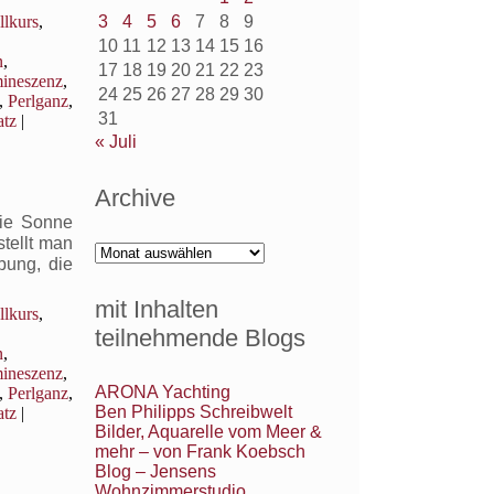
llkurs
,
3
4
5
6
7
8
9
10
11
12
13
14
15
16
n
,
17
18
19
20
21
22
23
ineszenz
,
24
25
26
27
28
29
30
,
Perlganz
,
31
atz
|
« Juli
Archive
die Sonne
tellt man
Archive
bung, die
mit Inhalten
llkurs
,
teilnehmende Blogs
n
,
ineszenz
,
ARONA Yachting
,
Perlganz
,
Ben Philipps Schreibwelt
atz
|
Bilder, Aquarelle vom Meer &
mehr – von Frank Koebsch
Blog – Jensens
Wohnzimmerstudio