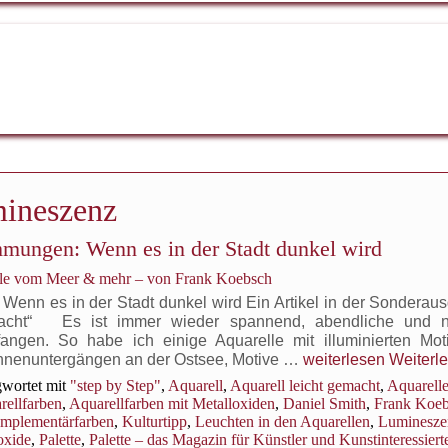
ineszenz
mmungen: Wenn es in der Stadt dunkel wird
elle vom Meer & mehr – von Frank Koebsch
Wenn es in der Stadt dunkel wird Ein Artikel in der Sonderau
macht“ Es ist immer wieder spannend, abendliche und nä
angen. So habe ich einige Aquarelle mit illuminierten Mot
Aquarelle
onnenuntergängen an der Ostsee, Motive …
weiterlesen
Weiterl
mit
wortet mit
"step by Step"
,
Aquarell
,
Aquarell leicht gemacht
,
Aquarell
besonderen
rellfarben
,
Aquarellfarben mit Metalloxiden
,
Daniel Smith
,
Frank Koe
Lichtstimmungen:
mplementärfarben
,
Kulturtipp
,
Leuchten in den Aquarellen
,
Luminesze
Wenn
oxide
,
Palette
,
Palette – das Magazin für Künstler und Kunstinteressiert