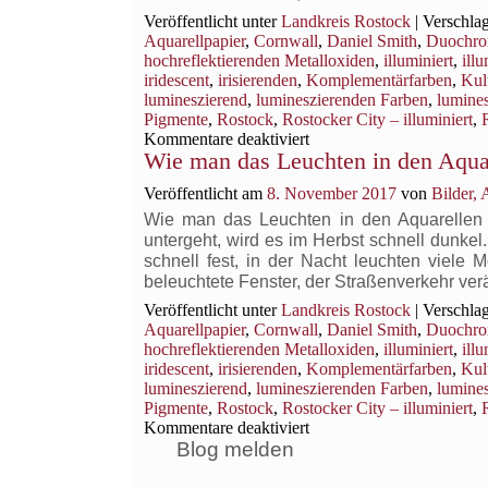
Veröffentlicht unter
Landkreis Rostock
|
Verschlag
Aquarellpapier
,
Cornwall
,
Daniel Smith
,
Duochr
hochreflektierenden Metalloxiden
,
illuminiert
,
ill
iridescent
,
irisierenden
,
Komplementärfarben
,
Kul
lumineszierend
,
lumineszierenden Farben
,
lumines
Pigmente
,
Rostock
,
Rostocker City – illuminiert
,
für
Kommentare deaktiviert
Wie man das Leuchten in den Aqua
Wie
man
Veröffentlicht am
8. November 2017
von
Bilder,
das
Leuchten
Wie man das Leuchten in den Aquarellen
in
untergeht, wird es im Herbst schnell dunk
den
schnell fest, in der Nacht leuchten viele
Aquarellen
beleuchtete Fenster, der Straßenverkehr ver
erzeugen
Veröffentlicht unter
Landkreis Rostock
|
Verschlag
kann?
Aquarellpapier
,
Cornwall
,
Daniel Smith
,
Duochr
hochreflektierenden Metalloxiden
,
illuminiert
,
ill
iridescent
,
irisierenden
,
Komplementärfarben
,
Kul
lumineszierend
,
lumineszierenden Farben
,
lumines
Pigmente
,
Rostock
,
Rostocker City – illuminiert
,
für
Kommentare deaktiviert
Wie
Blog melden
man
das