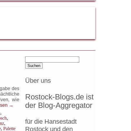
Suchen
nach:
Über uns
sgabe des
chtliche
Rostock-Blogs.de ist
iven, wie
der Blog-Aggregator
esen
→
e
,
bsch
,
für die Hansestadt
nz
,
Rostock und den
e
,
Palette