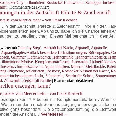
es
Rostocker City – illuminiert
,
Rostocker Lichtwoche
,
Schlepper im beso
in
für
hrift
|
Kommentare deaktiviert
mungen in der Zeitschrift Palette & Zeichenstift
der
Aquarelle
mit
Stadt
uarelle vom Meer & mehr – von Frank Koebsch
besonderen
dunkel wird
Lichtstimmungen:
 in der Zeitschrift „Palette & Zeichenstift“ Vor einigen Tage
Wenn
eichenstift erschienen. Ab und zu habe ich die Chance einen Ar
es
ungen zu veröffentlichen. Dieses Mal berichte ich in dem Art
in
der
wortet mit
"step by Step"
,
Altstadt bei Nacht
,
Aquarell
,
Aquarelle
,
Stadt
,
Aquarellpapier
,
Artikel
,
besondere Lichtstimmungen
,
Büttenpapier
,
Co
dunkel
ebsch
,
Glimmer
,
Hafenwächter
,
Hahnemühle
,
Hahnemühlepapier
,
Ham
wird
,
illuminierte Motive
,
Komplementärfarben
,
Leonardo
,
Lichteffekte des
ineszenz
,
lumineszierende Aquarellfarben
,
Malerei
,
Metalloxide
,
Palet
erlag
,
Pigmente
,
reflektieren
,
Rostock
,
Rostocker Altstadt bei Nacht
,
Ro
epper im besonderen Licht
,
Schmincke
,
Schritt für Schritt
,
Sonnenunte
für
ld
,
Zeitschrift
,
Zeitschrift Palette
|
Kommentare deaktiviert
rellen erzeugen kann?
Aquarelle
mit
 Aquarelle vom Meer & mehr – von Frank Koebsch
besonderen
Lichtstimmun
 erzeugen kann? Arbeiten mit Komplementärfarben . Wenn 
in
el. Wenn man dann nach Sonnenuntergang unterwegs ist, kann s
der
 Motive ganz besonders. Die Straßenbeleuchtung, die Lichtwer
Zeitschrift
ändern die Ansicht […]
Weiterlesen
→