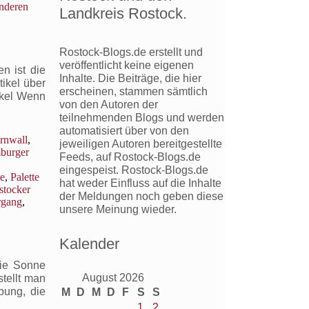
nderen
Landkreis Rostock.
Rostock-Blogs.de erstellt und
veröffentlicht keine eigenen
n ist die
Inhalte. Die Beiträge, die hier
tikel über
erscheinen, stammen sämtlich
ikel Wenn
von den Autoren der
teilnehmenden Blogs und werden
automatisiert über von den
rnwall
,
jeweiligen Autoren bereitgestellte
burger
Feeds, auf Rostock-Blogs.de
eingespeist. Rostock-Blogs.de
te
,
Palette
hat weder Einfluss auf die Inhalte
stocker
der Meldungen noch geben diese
rgang
,
unsere Meinung wieder.
Kalender
gen
die Sonne
August 2026
tellt man
bung, die
M
D
M
D
F
S
S
1
2