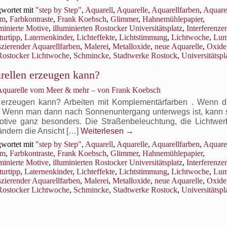
Palette
wortet mit
"step by Step"
,
Aquarell
,
Aquarelle
,
Aquarellfarben
,
Aquare
&
om
,
Farbkontraste
,
Frank Koebsch
,
Glimmer
,
Hahnemühlepapier
,
Zeichenstift
uminierte Motive
,
illuminierten Rostocker Universitätsplatz
,
Interferenze
turtipp
,
Laternenkinder
,
Lichteffekte
,
Lichtstimmung
,
Lichtwoche
,
Lum
zierender Aquarellfarben
,
Malerei
,
Metalloxide
,
neue Aquarelle
,
Oxide
Rostocker Lichtwoche
,
Schmincke
,
Stadtwerke Rostock
,
Universitätspl
rellen erzeugen kann?
 Aquarelle vom Meer & mehr – von Frank Koebsch
 erzeugen kann? Arbeiten mit Komplementärfarben . Wenn 
el. Wenn man dann nach Sonnenuntergang unterwegs ist, kann s
 Motive ganz besonders. Die Straßenbeleuchtung, die Lichtwer
ändern die Ansicht […]
Weiterlesen
→
wortet mit
"step by Step"
,
Aquarell
,
Aquarelle
,
Aquarellfarben
,
Aquare
om
,
Farbkontraste
,
Frank Koebsch
,
Glimmer
,
Hahnemühlepapier
,
uminierte Motive
,
illuminierten Rostocker Universitätsplatz
,
Interferenze
turtipp
,
Laternenkinder
,
Lichteffekte
,
Lichtstimmung
,
Lichtwoche
,
Lum
zierender Aquarellfarben
,
Malerei
,
Metalloxide
,
neue Aquarelle
,
Oxide
Rostocker Lichtwoche
,
Schmincke
,
Stadtwerke Rostock
,
Universitätspl