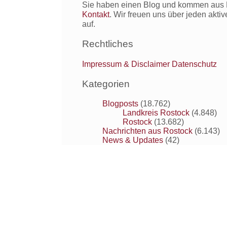
Sie haben einen Blog und kommen aus R
Leuchten
Kontakt
. Wir freuen uns über jeden akti
in
auf.
den
Aquarellen
Rechtliches
erzeugen
kann?
Impressum & Disclaimer
Datenschutz
Kategorien
Blogposts
(18.762)
Landkreis Rostock
(4.848)
Rostock
(13.682)
Nachrichten aus Rostock
(6.143)
News & Updates
(42)