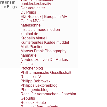
it uns in
bunt.lecker.kreativ
 nur Blogs
Der Verdichter
DJ Phips
EIZ Rostock | Europa in MV
Golfen-MV.de
hafensonne
institut für neue medien
kohlhof.de
Kröpelin Aktuell
Kunterbuntes Kuddelmuddel
Maik Pixelino
Marcus Frank Photography
nähmarie
Nørdnotizen von Dr. Markus
Jasinski
Pfötchenblog
Philharmonische Gesellschaft
Rostock e.V.
Philipp Bobrowski
Philipps Lektorenblog
Photogenio.blog
Recht für Verbraucher – Joachim
Geburtig
Rostock-Heute
Rostock-Warnemünde