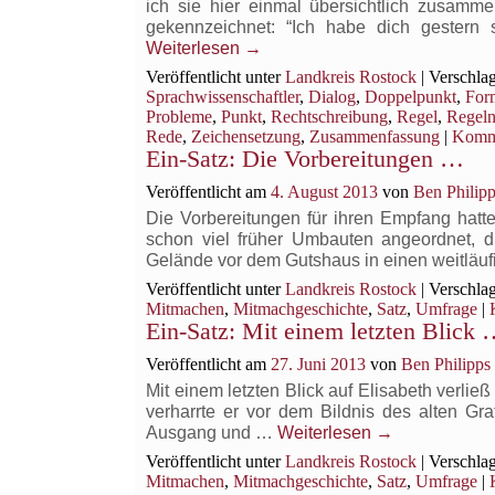
ich sie hier einmal übersichtlich zusamm
gekennzeichnet: “Ich habe dich gestern
Weiterlesen
→
Veröffentlicht unter
Landkreis Rostock
|
Verschlag
Sprachwissenschaftler
,
Dialog
,
Doppelpunkt
,
For
Probleme
,
Punkt
,
Rechtschreibung
,
Regel
,
Regel
Rede
,
Zeichensetzung
,
Zusammenfassung
|
Komm
Ein-Satz: Die Vorbereitungen …
Veröffentlicht am
4. August 2013
von
Ben Philipp
Die Vorbereitungen für ihren Empfang hatt
schon viel früher Umbauten angeordnet, di
Gelände vor dem Gutshaus in einen weitläu
Veröffentlicht unter
Landkreis Rostock
|
Verschlag
Mitmachen
,
Mitmachgeschichte
,
Satz
,
Umfrage
|
Ein-Satz: Mit einem letzten Blick
Veröffentlicht am
27. Juni 2013
von
Ben Philipps
Mit einem letzten Blick auf Elisabeth verli
verharrte er vor dem Bildnis des alten Gr
Ausgang und …
Weiterlesen
→
Veröffentlicht unter
Landkreis Rostock
|
Verschlag
Mitmachen
,
Mitmachgeschichte
,
Satz
,
Umfrage
|