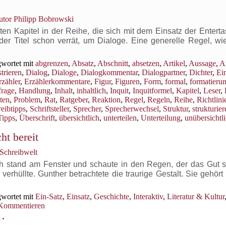
tor Philipp Bobrowski
 Kapitel in der Reihe, die sich mit dem Einsatz der Entertas
 der Titel schon verrät, um Dialoge. Eine generelle Regel, wi
→
wortet mit
abgrenzen
,
Absatz
,
Abschnitt
,
absetzen
,
Artikel
,
Aussage
,
A
trieren
,
Dialog
,
Dialoge
,
Dialogkommentar
,
Dialogpartner
,
Dichter
,
Ei
rzähler
,
Erzählerkommentare
,
Figur
,
Figuren
,
Form
,
formal
,
formatieru
rage
,
Handlung
,
Inhalt
,
inhaltlich
,
Inquit
,
Inquitformel
,
Kapitel
,
Leser
,
ten
,
Problem
,
Rat
,
Ratgeber
,
Reaktion
,
Regel
,
Regeln
,
Reihe
,
Richtlini
eibtipps
,
Schriftsteller
,
Sprecher
,
Sprecherwechsel
,
Struktur
,
strukturier
Tipps
,
Überschrift
,
übersichtlich
,
unterteilen
,
Unterteilung
,
unübersichtl
ht bereit
 Schreibwelt
eth stand am Fenster und schaute in den Regen, der das Gut s
rhüllte. Gunther betrachtete die traurige Gestalt. Sie gehört 
wortet mit
Ein-Satz
,
Einsatz
,
Geschichte
,
Interaktiv
,
Literatur & Kultur
Kommentieren
…