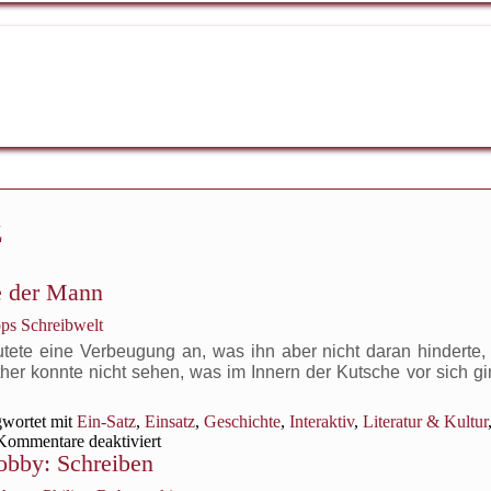
z
te der Mann
pps Schreibwelt
tete eine Verbeugung an, was ihn aber nicht daran hinderte, 
ther konnte nicht sehen, was im Innern der Kutsche vor sich gin
wortet mit
Ein-Satz
,
Einsatz
,
Geschichte
,
Interaktiv
,
Literatur & Kultur
für
Kommentare deaktiviert
obby: Schreiben
Ein-
Satz: