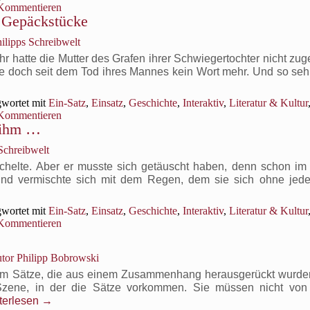
Kommentieren
überzeugen
e Gepäckstücke
ilipps Schreibwelt
 hatte die Mutter des Grafen ihrer Schwiegertochter nicht zug
sie doch seit dem Tod ihres Mannes kein Wort mehr. Und so seh
wortet mit
Ein-Satz
,
Einsatz
,
Geschichte
,
Interaktiv
,
Literatur & Kultur
Kommentieren
 ihm …
Schreibwelt
chelte. Aber er musste sich getäuscht haben, denn schon im
 und vermischte sich mit dem Regen, dem sie sich ohne jed
wortet mit
Ein-Satz
,
Einsatz
,
Geschichte
,
Interaktiv
,
Literatur & Kultur
Kommentieren
tor Philipp Bobrowski
s um Sätze, die aus einem Zusammenhang herausgerückt wurden
e Szene, in der die Sätze vorkommen. Sie müssen nicht von 
terlesen
→