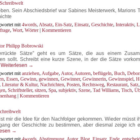
 Schreibwelt
en. Sein Abschiedsbrief war Sabines Meisterwerk, Marions T
hichte
wortet mit
4words
,
Absatz
,
Ein-Satz
,
Einsatz
,
Geschichte
,
Interaktiv
,
L
rage
,
Wort
,
Wörter
|
Kommentieren
or Philipp Bobrowski
Verrückte Sätze” geht es um Sätze, die aus einem Zusa
len sollt. Schreibt eine kurze Szene, in der die Sätze vorko
…
Weiterlesen
→
wortet mit
anziehen
,
Aufgabe
,
Autor
,
Autoren
,
beflügeln
,
Buch
,
Debor
en
,
Essen
,
Gewinn
,
gewinnen
,
Gewinner
,
Gewinnerin
,
Gewinnspiel
,
H
,
Literatur & Kultur
,
Nachrichten
,
Posten
,
Rechtsweg
,
Restaurant
,
Satz
gen
,
Schriftsteller
,
sitzen
,
Spa
,
subjektiv
,
Szene
,
Tad Williams
,
Tisch
,
Üb
menhang
|
Kommentieren
chreibwelt
st mir die Idee für den Nachfolger gekommen. Wieder müsst ih
gang der Geschichte zu bestimmen, aber diesmal zeige ich 
lesen
→
wortet mit
4words
,
Abstimmung
,
Autor
,
Blog
,
Einsatz
,
Ende
,
entschei