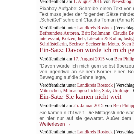
Veröffentlicht am
1. August 2016
von
Newsblog: 
Pixabay Aufgabe: Schreibe einen Text von
Text muss jeder der folgenden Sätze mindes
„Scheiße!“ schreien! Claudia Toman (Anna
Veröffentlicht unter
Landkreis Rostock
|
Verschlag
Befreundete Autoren
,
Britt Reißmann
,
Claudia Br
interessant
,
Kotzen
,
lieb
,
Literatur & Kultur
,
lustig
Schriftstellerin
,
Sechser
,
Sechser im Motto
,
Sven 
Ein-Satz: Davon würde ich mich ge
Veröffentlicht am
17. August 2015
von
Ben Phili
“Davon würde ich mich gern selbst überzeug
von irgendwo an seinem Körper einen Bog
Bewegung auf die Sehne legte,
Veröffentlicht unter
Landkreis Rostock
|
Verschlag
Mitmachen
,
Mitmachgeschichte
,
Satz
,
Umfrage
|
Ein-Satz: Sie kamen nicht weit
Veröffentlicht am
25. Januar 2015
von
Ben Philip
Sie kamen nicht weit. Die Mittagsstunde war 
er hier nur auf sie gewartet. Außer de
Weiterlesen
→
Veröffentlicht unter
Landkreis Rostock
|
Verschlag