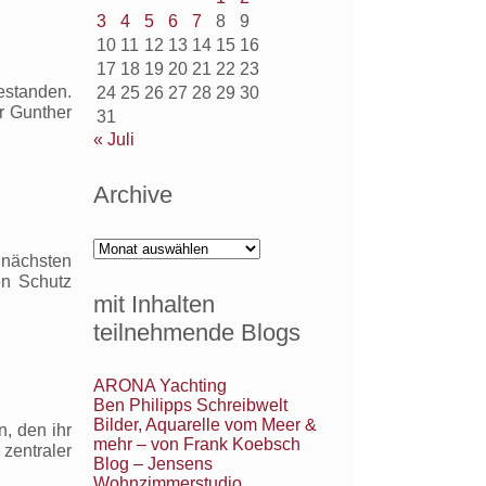
3
4
5
6
7
8
9
10
11
12
13
14
15
16
17
18
19
20
21
22
23
estanden.
24
25
26
27
28
29
30
r Gunther
31
« Juli
,
Archive
Archive
 nächsten
en Schutz
mit Inhalten
teilnehmende Blogs
,
ARONA Yachting
Ben Philipps Schreibwelt
Bilder, Aquarelle vom Meer &
, den ihr
mehr – von Frank Koebsch
zentraler
Blog – Jensens
Wohnzimmerstudio