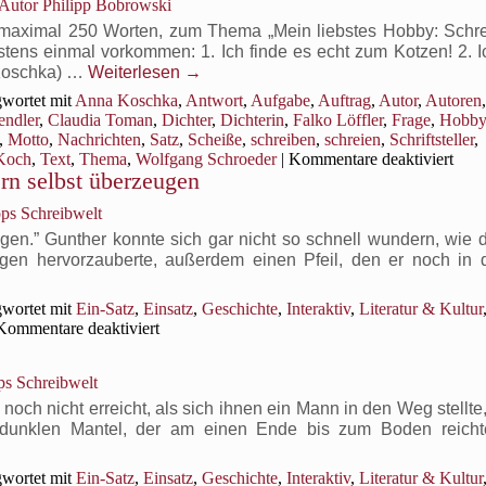
Autor Philipp Bobrowski
„Schönes
Fräulein“,
 maximal 250 Worten, zum Thema „Mein liebstes Hobby: Schre
sagte
tens einmal vorkommen: 1. Ich finde es echt zum Kotzen! 2. I
der
 Koschka) …
Weiterlesen
→
Mann
wortet mit
Anna Koschka
,
Antwort
,
Aufgabe
,
Auftrag
,
Autor
,
Autoren
endler
,
Claudia Toman
,
Dichter
,
Dichterin
,
Falko Löffler
,
Frage
,
Hobby
,
Motto
,
Nachrichten
,
Satz
,
Scheiße
,
schreiben
,
schreien
,
Schriftsteller
,
für
Koch
,
Text
,
Thema
,
Wolfgang Schroeder
|
Kommentare deaktiviert
rn selbst überzeugen
Sech
im
pps Schreibwelt
Mott
Mei
en.” Gunther konnte sich gar nicht so schnell wundern, wie d
liebs
en hervorzauberte, außerdem einen Pfeil, den er noch in 
Hob
Schr
wortet mit
Ein-Satz
,
Einsatz
,
Geschichte
,
Interaktiv
,
Literatur & Kultur
für
Kommentare deaktiviert
Ein-
Satz:
ps Schreibwelt
Davon
würde
noch nicht erreicht, als sich ihnen ein Mann in den Weg stellte,
ich
m dunklen Mantel, der am einen Ende bis zum Boden reic
mich
gern
wortet mit
Ein-Satz
,
Einsatz
,
Geschichte
,
Interaktiv
,
Literatur & Kultur
selbst