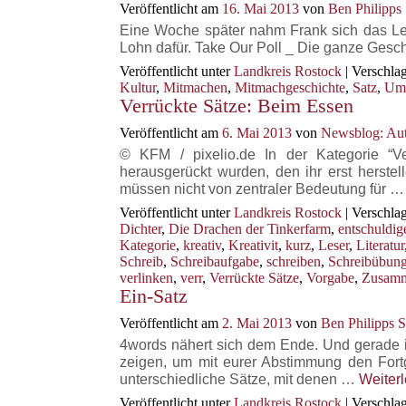
Veröffentlicht am
16. Mai 2013
von
Ben Philipps
Eine Woche später nahm Frank sich das Leb
Lohn dafür. Take Our Poll _ Die ganze Gesc
Veröffentlicht unter
Landkreis Rostock
|
Verschlag
Kultur
,
Mitmachen
,
Mitmachgeschichte
,
Satz
,
Umf
Verrückte Sätze: Beim Essen
Veröffentlicht am
6. Mai 2013
von
Newsblog: Aut
© KFM / pixelio.de In der Kategorie “
herausgerückt wurden, den ihr erst herstel
müssen nicht von zentraler Bedeutung für 
Veröffentlicht unter
Landkreis Rostock
|
Verschlag
Dichter
,
Die Drachen der Tinkerfarm
,
entschuldig
Kategorie
,
kreativ
,
Kreativit
,
kurz
,
Leser
,
Literatur
Schreib
,
Schreibaufgabe
,
schreiben
,
Schreibübun
verlinken
,
verr
,
Verrückte Sätze
,
Vorgabe
,
Zusam
Ein-Satz
Veröffentlicht am
2. Mai 2013
von
Ben Philipps S
4words nähert sich dem Ende. Und gerade i
zeigen, um mit eurer Abstimmung den Fort
unterschiedliche Sätze, mit denen …
Weiter
Veröffentlicht unter
Landkreis Rostock
|
Verschlag