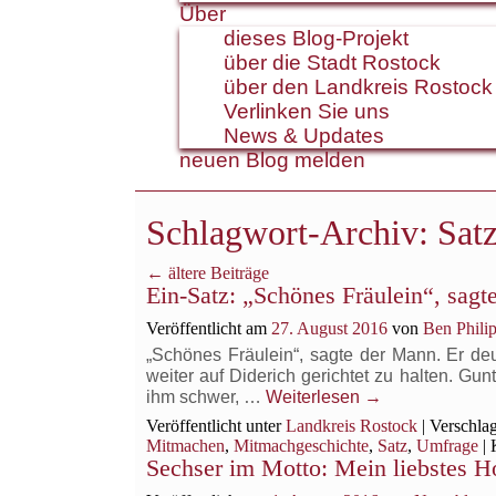
Über
dieses Blog-Projekt
über die Stadt Rostock
über den Landkreis Rostock
Verlinken Sie uns
News & Updates
neuen Blog melden
Schlagwort-Archiv:
Sat
←
ältere Beiträge
Ein-Satz: „Schönes Fräulein“, sag
Veröffentlicht am
27. August 2016
von
Ben Phili
„Schönes Fräulein“, sagte der Mann. Er deu
weiter auf Diderich gerichtet zu halten. Gun
ihm schwer, …
Weiterlesen
→
Veröffentlicht unter
Landkreis Rostock
|
Verschlag
Mitmachen
,
Mitmachgeschichte
,
Satz
,
Umfrage
|
Sechser im Motto: Mein liebstes H