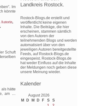
Landkreis Rostock.
iben“. Im
ch könnte
Rostock-Blogs.de erstellt und
,
Autorin
,
veröffentlicht keine eigenen
,
Inhalte. Die Beiträge, die hier
erscheinen, stammen sämtlich
von den Autoren der
ser
teilnehmenden Blogs und werden
automatisiert über von den
o:
jeweiligen Autoren bereitgestellte
n
er Schuft
Feeds, auf Rostock-Blogs.de
tes
derselben
eingespeist. Rostock-Blogs.de
by:
hat weder Einfluss auf die Inhalte
eiben
der Meldungen noch geben diese
,
unsere Meinung wieder.
Kalender
 als hätte
hte, am …
August 2026
M
D
M
D
F
S
S
,
1
2