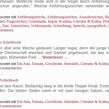
enfassen: Wörtliche Rede wird in der Regel durch Anführun
 schon angerufen.” Welche Anführungszeichen verwendet 
wortet mit
Anführungsstriche
,
Anführungszeichen
,
Ausrufezeichen
,
Be
mel
,
Fragezeichen
,
Grammatik
,
Inquit
,
Komma
,
Literatur & Kultur
,
Pro
n
,
Satz
,
Satzzeichen
,
Schlusspunkt
,
Schreibung
,
Sprache
,
typografisch
,
entieren
s Schreibwelt
en über eine Woche gedauert. Länger sogar, denn der junge G
e Dienerschaft erweitert und Gärtner angeheuert, die das ve
figen, blühenden Park …
Weiterlesen
→
wortet mit
Ein-Satz
,
Einsatz
,
Geschichte
,
Interaktiv
,
Literatur & Kultur
Kommentieren
 …
 Schreibwelt
eß er den Raum. Bedächtig stieg er die breite Treppe hinab. Ei
afen. Die letzten Stufen nahm er mit zwei riesigen Sätzen, r
wortet mit
Ein-Satz
,
Einsatz
,
Geschichte
,
Interaktiv
,
Literatur & Kultur
Kommentieren