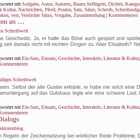
wortet mit
Aufgabe
,
Autor
,
Autoren
,
Bauer
,
beflügeln
,
Dichter
,
Katego
& Kultur
,
Nachrichten
,
Pferd
,
Posten
,
Satz
,
Sätze
,
Schreib
,
Schreibaufg
inken
,
verr
,
Verrückte Sätze
,
Vorgabe
,
Zusammenhang
|
Kommentieren
ginn an …
ps Schreibwelt
as Geschwätz. Ja, er hatte das Böse auch gespürt und spürt
ng seit damals nicht mit rechten Dingen zu. Aber Elisabeth? N
wortet mit
Ein-Satz
,
Einsatz
,
Geschichte
,
Interaktiv
,
Literatur & Kultur
Kommentieren
ilipps Schreibwelt
en. Selbst der alte Gustav erklärte, er habe nie solch eine D
nenuntergang auf das Gutshaus legte wie eine schwere Last.
wortet mit
Ein-Satz
,
Einsatz
,
Geschichte
,
Interaktiv
,
Literatur & Kultur
Kommentieren
Dialogs
Lektorenblog
en Regeln der Zeichensetzung bei wörtlicher Rede Probleme. D