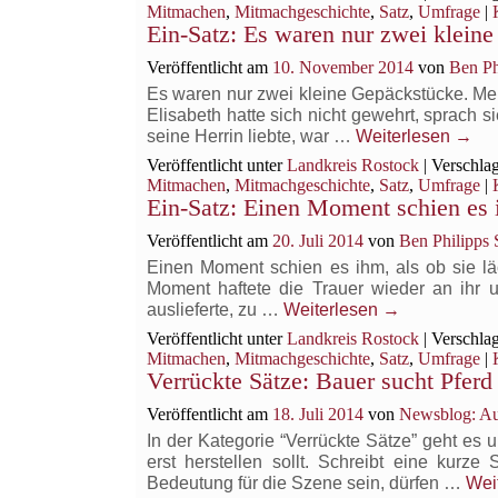
Mitmachen
,
Mitmachgeschichte
,
Satz
,
Umfrage
|
Ein-Satz: Es waren nur zwei klein
Veröffentlicht am
10. November 2014
von
Ben Ph
Es waren nur zwei kleine Gepäckstücke. Mehr
Elisabeth hatte sich nicht gewehrt, sprach 
seine Herrin liebte, war …
Weiterlesen
→
Veröffentlicht unter
Landkreis Rostock
|
Verschlag
Mitmachen
,
Mitmachgeschichte
,
Satz
,
Umfrage
|
Ein-Satz: Einen Moment schien es
Veröffentlicht am
20. Juli 2014
von
Ben Philipps 
Einen Moment schien es ihm, als ob sie lä
Moment haftete die Trauer wieder an ihr
auslieferte, zu …
Weiterlesen
→
Veröffentlicht unter
Landkreis Rostock
|
Verschlag
Mitmachen
,
Mitmachgeschichte
,
Satz
,
Umfrage
|
Verrückte Sätze: Bauer sucht Pferd
Veröffentlicht am
18. Juli 2014
von
Newsblog: Au
In der Kategorie “Verrückte Sätze” geht e
erst herstellen sollt. Schreibt eine kurz
Bedeutung für die Szene sein, dürfen …
Wei