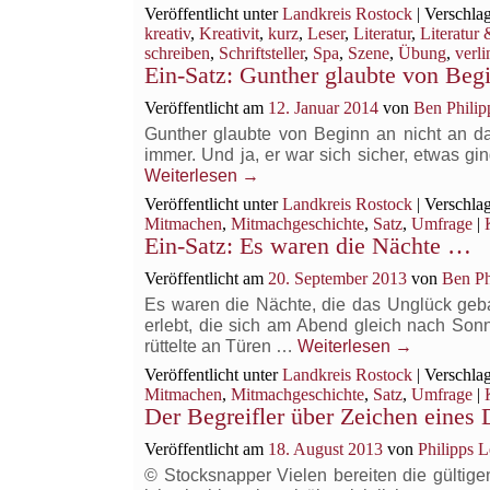
Veröffentlicht unter
Landkreis Rostock
|
Verschlag
kreativ
,
Kreativit
,
kurz
,
Leser
,
Literatur
,
Literatur 
schreiben
,
Schriftsteller
,
Spa
,
Szene
,
Übung
,
verl
Ein-Satz: Gunther glaubte von Be
Veröffentlicht am
12. Januar 2014
von
Ben Philip
Gunther glaubte von Beginn an nicht an d
immer. Und ja, er war sich sicher, etwas gi
Weiterlesen
→
Veröffentlicht unter
Landkreis Rostock
|
Verschlag
Mitmachen
,
Mitmachgeschichte
,
Satz
,
Umfrage
|
Ein-Satz: Es waren die Nächte …
Veröffentlicht am
20. September 2013
von
Ben Ph
Es waren die Nächte, die das Unglück gebar
erlebt, die sich am Abend gleich nach Son
rüttelte an Türen …
Weiterlesen
→
Veröffentlicht unter
Landkreis Rostock
|
Verschlag
Mitmachen
,
Mitmachgeschichte
,
Satz
,
Umfrage
|
Der Begreifler über Zeichen eines 
Veröffentlicht am
18. August 2013
von
Philipps 
© Stocksnapper Vielen bereiten die gültig