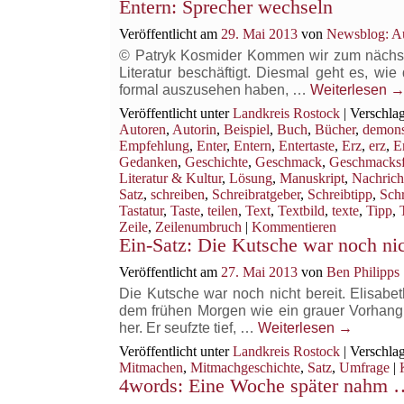
Entern: Sprecher wechseln
Veröffentlicht am
29. Mai 2013
von
Newsblog: Au
© Patryk Kosmider Kommen wir zum nächsten
Literatur beschäftigt. Diesmal geht es, wie
formal auszusehen haben, …
Weiterlesen
Veröffentlicht unter
Landkreis Rostock
|
Verschlag
Autoren
,
Autorin
,
Beispiel
,
Buch
,
Bücher
,
demons
Empfehlung
,
Enter
,
Entern
,
Entertaste
,
Erz
,
erz
,
E
Gedanken
,
Geschichte
,
Geschmack
,
Geschmacksf
Literatur & Kultur
,
Lösung
,
Manuskript
,
Nachrich
Satz
,
schreiben
,
Schreibratgeber
,
Schreibtipp
,
Schr
Tastatur
,
Taste
,
teilen
,
Text
,
Textbild
,
texte
,
Tipp
,
Zeile
,
Zeilenumbruch
|
Kommentieren
Ein-Satz: Die Kutsche war noch nic
Veröffentlicht am
27. Mai 2013
von
Ben Philipps
Die Kutsche war noch nicht bereit. Elisab
dem frühen Morgen wie ein grauer Vorhang ve
her. Er seufzte tief, …
Weiterlesen
→
Veröffentlicht unter
Landkreis Rostock
|
Verschlag
Mitmachen
,
Mitmachgeschichte
,
Satz
,
Umfrage
|
4words: Eine Woche später nahm 