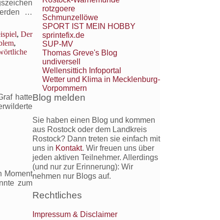
gszeichen
rotzgoere
werden …
Schmunzellöwe
SPORT IST MEIN HOBBY
ispiel
,
Der
sprintefix.de
blem
,
SUP-MV
wörtliche
Thomas Greve's Blog
undiversell
Wellensittich Infoportal
Wetter und Klima in Mecklenburg-
Vorpommern
Blog melden
raf hatte
rwilderte
Sie haben einen Blog und kommen
,
aus Rostock oder dem Landkreis
Rostock? Dann treten sie einfach mit
uns in
Kontakt
. Wir freuen uns über
jeden aktiven Teilnehmer. Allerdings
(und nur zur Erinnerung): Wir
nen Moment
nehmen nur Blogs auf.
annte zum
Rechtliches
,
Impressum & Disclaimer