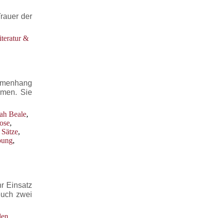
rauer der
iteratur &
mmenhang
mmen. Sie
ah Beale
,
ose
,
,
Sätze
,
ung
,
r Einsatz
euch zwei
den
,