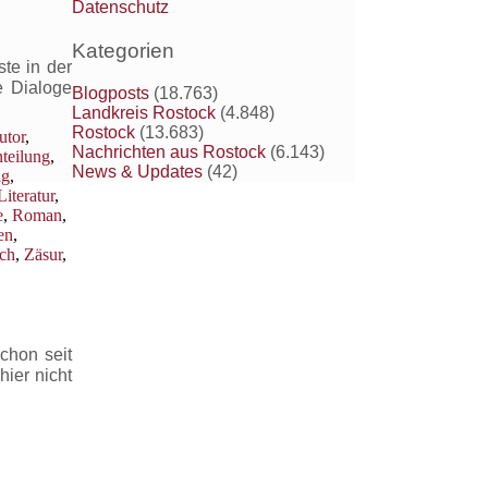
Datenschutz
Kategorien
te in der
e Dialoge
Blogposts
(18.763)
Landkreis Rostock
(4.848)
Rostock
(13.683)
utor
,
Nachrichten aus Rostock
(6.143)
nteilung
,
News & Updates
(42)
ng
,
Literatur
,
e
,
Roman
,
en
,
ich
,
Zäsur
,
chon seit
hier nicht
,