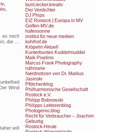
rie
,
bunt.lecker.kreativ
abe
,
Der Verdichter
DJ Phips
EIZ Rostock | Europa in MV
Golfen-MV.de
hafensonne
e es noch
institut für neue medien
kohlhof.de
ein, die …
Kröpelin Aktuell
Kunterbuntes Kuddelmuddel
,
Maik Pixelino
Marcus Frank Photography
nähmarie
Nørdnotizen von Dr. Markus
Jasinski
unkelheit
Pfötchenblog
 Der Wind
Philharmonische Gesellschaft
Rostock e.V.
Philipp Bobrowski
,
Philipps Lektorenblog
Photogenio.blog
Recht für Verbraucher – Joachim
Geburtig
Rostock-Heute
aher will
Rostock-Warnemünde