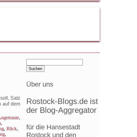
Suchen
nach:
Über uns
oll, Satz
Rostock-Blogs.de ist
h auf dem
der Blog-Aggregator
ngetraute
,
n
,
für die Hansestadt
ng
,
Blick
,
Rostock und den
ung
,