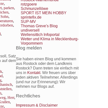
eze
,
rotzgoere
t
,
parken
,
Schmunzellöwe
eichen
,
SPORT IST MEIN HOBBY
,
Sohn
,
sprintefix.de
eraturen
,
SUP-MV
erdorben
,
Thomas Greve's Blog
undiversell
l
,
Wellensittich Infoportal
Wetter und Klima in Mecklenburg-
Vorpommern
Blog melden
oll, Satz
Sie haben einen Blog und kommen
h auf dem
aus Rostock oder dem Landkreis
Rostock? Dann treten sie einfach mit
ck
,
uns in
Kontakt
. Wir freuen uns über
ad
,
jeden aktiven Teilnehmer. Allerdings
g
,
(und nur zur Erinnerung): Wir
thanisch
,
nehmen nur Blogs auf.
ststellen
,
h
,
Rechtliches
weg
,
Herr
,
Krallen
,
Impressum & Disclaimer
eze
,