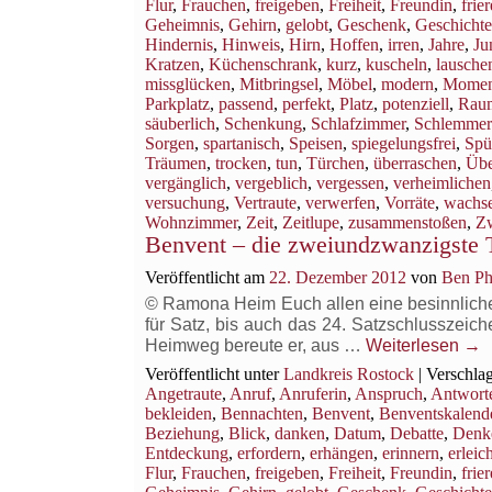
Flur
,
Frauchen
,
freigeben
,
Freiheit
,
Freundin
,
frie
Geheimnis
,
Gehirn
,
gelobt
,
Geschenk
,
Geschichte
Hindernis
,
Hinweis
,
Hirn
,
Hoffen
,
irren
,
Jahre
,
Ju
Kratzen
,
Küchenschrank
,
kurz
,
kuscheln
,
lausche
missglücken
,
Mitbringsel
,
Möbel
,
modern
,
Momen
Parkplatz
,
passend
,
perfekt
,
Platz
,
potenziell
,
Rau
säuberlich
,
Schenkung
,
Schlafzimmer
,
Schlemmer
Sorgen
,
spartanisch
,
Speisen
,
spiegelungsfrei
,
Spü
Träumen
,
trocken
,
tun
,
Türchen
,
überraschen
,
Übe
vergänglich
,
vergeblich
,
vergessen
,
verheimlichen
versuchung
,
Vertraute
,
verwerfen
,
Vorräte
,
wachs
Wohnzimmer
,
Zeit
,
Zeitlupe
,
zusammenstoßen
,
Z
Benvent – die zweiundzwanzigste 
Veröffentlicht am
22. Dezember 2012
von
Ben Ph
© Ramona Heim Euch allen eine besinnliche B
für Satz, bis auch das 24. Satzschlusszeich
Heimweg bereute er, aus …
Weiterlesen
→
Veröffentlicht unter
Landkreis Rostock
|
Verschlag
Angetraute
,
Anruf
,
Anruferin
,
Anspruch
,
Antwort
bekleiden
,
Bennachten
,
Benvent
,
Benventskalend
Beziehung
,
Blick
,
danken
,
Datum
,
Debatte
,
Denk
Entdeckung
,
erfordern
,
erhängen
,
erinnern
,
erleich
Flur
,
Frauchen
,
freigeben
,
Freiheit
,
Freundin
,
frie