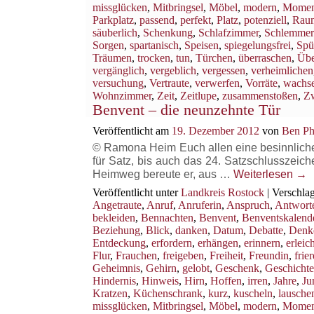
missglücken
,
Mitbringsel
,
Möbel
,
modern
,
Momen
Parkplatz
,
passend
,
perfekt
,
Platz
,
potenziell
,
Rau
säuberlich
,
Schenkung
,
Schlafzimmer
,
Schlemmer
Sorgen
,
spartanisch
,
Speisen
,
spiegelungsfrei
,
Spü
Träumen
,
trocken
,
tun
,
Türchen
,
überraschen
,
Übe
vergänglich
,
vergeblich
,
vergessen
,
verheimlichen
versuchung
,
Vertraute
,
verwerfen
,
Vorräte
,
wachs
Wohnzimmer
,
Zeit
,
Zeitlupe
,
zusammenstoßen
,
Z
Benvent – die neunzehnte Tür
Veröffentlicht am
19. Dezember 2012
von
Ben Ph
© Ramona Heim Euch allen eine besinnliche B
für Satz, bis auch das 24. Satzschlusszeich
Heimweg bereute er, aus …
Weiterlesen
→
Veröffentlicht unter
Landkreis Rostock
|
Verschlag
Angetraute
,
Anruf
,
Anruferin
,
Anspruch
,
Antwort
bekleiden
,
Bennachten
,
Benvent
,
Benventskalend
Beziehung
,
Blick
,
danken
,
Datum
,
Debatte
,
Denk
Entdeckung
,
erfordern
,
erhängen
,
erinnern
,
erleich
Flur
,
Frauchen
,
freigeben
,
Freiheit
,
Freundin
,
frie
Geheimnis
,
Gehirn
,
gelobt
,
Geschenk
,
Geschichte
Hindernis
,
Hinweis
,
Hirn
,
Hoffen
,
irren
,
Jahre
,
Ju
Kratzen
,
Küchenschrank
,
kurz
,
kuscheln
,
lausche
missglücken
,
Mitbringsel
,
Möbel
,
modern
,
Momen