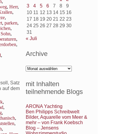
h
,
3
4
5
6
7
8
9
weg
,
Herr
,
Krallen
,
10
11
12
13
14
15
16
eze
,
17
18
19
20
21
22
23
t
,
parken
,
24
25
26
27
28
29
30
eichen
,
31
,
Sohn
,
« Juli
eraturen
,
erdorben
,
Archive
l
,
Archive
mit Inhalten
oll, Satz
h auf dem
teilnehmende Blogs
ck
,
ARONA Yachting
ad
,
Ben Philipps Schreibwelt
g
,
Bilder, Aquarelle vom Meer &
thanisch
,
mehr – von Frank Koebsch
ststellen
,
Blog – Jensens
h
,
Wohnzimmerstudio