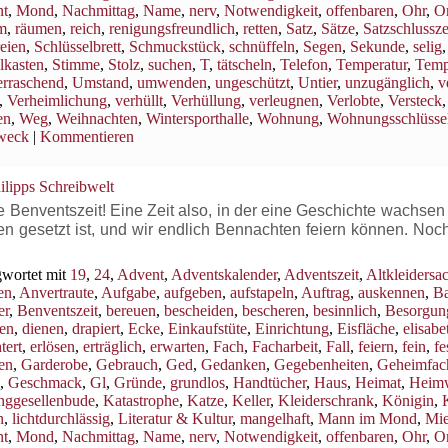
t
,
Mond
,
Nachmittag
,
Name
,
nerv
,
Notwendigkeit
,
offenbaren
,
Ohr
,
Or
m
,
räumen
,
reich
,
renigungsfreundlich
,
retten
,
Satz
,
Sätze
,
Satzschlussz
eien
,
Schlüsselbrett
,
Schmuckstück
,
schnüffeln
,
Segen
,
Sekunde
,
selig
lkasten
,
Stimme
,
Stolz
,
suchen
,
T
,
tätscheln
,
Telefon
,
Temperatur
,
Temp
rraschend
,
Umstand
,
umwenden
,
ungeschützt
,
Untier
,
unzugänglich
,
v
,
Verheimlichung
,
verhüllt
,
Verhüllung
,
verleugnen
,
Verlobte
,
Versteck
,
en
,
Weg
,
Weihnachten
,
Wintersporthalle
,
Wohnung
,
Wohnungsschlüsse
weck
|
Kommentieren
ilipps Schreibwelt
enventszeit! Eine Zeit also, in der eine Geschichte wachsen s
en gesetzt ist, und wir endlich Bennachten feiern können. Noc
wortet mit
19
,
24
,
Advent
,
Adventskalender
,
Adventszeit
,
Altkleidersa
en
,
Anvertraute
,
Aufgabe
,
aufgeben
,
aufstapeln
,
Auftrag
,
auskennen
,
B
er
,
Benventszeit
,
bereuen
,
bescheiden
,
bescheren
,
besinnlich
,
Besorgun
en
,
dienen
,
drapiert
,
Ecke
,
Einkaufstüte
,
Einrichtung
,
Eisfläche
,
elisabe
tert
,
erlösen
,
erträglich
,
erwarten
,
Fach
,
Facharbeit
,
Fall
,
feiern
,
fein
,
fe
ren
,
Garderobe
,
Gebrauch
,
Ged
,
Gedanken
,
Gegebenheiten
,
Geheimfac
,
Geschmack
,
Gl
,
Gründe
,
grundlos
,
Handtücher
,
Haus
,
Heimat
,
Heim
nggesellenbude
,
Katastrophe
,
Katze
,
Keller
,
Kleiderschrank
,
Königin
,
n
,
lichtdurchlässig
,
Literatur & Kultur
,
mangelhaft
,
Mann im Mond
,
Mi
t
,
Mond
,
Nachmittag
,
Name
,
nerv
,
Notwendigkeit
,
offenbaren
,
Ohr
,
Or