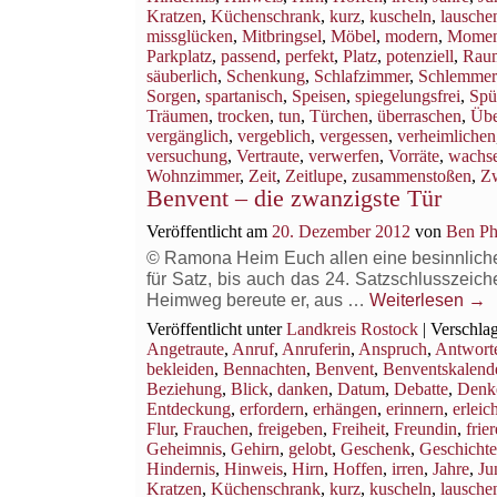
Kratzen
,
Küchenschrank
,
kurz
,
kuscheln
,
lausche
missglücken
,
Mitbringsel
,
Möbel
,
modern
,
Momen
Parkplatz
,
passend
,
perfekt
,
Platz
,
potenziell
,
Rau
säuberlich
,
Schenkung
,
Schlafzimmer
,
Schlemmer
Sorgen
,
spartanisch
,
Speisen
,
spiegelungsfrei
,
Spü
Träumen
,
trocken
,
tun
,
Türchen
,
überraschen
,
Übe
vergänglich
,
vergeblich
,
vergessen
,
verheimlichen
versuchung
,
Vertraute
,
verwerfen
,
Vorräte
,
wachs
Wohnzimmer
,
Zeit
,
Zeitlupe
,
zusammenstoßen
,
Z
Benvent – die zwanzigste Tür
Veröffentlicht am
20. Dezember 2012
von
Ben Ph
© Ramona Heim Euch allen eine besinnliche B
für Satz, bis auch das 24. Satzschlusszeich
Heimweg bereute er, aus …
Weiterlesen
→
Veröffentlicht unter
Landkreis Rostock
|
Verschlag
Angetraute
,
Anruf
,
Anruferin
,
Anspruch
,
Antwort
bekleiden
,
Bennachten
,
Benvent
,
Benventskalend
Beziehung
,
Blick
,
danken
,
Datum
,
Debatte
,
Denk
Entdeckung
,
erfordern
,
erhängen
,
erinnern
,
erleich
Flur
,
Frauchen
,
freigeben
,
Freiheit
,
Freundin
,
frie
Geheimnis
,
Gehirn
,
gelobt
,
Geschenk
,
Geschichte
Hindernis
,
Hinweis
,
Hirn
,
Hoffen
,
irren
,
Jahre
,
Ju
Kratzen
,
Küchenschrank
,
kurz
,
kuscheln
,
lausche