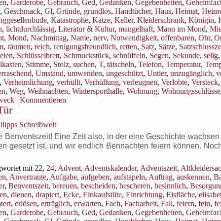
ren
,
Garderobe
,
Gebrauch
,
Ged
,
Gedanken
,
Gegebenheiten
,
Geheimfac
,
Geschmack
,
Gl
,
Gründe
,
grundlos
,
Handtücher
,
Haus
,
Heimat
,
Heim
nggesellenbude
,
Katastrophe
,
Katze
,
Keller
,
Kleiderschrank
,
Königin
,
n
,
lichtdurchlässig
,
Literatur & Kultur
,
mangelhaft
,
Mann im Mond
,
Mi
t
,
Mond
,
Nachmittag
,
Name
,
nerv
,
Notwendigkeit
,
offenbaren
,
Ohr
,
Or
m
,
räumen
,
reich
,
renigungsfreundlich
,
retten
,
Satz
,
Sätze
,
Satzschlussz
eien
,
Schlüsselbrett
,
Schmuckstück
,
schnüffeln
,
Segen
,
Sekunde
,
selig
lkasten
,
Stimme
,
Stolz
,
suchen
,
T
,
tätscheln
,
Telefon
,
Temperatur
,
Temp
rraschend
,
Umstand
,
umwenden
,
ungeschützt
,
Untier
,
unzugänglich
,
v
,
Verheimlichung
,
verhüllt
,
Verhüllung
,
verleugnen
,
Verlobte
,
Versteck
,
en
,
Weg
,
Weihnachten
,
Wintersporthalle
,
Wohnung
,
Wohnungsschlüsse
weck
|
Kommentieren
Tür
ilipps Schreibwelt
enventszeit! Eine Zeit also, in der eine Geschichte wachsen s
en gesetzt ist, und wir endlich Bennachten feiern können. Noc
wortet mit
22
,
24
,
Advent
,
Adventskalender
,
Adventszeit
,
Altkleidersa
en
,
Anvertraute
,
Aufgabe
,
aufgeben
,
aufstapeln
,
Auftrag
,
auskennen
,
B
er
,
Benventszeit
,
bereuen
,
bescheiden
,
bescheren
,
besinnlich
,
Besorgun
en
,
dienen
,
drapiert
,
Ecke
,
Einkaufstüte
,
Einrichtung
,
Eisfläche
,
elisabe
tert
,
erlösen
,
erträglich
,
erwarten
,
Fach
,
Facharbeit
,
Fall
,
feiern
,
fein
,
fe
ren
,
Garderobe
,
Gebrauch
,
Ged
,
Gedanken
,
Gegebenheiten
,
Geheimfac