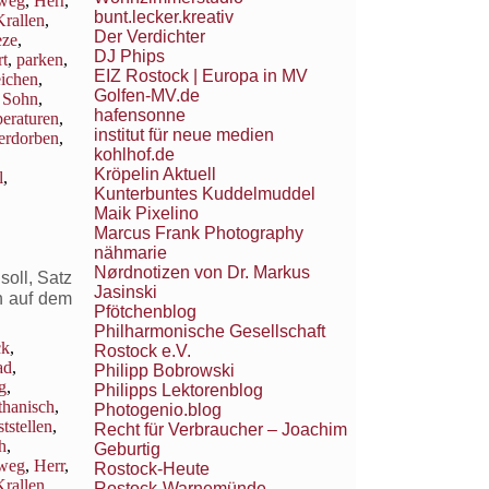
weg
,
Herr
,
bunt.lecker.kreativ
Krallen
,
Der Verdichter
eze
,
DJ Phips
t
,
parken
,
EIZ Rostock | Europa in MV
eichen
,
Golfen-MV.de
,
Sohn
,
hafensonne
eraturen
,
institut für neue medien
erdorben
,
kohlhof.de
Kröpelin Aktuell
l
,
Kunterbuntes Kuddelmuddel
Maik Pixelino
Marcus Frank Photography
nähmarie
Nørdnotizen von Dr. Markus
oll, Satz
Jasinski
h auf dem
Pfötchenblog
Philharmonische Gesellschaft
ck
,
Rostock e.V.
ad
,
Philipp Bobrowski
g
,
Philipps Lektorenblog
thanisch
,
Photogenio.blog
ststellen
,
Recht für Verbraucher – Joachim
h
,
Geburtig
weg
,
Herr
,
Rostock-Heute
Krallen
,
Rostock-Warnemünde