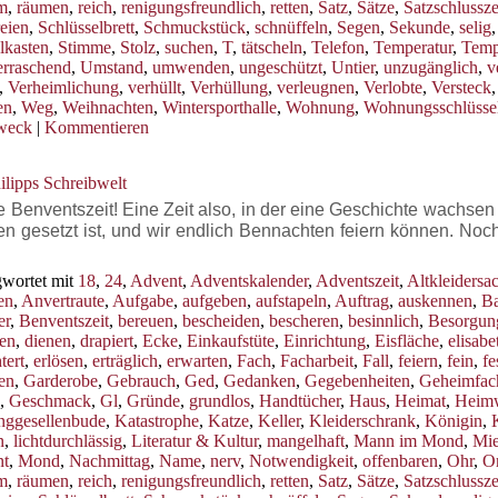
m
,
räumen
,
reich
,
renigungsfreundlich
,
retten
,
Satz
,
Sätze
,
Satzschlussz
eien
,
Schlüsselbrett
,
Schmuckstück
,
schnüffeln
,
Segen
,
Sekunde
,
selig
lkasten
,
Stimme
,
Stolz
,
suchen
,
T
,
tätscheln
,
Telefon
,
Temperatur
,
Temp
rraschend
,
Umstand
,
umwenden
,
ungeschützt
,
Untier
,
unzugänglich
,
v
,
Verheimlichung
,
verhüllt
,
Verhüllung
,
verleugnen
,
Verlobte
,
Versteck
,
en
,
Weg
,
Weihnachten
,
Wintersporthalle
,
Wohnung
,
Wohnungsschlüsse
weck
|
Kommentieren
ilipps Schreibwelt
enventszeit! Eine Zeit also, in der eine Geschichte wachsen s
en gesetzt ist, und wir endlich Bennachten feiern können. Noc
wortet mit
18
,
24
,
Advent
,
Adventskalender
,
Adventszeit
,
Altkleidersa
en
,
Anvertraute
,
Aufgabe
,
aufgeben
,
aufstapeln
,
Auftrag
,
auskennen
,
B
er
,
Benventszeit
,
bereuen
,
bescheiden
,
bescheren
,
besinnlich
,
Besorgun
en
,
dienen
,
drapiert
,
Ecke
,
Einkaufstüte
,
Einrichtung
,
Eisfläche
,
elisabe
tert
,
erlösen
,
erträglich
,
erwarten
,
Fach
,
Facharbeit
,
Fall
,
feiern
,
fein
,
fe
ren
,
Garderobe
,
Gebrauch
,
Ged
,
Gedanken
,
Gegebenheiten
,
Geheimfac
,
Geschmack
,
Gl
,
Gründe
,
grundlos
,
Handtücher
,
Haus
,
Heimat
,
Heim
nggesellenbude
,
Katastrophe
,
Katze
,
Keller
,
Kleiderschrank
,
Königin
,
n
,
lichtdurchlässig
,
Literatur & Kultur
,
mangelhaft
,
Mann im Mond
,
Mi
t
,
Mond
,
Nachmittag
,
Name
,
nerv
,
Notwendigkeit
,
offenbaren
,
Ohr
,
Or
m
,
räumen
,
reich
,
renigungsfreundlich
,
retten
,
Satz
,
Sätze
,
Satzschlussz