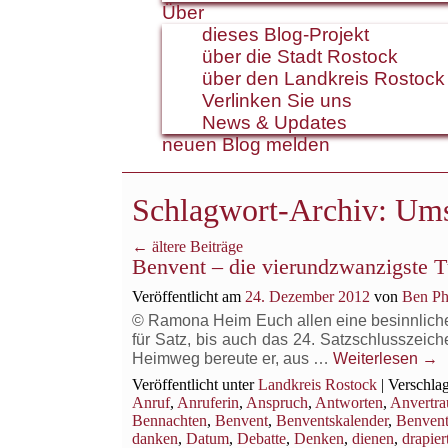
Über
dieses Blog-Projekt
über die Stadt Rostock
über den Landkreis Rostock
Verlinken Sie uns
News & Updates
neuen Blog melden
Schlagwort-Archiv:
Ums
←
ältere Beiträge
Benvent – die vierundzwanzigste T
Veröffentlicht am
24. Dezember 2012
von
Ben Ph
© Ramona Heim Euch allen eine besinnliche B
für Satz, bis auch das 24. Satzschlusszeich
Heimweg bereute er, aus …
Weiterlesen
→
Veröffentlicht unter
Landkreis Rostock
|
Verschlag
Anruf
,
Anruferin
,
Anspruch
,
Antworten
,
Anvertra
Bennachten
,
Benvent
,
Benventskalender
,
Benvent
danken
,
Datum
,
Debatte
,
Denken
,
dienen
,
drapier