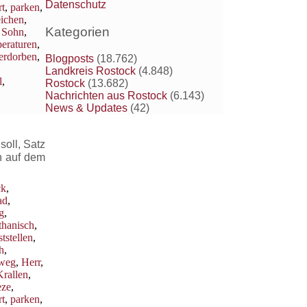
Datenschutz
t
,
parken
,
eichen
,
Kategorien
,
Sohn
,
eraturen
,
erdorben
,
Blogposts
(18.762)
Landkreis Rostock
(4.848)
l
,
Rostock
(13.682)
Nachrichten aus Rostock
(6.143)
News & Updates
(42)
oll, Satz
h auf dem
ck
,
ad
,
g
,
thanisch
,
ststellen
,
h
,
weg
,
Herr
,
Krallen
,
eze
,
t
,
parken
,