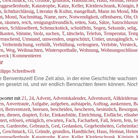
,
Geschmack
,
Gl
,
Gründe
,
grundlos
,
Handtücher
,
Haus
,
Heimat
,
Heim
nggesellenbude
,
Katastrophe
,
Katze
,
Keller
,
Kleiderschrank
,
Königin
,
n
,
lichtdurchlässig
,
Literatur & Kultur
,
mangelhaft
,
Mann im Mond
,
Mi
t
,
Mond
,
Nachmittag
,
Name
,
nerv
,
Notwendigkeit
,
offenbaren
,
Ohr
,
Or
m
,
räumen
,
reich
,
renigungsfreundlich
,
retten
,
Satz
,
Sätze
,
Satzschlussz
eien
,
Schlüsselbrett
,
Schmuckstück
,
schnüffeln
,
Segen
,
Sekunde
,
selig
lkasten
,
Stimme
,
Stolz
,
suchen
,
T
,
tätscheln
,
Telefon
,
Temperatur
,
Temp
rraschend
,
Umstand
,
umwenden
,
ungeschützt
,
Untier
,
unzugänglich
,
v
,
Verheimlichung
,
verhüllt
,
Verhüllung
,
verleugnen
,
Verlobte
,
Versteck
,
en
,
Weg
,
Weihnachten
,
Wintersporthalle
,
Wohnung
,
Wohnungsschlüsse
weck
|
Kommentieren
ür
ilipps Schreibwelt
enventszeit! Eine Zeit also, in der eine Geschichte wachsen s
en gesetzt ist, und wir endlich Bennachten feiern können. Noc
wortet mit
21
,
24
,
Advent
,
Adventskalender
,
Adventszeit
,
Altkleidersa
en
,
Anvertraute
,
Aufgabe
,
aufgeben
,
aufstapeln
,
Auftrag
,
auskennen
,
B
er
,
Benventszeit
,
bereuen
,
bescheiden
,
bescheren
,
besinnlich
,
Besorgun
en
,
dienen
,
drapiert
,
Ecke
,
Einkaufstüte
,
Einrichtung
,
Eisfläche
,
elisabe
tert
,
erlösen
,
erträglich
,
erwarten
,
Fach
,
Facharbeit
,
Fall
,
feiern
,
fein
,
fe
ren
,
Garderobe
,
Gebrauch
,
Ged
,
Gedanken
,
Gegebenheiten
,
Geheimfac
,
Geschmack
,
Gl
,
Gründe
,
grundlos
,
Handtücher
,
Haus
,
Heimat
,
Heim
nggesellenbude
,
Katastrophe
,
Katze
,
Keller
,
Kleiderschrank
,
Königin
,