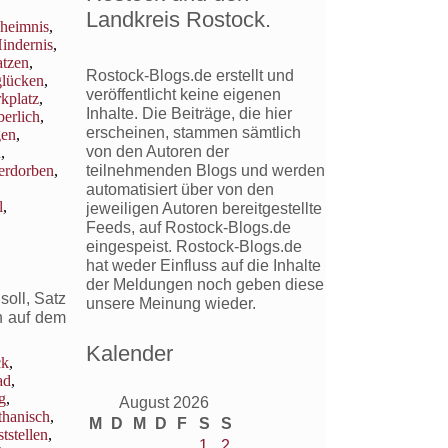
,
Landkreis Rostock.
heimnis
,
indernis
,
atzen
,
Rostock-Blogs.de erstellt und
glücken
,
veröffentlicht keine eigenen
kplatz
,
Inhalte. Die Beiträge, die hier
berlich
,
erscheinen, stammen sämtlich
gen
,
von den Autoren der
n
,
teilnehmenden Blogs und werden
erdorben
,
automatisiert über von den
l
,
jeweiligen Autoren bereitgestellte
Feeds, auf Rostock-Blogs.de
eingespeist. Rostock-Blogs.de
hat weder Einfluss auf die Inhalte
der Meldungen noch geben diese
oll, Satz
unsere Meinung wieder.
h auf dem
Kalender
ck
,
ad
,
g
,
August 2026
thanisch
,
M
D
M
D
F
S
S
ststellen
,
1
2