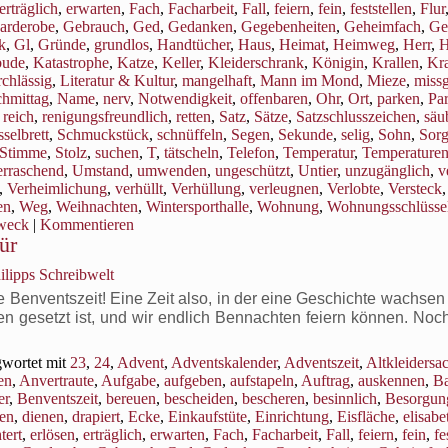
erträglich
,
erwarten
,
Fach
,
Facharbeit
,
Fall
,
feiern
,
fein
,
feststellen
,
Flur
arderobe
,
Gebrauch
,
Ged
,
Gedanken
,
Gegebenheiten
,
Geheimfach
,
Ge
k
,
Gl
,
Gründe
,
grundlos
,
Handtücher
,
Haus
,
Heimat
,
Heimweg
,
Herr
,
H
bude
,
Katastrophe
,
Katze
,
Keller
,
Kleiderschrank
,
Königin
,
Krallen
,
Kr
rchlässig
,
Literatur & Kultur
,
mangelhaft
,
Mann im Mond
,
Mieze
,
miss
hmittag
,
Name
,
nerv
,
Notwendigkeit
,
offenbaren
,
Ohr
,
Ort
,
parken
,
Par
,
reich
,
renigungsfreundlich
,
retten
,
Satz
,
Sätze
,
Satzschlusszeichen
,
säu
selbrett
,
Schmuckstück
,
schnüffeln
,
Segen
,
Sekunde
,
selig
,
Sohn
,
Sor
Stimme
,
Stolz
,
suchen
,
T
,
tätscheln
,
Telefon
,
Temperatur
,
Temperature
rraschend
,
Umstand
,
umwenden
,
ungeschützt
,
Untier
,
unzugänglich
,
v
,
Verheimlichung
,
verhüllt
,
Verhüllung
,
verleugnen
,
Verlobte
,
Versteck
,
en
,
Weg
,
Weihnachten
,
Wintersporthalle
,
Wohnung
,
Wohnungsschlüsse
weck
|
Kommentieren
ür
ilipps Schreibwelt
enventszeit! Eine Zeit also, in der eine Geschichte wachsen s
en gesetzt ist, und wir endlich Bennachten feiern können. Noc
wortet mit
23
,
24
,
Advent
,
Adventskalender
,
Adventszeit
,
Altkleidersa
en
,
Anvertraute
,
Aufgabe
,
aufgeben
,
aufstapeln
,
Auftrag
,
auskennen
,
B
er
,
Benventszeit
,
bereuen
,
bescheiden
,
bescheren
,
besinnlich
,
Besorgun
en
,
dienen
,
drapiert
,
Ecke
,
Einkaufstüte
,
Einrichtung
,
Eisfläche
,
elisabe
tert
,
erlösen
,
erträglich
,
erwarten
,
Fach
,
Facharbeit
,
Fall
,
feiern
,
fein
,
fe