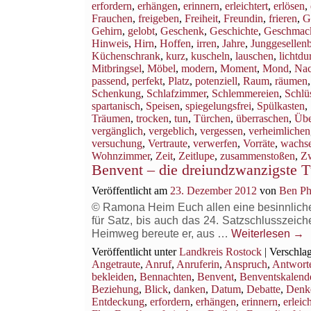
erfordern
,
erhängen
,
erinnern
,
erleichtert
,
erlösen
,
Frauchen
,
freigeben
,
Freiheit
,
Freundin
,
frieren
,
G
Gehirn
,
gelobt
,
Geschenk
,
Geschichte
,
Geschmac
Hinweis
,
Hirn
,
Hoffen
,
irren
,
Jahre
,
Junggesellen
Küchenschrank
,
kurz
,
kuscheln
,
lauschen
,
lichtdu
Mitbringsel
,
Möbel
,
modern
,
Moment
,
Mond
,
Nac
passend
,
perfekt
,
Platz
,
potenziell
,
Raum
,
räumen
Schenkung
,
Schlafzimmer
,
Schlemmereien
,
Schlüs
spartanisch
,
Speisen
,
spiegelungsfrei
,
Spülkasten
,
Träumen
,
trocken
,
tun
,
Türchen
,
überraschen
,
Übe
vergänglich
,
vergeblich
,
vergessen
,
verheimlichen
versuchung
,
Vertraute
,
verwerfen
,
Vorräte
,
wachs
Wohnzimmer
,
Zeit
,
Zeitlupe
,
zusammenstoßen
,
Z
Benvent – die dreiundzwanzigste T
Veröffentlicht am
23. Dezember 2012
von
Ben Ph
© Ramona Heim Euch allen eine besinnliche B
für Satz, bis auch das 24. Satzschlusszeich
Heimweg bereute er, aus …
Weiterlesen
→
Veröffentlicht unter
Landkreis Rostock
|
Verschlag
Angetraute
,
Anruf
,
Anruferin
,
Anspruch
,
Antwort
bekleiden
,
Bennachten
,
Benvent
,
Benventskalend
Beziehung
,
Blick
,
danken
,
Datum
,
Debatte
,
Denk
Entdeckung
,
erfordern
,
erhängen
,
erinnern
,
erleich