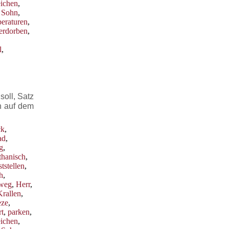
eichen
,
,
Sohn
,
eraturen
,
erdorben
,
l
,
oll, Satz
h auf dem
ck
,
ad
,
g
,
thanisch
,
ststellen
,
h
,
weg
,
Herr
,
Krallen
,
eze
,
t
,
parken
,
eichen
,