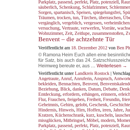
Parkplatz
,
passend
,
perfekt
,
Platz
,
potenziell
,
Rau
säuberlich
,
Schenkung
,
Schlafzimmer
,
Schlemmer
Sorgen
,
spartanisch
,
Speisen
,
spiegelungsfrei
,
Spü
Träumen
,
trocken
,
tun
,
Türchen
,
überraschen
,
Übe
vergänglich
,
vergeblich
,
vergessen
,
verheimlichen
versuchung
,
Vertraute
,
verwerfen
,
Vorräte
,
wachs
Wohnzimmer
,
Zeit
,
Zeitlupe
,
zusammenstoßen
,
Z
Benvent – die achtzehnte Tür
Veröffentlicht am
18. Dezember 2012
von
Ben Ph
© Ramona Heim Euch allen eine besinnliche B
für Satz, bis auch das 24. Satzschlusszeich
Heimweg bereute er, aus …
Weiterlesen
→
Veröffentlicht unter
Landkreis Rostock
|
Verschlag
Angetraute
,
Anruf
,
Anruferin
,
Anspruch
,
Antwort
bekleiden
,
Bennachten
,
Benvent
,
Benventskalend
Beziehung
,
Blick
,
danken
,
Datum
,
Debatte
,
Denk
Entdeckung
,
erfordern
,
erhängen
,
erinnern
,
erleich
Flur
,
Frauchen
,
freigeben
,
Freiheit
,
Freundin
,
frie
Geheimnis
,
Gehirn
,
gelobt
,
Geschenk
,
Geschichte
Hindernis
,
Hinweis
,
Hirn
,
Hoffen
,
irren
,
Jahre
,
Ju
Kratzen
,
Küchenschrank
,
kurz
,
kuscheln
,
lausche
missglücken
,
Mitbringsel
,
Möbel
,
modern
,
Momen
Parkplatz
,
passend
,
perfekt
,
Platz
,
potenziell
,
Rau