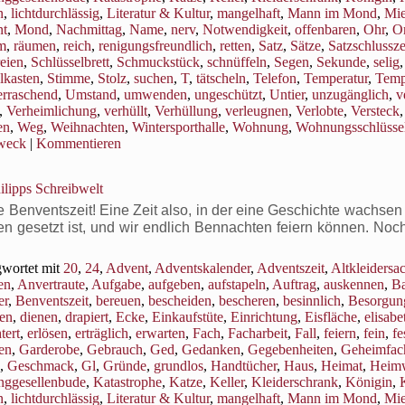
n
,
lichtdurchlässig
,
Literatur & Kultur
,
mangelhaft
,
Mann im Mond
,
Mi
t
,
Mond
,
Nachmittag
,
Name
,
nerv
,
Notwendigkeit
,
offenbaren
,
Ohr
,
Or
m
,
räumen
,
reich
,
renigungsfreundlich
,
retten
,
Satz
,
Sätze
,
Satzschlussz
eien
,
Schlüsselbrett
,
Schmuckstück
,
schnüffeln
,
Segen
,
Sekunde
,
selig
lkasten
,
Stimme
,
Stolz
,
suchen
,
T
,
tätscheln
,
Telefon
,
Temperatur
,
Temp
rraschend
,
Umstand
,
umwenden
,
ungeschützt
,
Untier
,
unzugänglich
,
v
,
Verheimlichung
,
verhüllt
,
Verhüllung
,
verleugnen
,
Verlobte
,
Versteck
,
en
,
Weg
,
Weihnachten
,
Wintersporthalle
,
Wohnung
,
Wohnungsschlüsse
weck
|
Kommentieren
ilipps Schreibwelt
enventszeit! Eine Zeit also, in der eine Geschichte wachsen s
en gesetzt ist, und wir endlich Bennachten feiern können. Noc
wortet mit
20
,
24
,
Advent
,
Adventskalender
,
Adventszeit
,
Altkleidersa
en
,
Anvertraute
,
Aufgabe
,
aufgeben
,
aufstapeln
,
Auftrag
,
auskennen
,
B
er
,
Benventszeit
,
bereuen
,
bescheiden
,
bescheren
,
besinnlich
,
Besorgun
en
,
dienen
,
drapiert
,
Ecke
,
Einkaufstüte
,
Einrichtung
,
Eisfläche
,
elisabe
tert
,
erlösen
,
erträglich
,
erwarten
,
Fach
,
Facharbeit
,
Fall
,
feiern
,
fein
,
fe
ren
,
Garderobe
,
Gebrauch
,
Ged
,
Gedanken
,
Gegebenheiten
,
Geheimfac
,
Geschmack
,
Gl
,
Gründe
,
grundlos
,
Handtücher
,
Haus
,
Heimat
,
Heim
nggesellenbude
,
Katastrophe
,
Katze
,
Keller
,
Kleiderschrank
,
Königin
,
n
,
lichtdurchlässig
,
Literatur & Kultur
,
mangelhaft
,
Mann im Mond
,
Mi