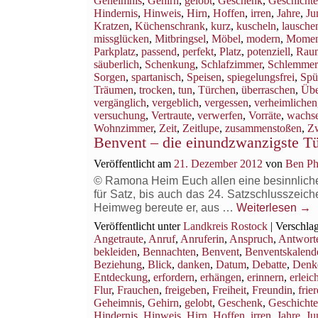
Geheimnis
,
Gehirn
,
gelobt
,
Geschenk
,
Geschichte
Hindernis
,
Hinweis
,
Hirn
,
Hoffen
,
irren
,
Jahre
,
Ju
Kratzen
,
Küchenschrank
,
kurz
,
kuscheln
,
lausche
missglücken
,
Mitbringsel
,
Möbel
,
modern
,
Momen
Parkplatz
,
passend
,
perfekt
,
Platz
,
potenziell
,
Rau
säuberlich
,
Schenkung
,
Schlafzimmer
,
Schlemmer
Sorgen
,
spartanisch
,
Speisen
,
spiegelungsfrei
,
Spü
Träumen
,
trocken
,
tun
,
Türchen
,
überraschen
,
Übe
vergänglich
,
vergeblich
,
vergessen
,
verheimlichen
versuchung
,
Vertraute
,
verwerfen
,
Vorräte
,
wachs
Wohnzimmer
,
Zeit
,
Zeitlupe
,
zusammenstoßen
,
Z
Benvent – die einundzwanzigste T
Veröffentlicht am
21. Dezember 2012
von
Ben Ph
© Ramona Heim Euch allen eine besinnliche B
für Satz, bis auch das 24. Satzschlusszeich
Heimweg bereute er, aus …
Weiterlesen
→
Veröffentlicht unter
Landkreis Rostock
|
Verschlag
Angetraute
,
Anruf
,
Anruferin
,
Anspruch
,
Antwort
bekleiden
,
Bennachten
,
Benvent
,
Benventskalend
Beziehung
,
Blick
,
danken
,
Datum
,
Debatte
,
Denk
Entdeckung
,
erfordern
,
erhängen
,
erinnern
,
erleich
Flur
,
Frauchen
,
freigeben
,
Freiheit
,
Freundin
,
frie
Geheimnis
,
Gehirn
,
gelobt
,
Geschenk
,
Geschichte
Hindernis
,
Hinweis
,
Hirn
,
Hoffen
,
irren
,
Jahre
,
Ju