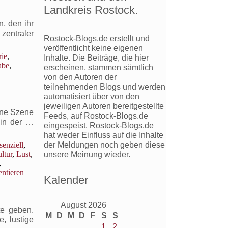
Links
Landkreis Rostock.
vor
rechts
, den ihr
zentraler
Rostock-Blogs.de erstellt und
veröffentlicht keine eigenen
rie
,
Inhalte. Die Beiträge, die hier
abe
,
erscheinen, stammen sämtlich
von den Autoren der
teilnehmenden Blogs und werden
automatisiert über von den
jeweiligen Autoren bereitgestellte
eine Szene
Feeds, auf Rostock-Blogs.de
e in der …
eingespeist. Rostock-Blogs.de
hat weder Einfluss auf die Inhalte
der Meldungen noch geben diese
senziell
,
ltur
,
Lust
,
unsere Meinung wieder.
,
tieren
Kalender
August 2026
te geben.
M
D
M
D
F
S
S
, lustige
1
2