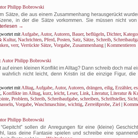
tor Philipp Bobrowski
s um Sätze, die aus einem Zusammenhang herausgerückt wurden
e Szene, in der die Sätze vorkommen. Sie müssen nicht von 
terlesen
→
wortet mit
Aufgabe
,
Autor
,
Autoren
,
Bauer
,
beflügeln
,
Dichter
,
Katego
& Kultur
,
Nachrichten
,
Pferd
,
Posten
,
Satz
,
Sätze
,
Schreib
,
Schreibaufg
inken
,
verr
,
Verrückte Sätze
,
Vorgabe
,
Zusammenhang
|
Kommentieren
 Autor Philipp Bobrowski
t auf einen kleinen Konflikt im Alltag? Dann schreib doch mal 
wahrlich nicht leicht, denn Kristin ist die einzige Figur, di
wortet mit
Alltag
,
Aufgabe
,
Autor
,
Autoren
,
drängen
,
eilig
,
Erzähler
,
es
t
,
Konflikte im Alltag
,
kurz
,
leicht
,
Leser
,
Link
,
Literatur
,
Literatur & Ku
ointe
,
Problem
,
Schreib
,
Schreibaufgabe
,
schreiben
,
Schriftsteller
,
Sicht
asseln
,
Vorgabe
,
Waschmaschine
,
wichtig
,
Zerreißprobe
,
Ziel
|
Kommen
tor Philipp Bobrowski
epitcht” sollen dir Anregungen für eine (kleine) Geschich
hl, lass deine Fantasie spielen und schreibe eine spannende