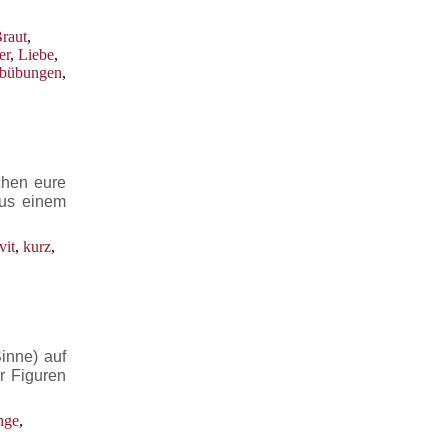
raut
,
er
,
Liebe
,
ibübungen
,
chen eure
aus einem
vit
,
kurz
,
inne) auf
r Figuren
nge
,