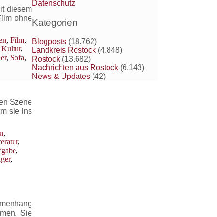
Datenschutz
it diesem
Film ohne
Kategorien
en
,
Film
,
Blogposts
(18.762)
 Kultur
,
Landkreis Rostock
(4.848)
ler
,
Sofa
,
Rostock
(13.682)
Nachrichten aus Rostock
(6.143)
News & Updates
(42)
ten Szene
m sie ins
in
,
teratur
,
fgabe
,
iger
,
mmenhang
mmen. Sie