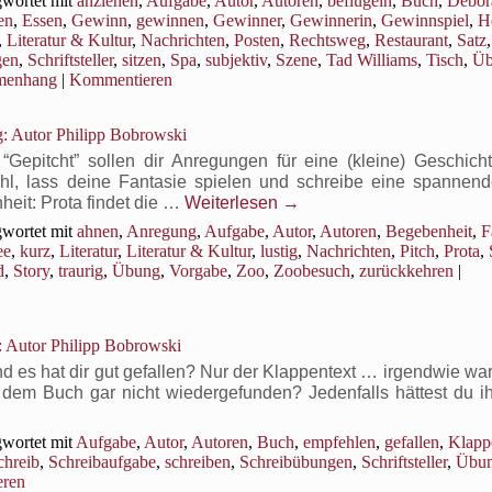
wortet mit
anziehen
,
Aufgabe
,
Autor
,
Autoren
,
beflügeln
,
Buch
,
Debor
en
,
Essen
,
Gewinn
,
gewinnen
,
Gewinner
,
Gewinnerin
,
Gewinnspiel
,
H
,
Literatur & Kultur
,
Nachrichten
,
Posten
,
Rechtsweg
,
Restaurant
,
Satz
gen
,
Schriftsteller
,
sitzen
,
Spa
,
subjektiv
,
Szene
,
Tad Williams
,
Tisch
,
Üb
menhang
|
Kommentieren
: Autor Philipp Bobrowski
epitcht” sollen dir Anregungen für eine (kleine) Geschich
hl, lass deine Fantasie spielen und schreibe eine spannende
heit: Prota findet die …
Weiterlesen
→
wortet mit
ahnen
,
Anregung
,
Aufgabe
,
Autor
,
Autoren
,
Begebenheit
,
F
ee
,
kurz
,
Literatur
,
Literatur & Kultur
,
lustig
,
Nachrichten
,
Pitch
,
Prota
,
d
,
Story
,
traurig
,
Übung
,
Vorgabe
,
Zoo
,
Zoobesuch
,
zurückkehren
|
 Autor Philipp Bobrowski
 es hat dir gut gefallen? Nur der Klappentext … irgendwie war
in dem Buch gar nicht wiedergefunden? Jedenfalls hättest du i
wortet mit
Aufgabe
,
Autor
,
Autoren
,
Buch
,
empfehlen
,
gefallen
,
Klapp
chreib
,
Schreibaufgabe
,
schreiben
,
Schreibübungen
,
Schriftsteller
,
Übu
ren