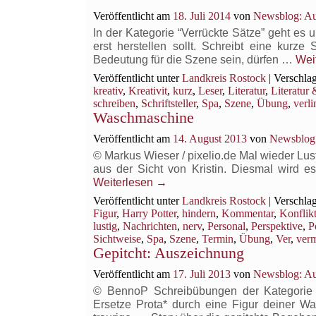
Veröffentlicht am
18. Juli 2014
von
Newsblog: Au
In der Kategorie “Verrückte Sätze” geht e
erst herstellen sollt. Schreibt eine kurz
Bedeutung für die Szene sein, dürfen …
Wei
Veröffentlicht unter
Landkreis Rostock
|
Verschlag
kreativ
,
Kreativit
,
kurz
,
Leser
,
Literatur
,
Literatur 
schreiben
,
Schriftsteller
,
Spa
,
Szene
,
Übung
,
verl
Waschmaschine
Veröffentlicht am
14. August 2013
von
Newsblog:
© Markus Wieser / pixelio.de Mal wieder Lus
aus der Sicht von Kristin. Diesmal wird es 
Weiterlesen
→
Veröffentlicht unter
Landkreis Rostock
|
Verschlag
Figur
,
Harry Potter
,
hindern
,
Kommentar
,
Konflik
lustig
,
Nachrichten
,
nerv
,
Personal
,
Perspektive
,
P
Sichtweise
,
Spa
,
Szene
,
Termin
,
Übung
,
Ver
,
verm
Gepitcht: Auszeichnung
Veröffentlicht am
17. Juli 2013
von
Newsblog: Au
© BennoP Schreibübungen der Kategorie “G
Ersetze Prota* durch eine Figur deiner Wa