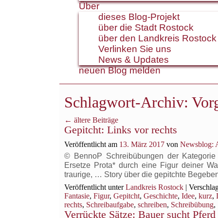
Über
dieses Blog-Projekt
über die Stadt Rostock
über den Landkreis Rostock
Verlinken Sie uns
News & Updates
neuen Blog melden
Schlagwort-Archiv:
Vor
←
ältere Beiträge
Gepitcht: Links vor rechts
Veröffentlicht am
13. März 2017
von
Newsblog: A
© BennoP Schreibübungen der Kategorie „G
Ersetze Prota* durch eine Figur deiner Wa
traurige, … Story über die gepitchte Begeben
Veröffentlicht unter
Landkreis Rostock
|
Verschlag
Fantasie
,
Figur
,
Gepitcht
,
Geschichte
,
Idee
,
kurz
,
rechts
,
Schreibaufgabe
,
schreiben
,
Schreibübung
,
Verrückte Sätze: Bauer sucht Pferd