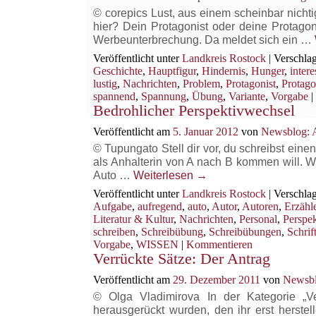
© corepics Lust, aus einem scheinbar nichti
hier? Dein Protagonist oder deine Protago
Werbeunterbrechung. Da meldet sich ein …
Veröffentlicht unter
Landkreis Rostock
|
Verschlag
Geschichte
,
Hauptfigur
,
Hindernis
,
Hunger
,
intere
lustig
,
Nachrichten
,
Problem
,
Protagonist
,
Protago
spannend
,
Spannung
,
Übung
,
Variante
,
Vorgabe
|
Bedrohlicher Perspektivwechsel
Veröffentlicht am
5. Januar 2012
von
Newsblog: A
© Tupungato Stell dir vor, du schreibst ei
als Anhalterin von A nach B kommen will. W
Auto …
Weiterlesen
→
Veröffentlicht unter
Landkreis Rostock
|
Verschlag
Aufgabe
,
aufregend
,
auto
,
Autor
,
Autoren
,
Erzähl
Literatur & Kultur
,
Nachrichten
,
Personal
,
Perspek
schreiben
,
Schreibübung
,
Schreibübungen
,
Schrift
Vorgabe
,
WISSEN
|
Kommentieren
Verrückte Sätze: Der Antrag
Veröffentlicht am
29. Dezember 2011
von
Newsbl
© Olga Vladimirova In der Kategorie „
herausgerückt wurden, den ihr erst herstel