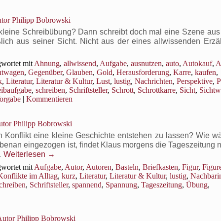
tor Philipp Bobrowski
 kleine Schreibübung? Dann schreibt doch mal eine Szene aus 
lich aus seiner Sicht. Nicht aus der eines allwissenden Erzä
wortet mit
Ahnung
,
allwissend
,
Aufgabe
,
ausnutzen
,
auto
,
Autokauf
,
A
htwagen
,
Gegenüber
,
Glauben
,
Gold
,
Herausforderung
,
Karre
,
kaufen
,
k
,
Literatur
,
Literatur & Kultur
,
Lust
,
lustig
,
Nachrichten
,
Perspektive
,
P
eibaufgabe
,
schreiben
,
Schriftsteller
,
Schrott
,
Schrottkarre
,
Sicht
,
Sichtw
orgabe
|
Kommentieren
tor Philipp Bobrowski
n Konflikt eine kleine Geschichte entstehen zu lassen? Wie wä
benan eingezogen ist, findet Klaus morgens die Tageszeitung n
…
Weiterlesen
→
wortet mit
Aufgabe
,
Autor
,
Autoren
,
Basteln
,
Briefkasten
,
Figur
,
Figur
Konflikte im Alltag
,
kurz
,
Literatur
,
Literatur & Kultur
,
lustig
,
Nachbari
chreiben
,
Schriftsteller
,
spannend
,
Spannung
,
Tageszeitung
,
Übung
,
utor Philipp Bobrowski