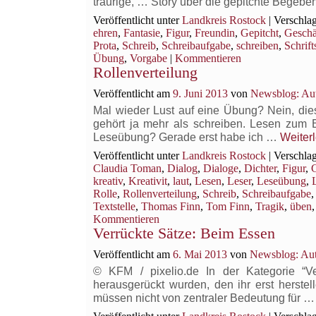
traurige, … Story über die gepitchte Begebe
Veröffentlicht unter
Landkreis Rostock
|
Verschlag
ehren
,
Fantasie
,
Figur
,
Freundin
,
Gepitcht
,
Geschä
Prota
,
Schreib
,
Schreibaufgabe
,
schreiben
,
Schrifts
Übung
,
Vorgabe
|
Kommentieren
Rollenverteilung
Veröffentlicht am
9. Juni 2013
von
Newsblog: Aut
Mal wieder Lust auf eine Übung? Nein, d
gehört ja mehr als schreiben. Lesen zum B
Leseübung? Gerade erst habe ich …
Weiter
Veröffentlicht unter
Landkreis Rostock
|
Verschlag
Claudia Toman
,
Dialog
,
Dialoge
,
Dichter
,
Figur
,
G
kreativ
,
Kreativit
,
laut
,
Lesen
,
Leser
,
Leseübung
,
Rolle
,
Rollenverteilung
,
Schreib
,
Schreibaufgabe
Textstelle
,
Thomas Finn
,
Tom Finn
,
Tragik
,
üben
Kommentieren
Verrückte Sätze: Beim Essen
Veröffentlicht am
6. Mai 2013
von
Newsblog: Aut
© KFM / pixelio.de In der Kategorie “
herausgerückt wurden, den ihr erst herstel
müssen nicht von zentraler Bedeutung für 