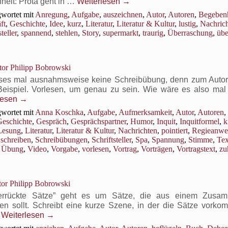
nheit: Prota geht in …
Weiterlesen
→
wortet mit
Anregung
,
Aufgabe
,
auszeichnen
,
Autor
,
Autoren
,
Begebenh
ft
,
Geschichte
,
Idee
,
kurz
,
Literatur
,
Literatur & Kultur
,
lustig
,
Nachric
teller
,
spannend
,
stehlen
,
Story
,
supermarkt
,
traurig
,
Überraschung
,
übe
or Philipp Bobrowski
ieses mal ausnahmsweise keine Schreibübung, denn zum Auto
eispiel. Vorlesen, um genau zu sein. Wie wäre es also mal 
lesen
→
wortet mit
Anna Koschka
,
Aufgabe
,
Aufmerksamkeit
,
Autor
,
Autoren
,
eschichte
,
Gespräch
,
Gesprächspartner
,
Humor
,
Inquit
,
Inquitformel
,
k
Lesung
,
Literatur
,
Literatur & Kultur
,
Nachrichten
,
pointiert
,
Regieanwe
,
schreiben
,
Schreibübungen
,
Schriftsteller
,
Spa
,
Spannung
,
Stimme
,
Tex
,
Übung
,
Video
,
Vorgabe
,
vorlesen
,
Vortrag
,
Vorträgen
,
Vortragstext
,
zu
or Philipp Bobrowski
Verrückte Sätze” geht es um Sätze, die aus einem Zusa
len sollt. Schreibt eine kurze Szene, in der die Sätze vorko
…
Weiterlesen
→