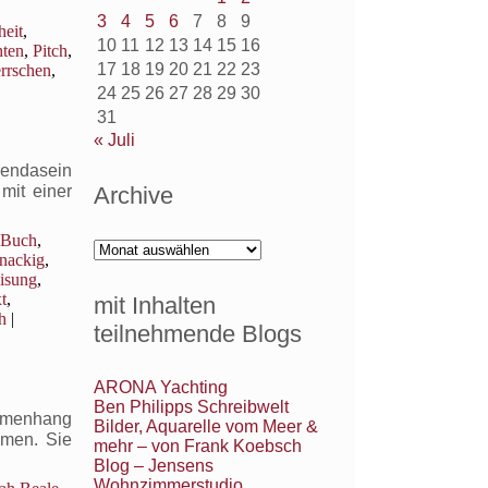
3
4
5
6
7
8
9
eit
,
10
11
12
13
14
15
16
hten
,
Pitch
,
17
18
19
20
21
22
23
rrschen
,
24
25
26
27
28
29
30
31
« Juli
rendasein
Archive
mit einer
Buch
,
Archive
nackig
,
isung
,
t
,
mit Inhalten
h
|
teilnehmende Blogs
ARONA Yachting
Ben Philipps Schreibwelt
mmenhang
Bilder, Aquarelle vom Meer &
mmen. Sie
mehr – von Frank Koebsch
Blog – Jensens
Wohnzimmerstudio