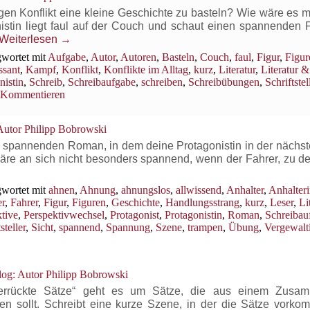
gen Konflikt eine kleine Geschichte zu basteln? Wie wäre es m
nistin liegt faul auf der Couch und schaut einen spannenden 
Weiterlesen
→
wortet mit
Aufgabe
,
Autor
,
Autoren
,
Basteln
,
Couch
,
faul
,
Figur
,
Figur
ssant
,
Kampf
,
Konflikt
,
Konflikte im Alltag
,
kurz
,
Literatur
,
Literatur &
nistin
,
Schreib
,
Schreibaufgabe
,
schreiben
,
Schreibübungen
,
Schriftstel
Kommentieren
utor Philipp Bobrowski
nen spannenden Roman, in dem deine Protagonistin in der nächs
äre an sich nicht besonders spannend, wenn der Fahrer, zu de
wortet mit
ahnen
,
Ahnung
,
ahnungslos
,
allwissend
,
Anhalter
,
Anhalter
er
,
Fahrer
,
Figur
,
Figuren
,
Geschichte
,
Handlungsstrang
,
kurz
,
Leser
,
Li
tive
,
Perspektivwechsel
,
Protagonist
,
Protagonistin
,
Roman
,
Schreibau
steller
,
Sicht
,
spannend
,
Spannung
,
Szene
,
trampen
,
Übung
,
Vergewalt
og: Autor Philipp Bobrowski
Verrückte Sätze“ geht es um Sätze, die aus einem Zusa
len sollt. Schreibt eine kurze Szene, in der die Sätze vorko