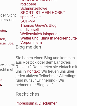
rotzgoere
Schmunzellöwe
SPORT IST MEIN HOBBY
der Sicht
sprintefix.de
hlers und
SUP-MV
Thomas Greve's Blog
undiversell
utor
,
Wellensittich Infoportal
Wetter und Klima in Mecklenburg-
reis
,
Vorpommern
eise
,
Spa
,
Blog melden
Sie haben einen Blog und kommen
aus Rostock oder dem Landkreis
re es mit
Rostock? Dann treten sie einfach mit
icht mehr
uns in
Kontakt
. Wir freuen uns über
jeden aktiven Teilnehmer. Allerdings
en
,
(und nur zur Erinnerung): Wir
n
,
nehmen nur Blogs auf.
Rechtliches
Impressum & Disclaimer