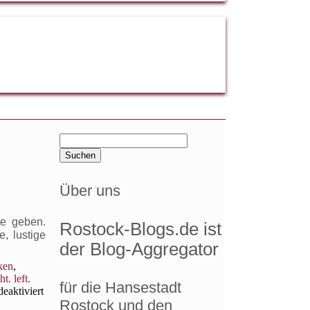
Suchen
nach:
Über uns
te geben.
Rostock-Blogs.de ist
, lustige
der Blog-Aggregator
ken
,
ht. left.
für die Hansestadt
für
eaktiviert
Gepitcht:
Rostock und den