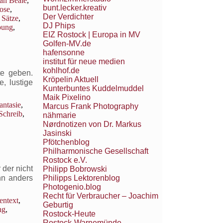
ah Beale
,
bunt.lecker.kreativ
ose
,
Der Verdichter
,
Sätze
,
DJ Phips
ung
,
EIZ Rostock | Europa in MV
Golfen-MV.de
hafensonne
institut für neue medien
kohlhof.de
te geben.
Kröpelin Aktuell
, lustige
Kunterbuntes Kuddelmuddel
Maik Pixelino
antasie
,
Marcus Frank Photography
Schreib
,
nähmarie
Nørdnotizen von Dr. Markus
Jasinski
Pfötchenblog
Philharmonische Gesellschaft
Rostock e.V.
 der nicht
Philipp Bobrowski
Philipps Lektorenblog
hn anders
Photogenio.blog
Recht für Verbraucher – Joachim
entext
,
Geburtig
ng
,
Rostock-Heute
Rostock-Warnemünde