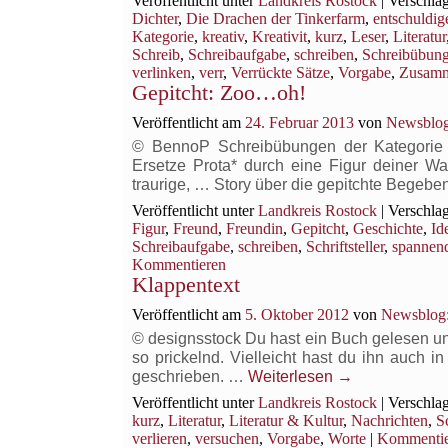
Veröffentlicht unter
Landkreis Rostock
|
Verschlag
Dichter
,
Die Drachen der Tinkerfarm
,
entschuldig
Kategorie
,
kreativ
,
Kreativit
,
kurz
,
Leser
,
Literatur
Schreib
,
Schreibaufgabe
,
schreiben
,
Schreibübun
verlinken
,
verr
,
Verrückte Sätze
,
Vorgabe
,
Zusam
Gepitcht: Zoo…oh!
Veröffentlicht am
24. Februar 2013
von
Newsblog
© BennoP Schreibübungen der Kategorie “G
Ersetze Prota* durch eine Figur deiner Wa
traurige, … Story über die gepitchte Begeben
Veröffentlicht unter
Landkreis Rostock
|
Verschlag
Figur
,
Freund
,
Freundin
,
Gepitcht
,
Geschichte
,
Id
Schreibaufgabe
,
schreiben
,
Schriftsteller
,
spannen
Kommentieren
Klappentext
Veröffentlicht am
5. Oktober 2012
von
Newsblog:
© designsstock Du hast ein Buch gelesen und
so prickelnd. Vielleicht hast du ihn auch 
geschrieben. …
Weiterlesen
→
Veröffentlicht unter
Landkreis Rostock
|
Verschlag
kurz
,
Literatur
,
Literatur & Kultur
,
Nachrichten
,
S
verlieren
,
versuchen
,
Vorgabe
,
Worte
|
Kommentie