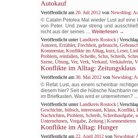
Autokauf
Veröffentlicht am
20. Juli 2012
von
Newsblog: Au
© Catalin Petolea Mal wieder Lust auf eine
von Peter. Und zwar streng und ausschließ
nicht aus der seines …
Weiterlesen
→
Veröffentlicht unter
Landkreis Rostock
|
Verschlag
Autoren
,
Erzähler
,
Frechheit
,
gebraucht
,
Gebrauc
Kommentar
,
Konflikte im Alltag
,
kurz
,
Leser
,
Lin
Problem
,
reinfallen
,
Scheiße
,
Schn
,
Schreib
,
Schr
Szene
,
Übung
,
Ver
,
Verk
,
Verkauf
,
Verkäuferin
,
V
Konflikte im Alltag: Zeitungsklaus
Veröffentlicht am
30. Mai 2012
von
Newsblog: Au
© Refat Lust, aus einem scheinbar nichtige
diesem hier? Seit die hübsche Nachbarin ne
im Briefkasten. Was wird er unternehmen? 
Veröffentlicht unter
Landkreis Rostock
|
Verschlag
Geschichte
,
hübsch
,
interessant
,
Klaus
,
Konflikt
,
Nachrichten
,
Problem
,
Schreib
,
Schreibaufgabe
,
s
Unternehmen
,
Vorgabe
,
Zeitung
|
Kommentieren
Konflikte im Alltag: Hunger
Veröffentlicht am
22. April 2012
von
Newsblog: A