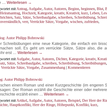
ie …
Weiterlesen
→
wortet mit
Antrag
,
Aufgabe
,
Autor
,
Autoren
,
Beginn
,
beginnen
,
Blut
,
B
Heiratsantrag
,
Hochzeit
,
Kategorie
,
kreativ
,
Kreativit
,
kurz
,
Leben
,
Les
hrichten
,
Satz
,
Sätze
,
Schreibaufgabe
,
schreiben
,
Schreibübung
,
Schre
nverständlich
,
verr
,
Verrückte Sätze
,
Vorgabe
,
wischen
,
zufrieden
,
og: Autor Philipp Bobrowski
 Schreibübungen eine neue Kategorie, die einfach ein biss
 machen soll. Es geht um verrückte Sätze, Sätze also, die 
ihr erst …
Weiterlesen
→
wortet mit
Aufgabe
,
Autor
,
Autoren
,
Dichter
,
Kategorie
,
kreativ
,
Kreati
Satz
,
Sätze
,
Schreibaufgabe
,
schreiben
,
Schreibübung
,
Schreibübungen
,
,
Verrückte Sätze
,
Vorgabe
,
Zusammenhang
|
Kommentieren
g: Autor Philipp Bobrowski
ischen einem Roman und einer Kurzgeschichte (im engeren S
sagen: Der Roman erzählt die Geschichte einer oder mehrere
zgeschichte erzählt einen …
Weiterlesen
→
wortet mit
Artikel
,
Aufgabe
,
Autor
,
Autoren
,
Beispiel
,
Der Herr der Ri
ichte
,
Hauptkonflikt
,
Herr der Ringe
,
Höhepunkt
,
Konflikt
,
kurz
,