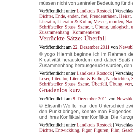
müssen nicht von zentraler Bedeutung für d
Veröffentlicht unter
Landkreis Rostock
|
Verschlag
Dichter
,
Ende
,
enden
,
frei
,
Freudentränen
,
Heirat
,
Literatur
,
Literatur & Kultur
,
Messer
,
morden
,
Nac
Schriftsteller
,
Spass
,
Szene
,
t
,
Übung
,
unlogisch
,
u
Zusammenhang
|
Kommentieren
Verrückte Sätze: Überfall
Veröffentlicht am
22. Dezember 2011
von
Newsbl
© yogo Hiermit beginne ich im Rahmen der
Kreativität herausfordern und dabei Spaß
Zusammenhang herausgerückt wurden, den 
Veröffentlicht unter
Landkreis Rostock
|
Verschlag
Leser
,
Literatur
,
Literatur & Kultur
,
Nachrichten
,
Schriftsteller
,
Spass
,
Szene
,
Überfall
,
Übung
,
verr
Gnadenlos kurz
Veröffentlicht am
8. Dezember 2011
von
Newsblo
© Elisanth Wollte man den Unterschied zw
den Punkt bringen, könnte man Folgendes 
und ihres Konflikts/ihrer Konflikte. Die Kur
Veröffentlicht unter
Landkreis Rostock
|
Verschlag
Dichter
,
Entwicklung
,
Figur
,
Figuren
,
Film
,
Gesch