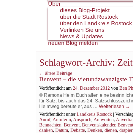
Über
dieses Blog-Projekt
über die Stadt Rostock
über den Landkreis Rostock
Verlinken Sie uns
News & Updates
neuen Blog melden
Schlagwort-Archiv:
Zei
←
ältere Beiträge
Benvent – die vierundzwanzigste T
Veröffentlicht am
24. Dezember 2012
von
Ben Ph
© Ramona Heim Euch allen eine besinnliche B
für Satz, bis auch das 24. Satzschlusszeich
Heimweg bereute er, aus …
Weiterlesen
→
Veröffentlicht unter
Landkreis Rostock
|
Verschlag
Anruf
,
Anruferin
,
Anspruch
,
Antworten
,
Anvertra
Bennachten
,
Benvent
,
Benventskalender
,
Benvent
danken
,
Datum
,
Debatte
,
Denken
,
dienen
,
drapier