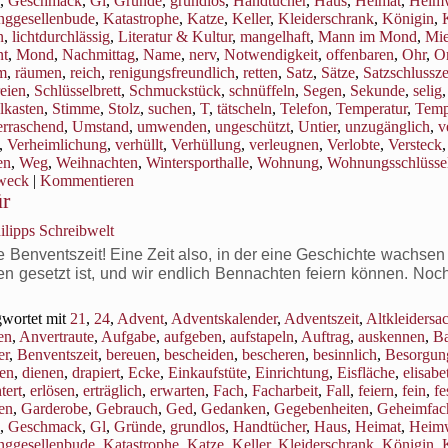
,
Geschmack
,
Gl
,
Gründe
,
grundlos
,
Handtücher
,
Haus
,
Heimat
,
Heim
nggesellenbude
,
Katastrophe
,
Katze
,
Keller
,
Kleiderschrank
,
Königin
,
n
,
lichtdurchlässig
,
Literatur & Kultur
,
mangelhaft
,
Mann im Mond
,
Mi
t
,
Mond
,
Nachmittag
,
Name
,
nerv
,
Notwendigkeit
,
offenbaren
,
Ohr
,
Or
m
,
räumen
,
reich
,
renigungsfreundlich
,
retten
,
Satz
,
Sätze
,
Satzschlussz
eien
,
Schlüsselbrett
,
Schmuckstück
,
schnüffeln
,
Segen
,
Sekunde
,
selig
lkasten
,
Stimme
,
Stolz
,
suchen
,
T
,
tätscheln
,
Telefon
,
Temperatur
,
Temp
rraschend
,
Umstand
,
umwenden
,
ungeschützt
,
Untier
,
unzugänglich
,
v
,
Verheimlichung
,
verhüllt
,
Verhüllung
,
verleugnen
,
Verlobte
,
Versteck
,
en
,
Weg
,
Weihnachten
,
Wintersporthalle
,
Wohnung
,
Wohnungsschlüsse
weck
|
Kommentieren
ür
ilipps Schreibwelt
enventszeit! Eine Zeit also, in der eine Geschichte wachsen s
en gesetzt ist, und wir endlich Bennachten feiern können. Noc
wortet mit
21
,
24
,
Advent
,
Adventskalender
,
Adventszeit
,
Altkleidersa
en
,
Anvertraute
,
Aufgabe
,
aufgeben
,
aufstapeln
,
Auftrag
,
auskennen
,
B
er
,
Benventszeit
,
bereuen
,
bescheiden
,
bescheren
,
besinnlich
,
Besorgun
en
,
dienen
,
drapiert
,
Ecke
,
Einkaufstüte
,
Einrichtung
,
Eisfläche
,
elisabe
tert
,
erlösen
,
erträglich
,
erwarten
,
Fach
,
Facharbeit
,
Fall
,
feiern
,
fein
,
fe
ren
,
Garderobe
,
Gebrauch
,
Ged
,
Gedanken
,
Gegebenheiten
,
Geheimfac
,
Geschmack
,
Gl
,
Gründe
,
grundlos
,
Handtücher
,
Haus
,
Heimat
,
Heim
nggesellenbude
,
Katastrophe
,
Katze
,
Keller
,
Kleiderschrank
,
Königin
,