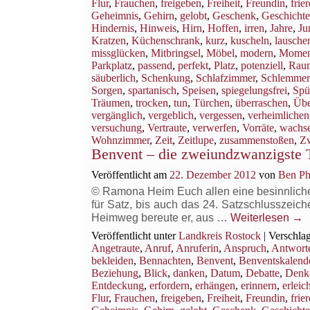
Flur
,
Frauchen
,
freigeben
,
Freiheit
,
Freundin
,
frie
Geheimnis
,
Gehirn
,
gelobt
,
Geschenk
,
Geschichte
Hindernis
,
Hinweis
,
Hirn
,
Hoffen
,
irren
,
Jahre
,
Ju
Kratzen
,
Küchenschrank
,
kurz
,
kuscheln
,
lausche
missglücken
,
Mitbringsel
,
Möbel
,
modern
,
Momen
Parkplatz
,
passend
,
perfekt
,
Platz
,
potenziell
,
Rau
säuberlich
,
Schenkung
,
Schlafzimmer
,
Schlemmer
Sorgen
,
spartanisch
,
Speisen
,
spiegelungsfrei
,
Spü
Träumen
,
trocken
,
tun
,
Türchen
,
überraschen
,
Übe
vergänglich
,
vergeblich
,
vergessen
,
verheimlichen
versuchung
,
Vertraute
,
verwerfen
,
Vorräte
,
wachs
Wohnzimmer
,
Zeit
,
Zeitlupe
,
zusammenstoßen
,
Z
Benvent – die zweiundzwanzigste 
Veröffentlicht am
22. Dezember 2012
von
Ben Ph
© Ramona Heim Euch allen eine besinnliche B
für Satz, bis auch das 24. Satzschlusszeich
Heimweg bereute er, aus …
Weiterlesen
→
Veröffentlicht unter
Landkreis Rostock
|
Verschlag
Angetraute
,
Anruf
,
Anruferin
,
Anspruch
,
Antwort
bekleiden
,
Bennachten
,
Benvent
,
Benventskalend
Beziehung
,
Blick
,
danken
,
Datum
,
Debatte
,
Denk
Entdeckung
,
erfordern
,
erhängen
,
erinnern
,
erleich
Flur
,
Frauchen
,
freigeben
,
Freiheit
,
Freundin
,
frie