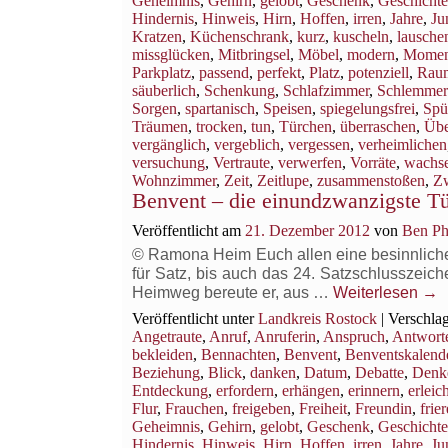
Geheimnis
,
Gehirn
,
gelobt
,
Geschenk
,
Geschichte
Hindernis
,
Hinweis
,
Hirn
,
Hoffen
,
irren
,
Jahre
,
Ju
Kratzen
,
Küchenschrank
,
kurz
,
kuscheln
,
lausche
missglücken
,
Mitbringsel
,
Möbel
,
modern
,
Momen
Parkplatz
,
passend
,
perfekt
,
Platz
,
potenziell
,
Rau
säuberlich
,
Schenkung
,
Schlafzimmer
,
Schlemmer
Sorgen
,
spartanisch
,
Speisen
,
spiegelungsfrei
,
Spü
Träumen
,
trocken
,
tun
,
Türchen
,
überraschen
,
Übe
vergänglich
,
vergeblich
,
vergessen
,
verheimlichen
versuchung
,
Vertraute
,
verwerfen
,
Vorräte
,
wachs
Wohnzimmer
,
Zeit
,
Zeitlupe
,
zusammenstoßen
,
Z
Benvent – die einundzwanzigste T
Veröffentlicht am
21. Dezember 2012
von
Ben Ph
© Ramona Heim Euch allen eine besinnliche B
für Satz, bis auch das 24. Satzschlusszeich
Heimweg bereute er, aus …
Weiterlesen
→
Veröffentlicht unter
Landkreis Rostock
|
Verschlag
Angetraute
,
Anruf
,
Anruferin
,
Anspruch
,
Antwort
bekleiden
,
Bennachten
,
Benvent
,
Benventskalend
Beziehung
,
Blick
,
danken
,
Datum
,
Debatte
,
Denk
Entdeckung
,
erfordern
,
erhängen
,
erinnern
,
erleich
Flur
,
Frauchen
,
freigeben
,
Freiheit
,
Freundin
,
frie
Geheimnis
,
Gehirn
,
gelobt
,
Geschenk
,
Geschichte
Hindernis
,
Hinweis
,
Hirn
,
Hoffen
,
irren
,
Jahre
,
Ju