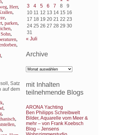
h
,
3
4
5
6
7
8
9
weg
,
Herr
,
Krallen
,
10
11
12
13
14
15
16
eze
,
17
18
19
20
21
22
23
t
,
parken
,
24
25
26
27
28
29
30
eichen
,
31
,
Sohn
,
« Juli
eraturen
,
erdorben
,
Archive
l
,
Archive
mit Inhalten
oll, Satz
h auf dem
teilnehmende Blogs
ck
,
ARONA Yachting
ad
,
Ben Philipps Schreibwelt
g
,
Bilder, Aquarelle vom Meer &
thanisch
,
mehr – von Frank Koebsch
ststellen
,
Blog – Jensens
h
,
Wohnzimmerstudio