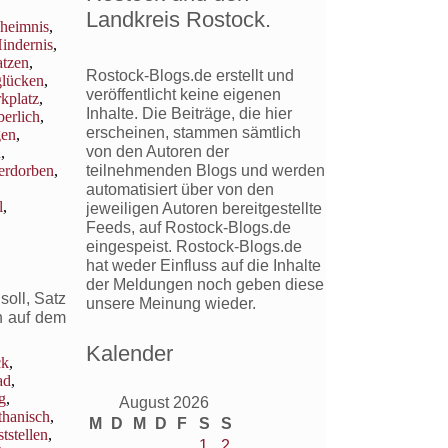
,
Landkreis Rostock.
heimnis
,
indernis
,
atzen
,
Rostock-Blogs.de erstellt und
glücken
,
veröffentlicht keine eigenen
kplatz
,
Inhalte. Die Beiträge, die hier
berlich
,
erscheinen, stammen sämtlich
gen
,
von den Autoren der
n
,
teilnehmenden Blogs und werden
erdorben
,
automatisiert über von den
l
,
jeweiligen Autoren bereitgestellte
Feeds, auf Rostock-Blogs.de
eingespeist. Rostock-Blogs.de
hat weder Einfluss auf die Inhalte
der Meldungen noch geben diese
oll, Satz
unsere Meinung wieder.
h auf dem
Kalender
ck
,
ad
,
g
,
August 2026
thanisch
,
M
D
M
D
F
S
S
ststellen
,
1
2