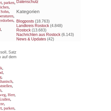
Datenschutz
t
,
parken
,
eichen
,
Kategorien
,
Sohn
,
eraturen
,
erdorben
,
Blogposts
(18.763)
Landkreis Rostock
(4.848)
l
,
Rostock
(13.683)
Nachrichten aus Rostock
(6.143)
News & Updates
(42)
oll, Satz
h auf dem
ck
,
ad
,
g
,
thanisch
,
ststellen
,
h
,
weg
,
Herr
,
Krallen
,
eze
,
t
,
parken
,