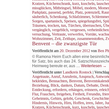
Kratzen
,
Küchenschrank
,
kurz
,
kuscheln
,
lausche
missglücken
,
Mitbringsel
,
Möbel
,
modern
,
Momen
Parkplatz
,
passend
,
perfekt
,
Platz
,
potenziell
,
Rau
säuberlich
,
Schenkung
,
Schlafzimmer
,
Schlemmer
Sorgen
,
spartanisch
,
Speisen
,
spiegelungsfrei
,
Spü
Träumen
,
trocken
,
tun
,
Türchen
,
überraschen
,
Übe
vergänglich
,
vergeblich
,
vergessen
,
verheimlichen
versuchung
,
Vertraute
,
verwerfen
,
Vorräte
,
wachs
Wohnzimmer
,
Zeit
,
Zeitlupe
,
zusammenstoßen
,
Z
Benvent – die zwanzigste Tür
Veröffentlicht am
20. Dezember 2012
von
Ben Ph
© Ramona Heim Euch allen eine besinnliche B
für Satz, bis auch das 24. Satzschlusszeich
Heimweg bereute er, aus …
Weiterlesen
→
Veröffentlicht unter
Landkreis Rostock
|
Verschlag
Angetraute
,
Anruf
,
Anruferin
,
Anspruch
,
Antwort
bekleiden
,
Bennachten
,
Benvent
,
Benventskalend
Beziehung
,
Blick
,
danken
,
Datum
,
Debatte
,
Denk
Entdeckung
,
erfordern
,
erhängen
,
erinnern
,
erleich
Flur
,
Frauchen
,
freigeben
,
Freiheit
,
Freundin
,
frie
Geheimnis
,
Gehirn
,
gelobt
,
Geschenk
,
Geschichte
Hindernis
,
Hinweis
,
Hirn
,
Hoffen
,
irren
,
Jahre
,
Ju
Kratzen
,
Küchenschrank
,
kurz
,
kuscheln
,
lausche