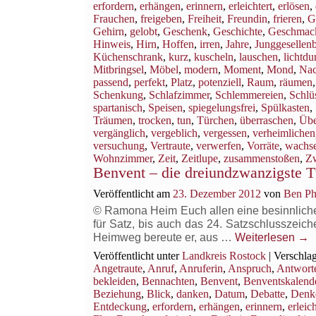
erfordern
,
erhängen
,
erinnern
,
erleichtert
,
erlösen
,
Frauchen
,
freigeben
,
Freiheit
,
Freundin
,
frieren
,
G
Gehirn
,
gelobt
,
Geschenk
,
Geschichte
,
Geschmac
Hinweis
,
Hirn
,
Hoffen
,
irren
,
Jahre
,
Junggesellen
Küchenschrank
,
kurz
,
kuscheln
,
lauschen
,
lichtdu
Mitbringsel
,
Möbel
,
modern
,
Moment
,
Mond
,
Nac
passend
,
perfekt
,
Platz
,
potenziell
,
Raum
,
räumen
Schenkung
,
Schlafzimmer
,
Schlemmereien
,
Schlüs
spartanisch
,
Speisen
,
spiegelungsfrei
,
Spülkasten
,
Träumen
,
trocken
,
tun
,
Türchen
,
überraschen
,
Übe
vergänglich
,
vergeblich
,
vergessen
,
verheimlichen
versuchung
,
Vertraute
,
verwerfen
,
Vorräte
,
wachs
Wohnzimmer
,
Zeit
,
Zeitlupe
,
zusammenstoßen
,
Z
Benvent – die dreiundzwanzigste T
Veröffentlicht am
23. Dezember 2012
von
Ben Ph
© Ramona Heim Euch allen eine besinnliche B
für Satz, bis auch das 24. Satzschlusszeich
Heimweg bereute er, aus …
Weiterlesen
→
Veröffentlicht unter
Landkreis Rostock
|
Verschlag
Angetraute
,
Anruf
,
Anruferin
,
Anspruch
,
Antwort
bekleiden
,
Bennachten
,
Benvent
,
Benventskalend
Beziehung
,
Blick
,
danken
,
Datum
,
Debatte
,
Denk
Entdeckung
,
erfordern
,
erhängen
,
erinnern
,
erleich