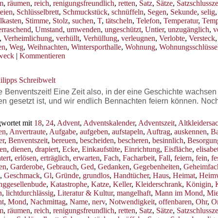
m
,
räumen
,
reich
,
renigungsfreundlich
,
retten
,
Satz
,
Sätze
,
Satzschlussz
eien
,
Schlüsselbrett
,
Schmuckstück
,
schnüffeln
,
Segen
,
Sekunde
,
selig
lkasten
,
Stimme
,
Stolz
,
suchen
,
T
,
tätscheln
,
Telefon
,
Temperatur
,
Temp
rraschend
,
Umstand
,
umwenden
,
ungeschützt
,
Untier
,
unzugänglich
,
v
,
Verheimlichung
,
verhüllt
,
Verhüllung
,
verleugnen
,
Verlobte
,
Versteck
,
en
,
Weg
,
Weihnachten
,
Wintersporthalle
,
Wohnung
,
Wohnungsschlüsse
weck
|
Kommentieren
ilipps Schreibwelt
enventszeit! Eine Zeit also, in der eine Geschichte wachsen s
en gesetzt ist, und wir endlich Bennachten feiern können. Noc
wortet mit
18
,
24
,
Advent
,
Adventskalender
,
Adventszeit
,
Altkleidersa
en
,
Anvertraute
,
Aufgabe
,
aufgeben
,
aufstapeln
,
Auftrag
,
auskennen
,
B
er
,
Benventszeit
,
bereuen
,
bescheiden
,
bescheren
,
besinnlich
,
Besorgun
en
,
dienen
,
drapiert
,
Ecke
,
Einkaufstüte
,
Einrichtung
,
Eisfläche
,
elisabe
tert
,
erlösen
,
erträglich
,
erwarten
,
Fach
,
Facharbeit
,
Fall
,
feiern
,
fein
,
fe
ren
,
Garderobe
,
Gebrauch
,
Ged
,
Gedanken
,
Gegebenheiten
,
Geheimfac
,
Geschmack
,
Gl
,
Gründe
,
grundlos
,
Handtücher
,
Haus
,
Heimat
,
Heim
nggesellenbude
,
Katastrophe
,
Katze
,
Keller
,
Kleiderschrank
,
Königin
,
n
,
lichtdurchlässig
,
Literatur & Kultur
,
mangelhaft
,
Mann im Mond
,
Mi
t
,
Mond
,
Nachmittag
,
Name
,
nerv
,
Notwendigkeit
,
offenbaren
,
Ohr
,
Or
m
,
räumen
,
reich
,
renigungsfreundlich
,
retten
,
Satz
,
Sätze
,
Satzschlussz