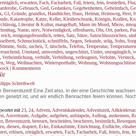
erträglich
,
erwarten
,
Fach
,
Facharbeit
,
Fall
,
feiern
,
fein
,
feststellen
,
Flur
arderobe
,
Gebrauch
,
Ged
,
Gedanken
,
Gegebenheiten
,
Geheimfach
,
Ge
k
,
Gl
,
Gründe
,
grundlos
,
Handtücher
,
Haus
,
Heimat
,
Heimweg
,
Herr
,
H
bude
,
Katastrophe
,
Katze
,
Keller
,
Kleiderschrank
,
Königin
,
Krallen
,
Kr
rchlässig
,
Literatur & Kultur
,
mangelhaft
,
Mann im Mond
,
Mieze
,
miss
hmittag
,
Name
,
nerv
,
Notwendigkeit
,
offenbaren
,
Ohr
,
Ort
,
parken
,
Par
,
reich
,
renigungsfreundlich
,
retten
,
Satz
,
Sätze
,
Satzschlusszeichen
,
säu
selbrett
,
Schmuckstück
,
schnüffeln
,
Segen
,
Sekunde
,
selig
,
Sohn
,
Sor
Stimme
,
Stolz
,
suchen
,
T
,
tätscheln
,
Telefon
,
Temperatur
,
Temperature
rraschend
,
Umstand
,
umwenden
,
ungeschützt
,
Untier
,
unzugänglich
,
v
,
Verheimlichung
,
verhüllt
,
Verhüllung
,
verleugnen
,
Verlobte
,
Versteck
,
en
,
Weg
,
Weihnachten
,
Wintersporthalle
,
Wohnung
,
Wohnungsschlüsse
weck
|
Kommentieren
ür
ilipps Schreibwelt
enventszeit! Eine Zeit also, in der eine Geschichte wachsen s
en gesetzt ist, und wir endlich Bennachten feiern können. Noc
wortet mit
23
,
24
,
Advent
,
Adventskalender
,
Adventszeit
,
Altkleidersa
en
,
Anvertraute
,
Aufgabe
,
aufgeben
,
aufstapeln
,
Auftrag
,
auskennen
,
B
er
,
Benventszeit
,
bereuen
,
bescheiden
,
bescheren
,
besinnlich
,
Besorgun
en
,
dienen
,
drapiert
,
Ecke
,
Einkaufstüte
,
Einrichtung
,
Eisfläche
,
elisabe
tert
,
erlösen
,
erträglich
,
erwarten
,
Fach
,
Facharbeit
,
Fall
,
feiern
,
fein
,
fe