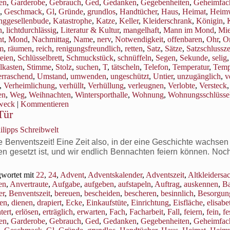
ren
,
Garderobe
,
Gebrauch
,
Ged
,
Gedanken
,
Gegebenheiten
,
Geheimfac
,
Geschmack
,
Gl
,
Gründe
,
grundlos
,
Handtücher
,
Haus
,
Heimat
,
Heim
nggesellenbude
,
Katastrophe
,
Katze
,
Keller
,
Kleiderschrank
,
Königin
,
n
,
lichtdurchlässig
,
Literatur & Kultur
,
mangelhaft
,
Mann im Mond
,
Mi
t
,
Mond
,
Nachmittag
,
Name
,
nerv
,
Notwendigkeit
,
offenbaren
,
Ohr
,
Or
m
,
räumen
,
reich
,
renigungsfreundlich
,
retten
,
Satz
,
Sätze
,
Satzschlussz
eien
,
Schlüsselbrett
,
Schmuckstück
,
schnüffeln
,
Segen
,
Sekunde
,
selig
lkasten
,
Stimme
,
Stolz
,
suchen
,
T
,
tätscheln
,
Telefon
,
Temperatur
,
Temp
rraschend
,
Umstand
,
umwenden
,
ungeschützt
,
Untier
,
unzugänglich
,
v
,
Verheimlichung
,
verhüllt
,
Verhüllung
,
verleugnen
,
Verlobte
,
Versteck
,
en
,
Weg
,
Weihnachten
,
Wintersporthalle
,
Wohnung
,
Wohnungsschlüsse
weck
|
Kommentieren
Tür
ilipps Schreibwelt
enventszeit! Eine Zeit also, in der eine Geschichte wachsen s
en gesetzt ist, und wir endlich Bennachten feiern können. Noc
wortet mit
22
,
24
,
Advent
,
Adventskalender
,
Adventszeit
,
Altkleidersa
en
,
Anvertraute
,
Aufgabe
,
aufgeben
,
aufstapeln
,
Auftrag
,
auskennen
,
B
er
,
Benventszeit
,
bereuen
,
bescheiden
,
bescheren
,
besinnlich
,
Besorgun
en
,
dienen
,
drapiert
,
Ecke
,
Einkaufstüte
,
Einrichtung
,
Eisfläche
,
elisabe
tert
,
erlösen
,
erträglich
,
erwarten
,
Fach
,
Facharbeit
,
Fall
,
feiern
,
fein
,
fe
ren
,
Garderobe
,
Gebrauch
,
Ged
,
Gedanken
,
Gegebenheiten
,
Geheimfac