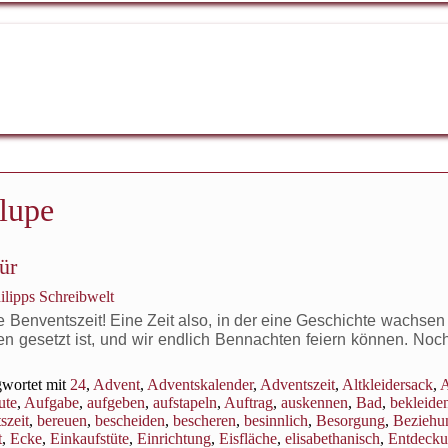
tlupe
ür
ilipps Schreibwelt
enventszeit! Eine Zeit also, in der eine Geschichte wachsen s
en gesetzt ist, und wir endlich Bennachten feiern können. Noc
wortet mit
24
,
Advent
,
Adventskalender
,
Adventszeit
,
Altkleidersack
,
A
ute
,
Aufgabe
,
aufgeben
,
aufstapeln
,
Auftrag
,
auskennen
,
Bad
,
bekleide
szeit
,
bereuen
,
bescheiden
,
bescheren
,
besinnlich
,
Besorgung
,
Beziehu
t
,
Ecke
,
Einkaufstüte
,
Einrichtung
,
Eisfläche
,
elisabethanisch
,
Entdeck