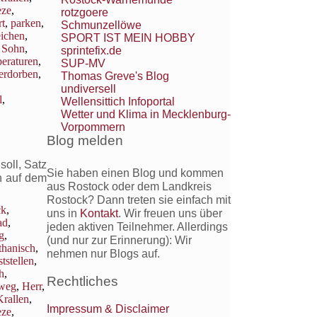
eze
,
rotzgoere
t
,
parken
,
Schmunzellöwe
eichen
,
SPORT IST MEIN HOBBY
,
Sohn
,
sprintefix.de
eraturen
,
SUP-MV
erdorben
,
Thomas Greve's Blog
undiversell
l
,
Wellensittich Infoportal
Wetter und Klima in Mecklenburg-
Vorpommern
Blog melden
oll, Satz
Sie haben einen Blog und kommen
h auf dem
aus Rostock oder dem Landkreis
Rostock? Dann treten sie einfach mit
ck
,
uns in
Kontakt
. Wir freuen uns über
ad
,
jeden aktiven Teilnehmer. Allerdings
g
,
(und nur zur Erinnerung): Wir
thanisch
,
nehmen nur Blogs auf.
ststellen
,
h
,
Rechtliches
weg
,
Herr
,
Krallen
,
Impressum & Disclaimer
eze
,