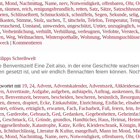
t
,
Mond
,
Nachmittag
,
Name
,
nerv
,
Notwendigkeit
,
offenbaren
,
Ohr
,
Or
m
,
räumen
,
reich
,
renigungsfreundlich
,
retten
,
Satz
,
Sätze
,
Satzschlussz
eien
,
Schlüsselbrett
,
Schmuckstück
,
schnüffeln
,
Segen
,
Sekunde
,
selig
lkasten
,
Stimme
,
Stolz
,
suchen
,
T
,
tätscheln
,
Telefon
,
Temperatur
,
Temp
rraschend
,
Umstand
,
umwenden
,
ungeschützt
,
Untier
,
unzugänglich
,
v
,
Verheimlichung
,
verhüllt
,
Verhüllung
,
verleugnen
,
Verlobte
,
Versteck
,
en
,
Weg
,
Weihnachten
,
Wintersporthalle
,
Wohnung
,
Wohnungsschlüsse
weck
|
Kommentieren
ilipps Schreibwelt
enventszeit! Eine Zeit also, in der eine Geschichte wachsen s
en gesetzt ist, und wir endlich Bennachten feiern können. Noc
wortet mit
19
,
24
,
Advent
,
Adventskalender
,
Adventszeit
,
Altkleidersa
en
,
Anvertraute
,
Aufgabe
,
aufgeben
,
aufstapeln
,
Auftrag
,
auskennen
,
B
er
,
Benventszeit
,
bereuen
,
bescheiden
,
bescheren
,
besinnlich
,
Besorgun
en
,
dienen
,
drapiert
,
Ecke
,
Einkaufstüte
,
Einrichtung
,
Eisfläche
,
elisabe
tert
,
erlösen
,
erträglich
,
erwarten
,
Fach
,
Facharbeit
,
Fall
,
feiern
,
fein
,
fe
ren
,
Garderobe
,
Gebrauch
,
Ged
,
Gedanken
,
Gegebenheiten
,
Geheimfac
,
Geschmack
,
Gl
,
Gründe
,
grundlos
,
Handtücher
,
Haus
,
Heimat
,
Heim
nggesellenbude
,
Katastrophe
,
Katze
,
Keller
,
Kleiderschrank
,
Königin
,
n
,
lichtdurchlässig
,
Literatur & Kultur
,
mangelhaft
,
Mann im Mond
,
Mi
t
,
Mond
,
Nachmittag
,
Name
,
nerv
,
Notwendigkeit
,
offenbaren
,
Ohr
,
Or