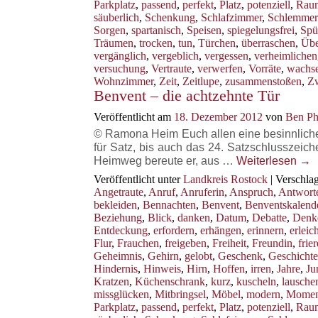
Parkplatz
,
passend
,
perfekt
,
Platz
,
potenziell
,
Rau
säuberlich
,
Schenkung
,
Schlafzimmer
,
Schlemmer
Sorgen
,
spartanisch
,
Speisen
,
spiegelungsfrei
,
Spü
Träumen
,
trocken
,
tun
,
Türchen
,
überraschen
,
Übe
vergänglich
,
vergeblich
,
vergessen
,
verheimlichen
versuchung
,
Vertraute
,
verwerfen
,
Vorräte
,
wachs
Wohnzimmer
,
Zeit
,
Zeitlupe
,
zusammenstoßen
,
Z
Benvent – die achtzehnte Tür
Veröffentlicht am
18. Dezember 2012
von
Ben Ph
© Ramona Heim Euch allen eine besinnliche B
für Satz, bis auch das 24. Satzschlusszeich
Heimweg bereute er, aus …
Weiterlesen
→
Veröffentlicht unter
Landkreis Rostock
|
Verschlag
Angetraute
,
Anruf
,
Anruferin
,
Anspruch
,
Antwort
bekleiden
,
Bennachten
,
Benvent
,
Benventskalend
Beziehung
,
Blick
,
danken
,
Datum
,
Debatte
,
Denk
Entdeckung
,
erfordern
,
erhängen
,
erinnern
,
erleich
Flur
,
Frauchen
,
freigeben
,
Freiheit
,
Freundin
,
frie
Geheimnis
,
Gehirn
,
gelobt
,
Geschenk
,
Geschichte
Hindernis
,
Hinweis
,
Hirn
,
Hoffen
,
irren
,
Jahre
,
Ju
Kratzen
,
Küchenschrank
,
kurz
,
kuscheln
,
lausche
missglücken
,
Mitbringsel
,
Möbel
,
modern
,
Momen
Parkplatz
,
passend
,
perfekt
,
Platz
,
potenziell
,
Rau