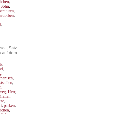
eichen
,
,
Sohn
,
eraturen
,
erdorben
,
l
,
oll, Satz
h auf dem
ck
,
ad
,
g
,
thanisch
,
ststellen
,
h
,
weg
,
Herr
,
Krallen
,
eze
,
t
,
parken
,
eichen
,