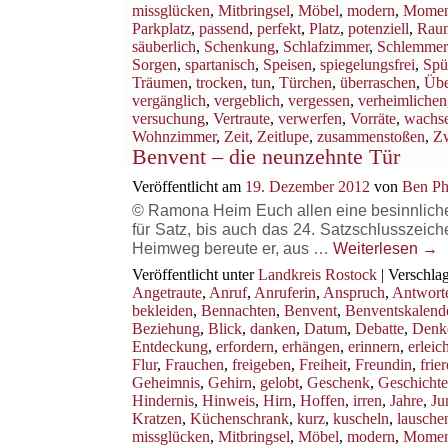
missglücken
,
Mitbringsel
,
Möbel
,
modern
,
Momen
Parkplatz
,
passend
,
perfekt
,
Platz
,
potenziell
,
Rau
säuberlich
,
Schenkung
,
Schlafzimmer
,
Schlemmer
Sorgen
,
spartanisch
,
Speisen
,
spiegelungsfrei
,
Spü
Träumen
,
trocken
,
tun
,
Türchen
,
überraschen
,
Übe
vergänglich
,
vergeblich
,
vergessen
,
verheimlichen
versuchung
,
Vertraute
,
verwerfen
,
Vorräte
,
wachs
Wohnzimmer
,
Zeit
,
Zeitlupe
,
zusammenstoßen
,
Z
Benvent – die neunzehnte Tür
Veröffentlicht am
19. Dezember 2012
von
Ben Ph
© Ramona Heim Euch allen eine besinnliche B
für Satz, bis auch das 24. Satzschlusszeich
Heimweg bereute er, aus …
Weiterlesen
→
Veröffentlicht unter
Landkreis Rostock
|
Verschlag
Angetraute
,
Anruf
,
Anruferin
,
Anspruch
,
Antwort
bekleiden
,
Bennachten
,
Benvent
,
Benventskalend
Beziehung
,
Blick
,
danken
,
Datum
,
Debatte
,
Denk
Entdeckung
,
erfordern
,
erhängen
,
erinnern
,
erleich
Flur
,
Frauchen
,
freigeben
,
Freiheit
,
Freundin
,
frie
Geheimnis
,
Gehirn
,
gelobt
,
Geschenk
,
Geschichte
Hindernis
,
Hinweis
,
Hirn
,
Hoffen
,
irren
,
Jahre
,
Ju
Kratzen
,
Küchenschrank
,
kurz
,
kuscheln
,
lausche
missglücken
,
Mitbringsel
,
Möbel
,
modern
,
Momen