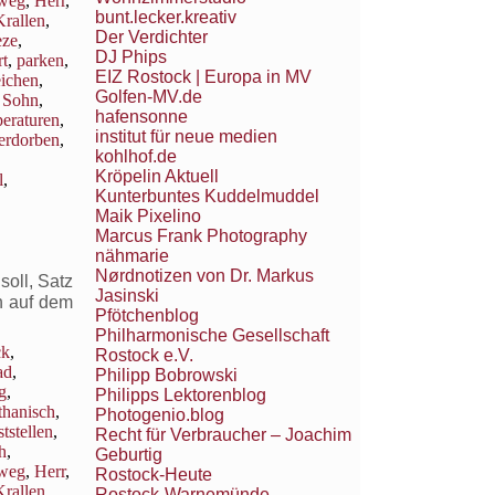
weg
,
Herr
,
bunt.lecker.kreativ
Krallen
,
Der Verdichter
eze
,
DJ Phips
t
,
parken
,
EIZ Rostock | Europa in MV
eichen
,
Golfen-MV.de
,
Sohn
,
hafensonne
eraturen
,
institut für neue medien
erdorben
,
kohlhof.de
Kröpelin Aktuell
l
,
Kunterbuntes Kuddelmuddel
Maik Pixelino
Marcus Frank Photography
nähmarie
Nørdnotizen von Dr. Markus
oll, Satz
Jasinski
h auf dem
Pfötchenblog
Philharmonische Gesellschaft
ck
,
Rostock e.V.
ad
,
Philipp Bobrowski
g
,
Philipps Lektorenblog
thanisch
,
Photogenio.blog
ststellen
,
Recht für Verbraucher – Joachim
h
,
Geburtig
weg
,
Herr
,
Rostock-Heute
Krallen
,
Rostock-Warnemünde