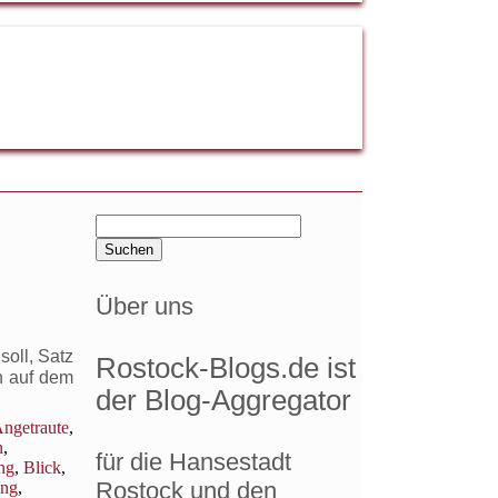
Suchen
nach:
Über uns
oll, Satz
Rostock-Blogs.de ist
h auf dem
der Blog-Aggregator
ngetraute
,
n
,
für die Hansestadt
ng
,
Blick
,
Rostock und den
ung
,