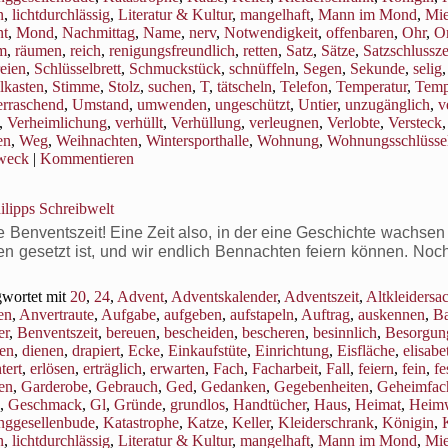
n
,
lichtdurchlässig
,
Literatur & Kultur
,
mangelhaft
,
Mann im Mond
,
Mi
t
,
Mond
,
Nachmittag
,
Name
,
nerv
,
Notwendigkeit
,
offenbaren
,
Ohr
,
Or
m
,
räumen
,
reich
,
renigungsfreundlich
,
retten
,
Satz
,
Sätze
,
Satzschlussz
eien
,
Schlüsselbrett
,
Schmuckstück
,
schnüffeln
,
Segen
,
Sekunde
,
selig
lkasten
,
Stimme
,
Stolz
,
suchen
,
T
,
tätscheln
,
Telefon
,
Temperatur
,
Temp
rraschend
,
Umstand
,
umwenden
,
ungeschützt
,
Untier
,
unzugänglich
,
v
,
Verheimlichung
,
verhüllt
,
Verhüllung
,
verleugnen
,
Verlobte
,
Versteck
,
en
,
Weg
,
Weihnachten
,
Wintersporthalle
,
Wohnung
,
Wohnungsschlüsse
weck
|
Kommentieren
ilipps Schreibwelt
enventszeit! Eine Zeit also, in der eine Geschichte wachsen s
en gesetzt ist, und wir endlich Bennachten feiern können. Noc
wortet mit
20
,
24
,
Advent
,
Adventskalender
,
Adventszeit
,
Altkleidersa
en
,
Anvertraute
,
Aufgabe
,
aufgeben
,
aufstapeln
,
Auftrag
,
auskennen
,
B
er
,
Benventszeit
,
bereuen
,
bescheiden
,
bescheren
,
besinnlich
,
Besorgun
en
,
dienen
,
drapiert
,
Ecke
,
Einkaufstüte
,
Einrichtung
,
Eisfläche
,
elisabe
tert
,
erlösen
,
erträglich
,
erwarten
,
Fach
,
Facharbeit
,
Fall
,
feiern
,
fein
,
fe
ren
,
Garderobe
,
Gebrauch
,
Ged
,
Gedanken
,
Gegebenheiten
,
Geheimfac
,
Geschmack
,
Gl
,
Gründe
,
grundlos
,
Handtücher
,
Haus
,
Heimat
,
Heim
nggesellenbude
,
Katastrophe
,
Katze
,
Keller
,
Kleiderschrank
,
Königin
,
n
,
lichtdurchlässig
,
Literatur & Kultur
,
mangelhaft
,
Mann im Mond
,
Mi