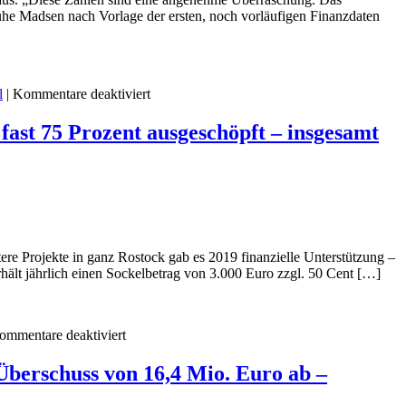
nie.
Ruhe Madsen nach Vorlage der ersten, noch vorläufigen Finanzdaten
für
l
|
Kommentare deaktiviert
Rostocks
Finanzbilanz
fast 75 Prozent ausgeschöpft – insgesamt
2020
ist
positiv
–
Corona-
Ausgleichszahlungen
ermöglichten
einen
tere Projekte in ganz Rostock gab es 2019 finanzielle Unterstützung –
Jahresüberschuss
rhält jährlich einen Sockelbetrag von 3.000 Euro zzgl. 50 Cent […]
von
8,9
Mio.
für
ommentare deaktiviert
Euro
Die
–
neu
Überschuss von 16,4 Mio. Euro ab –
Innenministerium
eingeführten
genehmigt
Finanzbudgets
Haushaltsplan