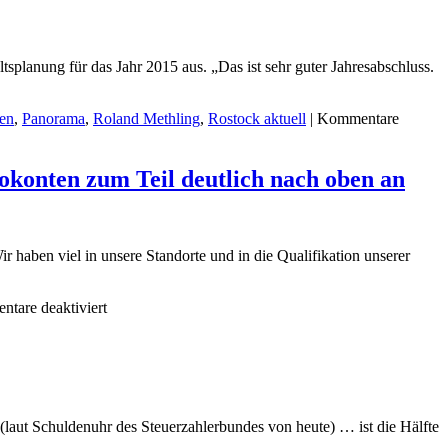
Warnemünde
Ostseespar
am
am
höchsten
Warnemün
–
Kirchenpla
planung für das Jahr 2015 aus. „Das ist sehr guter Jahresabschluss.
aufgeschlüsselt
nach
Sortimenten
en
,
Panorama
,
Roland Methling
,
Rostock aktuell
|
Kommentare
und
Postleitzahlbereichen
zeigt
rokonten zum Teil deutlich nach oben an
eine
neue
Broschüre,
wofür
Wir haben viel in unsere Standorte und in die Qualifikation unserer
die
Rostocker
ihr
für
tare deaktiviert
Geld
Zum
ausgeben
1.
Dezember
2015
passt
die
aut Schuldenuhr des Steuerzahlerbundes von heute) … ist die Hälfte
Ostseesparkasse