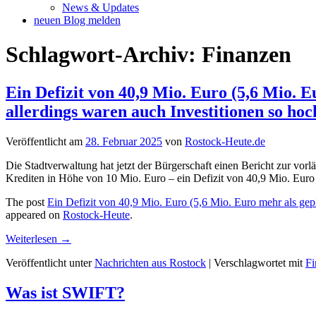
News & Updates
neuen Blog melden
Schlagwort-Archiv:
Finanzen
Ein Defizit von 40,9 Mio. Euro (5,6 Mio. E
allerdings waren auch Investitionen so hoc
Veröffentlicht am
28. Februar 2025
von
Rostock-Heute.de
Die Stadtverwaltung hat jetzt der Bürgerschaft einen Bericht zur vor
Krediten in Höhe von 10 Mio. Euro – ein Defizit von 40,9 Mio. Eur
The post
Ein Defizit von 40,9 Mio. Euro (5,6 Mio. Euro mehr als gep
appeared on
Rostock-Heute
.
Weiterlesen
→
Veröffentlicht unter
Nachrichten aus Rostock
|
Verschlagwortet mit
Fi
Was ist SWIFT?