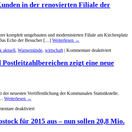
Entwurf
Euro
nden in der renovierten Filiale der
des
ab
Doppelhaushaltes
–
der
Radverkehr,
Hanse-
Mobilität,
und
Klimaschutz
Universitätsstadt
und
hrer komplett umgebauten und modernisierten Filiale am Kirchenplatz
Rostock
Digitalisierung
„Das Echo der Besucher […]
Weiterlesen
→
für
sollen
für
2018/2019
 aktuell
,
Warnemünde
,
wirtschaft
|
Kommentare deaktiviert
profitieren
Sieben
steht
Beratungsr
–
Postleitzahlbereichen zeigt eine neue
vier
Mittwoch
Geldautom
stellt
und
ihn
ein
der
Münzrollen
Finanzsenator
erwarten
interessierten
 der neuesten Veröffentlichung der Kommunalen Statistikstelle.
die
Einwohnern
r …
Weiterlesen
→
Kunden
im
für
in
Rathaus
ntare deaktiviert
Die
der
vor
Kaufkraft
renovierten
ostock für 2015 aus – nun sollen 20,8 Mio.
ist
Filiale
in
der