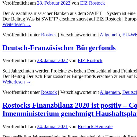
Veröffentlicht am
28. Februar 2022
von
EIZ Rostock
Der Ausschluss russischer Banken aus dem SWIFT – System ist eine 
Der Beitrag Was ist SWIFT? erschien zuerst auf EIZ Rostock | Europ
Weiterlesen
→
Veröffentlicht unter
Rostock
|
Verschlagwortet mit
Allgemein
,
EU-Wis
Deutsch-Französischer Bürgerfonds
Veröffentlicht am
28. Januar 2022
von
EIZ Rostock
Seit Jahrzehnten werden Projekte zwischen Deutschland und Frankreic
Der Beitrag Deutsch-Französischer Bürgerfonds erschien zuerst auf 
Weiterlesen
→
Veröffentlicht unter
Rostock
|
Verschlagwortet mit
Allgemein
,
Deutsc
Rostocks Finanzbilanz 2020 ist positiv – 
Innenministerium genehmigt Haushaltspla
Veröffentlicht am
24. Januar 2021
von
Rostock-Heute.de
Das vorläufige Jahresergebnis im Finanzhaushalt der Hansestadt Ros