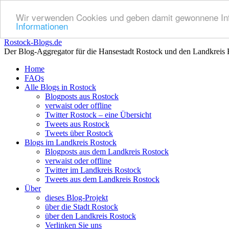
Wir verwenden Cookies und geben damit gewonnene Info
Informationen
Rostock-Blogs.de
Der Blog-Aggregator für die Hansestadt Rostock und den Landkreis 
Zum
Home
Inhalt
FAQs
springen
Alle Blogs in Rostock
Blogposts aus Rostock
verwaist oder offline
Twitter Rostock – eine Übersicht
Tweets aus Rostock
Tweets über Rostock
Blogs im Landkreis Rostock
Blogposts aus dem Landkreis Rostock
verwaist oder offline
Twitter im Landkreis Rostock
Tweets aus dem Landkreis Rostock
Über
dieses Blog-Projekt
über die Stadt Rostock
über den Landkreis Rostock
Verlinken Sie uns