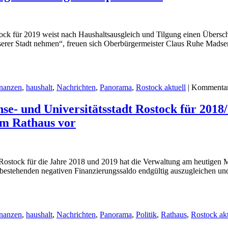
ock für 2019 weist nach Haushaltsausgleich und Tilgung einen Übersch
nserer Stadt nehmen“, freuen sich Oberbürgermeister Claus Ruhe Mads
nanzen
,
haushalt
,
Nachrichten
,
Panorama
,
Rostock aktuell
|
Kommentare
e- und Universitätsstadt Rostock für 2018/2
im Rathaus vor
Rostock für die Jahre 2018 und 2019 hat die Verwaltung am heutigen M
1 bestehenden negativen Finanzierungssaldo endgültig auszugleichen und
nanzen
,
haushalt
,
Nachrichten
,
Panorama
,
Politik
,
Rathaus
,
Rostock akt