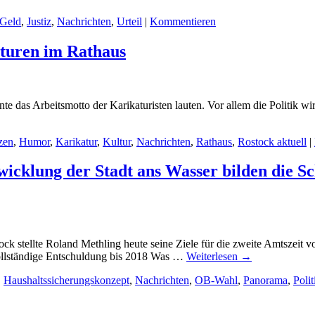
Geld
,
Justiz
,
Nachrichten
,
Urteil
|
Kommentieren
turen im Rathaus
nte das Arbeitsmotto der Karikaturisten lauten. Vor allem die Politik 
zen
,
Humor
,
Karikatur
,
Kultur
,
Nachrichten
,
Rathaus
,
Rostock aktuell
|
wicklung der Stadt ans Wasser bilden die 
k stellte Roland Methling heute seine Ziele für die zweite Amtszeit 
ollständige Entschuldung bis 2018 Was …
Weiterlesen
→
,
Haushaltssicherungskonzept
,
Nachrichten
,
OB-Wahl
,
Panorama
,
Polit