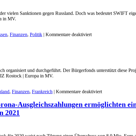
der vielen Sanktionen gegen Russland. Doch was bedeutet SWIFT eige
a in MV.
für
sen
,
Finanzen
,
Politik
|
Kommentare deaktiviert
Was
ist
SWIFT?
h organisiert und durchgeführt. Der Bürgerfonds unterstützt diese Pro
EIZ Rostock | Europa in MV.
für
hland
,
Finanzen
,
Frankreich
|
Kommentare deaktiviert
Deutsch-
Französischer
Corona-Ausgleichszahlungen ermöglichten ei
Bürgerfonds
n 2021
tock für 2020 weist nach Tilgung einen Überschuss von 8,9 Mio. Euro