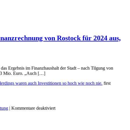
Finanzrechnung von Rostock für 2024 aus,
t das Ergebnis im Finanzhaushalt der Stadt – nach Tilgung von
5,3 Mio. Euro. „Auch […]
lerdings waren auch Investitionen so hoch wie noch nie.
first
für
ltung
|
Kommentare deaktiviert
Ein
Defizit
von
40,9