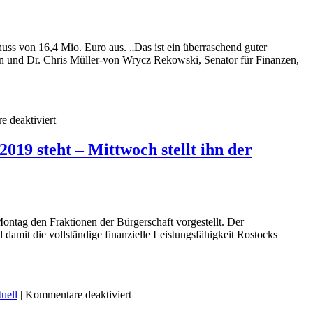
der
2021
Ortsbeiräte
wurden
bereits
uss von 16,4 Mio. Euro aus. „Das ist ein überraschend guter
im
en und Dr. Chris Müller-von Wrycz Rekowski, Senator für Finanzen,
ersten
Jahr
zu
fast
für
 deaktiviert
75
Nach
Prozent
den
ausgeschöpft
019 steht – Mittwoch stellt ihn der
vorläufigen
–
Finanzdaten
insgesamt
schließt
wurden
Rostock
81
das
Projekte
Haushaltsjahr
in
ontag den Fraktionen der Bürgerschaft vorgestellt. Der
2019
Rostock
 damit die vollständige finanzielle Leistungsfähigkeit Rostocks
mit
mit
einen
118.442
Überschuss
Euro
von
unterstützt
für
uell
|
Kommentare deaktiviert
16,4
Der
Mio.