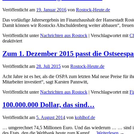
Veröffentlicht am
19. Januar 2016
von
Rostock-Heute.de
Das vorläufige Jahresergebnis im Finanzhaushalt der Hansestadt Rost
Damit können wir Rostocks Altschuldenberg weiter abbauen“, freue
Veröffentlicht unter
Nachrichten aus Rostock
|
Verschlagwortet mit
Ch
für
deaktiviert
13,8
Mio.
Zum 1. Dezember 2015 passt die Ostseespar
Euro
besser
Veröffentlicht am
28. Juli 2015
von
Rostock-Heute.de
als
geplant
Acht Jahre ist es her, als die OSPA zum letzten Mal neue Preise für ihr
fällt
Mitarbeiter investiert“, sagt Karsten Pannwitt,
das
vorläufige
Veröffentlicht unter
Nachrichten aus Rostock
|
Verschlagwortet mit
Fi
Jahresergebnis
der
100.000.000 Dollar, das sind…
Hansestadt
Rostock
für
Veröffentlicht am
5. August 2014
von
kohlhof.de
2015
aus
… umgerechnet 74,5 Millionen Euro. Und das wiederum … … sind in e
–
des Etats, den die Weltbank heute zum Kampf …
Weiterlesen
→