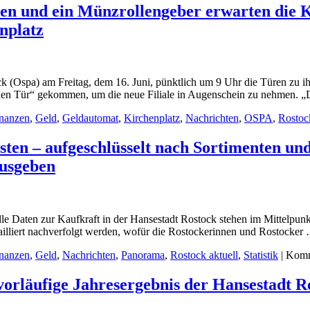
n und ein Münzrollengeber erwarten die Ku
nplatz
k (Ospa) am Freitag, dem 16. Juni, pünktlich um 9 Uhr die Türen zu i
nen Tür“ gekommen, um die neue Filiale in Augenschein zu nehmen. 
nanzen
,
Geld
,
Geldautomat
,
Kirchenplatz
,
Nachrichten
,
OSPA
,
Rostock
en – aufgeschlüsselt nach Sortimenten und 
ausgeben
e Daten zur Kaufkraft in der Hansestadt Rostock stehen im Mittelpunkt
tailliert nachverfolgt werden, wofür die Rostockerinnen und Rostocke
nanzen
,
Geld
,
Nachrichten
,
Panorama
,
Rostock aktuell
,
Statistik
|
Komme
s vorläufige Jahresergebnis der Hansestadt R