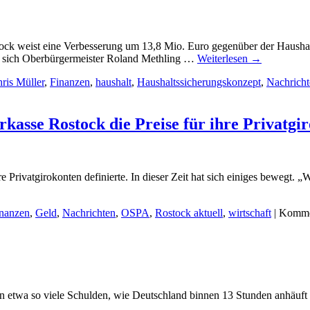
ock weist eine Verbesserung um 13,8 Mio. Euro gegenüber der Haushalts
n sich Oberbürgermeister Roland Methling …
Weiterlesen
→
ris Müller
,
Finanzen
,
haushalt
,
Haushaltssicherungskonzept
,
Nachricht
kasse Rostock die Preise für ihre Privatgi
e Privatgirokonten definierte. In dieser Zeit hat sich einiges bewegt. „
nanzen
,
Geld
,
Nachrichten
,
OSPA
,
Rostock aktuell
,
wirtschaft
|
Kommen
twa so viele Schulden, wie Deutschland binnen 13 Stunden anhäuft (l