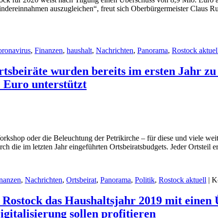
n Mindereinnahmen auszugleichen“, freut sich Oberbürgermeister Claus 
ronavirus
,
Finanzen
,
haushalt
,
Nachrichten
,
Panorama
,
Rostock aktuel
tsbeiräte wurden bereits im ersten Jahr zu 
 Euro unterstützt
orkshop oder die Beleuchtung der Petrikirche – für diese und viele wei
h die im letzten Jahr eingeführten Ortsbeiratsbudgets. Jeder Ortsteil e
nanzen
,
Nachrichten
,
Ortsbeirat
,
Panorama
,
Politik
,
Rostock aktuell
|
K
 Rostock das Haushaltsjahr 2019 mit einen 
italisierung sollen profitieren