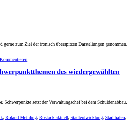
Rostock
die
Preise
für
ihre
Privatgirokonten
zum
Teil
deutlich
wird gerne zum Ziel der ironisch überspitzen Darstellungen genommen.
nach
oben
an
Kommentieren
Schwerpunktthemen des wiedergewählten
vor. Schwerpunkte setzt der Verwaltungschef bei dem Schuldenabbau,
ik
,
Roland Methling
,
Rostock aktuell
,
Stadtentwicklung
,
Stadthafen
,