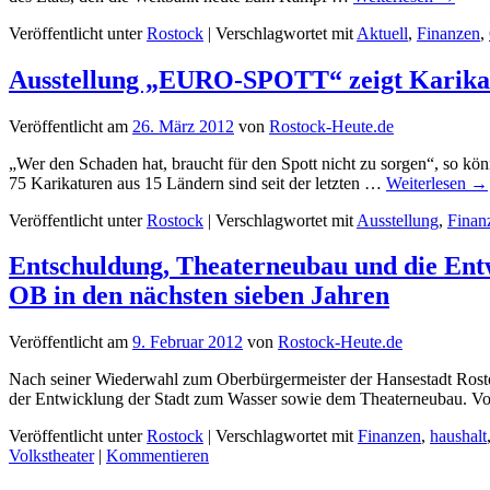
nun
sollen
Veröffentlicht unter
Rostock
|
Verschlagwortet mit
Aktuell
,
Finanzen
,
20,8
Mio.
Ausstellung „EURO-SPOTT“ zeigt Karika
Euro
Schulden
Veröffentlicht am
26. März 2012
von
Rostock-Heute.de
abgebaut
werden
„Wer den Schaden hat, braucht für den Spott nicht zu sorgen“, so kön
75 Karikaturen aus 15 Ländern sind seit der letzten …
Weiterlesen
→
Veröffentlicht unter
Rostock
|
Verschlagwortet mit
Ausstellung
,
Finan
Entschuldung, Theaterneubau und die Ent
OB in den nächsten sieben Jahren
Veröffentlicht am
9. Februar 2012
von
Rostock-Heute.de
Nach seiner Wiederwahl zum Oberbürgermeister der Hansestadt Rostoc
der Entwicklung der Stadt zum Wasser sowie dem Theaterneubau. V
Veröffentlicht unter
Rostock
|
Verschlagwortet mit
Finanzen
,
haushalt
Volkstheater
|
Kommentieren