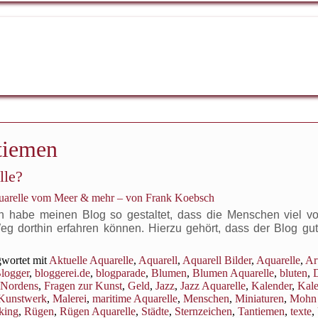
tiemen
lle?
quarelle vom Meer & mehr – von Frank Koebsch
ch habe meinen Blog so gestaltet, dass die Menschen viel v
eg dorthin erfahren können. Hierzu gehört, dass der Blog gut
wortet mit
Aktuelle Aquarelle
,
Aquarell
,
Aquarell Bilder
,
Aquarelle
,
Ar
logger
,
bloggerei.de
,
blogparade
,
Blumen
,
Blumen Aquarelle
,
bluten
,
D
 Nordens
,
Fragen zur Kunst
,
Geld
,
Jazz
,
Jazz Aquarelle
,
Kalender
,
Kale
Kunstwerk
,
Malerei
,
maritime Aquarelle
,
Menschen
,
Miniaturen
,
Mohn
king
,
Rügen
,
Rügen Aquarelle
,
Städte
,
Sternzeichen
,
Tantiemen
,
texte
,