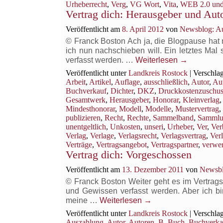
Urheberrecht
,
Verg
,
VG Wort
,
Vita
,
WEB 2.0 und
Vertrag dich: Herausgeber und Aut
Veröffentlicht am
8. April 2012
von
Newsblog: Au
© Franck Boston Ach ja, die Blogpause hat 
ich nun nachschieben will. Ein letztes Mal
verfasst werden. …
Weiterlesen
→
Veröffentlicht unter
Landkreis Rostock
|
Verschlag
Arbeit
,
Artikel
,
Auflage
,
ausschließlich
,
Autor
,
Au
Buchverkauf
,
Dichter
,
DKZ
,
Druckkostenzuschus
Gesamtwerk
,
Herausgeber
,
Honorar
,
Kleinverlag
Mindesthonorar
,
Modell
,
Modelle
,
Mustervertrag
,
publizieren
,
Recht
,
Rechte
,
Sammelband
,
Sammlu
unentgeltlich
,
Unkosten
,
unseri
,
Urheber
,
Ver
,
Ver
Verlag
,
Verlage
,
Verlagsrecht
,
Verlagsvertrag
,
Ver
Verträge
,
Vertragsangebot
,
Vertragspartner
,
verwer
Vertrag dich: Vorgeschossen
Veröffentlicht am
13. Dezember 2011
von
Newsbl
© Franck Boston Weiter geht es im Vertrags
und Gewissen verfasst werden. Aber ich bin 
meine …
Weiterlesen
→
Veröffentlicht unter
Landkreis Rostock
|
Verschlag
Auszahlung
,
Autor
,
Autoren
,
B
,
Buch
,
Buchverka