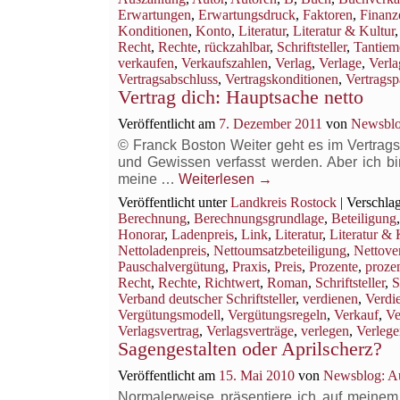
Erwartungen
,
Erwartungsdruck
,
Faktoren
,
Finanz
Konditionen
,
Konto
,
Literatur
,
Literatur & Kultur
Recht
,
Rechte
,
rückzahlbar
,
Schriftsteller
,
Tantiem
verkaufen
,
Verkaufszahlen
,
Verlag
,
Verlage
,
Verla
Vertragsabschluss
,
Vertragskonditionen
,
Vertragsp
Vertrag dich: Hauptsache netto
Veröffentlicht am
7. Dezember 2011
von
Newsblo
© Franck Boston Weiter geht es im Vertrags
und Gewissen verfasst werden. Aber ich bin 
meine …
Weiterlesen
→
Veröffentlicht unter
Landkreis Rostock
|
Verschlag
Berechnung
,
Berechnungsgrundlage
,
Beteiligung
Honorar
,
Ladenpreis
,
Link
,
Literatur
,
Literatur & 
Nettoladenpreis
,
Nettoumsatzbeteiligung
,
Nettove
Pauschalvergütung
,
Praxis
,
Preis
,
Prozente
,
proze
Recht
,
Rechte
,
Richtwert
,
Roman
,
Schriftsteller
,
S
Verband deutscher Schriftsteller
,
verdienen
,
Verdi
Vergütungsmodell
,
Vergütungsregeln
,
Verkauf
,
Ve
Verlagsvertrag
,
Verlagsverträge
,
verlegen
,
Verlege
Sagengestalten oder Aprilscherz?
Veröffentlicht am
15. Mai 2010
von
Newsblog: Au
Normalerweise präsentiere ich auf meinem