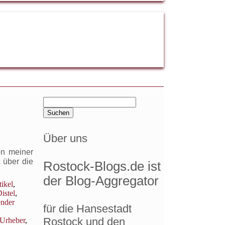
Suchen
nach:
Über uns
on meiner
 über die
Rostock-Blogs.de ist
der Blog-Aggregator
tikel
,
istel
,
nder
für die Hansestadt
Rostock und den
Urheber
,