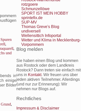
rotzgoere
Schmunzellöwe
SPORT IST MEIN HOBBY
orpommern
sprintefix.de
Ausflügen
SUP-MV
Thomas Greve's Blog
undiversell
Wellensittich Infoportal
 Spuren
Wetter und Klima in Mecklenburg-
ell
,
Vorpommern
raquarell
,
Blog melden
chs und
Sie haben einen Blog und kommen
aus Rostock oder dem Landkreis
Rostock? Dann treten sie einfach mit
uns in
Kontakt
. Wir freuen uns über
Abends in
jeden aktiven Teilnehmer. Allerdings
ch einige
(und nur zur Erinnerung): Wir
er Bilder
nehmen nur Blogs auf.
Rechtliches
 Grund
,
Impressum & Disclaimer