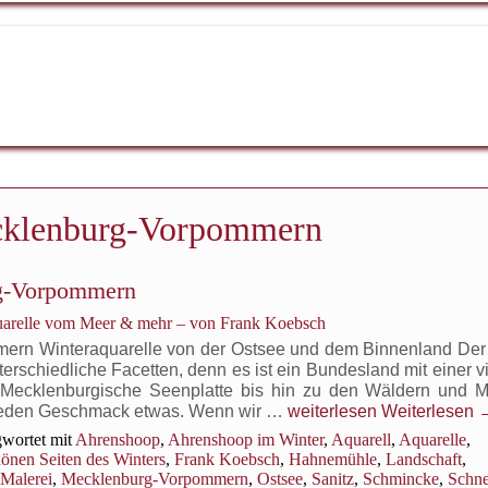
klenburg-Vorpommern
rg-Vorpommern
uarelle vom Meer & mehr – von Frank Koebsch
ern Winteraquarelle von der Ostsee und dem Binnenland Der 
schiedliche Facetten, denn es ist ein Bundesland mit einer vi
e Mecklenburgische Seenplatte bis hin zu den Wäldern und 
Winterlandschaften
r jeden Geschmack etwas. Wenn wir …
weiterlesen
Weiterlesen
in
wortet mit
Ahrenshoop
,
Ahrenshoop im Winter
,
Aquarell
,
Aquarelle
,
Mecklenburg-
önen Seiten des Winters
,
Frank Koebsch
,
Hahnemühle
,
Landschaft
,
Vorpommern
Malerei
,
Mecklenburg-Vorpommern
,
Ostsee
,
Sanitz
,
Schmincke
,
Schn