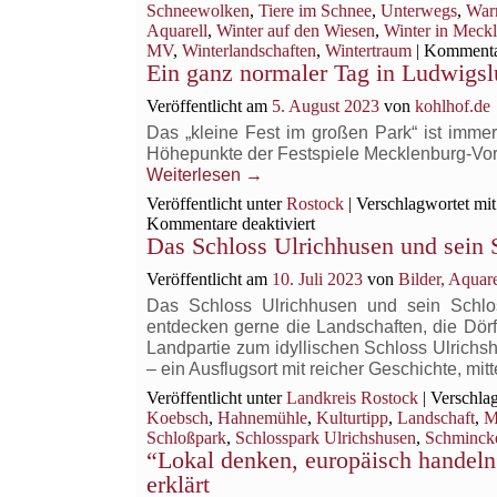
Schneewolken
,
Tiere im Schnee
,
Unterwegs
,
War
Aquarell
,
Winter auf den Wiesen
,
Winter in Meck
MV
,
Winterlandschaften
,
Wintertraum
|
Kommentar
Ein ganz normaler Tag in Ludwigsl
Veröffentlicht am
5. August 2023
von
kohlhof.de
Das „kleine Fest im großen Park“ ist immer 
Höhepunkte der Festspiele Mecklenburg-V
Weiterlesen
→
Veröffentlicht unter
Rostock
|
Verschlagwortet mit
für
Kommentare deaktiviert
Das Schloss Ulrichhusen und sein 
Ein
ganz
Veröffentlicht am
10. Juli 2023
von
Bilder, Aqua
normaler
Tag
Das Schloss Ulrichhusen und sein Schl
in
entdecken gerne die Landschaften, die Dör
Ludwigslust
Landpartie zum idyllischen Schloss Ulri
– ein Ausflugsort mit reicher Geschichte, m
Veröffentlicht unter
Landkreis Rostock
|
Verschlag
Koebsch
,
Hahnemühle
,
Kulturtipp
,
Landschaft
,
M
Schloßpark
,
Schlosspark Ulrichshusen
,
Schminck
“Lokal denken, europäisch handel
erklärt