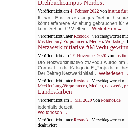
Drehbuchcampus Nordost
Mohntag
Veröffentlicht am
4. Februar 2022
von
institut fü
Ihr wollt Euer erstes langes Drehbuch schrei
könnt erfahrene Anleitung gebrauchen für e
kein Drehbuch? Vielleic…
Weiterlesen
→
Veröffentlicht unter
Rostock
|
Verschlagwortet mit
Mecklenburg-Vorpommern
,
Medien
,
Workshop
|
Netzwerkinitiative #MVedu gewinn
Veröffentlicht am
17. November 2020
von
institu
Die Netzwerkinitiative #MVedu wurde am 
Connect“ in der Kategorie E „Projekte mit be
Der Beitrag Netzwerkinitiati…
Weiterlesen
Veröffentlicht unter
Rostock
|
Verschlagwortet mit
Mecklenburg-Vorpommern
,
Medien
,
netzwerk
,
pr
Landesfarben
Veröffentlicht am
1. Mai 2020
von
kohlhof.de
jedenfalls derzeit.
Weiterlesen
→
Veröffentlicht unter
Rostock
|
Verschlagwortet mit
für
deaktiviert