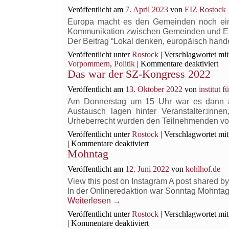
Veröffentlicht am
7. April 2023
von
EIZ Rostock
Europa macht es den Gemeinden noch einf
Kommunikation zwischen Gemeinden und E
Der Beitrag “Lokal denken, europäisch han
Veröffentlicht unter
Rostock
|
Verschlagwortet mit
für
Vorpommern
,
Politik
|
Kommentare deaktiviert
Das war der SZ-Kongress 2022
“Lo
den
Veröffentlicht am
13. Oktober 2022
von
institut 
eur
han
Am Donnerstag um 15 Uhr war es dann au
–
Austausch lagen hinter Veranstalter:inn
Da
Urheberrecht wurden den Teilnehmenden v
ne
Veröffentlicht unter
Rostock
|
Verschlagwortet mit
Pro
für
|
Kommentare deaktiviert
der
Mohntag
Das
Eur
war
Ko
Veröffentlicht am
12. Juni 2022
von
kohlhof.de
der
erk
SZ-
View this post on Instagram A post share
Kongress
In der Onlineredaktion war Sonntag Mohntag
2022
Weiterlesen
→
Veröffentlicht unter
Rostock
|
Verschlagwortet mit
für
|
Kommentare deaktiviert