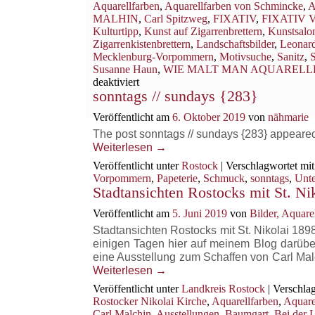
Aquarellfarben
,
Aquarellfarben von Schmincke
,
A
MALHIN
,
Carl Spitzweg
,
FIXATIV
,
FIXATIV
Kulturtipp
,
Kunst auf Zigarrenbrettern
,
Kunstsalo
Zigarrenkistenbrettern
,
Landschaftsbilder
,
Leonar
Mecklenburg-Vorpommern
,
Motivsuche
,
Sanitz
,
Susanne Haun
,
WIE MALT MAN AQUARELL
für
deaktiviert
sonntags // sundays {283}
Wie
malt
Veröffentlicht am
6. Oktober 2019
von
nähmarie
man
Aquarelle
The post sonntags // sundays {283} appeared
auf
Weiterlesen
→
Zigarrenkistenbrettern?
Veröffentlicht unter
Rostock
|
Verschlagwortet mit
Vorpommern
,
Papeterie
,
Schmuck
,
sonntags
,
Unt
Stadtansichten Rostocks mit St. Ni
Veröffentlicht am
5. Juni 2019
von
Bilder, Aquar
Stadtansichten Rostocks mit St. Nikolai 1898
einigen Tagen hier auf meinem Blog darübe
eine Ausstellung zum Schaffen von Carl M
Weiterlesen
→
Veröffentlicht unter
Landkreis Rostock
|
Verschlag
Rostocker Nikolai Kirche
,
Aquarellfarben
,
Aquare
Carl Malchin
,
Ausstellungen
,
Baumgart
,
Bei der 