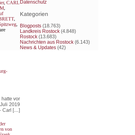
Datenschutz
er
,
CARL
AM
,
Kategorien
uf
BRETT
,
Spitzweg
,
Blogposts
(18.763)
are
Landkreis Rostock
(4.848)
Rostock
(13.683)
Nachrichten aus Rostock
(6.143)
News & Updates
(42)
urg-
 hatte vor
Juli 2019
 Carl […]
der
en von
Frank