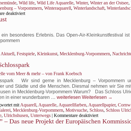
nemünde
,
Wild life
,
Wild Life Aquarelle
,
Winter
,
Winter an der Ostsee
,
lenburg – Vorpommern
,
Winteraquarell
,
Winterlandschaft
,
Winterlandsc
für
e deaktiviert
ust
Winterlandschaften
in
Mecklenburg-
Vorpommern
ein besonderes Erlebnis. Das Open-Air-Kleinkunstfestival ist 
orpommern
Aktuell
,
Festspiele
,
Kleinkunst
,
Mecklenburg-Vorpommern
,
Nachricht
Schlosspark
relle vom Meer & mehr – von Frank Koebsch
osspark Wir sind gerne in Mecklenburg – Vorpommern un
fer und Städte und die Menschen. Diesmal nehmen wir Sie mit
chshusen in Mecklenburg-Vorpommern Warum? Das Schloss Ulr
Das
itten in einer wunderbaren …
weiterlesen
Weiterlesen
→
Schloss
wortet mit
Aquarell
,
Aquarelle
,
Aquarellfarben
,
Aquarellpapier
,
Cornwa
Ulrichhusen
alerei
,
Mecklenburg-Vorpommern
,
Motivsuche
,
Schloss
,
Schloss Ulri
und
für
e
,
Ulrichshusen
,
Unterwegs
|
Kommentare deaktiviert
sein Schlosspark
n” – Das neue Projekt der Europäischen Kommissi
Das
Schloss
Ulrichhusen