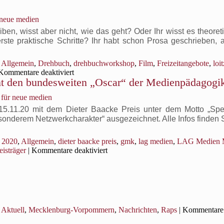
r neue medien
ben, wisst aber nicht, wie das geht? Oder Ihr wisst es theoret
rste praktische Schritte? Ihr habt schon Prosa geschrieben, 
Allgemein
,
Drehbuch
,
drehbuchworkshop
,
Film
,
Freizeitangebote
,
loit
für
Kommentare deaktiviert
t den bundesweiten „Oscar“ der Medienpädagogi
Drehbuchcampus
Nordost
t für neue medien
15.11.20 mit dem Dieter Baacke Preis unter dem Motto „Sp
sonderem Netzwerkcharakter“ ausgezeichnet. Alle Infos finden S
→
2020
,
Allgemein
,
dieter baacke preis
,
gmk
,
lag medien
,
LAG Medien 
für
eisträger
|
Kommentare deaktiviert
Netzwerkinitiative
#MVedu
gewinnt
den
bundesweiten
„Oscar“
Aktuell
,
Mecklenburg-Vorpommern
,
Nachrichten
,
Raps
|
Kommentare
der
Medienpädagogik