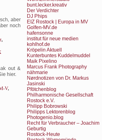
bunt.lecker.kreativ
Der Verdichter
DJ Phips
isch, aber
EIZ Rostock | Europa in MV
aber noch
Golfen-MV.de
hafensonne
institut für neue medien
z
,
kohlhof.de
Kröpelin Aktuell
k
Kunterbuntes Kuddelmuddel
Maik Pixelino
Marcus Frank Photography
eak out &
nähmarie
ie hier.
Nørdnotizen von Dr. Markus
Jasinski
M-V
,
Pfötchenblog
Philharmonische Gesellschaft
Rostock e.V.
Philipp Bobrowski
Philipps Lektorenblog
Photogenio.blog
Recht für Verbraucher – Joachim
Geburtig
Rostock-Heute
Rostock-Warnemünde