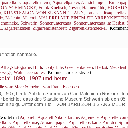
quarellkurs
,
aquarellmalerei
,
Aquarellpapier
,
Ausstellungen
,
Büttenpapi
 VON SCHMINCKE
,
Frank Koebsch
,
Gesso
,
Hahnemühle
,
HORAD
n
,
KUNSTSALON VON SUSANNE HAUN
,
Landschaftsaquarelle a
do
,
Malchin
,
Malerei
,
MALEREI AUF EINEM ZIGARRENKISTEN
Schmincke
,
Schwerin
,
Sonnenuntergang
,
Sonnenuntergang im Herbst
,
E
,
Zigarrenkisten
,
Zigarrenkistenbrett
,
Zigarrenkistendeckel
|
Komment
 first on nähmarie.
Alltagsfotografie
,
Bulli
,
Daily Life
,
Geschenkideen
,
Herbst
,
Mecklenb
für
erwegs
,
Wohnaccessoires
|
Kommentare deaktiviert
kolai 1898, 1907 und heute
sonntags
//
elle vom Meer & mehr – von Frank Koebsch
sundays
{283}
, 1907, heute Auf den Spuren von Carl Malchin in Rostock . Ich
r berichtet, dass das Staatliche Museum Schwerin ab den 05. 
alchin zeigt. Unter dem Titel VON BARBIZON BIS ANS MEER –
wortet mit
Aquarell
,
Aquarell Nikolaikirche
,
Aquarelle
,
Aquarelle von 
llkurs
,
Aquarellkurse
,
Aquarellpapier
,
Aquarellpostkarte
,
Auf den Spur
Lohmühle
,
Carl Malchin
,
Carl Malchin - Ein mecklenburgischer Maler
,