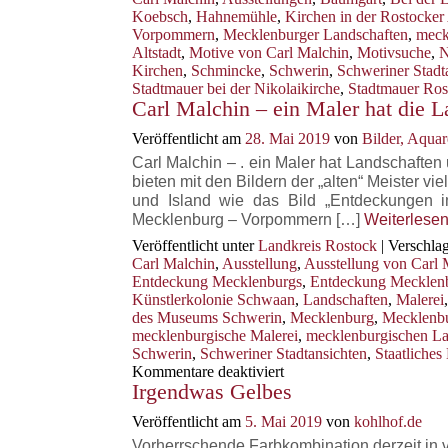
Koebsch
,
Hahnemühle
,
Kirchen in der Rostocker 
Vorpommern
,
Mecklenburger Landschaften
,
meck
Altstadt
,
Motive von Carl Malchin
,
Motivsuche
,
N
Kirchen
,
Schmincke
,
Schwerin
,
Schweriner Stadt
Stadtmauer bei der Nikolaikirche
,
Stadtmauer Ros
Carl Malchin – ein Maler hat die 
Veröffentlicht am
28. Mai 2019
von
Bilder, Aqua
Carl Malchin – . ein Maler hat Landschaft
bieten mit den Bildern der „alten“ Meister
und Island wie das Bild „Entdeckungen im
Mecklenburg – Vorpommern […]
Weiterlese
Veröffentlicht unter
Landkreis Rostock
|
Verschlag
Carl Malchin
,
Ausstellung
,
Ausstellung von Carl 
Entdeckung Mecklenburgs
,
Entdeckung Mecklen
Künstlerkolonie Schwaan
,
Landschaften
,
Malerei
des Museums Schwerin
,
Mecklenburg
,
Mecklenb
mecklenburgische Malerei
,
mecklenburgischen La
Schwerin
,
Schweriner Stadtansichten
,
Staatliche
für
Kommentare deaktiviert
Irgendwas Gelbes
Carl
Malchin
Veröffentlicht am
5. Mai 2019
von
kohlhof.de
–
ein
Vorherrschende Farbkombination derzeit i