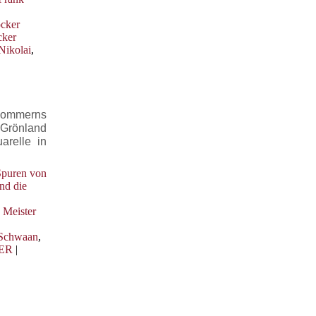
ocker
cker
Nikolai
,
rpommerns
 Grönland
arelle in
Spuren von
nd die
 Meister
Schwaan
,
ER
|