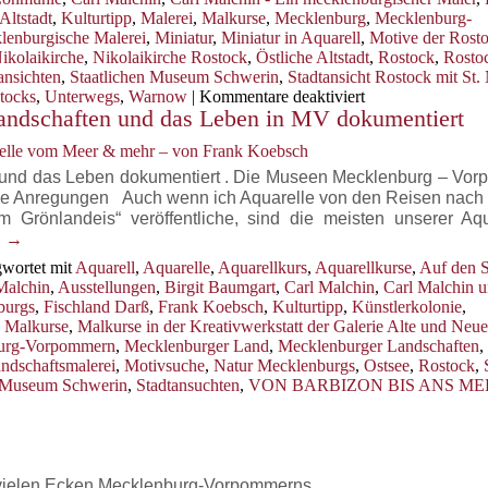
Altstadt
,
Kulturtipp
,
Malerei
,
Malkurse
,
Mecklenburg
,
Mecklenburg-
lenburgische Malerei
,
Miniatur
,
Miniatur in Aquarell
,
Motive der Rost
ikolaikirche
,
Nikolaikirche Rostock
,
Östliche Altstadt
,
Rostock
,
Rosto
ansichten
,
Staatlichen Museum Schwerin
,
Stadtansicht Rostock mit St. 
für
tocks
,
Unterwegs
,
Warnow
|
Kommentare deaktiviert
Landschaften und das Leben in MV dokumentiert
Stadtansichten
Rostocks
relle vom Meer & mehr – von Frank Koebsch
mit
St.
en und das Leben dokumentiert . Die Museen Mecklenburg – Vo
Nikolai
 viele Anregungen Auch wenn ich Aquarelle von den Reisen nach
1898,
 Grönlandeis“ veröffentliche, sind die meisten unserer Aqu
1907
n
→
und
wortet mit
Aquarell
,
Aquarelle
,
Aquarellkurs
,
Aquarellkurse
,
Auf den 
heute
Malchin
,
Ausstellungen
,
Birgit Baumgart
,
Carl Malchin
,
Carl Malchin u
burgs
,
Fischland Darß
,
Frank Koebsch
,
Kulturtipp
,
Künstlerkolonie
,
,
Malkurse
,
Malkurse in der Kreativwerkstatt der Galerie Alte und Neue
urg-Vorpommern
,
Mecklenburger Land
,
Mecklenburger Landschaften
,
ndschaftsmalerei
,
Motivsuche
,
Natur Mecklenburgs
,
Ostsee
,
Rostock
,
s Museum Schwerin
,
Stadtansuchten
,
VON BARBIZON BIS ANS ME
n vielen Ecken Mecklenburg-Vorpommerns