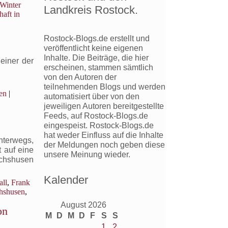
Winter
Landkreis Rostock.
haft in
Rostock-Blogs.de erstellt und
veröffentlicht keine eigenen
Inhalte. Die Beiträge, die hier
einer der
erscheinen, stammen sämtlich
von den Autoren der
teilnehmenden Blogs und werden
en
|
automatisiert über von den
jeweiligen Autoren bereitgestellte
Feeds, auf Rostock-Blogs.de
eingespeist. Rostock-Blogs.de
hat weder Einfluss auf die Inhalte
terwegs,
der Meldungen noch geben diese
 auf eine
unsere Meinung wieder.
ichshusen
Kalender
ll
,
Frank
chshusen
,
August 2026
on
M
D
M
D
F
S
S
1
2