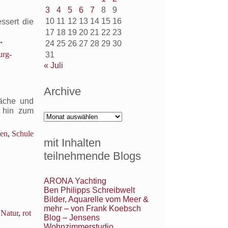
3
4
5
6
7
8
9
10
11
12
13
14
15
16
ssert die
17
18
19
20
21
22
23
→
24
25
26
27
28
29
30
urg-
31
« Juli
Archive
äche und
s hin zum
Archive
en
,
Schule
mit Inhalten
teilnehmende Blogs
ARONA Yachting
Ben Philipps Schreibwelt
Bilder, Aquarelle vom Meer &
mehr – von Frank Koebsch
,
Natur
,
rot
Blog – Jensens
Wohnzimmerstudio