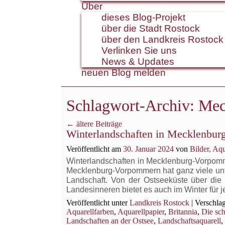
Über
dieses Blog-Projekt
über die Stadt Rostock
über den Landkreis Rostock
Verlinken Sie uns
News & Updates
neuen Blog melden
Schlagwort-Archiv:
Mec
←
ältere Beiträge
Winterlandschaften in Mecklenbu
Veröffentlicht am
30. Januar 2024
von
Bilder, Aq
Winterlandschaften in Mecklenburg-Vorpomm
Mecklenburg-Vorpommern hat ganz viele unter
Landschaft. Von der Ostseeküste über di
Landesinneren bietet es auch im Winter fü
Veröffentlicht unter
Landkreis Rostock
|
Verschlag
Aquarellfarben
,
Aquarellpapier
,
Britannia
,
Die sch
Landschaften an der Ostsee
,
Landschaftsaquarell
,