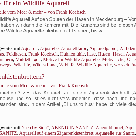
 für ein Wildlife Aquarell
relle vom Meer & mehr – von Frank Koebsch
Wildlife Aquarell Auf den Spuren der Hasen in Mecklenburg – V
t haben wir dann die Kamera mit. Die Kameras sind bei diesen 
e Wildlife Aquarelle bleiben nicht stehen, bis wir …
wortet mit
Aquarell
,
Aquarelle
,
Aquarellfarbe
,
Aquarellpapier
,
Auf den
as
,
Feldhasen
,
Frank Koebsch
,
Hahnemühle
,
hase
,
Hasen
,
Hasen Aquar
ommern
,
Middelhagen
,
Motive für Wildlife Aquarelle
,
Motivsuche
,
Oste
rwegs
,
Wild life
,
Wildes Land
,
Wildlife
,
Wildlife Aquarelle
,
wo sich Fu
ür
nkistenbrettern?
in
ase
arelle vom Meer & mehr – von Frank Koebsch
ersteckt
m
brettern? z.B. das Aquarell auf einem Zigarrenkistenbrett „
ras
hause und so ist es nicht verwunderlich, dass nach und na
nden sind. In dem Artikel „Bi uns to hus“ habe ich viele dies
otiv
ür
in
ildlife
wortet mit
"step by Step"
,
ABEND IN SANITZ
,
Abendhimmel
,
Aqua
quarell
SANITZ
,
Aquarell auf einem Zigarrenkistenbrett
,
Aquarelle aus Sanitz
,