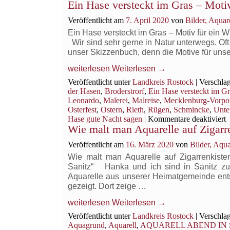
Ein Hase versteckt im Gras – Motiv
Landesfarben
Veröffentlicht am
7. April 2020
von
Bilder, Aqua
Ein Hase versteckt im Gras – Motiv für ein 
Wir sind sehr gerne in Natur unterwegs. Of
unser Skizzenbuch, denn die Motive für unser
weiterlesen
Weiterlesen
→
Veröffentlicht unter
Landkreis Rostock
|
Verschlag
der Hasen
,
Broderstrorf
,
Ein Hase versteckt im Gr
Leonardo
,
Malerei
,
Malreise
,
Mecklenburg-Vorp
Osterfest
,
Ostern
,
Rieth
,
Rügen
,
Schmincke
,
Unte
f
Hase gute Nacht sagen
|
Kommentare deaktiviert
Wie malt man Aquarelle auf Zigarre
E
H
Veröffentlicht am
16. März 2020
von
Bilder, Aqu
v
i
Wie malt man Aquarelle auf Zigarrenkisten
G
Sanitz“ Hanka und ich sind in Sanitz zu
–
Aquarelle aus unserer Heimatgemeinde entsta
M
gezeigt. Dort zeige …
f
e
weiterlesen
Weiterlesen
→
W
Veröffentlicht unter
Landkreis Rostock
|
Verschlag
A
Aquagrund
,
Aquarell
,
AQUARELL ABEND IN 