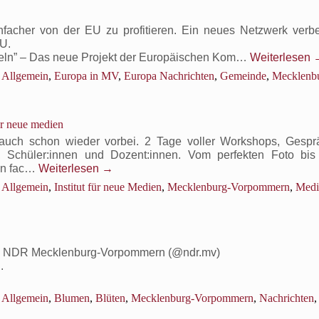
und
sein
acher von der EU zu profitieren. Ein neues Netzwerk verbe
Schlosspark
U.
deln” – Das neue Projekt der Europäischen Kom…
Weiterlesen
Allgemein
,
Europa in MV
,
Europa Nachrichten
,
Gemeinde
,
Mecklenb
kal
ken,
für neue medien
opäisch
deln”
ch schon wieder vorbei. 2 Tage voller Workshops, Gespr
en, Schüler:innen und Dozent:innen. Vom perfekten Foto bi
s
on fac…
Weiterlesen
→
ue
Allgemein
,
Institut für neue Medien
,
Mecklenburg-Vorpommern
,
Medi
jekt
opäischen
mmission
lärt
d by NDR Mecklenburg-Vorpommern (@ndr.mv)
.
Allgemein
,
Blumen
,
Blüten
,
Mecklenburg-Vorpommern
,
Nachrichten