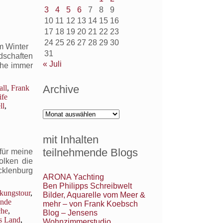
3
4
5
6
7
8
9
10
11
12
13
14
15
16
17
18
19
20
21
22
23
24
25
26
27
28
29
30
im Winter
31
dschaften
« Juli
che immer
Archive
ll
,
Frank
ife
ll
,
Archive
mit Inhalten
teilnehmende Blogs
für meine
olken die
cklenburg
ARONA Yachting
Ben Philipps Schreibwelt
kungstour
,
Bilder, Aquarelle vom Meer &
ende
mehr – von Frank Koebsch
che
,
Blog – Jensens
s Land
,
Wohnzimmerstudio