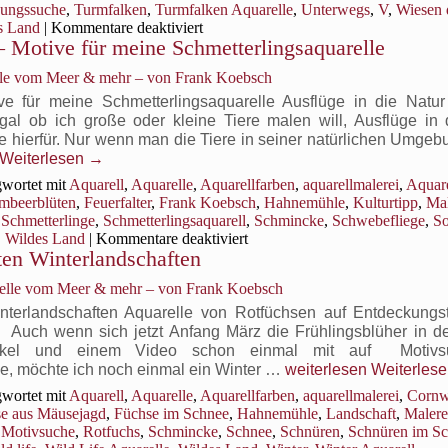
nungssuche
,
Turmfalken
,
Turmfalken Aquarelle
,
Unterwegs
,
V
,
Wiesen 
für
s Land
|
Kommentare deaktiviert
 Motive für meine Schmetterlingsaquarelle
Turmfalken
als
elle vom Meer & mehr – von Frank Koebsch
Motive
für
e für meine Schmetterlingsaquarelle Ausflüge in die Natur
meine
gal ob ich große oder kleine Tiere malen will, Ausflüge in 
Wild
hierfür. Nur wenn man die Tiere in seiner natürlichen Umgebu
life
Weiterlesen
→
Aquarelle
wortet mit
Aquarell
,
Aquarelle
,
Aquarellfarben
,
aquarellmalerei
,
Aquare
mbeerblüten
,
Feuerfalter
,
Frank Koebsch
,
Hahnemühle
,
Kulturtipp
,
Mal
,
Schmetterlinge
,
Schmetterlingsaquarell
,
Schmincke
,
Schwebefliege
,
S
für
,
Wildes Land
|
Kommentare deaktiviert
ten Winterlandschaften
Besucher
auf
relle vom Meer & mehr – von Frank Koebsch
den
Brombeerblüten
nterlandschaften Aquarelle von Rotfüchsen auf Entdeckungs
–
ch wenn sich jetzt Anfang März die Frühlingsblüher in d
Motive
ikel und einem Video schon einmal mit auf Motivs
für
Füchse
, möchte ich noch einmal ein Winter …
weiterlesen
Weiterles
meine
unterwegs
wortet mit
Aquarell
,
Aquarelle
,
Aquarellfarben
,
aquarellmalerei
,
Cornw
Schmetterlingsaquarelle
in
e aus Mäusejagd
,
Füchse im Schnee
,
Hahnemühle
,
Landschaft
,
Malere
den
,
Motivsuche
,
Rotfuchs
,
Schmincke
,
Schnee
,
Schnüren
,
Schnüren im S
verschneiten