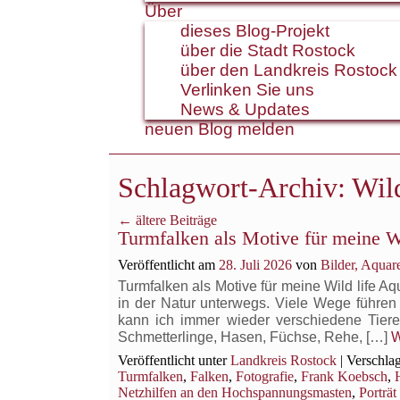
Über
dieses Blog-Projekt
über die Stadt Rostock
über den Landkreis Rostock
Verlinken Sie uns
News & Updates
neuen Blog melden
Schlagwort-Archiv:
Wild
←
ältere Beiträge
Turmfalken als Motive für meine Wi
Veröffentlicht am
28. Juli 2026
von
Bilder, Aqua
Turmfalken als Motive für meine Wild life A
in der Natur unterwegs. Viele Wege führe
kann ich immer wieder verschiedene Tier
Schmetterlinge, Hasen, Füchse, Rehe, […]
W
Veröffentlicht unter
Landkreis Rostock
|
Verschlag
Turmfalken
,
Falken
,
Fotografie
,
Frank Koebsch
,
Netzhilfen an den Hochspannungsmasten
,
Porträt