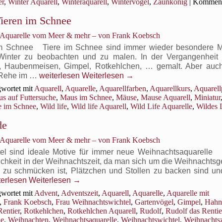
er
,
Winter Aquarell
,
Winteraquarell
,
Wintervögel
,
Zaunkönig
|
Komment
Tieren im Schnee
, Aquarelle vom Meer & mehr – von Frank Koebsch
 im Schnee Tiere im Schnee sind immer wieder besondere M
Winter zu beobachten und zu malen. In der Vergangenheit
n, Haubenmeisen, Gimpel, Rotkehlchen, … gemalt. Aber auc
Aquarelle
, Rehe im …
weiterlesen
Weiterlesen
→
mit
wortet mit
Aquarell
,
Aquarelle
,
Aquarellfarben
,
Aquarellkurs
,
Aquarell
kleinen
s auf Futtersuche
,
Maus im Schnee
,
Mäuse
,
Mause Aquarell
,
Miniatur
und
e im Schnee
,
Wild life
,
Wild life Aquarell
,
Wild Life Aquarelle
,
Wildes 
großen
für
Tieren
de
Aquarelle
im Schnee
mit
, Aquarelle vom Meer & mehr – von Frank Koebsch
kleinen
und
htel sind ideale Motive für immer neue Weihnachtsaquarell
großen
mlichkeit in der Weihnachtszeit, da man sich um die Weihnacht
Tieren
 zu schmücken ist, Plätzchen und Stollen zu backen sind u
im
hnachtswichtel
terlesen
Weiterlesen
→
Schnee
reiten
wortet mit
Advent
,
Adventszeit
,
Aquarell
,
Aquarelle
,
Aquarelle mit
ude
,
Frank Koebsch
,
Frau Weihnachtswichtel
,
Gartenvögel
,
Gimpel
,
Hahn
Rentier
,
Rotkehlchen
,
Rotkehlchen Aquarell
,
Rudolf
,
Rudolf das Rentie
le
,
Weihnachten
,
Weihnachtsaquarelle
,
Weihnachtswichtel
,
Weihnachtsz