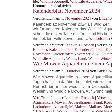
life
,
Wild life Aquarell
,
Wild Life Aquarelle
,
Wild
für
Kommentare deaktiviert
Kalenderblatt November 2024
Wintervögel
als
Veröffentlicht am
1. November 2024
von
Bilder,
Aquarell
Kalenderblatt November 2024 Es wird Zeit,
wir für unseren Kalender das Wild life Aq
schon die ersten Tage mit Frost und Eis bere
Kalenderblat
ihre letzten Fettreserven und …
weiterlesen
November
Veröffentlicht unter
Landkreis Rostock
|
Verschlag
2024
Kalender
,
Kalender 2024
,
Kalender für 2024
,
Kal
November
,
Kalenderblatt November 2024
,
Kultur
Wild Life Aquarelle
,
Wildes Land
,
Winter
,
Wintera
Wie Möwen Aquarelle in einem Aqu
Veröffentlicht am
21. Oktober 2024
von
Bilder, 
Wie Möwen Aquarelle in einem Aquarellku
Tagen hatte ich darüber berichtet, wie wi
Nun ich bin immer wieder vom Ostseestran
Wellen und Wind die Möwen. Auf Grund me
Veröffentlicht unter
Landkreis Rostock
|
Verschlag
Aquarellkurs Möwen
,
Aquarellpapier
,
Frank Koe
Lachmöwen Aquarell
,
M
,
Malerei
,
Malkurs
,
Moti
VHS Rostock
,
Warnemünde
,
Wild life
,
Wild life 