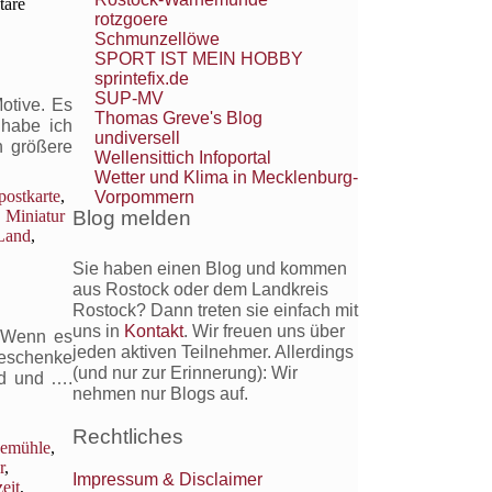
are
rotzgoere
Schmunzellöwe
SPORT IST MEIN HOBBY
sprintefix.de
SUP-MV
otive. Es
Thomas Greve's Blog
 habe ich
undiversell
h größere
Wellensittich Infoportal
Wetter und Klima in Mecklenburg-
postkarte
,
Vorpommern
,
Miniatur
Blog melden
Land
,
Sie haben einen Blog und kommen
aus Rostock oder dem Landkreis
Rostock? Dann treten sie einfach mit
uns in
Kontakt
. Wir freuen uns über
e Wenn es
jeden aktiven Teilnehmer. Allerdings
sgeschenke
(und nur zur Erinnerung): Wir
nd und ….
nehmen nur Blogs auf.
Rechtliches
emühle
,
r
,
Impressum & Disclaimer
eit
,