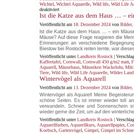
Wichtel
,
Wichtel Aquarelle
,
Wild life
,
Wild Life A
für
deaktiviert
Ist die Katze aus dem Haus … – e
Weihnachtswichtel
verbreiten
Veröffentlicht am
18. Dezember 2024
von
Bilder
Freude
Ist die Katze aus dem Haus … – ein Mäus
Mäuse? Auf diese Frage reagieren die Mens
Erinnerungen an verschiedene Begegnunge
Biestow bei Rostock reiten lernte, war dies
Veröffentlicht unter
Landkreis Rostock
|
Verschlag
Kaffeetafel
,
Cornwall
,
Cornwall 450 g/m2 matt
,
F
Aquarell
,
Mäusehaus
,
Mäuseken Wackelohr
,
Mil
Tiere
,
Wild life
,
Wild Life Aquarelle
,
Wildes Land
Wintervögel als Aquarell
Veröffentlicht am
13. Dezember 2024
von
Bilder
Wintervögel als Aquarell Meine Begeisterun
schöne Seiten. Es ist immer wieder toll 
verwandeln. Schnee und Sonnenschein sin
wieder gerne die Zeit, um auf den winterlic
Veröffentlicht unter
Landkreis Rostock
|
Verschlag
Aquarellfarben
,
Aquarellkurs
,
Aquarellpapier
,
Cor
Koebsch
,
Gartenvögel
,
Gimpel
,
Gimpel im Schne