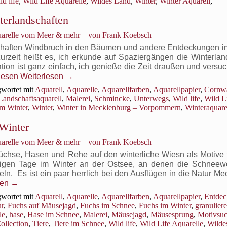
ld life
,
Wild Life Aquarelle
,
Wildes Land
,
Winter
,
Winter Aquarell
,
Winterlandschaften
terlandschaften
egs
uarelle vom Meer & mehr – von Frank Koebsch
schaften Windbruch in den Bäumen und andere Entdeckungen 
eiten
urzeit heißt es, ich erkunde auf Spaziergängen die Winterlan
andschaften
on ist ganz einfach, ich genieße die Zeit draußen und versu
lesen
Weiterlesen
→
wortet mit
Aquarell
,
Aquarelle
,
Aquarellfarben
,
Aquarellpapier
,
Cornwa
Landschaftsaquarell
,
Malerei
,
Schmincke
,
Unterwegs
,
Wild life
,
Wild L
dern
m Winter
,
Winter
,
Winter in Mecklenburg – Vorpommern
,
Winteraquare
ür
landschaften
Winter
ind
nd
uarelle vom Meer & mehr – von Frank Koebsch
turm
erändern
üchse, Hasen und Rehe auf den winterliche Wiesn als Motive 
ie
nigen Tage im Winter an der Ostsee, an denen die Schneew
interlandschaften
n. Es ist ein paar herrlich bei den Ausflügen in die Natur Me
sen
→
wortet mit
Aquarell
,
Aquarelle
,
Aquarellfarben
,
Aquarellpapier
,
Entdec
ur
,
Fuchs auf Mäusejagd
,
Fuchs im Schnee
,
Fuchs im Winter
,
granulier
le
,
hase
,
Hase im Schnee
,
Malerei
,
Mäusejagd
,
Mäusesprung
,
Motivsu
ollection
,
Tiere
,
Tiere im Schnee
,
Wild life
,
Wild Life Aquarelle
,
Wilde