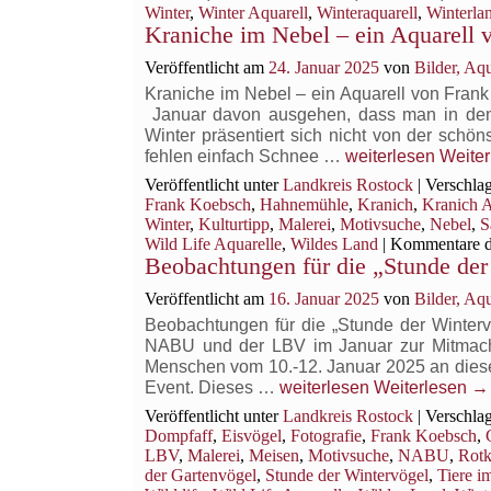
Winter
,
Winter Aquarell
,
Winteraquarell
,
Winterla
Kraniche im Nebel – ein Aquarell
Veröffentlicht am
24. Januar 2025
von
Bilder, Aq
Kraniche im Nebel – ein Aquarell von Fra
Januar davon ausgehen, dass man in den
Winter präsentiert sich nicht von der schö
Kraniche
fehlen einfach Schnee …
weiterlesen
Weite
im
Veröffentlicht unter
Landkreis Rostock
|
Verschlag
Nebel
Frank Koebsch
,
Hahnemühle
,
Kranich
,
Kranich A
–
Winter
,
Kulturtipp
,
Malerei
,
Motivsuche
,
Nebel
,
S
ein
Wild Life Aquarelle
,
Wildes Land
|
Kommentare de
Aquarell
Beobachtungen für die „Stunde der
von
Veröffentlicht am
16. Januar 2025
von
Bilder, Aq
Frank Koebsch
Beobachtungen für die „Stunde der Winterv
NABU und der LBV im Januar zur Mitmachak
Menschen vom 10.-12. Januar 2025 an dieser 
Beobachtungen
Event. Dieses …
weiterlesen
Weiterlesen
→
für
Veröffentlicht unter
Landkreis Rostock
|
Verschlag
die
Dompfaff
,
Eisvögel
,
Fotografie
,
Frank Koebsch
,
„Stunde
LBV
,
Malerei
,
Meisen
,
Motivsuche
,
NABU
,
Rotk
der
der Gartenvögel
,
Stunde der Wintervögel
,
Tiere i
Wintervögel“