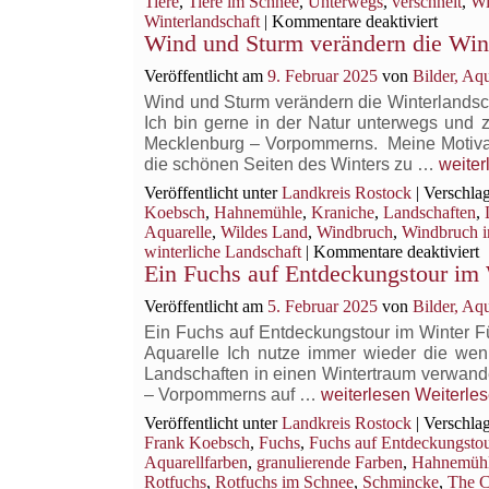
Tiere
,
Tiere im Schnee
,
Unterwegs
,
verschneit
,
Wi
für
Winterlandschaft
|
Kommentare deaktiviert
Wind und Sturm verändern die Win
Füchse
unterw
Veröffentlicht am
9. Februar 2025
von
Bilder, Aq
in
den
Wind und Sturm verändern die Winterland
verschn
Ich bin gerne in der Natur unterwegs und z
Winterl
Mecklenburg – Vorpommerns. Meine Motivati
Wind
die schönen Seiten des Winters zu …
weiter
und
Veröffentlicht unter
Landkreis Rostock
|
Verschlag
Sturm
Koebsch
,
Hahnemühle
,
Kraniche
,
Landschaften
,
verän
Aquarelle
,
Wildes Land
,
Windbruch
,
Windbruch i
die
f
winterliche Landschaft
|
Kommentare deaktiviert
Winter
Ein Fuchs auf Entdeckungstour im 
W
u
Veröffentlicht am
5. Februar 2025
von
Bilder, Aq
S
v
Ein Fuchs auf Entdeckungstour im Winter F
d
Aquarelle Ich nutze immer wieder die we
W
Landschaften in einen Wintertraum verwandel
Ein
– Vorpommerns auf …
weiterlesen
Weiterle
Fuchs
Veröffentlicht unter
Landkreis Rostock
|
Verschlag
auf
Frank Koebsch
,
Fuchs
,
Fuchs auf Entdeckungsto
Entdeckungstour
Aquarellfarben
,
granulierende Farben
,
Hahnemüh
im Winter
Rotfuchs
,
Rotfuchs im Schnee
,
Schmincke
,
The C