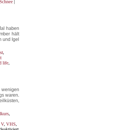
 Schnee
|
Mal haben
mber hält
n und Igel
st
,
t
 life
,
r wenigen
gs waren.
ilküsten,
lkurs
,
,
V
,
VHS
,
für
eaktiviert