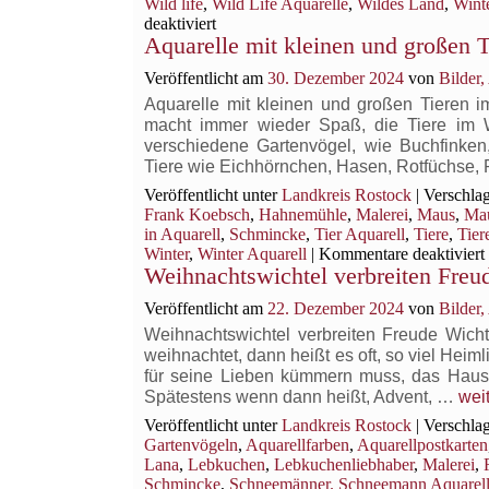
Wild life
,
Wild Life Aquarelle
,
Wildes Land
,
Wint
in
für
deaktiviert
Aquarelle mit kleinen und großen 
unserem
Beobachtungen
für
Garten
Veröffentlicht am
30. Dezember 2024
von
Bilder
die
und
„Stunde
anderen Orten
Aquarelle mit kleinen und großen Tieren
der
macht immer wieder Spaß, die Tiere im 
Wintervögel“
verschiedene Gartenvögel, wie Buchfinke
in
Tiere wie Eichhörnchen, Hasen, Rotfüchse
unserem
Veröffentlicht unter
Landkreis Rostock
|
Verschlag
Garten
Frank Koebsch
,
Hahnemühle
,
Malerei
,
Maus
,
Mau
und
in Aquarell
,
Schmincke
,
Tier Aquarell
,
Tiere
,
Tier
anderen
Winter
,
Winter Aquarell
|
Kommentare deaktiviert
Orten
Weihnachtswichtel verbreiten Freu
Veröffentlicht am
22. Dezember 2024
von
Bilder
Weihnachtswichtel verbreiten Freude Wic
weihnachtet, dann heißt es oft, so viel Hei
für seine Lieben kümmern muss, das Haus
Wei
Spätestens wenn dann heißt, Advent, …
wei
verb
Veröffentlicht unter
Landkreis Rostock
|
Verschlag
Fre
Gartenvögeln
,
Aquarellfarben
,
Aquarellpostkarten
Lana
,
Lebkuchen
,
Lebkuchenliebhaber
,
Malerei
,
Schmincke
,
Schneemänner. Schneemann Aquarel