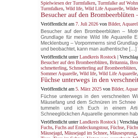
Spielwiesen der Turmfalken
,
Turmfalke auf Woh
Turmfalken
,
Wild life
,
Wild Life Aquarelle
,
Wilde
Besucher auf den Brombeerblüten –
Veröffentlicht am
7. Juli 2026
von
Bilder, Aquar
Besucher auf den Brombeerblüten – Motiv
Grundlage für meine Wild life Aquarelle E
Mecklenburg – Vorpommerns sind Grundlage 
und beobachtet, kann man authentische […]
Veröffentlicht unter
Landkreis Rostock
|
Verschlag
Besucher auf den Brombeerblüten
,
Britannia
,
Bro
schmetterling
,
Schmetterling auf Brombeerblüten
Sommer Aquarelle
,
Wild life
,
Wild Life Aquarelle
Füchse unterwegs in den verschnei
Veröffentlicht am
5. März 2025
von
Bilder, Aqua
Füchse unterwegs in den verschneiten Wi
Mäusefang und dem Schnüren im Schnee Au
tummeln und ich Euch in einem Art
Schneeglöckchen Aquarelle genommen habe
Veröffentlicht unter
Landkreis Rostock
|
Verschlag
Fuchs
,
Fuchs auf Entdeckungstour
,
Füchse
,
Füchs
Mäusejagd
,
Mäusejagd im Schnee
,
Mäusesprung