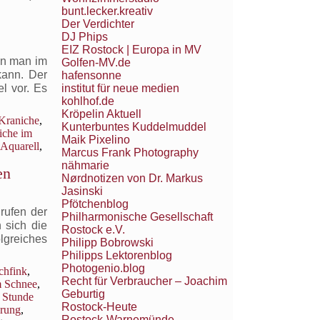
bunt.lecker.kreativ
Der Verdichter
DJ Phips
EIZ Rostock | Europa in MV
nn man im
Golfen-MV.de
kann. Der
hafensonne
institut für neue medien
l vor. Es
kohlhof.de
Kröpelin Aktuell
 Kraniche
,
Kunterbuntes Kuddelmuddel
iche im
Maik Pixelino
 Aquarell
,
Marcus Frank Photography
nähmarie
en
Nørdnotizen von Dr. Markus
Jasinski
Pfötchenblog
rufen der
Philharmonische Gesellschaft
 sich die
Rostock e.V.
lgreiches
Philipp Bobrowski
Philipps Lektorenblog
Photogenio.blog
chfink
,
Recht für Verbraucher – Joachim
m Schnee
,
Geburtig
,
Stunde
Rostock-Heute
erung
,
Rostock-Warnemünde