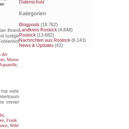
Datenschutz
re
Kategorien
Blogposts
(18.762)
Landkreis Rostock
(4.848)
bei Ihnen
Rostock
(13.682)
t lustige
Nachrichten aus Rostock
(6.143)
Fohlenhof
News & Updates
(42)
 der
se
,
Mause
 Aquarelle
,
hat viele
ntertraum
tze immer
rbe
,
nee
,
Frank
hnee
,
Wild