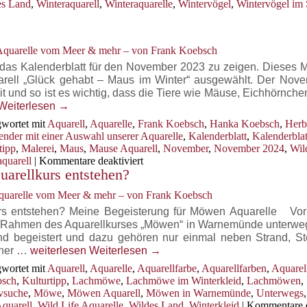
es Land
,
Winteraquarell
,
Winteraquarelle
,
Wintervögel
,
Wintervögel im
von
Frank
Koebsch
 Aquarelle vom Meer & mehr – von Frank Koebsch
 das Kalenderblatt für den November 2023 zu zeigen. Dieses 
uarell „Glück gehabt – Maus im Winter“ ausgewählt. Der Nove
it und so ist es wichtig, dass die Tiere wie Mäuse, Eichhörnche
t
Weiterlesen
→
wortet mit
Aquarell
,
Aquarelle
,
Frank Koebsch
,
Hanka Koebsch
,
Herb
ender mit einer Auswahl unserer Aquarelle
,
Kalenderblatt
,
Kalenderblat
tipp
,
Malerei
,
Maus
,
Mause Aquarell
,
November
,
November 2024
,
Wild
für
quarell
|
Kommentare deaktiviert
arellkurs entstehen?
Kalenderblatt
November
Aquarelle vom Meer & mehr – von Frank Koebsch
2024
rs entstehen? Meine Begeisterung für Möwen Aquarelle Vo
r im Rahmen des Aquarellkurses „Möwen“ in Warnemünde unterwe
d begeistert und dazu gehören nur einmal neben Strand, Ste
Wie
iner …
weiterlesen
Weiterlesen
→
Möwen
wortet mit
Aquarell
,
Aquarelle
,
Aquarellfarbe
,
Aquarellfarben
,
Aquarel
Aquarelle
bsch
,
Kulturtipp
,
Lachmöwe
,
Lachmöwe im Winterkleid
,
Lachmöwen
,
in
vsuche
,
Möwe
,
Möwen Aquarell
,
Möwen in Warnemünde
,
Unterwegs
einem
Aquarell
,
Wild Life Aquarelle
,
Wildes Land
,
Winterkleid
|
Kommentare d