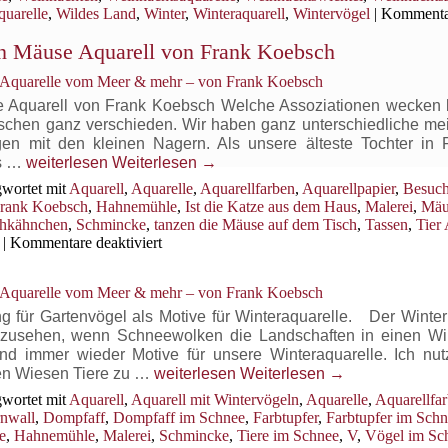
quarelle
,
Wildes Land
,
Winter
,
Winteraquarell
,
Wintervögel
|
Kommenta
in Mäuse Aquarell von Frank Koebsch
, Aquarelle vom Meer & mehr – von Frank Koebsch
e Aquarell von Frank Koebsch Welche Assoziationen wecken 
chen ganz verschieden. Wir haben ganz unterschiedliche meis
n mit den kleinen Nagern. Als unsere älteste Tochter in 
Ist
es …
weiterlesen
Weiterlesen
→
die
wortet mit
Aquarell
,
Aquarelle
,
Aquarellfarben
,
Aquarellpapier
,
Besuch
Katze
rank Koebsch
,
Hahnemühle
,
Ist die Katze aus dem Haus
,
Malerei
,
Mäu
aus
chkähnchen
,
Schmincke
,
tanzen die Mäuse auf dem Tisch
,
Tassen
,
Tier
dem
für
|
Kommentare deaktiviert
Haus
Ist
…
die
, Aquarelle vom Meer & mehr – von Frank Koebsch
–
Katze
ein
aus
g für Gartenvögel als Motive für Winteraquarelle. Der Winter 
dem
Mäuse
anzusehen, wenn Schneewolken die Landschaften in einen Wi
Haus
Aquarell
d immer wieder Motive für unsere Winteraquarelle. Ich nu
…
von
Wintervögel
hen Wiesen Tiere zu …
weiterlesen
Weiterlesen
→
–
Frank Koebsch
als
wortet mit
Aquarell
,
Aquarell mit Wintervögeln
,
Aquarelle
,
Aquarellfa
ein
Aquarell
nwall
,
Dompfaff
,
Dompfaff im Schnee
,
Farbtupfer
,
Farbtupfer im Sch
Mäuse
e
,
Hahnemühle
,
Malerei
,
Schmincke
,
Tiere im Schnee
,
V
,
Vögel im Sc
Aquarell