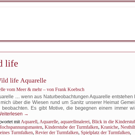
 life
ld life Aquarelle
relle vom Meer & mehr – von Frank Koebsch
quarelle … wenn aus Naturbeobachtungen Aquarelle entstehen Ic
n mich über die Wiesen rund um Sanitz unserer Heimat Gemei
e beobachten. Es gibt Motive, die begegnen einem immer wi
eiterlesen
→
wortet mit
Aquarell
,
Aquarelle
,
aquarellmalerei
,
Blick in die Kinderstu
Hochspannungsmasten
,
Kinderstube der Turmfalken
,
Kraniche
,
Nesthil
 eines Turmfalken
,
Revier der Turmfalken
,
Spielplatz der Turmfalken
,