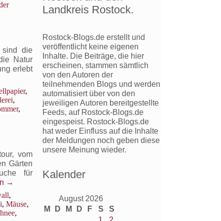
der
Landkreis Rostock.
Rostock-Blogs.de erstellt und
veröffentlicht keine eigenen
 sind die
Inhalte. Die Beiträge, die hier
die Natur
erscheinen, stammen sämtlich
ng erlebt
von den Autoren der
teilnehmenden Blogs und werden
llpapier
,
automatisiert über von den
erei
,
jeweiligen Autoren bereitgestellte
ommer
,
Feeds, auf Rostock-Blogs.de
eingespeist. Rostock-Blogs.de
hat weder Einfluss auf die Inhalte
der Meldungen noch geben diese
unsere Meinung wieder.
tour, vom
en Gärten
Kalender
uche für
en
→
all
,
August 2026
i
,
Mäuse
,
M
D
M
D
F
S
S
chnee
,
1
2