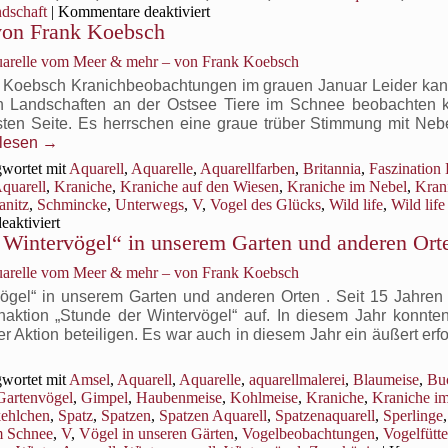
für
ndschaft
|
Kommentare deaktiviert
 von Frank Koebsch
Ein
Fuchs
uarelle vom Meer & mehr – von Frank Koebsch
auf
Entdeckungstour
nk Koebsch Kranichbeobachtungen im grauen Januar Leider ka
im
 Landschaften an der Ostsee Tiere im Schnee beobachten 
Winter
nsten Seite. Es herrschen eine graue trüber Stimmung mit Nebe
rlesen
→
wortet mit
Aquarell
,
Aquarelle
,
Aquarellfarben
,
Britannia
,
Faszination
quarell
,
Kraniche
,
Kraniche auf den Wiesen
,
Kraniche im Nebel
,
Kran
anitz
,
Schmincke
,
Unterwegs
,
V
,
Vogel des Glücks
,
Wild life
,
Wild life
für
aktiviert
 Wintervögel“ in unserem Garten und anderen Ort
Kraniche
im
uarelle vom Meer & mehr – von Frank Koebsch
Nebel
–
ögel“ in unserem Garten und anderen Orten . Seit 15 Jahren 
ein
tion „Stunde der Wintervögel“ auf. In diesem Jahr konnten
Aquarell
Aktion beteiligen. Es war auch in diesem Jahr ein äußert erfo
von
Frank
wortet mit
Amsel
,
Aquarell
,
Aquarelle
,
aquarellmalerei
,
Blaumeise
,
Bu
Koebsch
Gartenvögel
,
Gimpel
,
Haubenmeise
,
Kohlmeise
,
Kraniche
,
Kraniche i
ehlchen
,
Spatz
,
Spatzen
,
Spatzen Aquarell
,
Spatzenaquarell
,
Sperlinge
m Schnee
,
V
,
Vögel in unseren Gärten
,
Vogelbeobachtungen
,
Vogelfütt