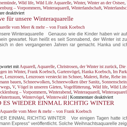
nemünde
,
Wild life
,
Wild Life Aquarelle
,
Winter
,
Winter an der Ostsee
,
lenburg – Vorpommern
,
Winteraquarell
,
Winterlandschaft
,
Winterlandsc
für
e deaktiviert
e für unsere Winteraquarelle
Winterlandschaften
in
uarelle vom Meer & mehr – von Frank Koebsch
Mecklenburg-
Vorpommern
nsere Winteraquarelle Genauso wie die Kinder haben wir auf
in gewartet. Nun heißt es seit Sonnabend, der Winter ist zu
sich in den vergangenen Jahren rar gemacht. Hanka und ic
wortet mit
Aquarell
,
Aquarelle
,
Christrosen
,
der Winter ist zurück
,
Die
gen im Winter
,
Frank Koebsch
,
Gartenvögel
,
Hanka Koebsch
,
Im Park
ee
,
Lenzrosen
,
Lenzrosen versteckt im Schnee
,
Malerei
,
Rehe
,
Rehe im
mann bauen
,
Schneewolken
,
Schneewolken über Sanitz
,
Sonnenschein
rwegs
,
V
,
Vögel in unseren Gärten
,
Vogelfütterung
,
Wild life
,
Wild Life
ecklenburg – Vorpommern
,
Winterabend
,
Winteraquarell
,
Winteraquarel
für
intertraum
,
Wintervögel
,
Winterwald
|
Kommentare deaktiviert
ES WIEDER EINMAL RICHTIG WINTER
Schnee
und
, Aquarelle vom Meer & mehr – von Frank Koebsch
Sonnen
als
INMAL RICHTIG WINTER Vor einigen Tagen hatte ich 
Motive
ann Express“ veröffentlicht. Solche Weihnachtsaquarelle zei