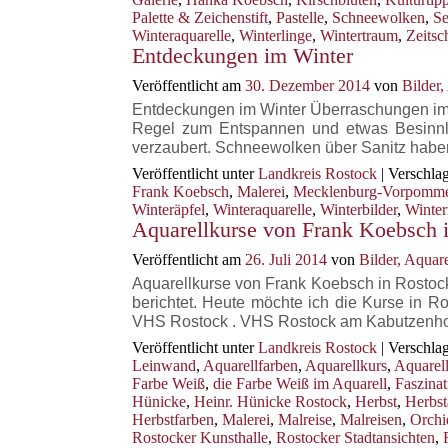
Palette & Zeichenstift
,
Pastelle
,
Schneewolken
,
Se
Winteraquarelle
,
Winterlinge
,
Wintertraum
,
Zeitsch
Entdeckungen im Winter
Veröffentlicht am
30. Dezember 2014
von
Bilder
Entdeckungen im Winter Überraschungen im 
Regel zum Entspannen und etwas Besinnli
verzaubert. Schneewolken über Sanitz hab
Veröffentlicht unter
Landkreis Rostock
|
Verschlag
Frank Koebsch
,
Malerei
,
Mecklenburg-Vorpomm
Winteräpfel
,
Winteraquarelle
,
Winterbilder
,
Winte
Aquarellkurse von Frank Koebsch 
Veröffentlicht am
26. Juli 2014
von
Bilder, Aqua
Aquarellkurse von Frank Koebsch in Rostock
berichtet. Heute möchte ich die Kurse in Ro
VHS Rostock . VHS Rostock am Kabutzenh
Veröffentlicht unter
Landkreis Rostock
|
Verschlag
Leinwand
,
Aquarellfarben
,
Aquarellkurs
,
Aquarel
Farbe Weiß
,
die Farbe Weiß im Aquarell
,
Faszinat
Hünicke
,
Heinr. Hünicke Rostock
,
Herbst
,
Herbst
Herbstfarben
,
Malerei
,
Malreise
,
Malreisen
,
Orchi
Rostocker Kunsthalle
,
Rostocker Stadtansichten
,