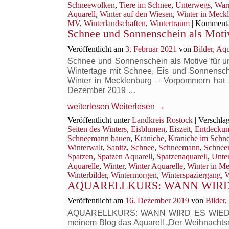
Schneewolken
,
Tiere im Schnee
,
Unterwegs
,
War
Aquarell
,
Winter auf den Wiesen
,
Winter in Meck
MV
,
Winterlandschaften
,
Wintertraum
|
Kommentar
Schnee und Sonnenschein als Motiv
Veröffentlicht am
3. Februar 2021
von
Bilder, Aq
Schnee und Sonnenschein als Motive für u
Wintertage mit Schnee, Eis und Sonnensche
Winter in Mecklenburg – Vorpommern hat 
Dezember 2019 …
weiterlesen
Weiterlesen
→
Veröffentlicht unter
Landkreis Rostock
|
Verschlag
Seiten des Winters
,
Eisblumen
,
Eiszeit
,
Entdeckun
Schneemann bauen
,
Kraniche
,
Kraniche im Schn
Winterwalt
,
Sanitz
,
Schnee
,
Schneemann
,
Schnee
Spatzen
,
Spatzen Aquarell
,
Spatzenaquarell
,
Unte
Aquarelle
,
Winter
,
Winter Aquarelle
,
Winter in M
Winterbilder
,
Wintermorgen
,
Winterspaziergang
,
W
AQUARELLKURS: WANN WIRD 
Veröffentlicht am
16. Dezember 2019
von
Bilder
AQUARELLKURS: WANN WIRD ES WIEDER E
meinem Blog das Aquarell „Der Weihnachtsm