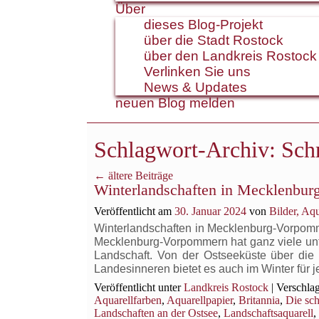
Über
dieses Blog-Projekt
über die Stadt Rostock
über den Landkreis Rostock
Verlinken Sie uns
News & Updates
neuen Blog melden
Schlagwort-Archiv:
Sch
←
ältere Beiträge
Winterlandschaften in Mecklenbu
Veröffentlicht am
30. Januar 2024
von
Bilder, Aq
Winterlandschaften in Mecklenburg-Vorpomm
Mecklenburg-Vorpommern hat ganz viele unter
Landschaft. Von der Ostseeküste über di
Landesinneren bietet es auch im Winter fü
Veröffentlicht unter
Landkreis Rostock
|
Verschlag
Aquarellfarben
,
Aquarellpapier
,
Britannia
,
Die sch
Landschaften an der Ostsee
,
Landschaftsaquarell
,