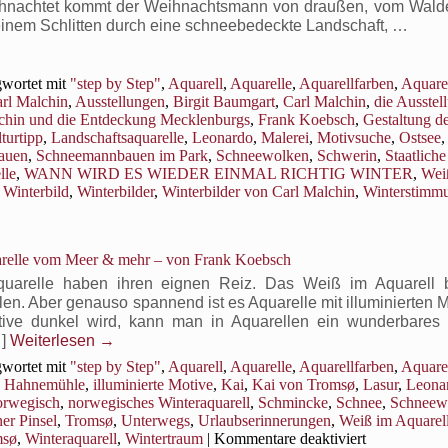
für
hnachtet kommt der Weihnachtsmann von draußen, vom Wald
unsere
inem Schlitten durch eine schneebedeckte Landschaft, …
Wintera
wortet mit
"step by Step"
,
Aquarell
,
Aquarelle
,
Aquarellfarben
,
Aquare
arl Malchin
,
Ausstellungen
,
Birgit Baumgart
,
Carl Malchin
,
die Ausstel
n und die Entdeckung Mecklenburgs
,
Frank Koebsch
,
Gestaltung d
turtipp
,
Landschaftsaquarelle
,
Leonardo
,
Malerei
,
Motivsuche
,
Ostsee
,
auen
,
Schneemannbauen im Park
,
Schneewolken
,
Schwerin
,
Staatlic
lle
,
WANN WIRD ES WIEDER EINMAL RICHTIG WINTER
,
Wei
,
Winterbild
,
Winterbilder
,
Winterbilder von Carl Malchin
,
Winterstimm
KURS:
arelle vom Meer & mehr – von Frank Koebsch
quarelle haben ihren eignen Reiz. Das Weiß im Aquarell b
en. Aber genauso spannend ist es Aquarelle mit illuminierten 
ve dunkel wird, kann man in Aquarellen ein wunderbares
]
Weiterlesen
→
wortet mit
"step by Step"
,
Aquarell
,
Aquarelle
,
Aquarellfarben
,
Aquarel
,
Hahnemühle
,
illuminierte Motive
,
Kai
,
Kai von Tromsø
,
Lasur
,
Leona
orwegisch
,
norwegisches Winteraquarell
,
Schmincke
,
Schnee
,
Schneew
ner Pinsel
,
Tromsø
,
Unterwegs
,
Urlaubserinnerungen
,
Weiß im Aquarel
für
msø
,
Winteraquarell
,
Wintertraum
|
Kommentare deaktiviert