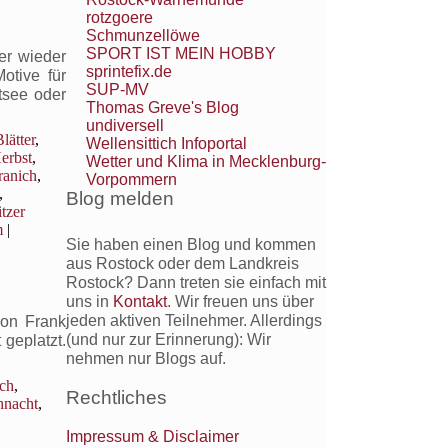
rotzgoere
tszeit
Schmunzellöwe
SPORT IST MEIN HOBBY
er wieder
sprintefix.de
otive für
SUP-MV
r
tsee oder
Thomas Greve's Blog
elle
undiversell
lätter
,
Wellensittich Infoportal
erbst
,
Wetter und Klima in Mecklenburg-
ranich
,
Vorpommern
,
Blog melden
tzer
m
|
Sie haben einen Blog und kommen
aus Rostock oder dem Landkreis
Rostock? Dann treten sie einfach mit
uns in
Kontakt
. Wir freuen uns über
jeden aktiven Teilnehmer. Allerdings
von Frank
(und nur zur Erinnerung): Wir
geplatzt.
nehmen nur Blogs auf.
ch
,
Rechtliches
hnacht
,
Impressum & Disclaimer