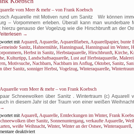
rank Koebsch
Adven
Aquarelle vom Meer & mehr – von Frank Koebsch
ist
Zeit
ebsch Aquarelle mit Motiven rund um Sanitz Wir können imm
für
urg – Vorpommern erleben. Überall kann man wunderbare M
Winte
t hierzu genauso der Vogelzug wie die Hirschbrunft an der Os
Aquar
eiterlesen
→
wortet mit
Aquarell
,
Aquarelle
,
Aquarellfarben
,
Aquarellpapier
,
bunte B
Gemeinde Sanitz
,
Hahnemühle
,
Hanningsaal
,
Hanningsaal im Winter
,
H
Vorpommern
,
Herbst in Sanitz
,
Herbstaquarelle
,
Hirschbrunft
,
Kirche
,
K
he
,
Kulturtipp
,
Landschaftsaquarelle
,
Lust auf Herbstaquarelle
,
Malerei
ern
,
Motivsuche
,
Nachbarn
,
Nachbarn im Anflug
,
Oktober
,
Sanitz
,
Sani
 über Sanitz
,
sonniger Herbst
,
Vogelzug
,
Winteraquarelle
,
Wintertrau
, Aquarelle vom Meer & mehr – von Frank Koebsch
paar Schneewolken über Sanitz . Wintertraum (c) Aquarell 
uch in diesem Jahr ist der Traum von einer weißen Weihnacht 
→
wortet mit
Aquarell
,
Aquarelle
,
Entdeckungen im Winter
,
Frank Koebs
chneewolken über Sanitz
,
Sonnenuntergang
,
verkaufte Aquarelle
,
Wei
arten
,
weiße Weihnacht
,
Winter
,
Winter an der Ostsee
,
Winteraquarell
,
für
ntare deaktiviert