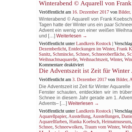
Winterabend © Aquarell von Fran
Veröffentlicht am
16. Dezember 2017
von
Bilder
Winterabend © Aquarell von Frank Koebsch 
Tagen hatte der Winter uns ein paar Schneew
Advent ein wenig von einer weißen Weihnac
und […]
Weiterlesen
→
Veröffentlicht unter
Landkreis Rostock
|
Verschlag
Dezemberlicht
,
Entdeckungen im Winter
,
Frank 
Sanitz
,
Schmincke
,
Schnee
,
Schneeoberfläche
,
Sc
Weihnachtsaquarelle
,
Weihnachtszeit
,
Winter
,
Win
für
Kommentare deaktiviert
Die Adventszeit ist Zeit für Winter
Winterabend
©
Veröffentlicht am
3. Dezember 2017
von
Bilder,
Aquarell
von
Die Adventszeit ist Zeit für Winter Aquarel
Frank
Fenster schauten, entdeckten wir im trüb
Koebsch
Schnee in diesem Jahr gerade am 1. Advent
Advents– […]
Weiterlesen
→
Veröffentlicht unter
Landkreis Rostock
|
Verschlag
Aquarellpapier
,
Ausstellung
,
Ausstellungen
,
Danie
Aquarellfarben
,
Hanka Koebsch
,
Heimatmuseum
Schnee
,
Schneewolken
,
Traum vom Winter
,
Weihn