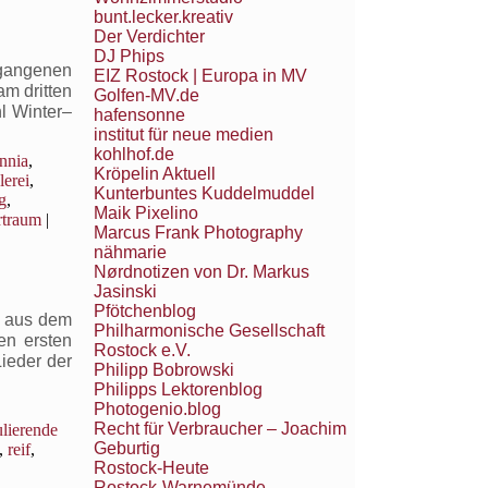
bunt.lecker.kreativ
ll
Der Verdichter
DJ Phips
rgangenen
EIZ Rostock | Europa in MV
m dritten
Golfen-MV.de
l Winter–
hafensonne
institut für neue medien
kohlhof.de
annia
,
Kröpelin Aktuell
erei
,
Kunterbuntes Kuddelmuddel
g
,
Maik Pixelino
rtraum
|
Marcus Frank Photography
nähmarie
Nørdnotizen von Dr. Markus
Jasinski
Pfötchenblog
en aus dem
Philharmonische Gesellschaft
en ersten
Rostock e.V.
ieder der
Philipp Bobrowski
Philipps Lektorenblog
Photogenio.blog
Recht für Verbraucher – Joachim
ulierende
Geburtig
,
reif
,
Rostock-Heute
Rostock-Warnemünde