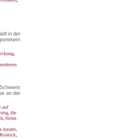
dt in der
orpommern
eckung
,
ntieren
 Schwerin
se an der
e auf
erung
,
die
it
,
Heinr.
 kreativ
,
Rostock
,