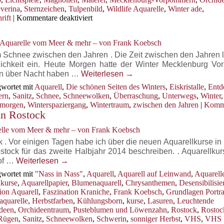
verina
,
Sternzeichen
,
Tulpenbild
,
Wildlife Aquarelle
,
Winter ade
,
für
rift
|
Kommentare deaktiviert
Frühlingsaquarelle
in
, Aquarelle vom Meer & mehr – von Frank Koebsch
der
Galerie
Schnee zwischen den Jahren . Die Zeit zwischen den Jahren lä
Severina
chkeit ein. Heute Morgen hatte der Winter Mecklenburg V
en über Nacht haben …
Weiterlesen
→
wortet mit
Aquarell
,
Die schönen Seiten des Winters
,
Eiskristalle
,
Entd
ern
,
Sanitz
,
Schnee
,
Schneewolken
,
Überraschung
,
Unterwegs
,
Winter
,
rmorgen
,
Winterspaziergang
,
Wintertraum
,
zwischen den Jahren
|
Komme
in Rostock
relle vom Meer & mehr – von Frank Koebsch
 . Vor einigen Tagen habe ich über die neuen Aquarellkurse in
stock für das zweite Halbjahr 2014 beschreiben. . Aquarellkur
of …
Weiterlesen
→
wortet mit
"Nass in Nass"
,
Aquarell
,
Aquarell auf Leinwand
,
Aquarell
lkurse
,
Aquarellpapier
,
Blumenaquarell
,
Chrysanthemen
,
Desensibilisi
ion Aquarell
,
Faszination Kraniche
,
Frank Koebsch
,
Grundlagen Portra
aquarelle
,
Herbstfarben
,
Kühlungsborn
,
kurse
,
Lasuren
,
Leuchtende
deen
,
Orchideentraum
,
Pusteblumen und Löwenzahn
,
Rostock
,
Rostock
Rügen
,
Sanitz
,
Schneewolken
,
Schwerin
,
sonniger Herbst
,
VHS
,
VHS 