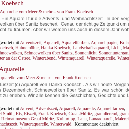
k Koebsch
Ein
Winteraquare
, Aquarelle vom Meer & mehr – von Frank Koebsch
aus
Tromsø
Ein Aquarell für die Advents- und Weihnachtszeit In den ve
olken über Sanitz beschert. Genau der richtige Zeitpunkt um a
ht zu träumen. Aber wir werden uns auch in diesem Jahr woh
wortet mit
Adventszeit
,
Aquarell
,
Aquarellfarben
,
Aquarellpapier
,
Brit
Koebsch
,
Hahnemühle
,
Hanka Koebsch
,
Landschaftsaquarell
,
Licht
,
Mal
hneewolken
,
Schneewolken über Sanitz
,
Sonnenlicht
,
Sonnenuntergan
ter an der Ostsee
,
Winterabend
,
Winteraquarell
,
Winteraquarelle
,
Winte
 Aquarelle
 Aquarelle vom Meer & mehr – von Frank Koebsch
le Eiszeit (c) Aquarell von Hanka Koebsch . Als wir heute Morg
en Dezemberlicht Schneewolken über Sanitz. Es war schön d
 zu erleben. Wir alle kennen die Geschichten, Gedichte und L
wortet mit
Advent
,
Adventszeit
,
Aquarell
,
Aquarelle
,
Aquarellfarben
,
l Smith
,
Eis
,
Eiszeit
,
Frank Koebsch
,
Graal-Müritz
,
granulierend
,
gran
,
Heimatmuseum Graal Müritz
,
Kulturtipp
,
Lana
,
Lanaaquarell
,
Malerei
für
achtszeit
,
Winteraquarelle
,
Winterwald
|
Kommentare deaktiviert
Die