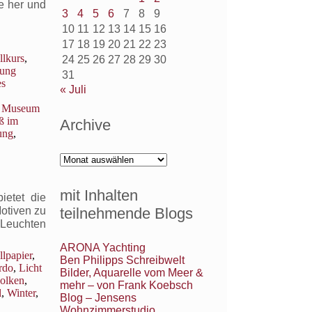
e her und
3
4
5
6
7
8
9
quarelle
10
11
12
13
14
15
16
17
18
19
20
21
22
23
llkurs
,
24
25
26
27
28
29
30
lung
31
es
« Juli
he Museum
ß im
Archive
ung
,
Archive
mit Inhalten
ietet die
teilnehmende Blogs
Motiven zu
 Leuchten
ARONA Yachting
lpapier
,
Ben Philipps Schreibwelt
rdo
,
Licht
Bilder, Aquarelle vom Meer &
olken
,
mehr – von Frank Koebsch
l
,
Winter
,
Blog – Jensens
Wohnzimmerstudio