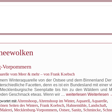
neewolken
rg-Vorpommern
uarelle vom Meer & mehr – von Frank Koebsch
ern Winteraquarelle von der Ostsee und dem Binnenland Der 
schiedliche Facetten, denn es ist ein Bundesland mit einer vi
e Mecklenburgische Seenplatte bis hin zu den Wäldern und 
Winterlandschaften
r jeden Geschmack etwas. Wenn wir …
weiterlesen
Weiterlesen
in
wortet mit
Ahrenshoop
,
Ahrenshoop im Winter
,
Aquarell
,
Aquarelle
,
Mecklenburg-
önen Seiten des Winters
,
Frank Koebsch
,
Hahnemühle
,
Landschaft
,
Vorpommern
Malerei
,
Mecklenburg-Vorpommern
,
Ostsee
,
Sanitz
,
Schmincke
,
Schn