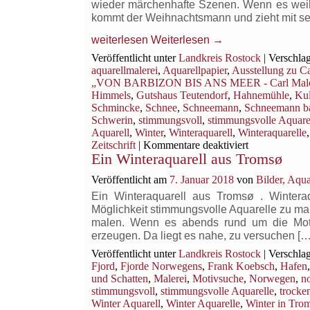
wieder märchenhafte Szenen. Wenn es wei
kommt der Weihnachtsmann und zieht mit se
weiterlesen
Weiterlesen
→
Veröffentlicht unter
Landkreis Rostock
|
Verschlag
aquarellmalerei
,
Aquarellpapier
,
Ausstellung zu C
„VON BARBIZON BIS ANS MEER - Carl Malchi
Himmels
,
Gutshaus Teutendorf
,
Hahnemühle
,
Kul
Schmincke
,
Schnee
,
Schneemann
,
Schneemann b
Schwerin
,
stimmungsvoll
,
stimmungsvolle Aquare
Aquarell
,
Winter
,
Winteraquarell
,
Winteraquarelle
für
Zeitschrift
|
Kommentare deaktiviert
Ein Winteraquarell aus Tromsø
AQUARELL
WANN
Veröffentlicht am
7. Januar 2018
von
Bilder, Aqu
WIRD
ES
Ein Winteraquarell aus Tromsø . Wintera
WIEDER
Möglichkeit stimmungsvolle Aquarelle zu mal
EINMAL
malen. Wenn es abends rund um die Moti
RICHTIG
erzeugen. Da liegt es nahe, zu versuchen […
WINTER
Veröffentlicht unter
Landkreis Rostock
|
Verschlag
Fjord
,
Fjorde Norwegens
,
Frank Koebsch
,
Hafen
und Schatten
,
Malerei
,
Motivsuche
,
Norwegen
,
n
stimmungsvoll
,
stimmungsvolle Aquarelle
,
trocke
Winter Aquarell
,
Winter Aquarelle
,
Winter in Tro