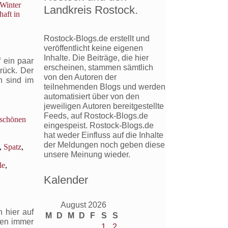
Winter
Landkreis Rostock.
haft in
Rostock-Blogs.de erstellt und
veröffentlicht keine eigenen
Inhalte. Die Beiträge, die hier
 ein paar
erscheinen, stammen sämtlich
rück. Der
von den Autoren der
h sind im
teilnehmenden Blogs und werden
automatisiert über von den
jeweiligen Autoren bereitgestellte
Feeds, auf Rostock-Blogs.de
 schönen
eingespeist. Rostock-Blogs.de
hat weder Einfluss auf die Inhalte
der Meldungen noch geben diese
,
Spatz
,
unsere Meinung wieder.
le
,
Kalender
schein
August 2026
hier auf
M
D
M
D
F
S
S
gen immer
1
2