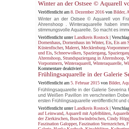
Winter an der Ostsee © Aquarell 
Veröffentlicht am
8. Dezember 2016
von
Bilder,
Winter an der Ostsee © Aquarell von Fra
Ahrenshoop . Winteraquarelle haben imm
stimmungsvolle Aquarelle. So macht es im
Veröffentlicht unter
Landkreis Rostock
|
Verschlag
Dornenhaus
,
Dornenhaus im Winter
,
Eis
,
Eis am 
Küstenfischer
,
Malerei
,
Mecklenburg-Vorpommer
und Eis
,
Schneewolken
,
Spaziergang
,
Spaziergan
Ahrenshoop
,
Strandspaziergang in Ahrenshoop
,
W
Vorpommern
,
Winteraquarell
,
Winteraquarelle
,
Wi
für
Kommentare deaktiviert
Frühlingsaquarelle in der Galerie S
Winter
an
Veröffentlicht am
5. Februar 2015
von
Bilder, Aq
der
Ostsee
Frühlingsaquarelle in der Galerie Severin
©
und Weißen Pavillon im verschneiten Dober
Aquarell
ersten Frühlingsaquarelle veröffentlicht und
von
Veröffentlicht unter
Landkreis Rostock
|
Verschlag
Frank
auf Leinwand
,
Aquarell mit Apfelblüten
,
Aquarell
Koebsch
der Zierkirschen
,
Buschwindröschen
,
Cindy Höpp
Faszination Galopper
,
Faszination Sternzeichen
,
F
Galerie
,
Hanka Koebsch
,
Kirschblüten
,
Kulturtip