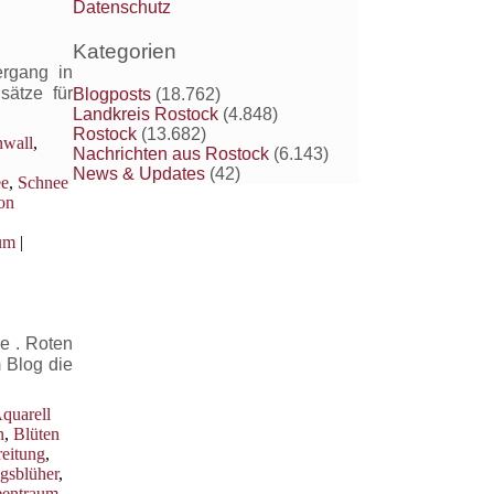
Datenschutz
Kategorien
ergang in
sätze für
Blogposts
(18.762)
Landkreis Rostock
(4.848)
Rostock
(13.682)
nwall
,
Nachrichten aus Rostock
(6.143)
News & Updates
(42)
ee
,
Schnee
on
um
|
e . Roten
 Blog die
quarell
n
,
Blüten
reitung
,
ngsblüher
,
eentraum
,