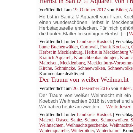
Herbst in Sanitz © Aquarell von F
Veröffentlicht am
19. Oktober 2017
von
Bilder, 
Herbst in Sanitz © Aquarell von Frank Ko
einen wunderschönen Herbst in Mecklenb
Herbstaquarelle entdecken. Für mich gehör
die bunten Blätter im sonnigen Herbst. […]
W
Veröffentlicht unter
Landkreis Rostock
|
Verschlag
bunte Buchenwälder
,
Cornwall
,
Frank Koebsch
,
Herbst in Mecklenburg
,
Herbst in Mecklenburg 
Kranich Aquarell
,
Kranichbeobachtungen
,
Kranic
Malreisen
,
Mecklenburg
,
Mecklenburg-Vorpomm
Kirche
,
Schmincke
,
Schneewolken
,
Schneewolken
für
Kommentare deaktiviert
Der Traum von weißer Weihnacht
Herbst
in
Veröffentlicht am
26. Dezember 2016
von
Bilder
Sanitz
©
Der Traum von weißer Weihnacht mit ein 
Aquarell
Koebsch Weihnachten 2016 ist vorbei und a
von
Wir haben heute am zweiten …
Weiterlesen
Frank
Veröffentlicht unter
Landkreis Rostock
|
Verschlag
Koebsch
Malerei
,
Ostsee
,
Sanitz
,
Schnee
,
Schneewolken
,
S
Weihnachten
,
Weihnachtsgeschenke
,
Weihnachtsk
Winteraquarelle
,
Winterbilder
,
Wintertraum
|
Komme