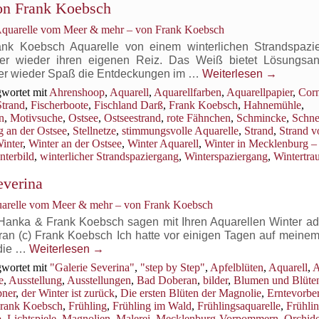
von Frank Koebsch
Der
Traum
 Aquarelle vom Meer & mehr – von Frank Koebsch
von
weißer
nk Koebsch Aquarelle von einem winterlichen Strandspazi
Weihnacht
er wieder ihren eigenen Reiz. Das Weiß bietet Lösungsan
mer wieder Spaß die Entdeckungen im …
Weiterlesen
→
wortet mit
Ahrenshoop
,
Aquarell
,
Aquarellfarben
,
Aquarellpapier
,
Cor
Strand
,
Fischerboote
,
Fischland Darß
,
Frank Koebsch
,
Hahnemühle
,
n
,
Motivsuche
,
Ostsee
,
Ostseestrand
,
rote Fähnchen
,
Schmincke
,
Schn
g an der Ostsee
,
Stellnetze
,
stimmungsvolle Aquarelle
,
Strand
,
Strand v
inter
,
Winter an der Ostsee
,
Winter Aquarell
,
Winter in Mecklenburg –
nterbild
,
winterlicher Strandspaziergang
,
Winterspaziergang
,
Wintertra
everina
uarelle vom Meer & mehr – von Frank Koebsch
a Hanka & Frank Koebsch sagen mit Ihren Aquarellen Winter ad
an (c) Frank Koebsch Ich hatte vor einigen Tagen auf meinem
 die …
Weiterlesen
→
wortet mit
"Galerie Severina"
,
"step by Step"
,
Apfelblüten
,
Aquarell
,
A
e
,
Ausstellung
,
Ausstellungen
,
Bad Doberan
,
bilder
,
Blumen und Blüte
ner
,
der Winter ist zurück
,
Die ersten Blüten der Magnolie
,
Erntevorbe
rank Koebsch
,
Frühling
,
Frühling im Wald
,
Frühlingsaquarelle
,
Frühli
p
,
Lichtspiele
,
Magnolien
,
Malerei
,
Mecklenburg-Vorpommern
,
Orchid