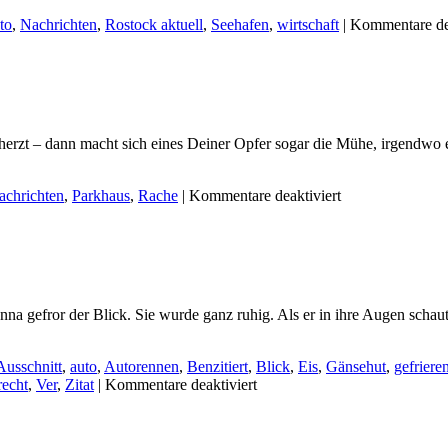
to
,
Nachrichten
,
Rostock aktuell
,
Seehafen
,
wirtschaft
|
Kommentare dea
cherzt – dann macht sich eines Deiner Opfer sogar die Mühe, irgendwo
für
achrichten
,
Parkhaus
,
Rache
|
Kommentare deaktiviert
Wenn
Du
echt
nicht
gut
parken
gefror der Blick. Sie wurde ganz ruhig. Als er in ihre Augen schaute
kannst…
Ausschnitt
,
auto
,
Autorennen
,
Benzitiert
,
Blick
,
Eis
,
Gänsehut
,
gefriere
für
recht
,
Ver
,
Zitat
|
Kommentare deaktiviert
Benzitiert:
Gänsehaut