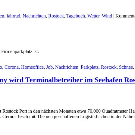
en
,
fahrrad
,
Nachrichten
,
Rostock
,
Tagebuch
,
Wetter
,
Wind
|
Kommentar
 Firmenparkplatz ist.
to
,
Corona
,
Homeoffice
,
Job
,
Nachrichten
,
Parkplatz
,
Rostock
,
Schnee
 wird Terminalbetreiber im Seehafen Rost
tigt Rostock Port in den nächsten Monaten etwa 70.000 Quadratmeter
 Dr. Gernot Tesch mit. Die neu geschaffenen Logistikflächen in der N