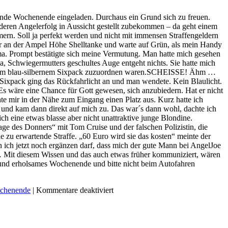
ein
die
„falscher
fest
mende Wochenende eingeladen. Durchaus ein Grund sich zu freuen.
Fehler“.
eingebauten
nderen Angelerfolg in Aussicht gestellt zubekommen – da geht einem
Navigationsgeräte
ern. Soll ja perfekt werden und nicht mit immensen Straffengeldern
entwendet
pur an der Ampel Höhe Shelltanke und warte auf Grün, als mein Handy
a. Prompt bestätigte sich meine Vermutung. Man hatte mich gesehen
a, Schwiegermutters geschultes Auge entgeht nichts. Sie hatte mich
einem blau-silbernem Sixpack zuzuordnen waren.SCHEISSE! Ähm …
Sixpack ging das Rückfahrlicht an und man wendete. Kein Blaulicht.
. Es wäre eine Chance für Gott gewesen, sich anzubiedern. Hat er nicht
te mir in der Nähe zum Eingang einen Platz aus. Kurz hatte ich
ke und kam dann direkt auf mich zu. Das war´s dann wohl, dachte ich
ich eine etwas blasse aber nicht unattraktive junge Blondine.
ge des Donners“ mit Tom Cruise und der falschen Polizistin, die
 zu erwartende Straffe. „60 Euro wird sie das kosten“ meinte der
ich jetzt noch ergänzen darf, dass mich der gute Mann bei AngelJoe
 … Mit diesem Wissen und das auch etwas früher kommuniziert, wären
 und erholsames Wochenende und bitte nicht beim Autofahren
für
chenende
|
Kommentare deaktiviert
Strafe
muss
sein
oder