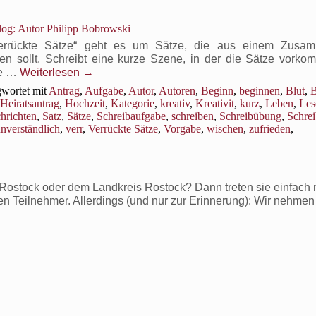
og: Autor Philipp Bobrowski
Verrückte Sätze“ geht es um Sätze, die aus einem Zusa
len sollt. Schreibt eine kurze Szene, in der die Sätze vorko
ie …
Weiterlesen
→
wortet mit
Antrag
,
Aufgabe
,
Autor
,
Autoren
,
Beginn
,
beginnen
,
Blut
,
B
Heiratsantrag
,
Hochzeit
,
Kategorie
,
kreativ
,
Kreativit
,
kurz
,
Leben
,
Les
hrichten
,
Satz
,
Sätze
,
Schreibaufgabe
,
schreiben
,
Schreibübung
,
Schre
nverständlich
,
verr
,
Verrückte Sätze
,
Vorgabe
,
wischen
,
zufrieden
,
ostock oder dem Landkreis Rostock? Dann treten sie einfach m
ven Teilnehmer. Allerdings (und nur zur Erinnerung): Wir nehmen