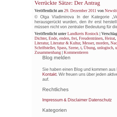
Verrückte Sätze: Der Antrag
Veröffentlicht am
29. Dezember 2011
von
Newsbl
© Olga Vladimirova In der Kategorie „
herausgerückt wurden, den ihr erst herstel
müssen nicht von zentraler Bedeutung für d
Veröffentlicht unter
Landkreis Rostock
|
Verschlag
Dichter
,
Ende
,
enden
,
frei
,
Freudentränen
,
Heirat
,
Literatur
,
Literatur & Kultur
,
Messer
,
morden
,
Nac
Schriftsteller
,
Spass
,
Szene
,
t
,
Übung
,
unlogisch
,
u
Zusammenhang
|
Kommentieren
Blog melden
Sie haben einen Blog und kommen aus R
Kontakt
. Wir freuen uns über jeden akti
auf.
Rechtliches
Impressum & Disclaimer
Datenschutz
Kategorien