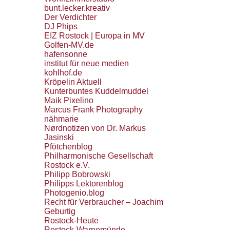
bunt.lecker.kreativ
Der Verdichter
DJ Phips
EIZ Rostock | Europa in MV
Golfen-MV.de
hafensonne
institut für neue medien
kohlhof.de
Kröpelin Aktuell
Kunterbuntes Kuddelmuddel
Maik Pixelino
Marcus Frank Photography
nähmarie
Nørdnotizen von Dr. Markus
Jasinski
Pfötchenblog
Philharmonische Gesellschaft
Rostock e.V.
Philipp Bobrowski
Philipps Lektorenblog
Photogenio.blog
Recht für Verbraucher – Joachim
Geburtig
Rostock-Heute
Rostock-Warnemünde