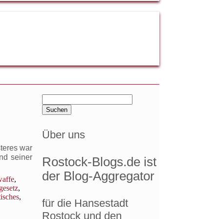
Suchen
nach:
Über uns
steres war
und seiner
Rostock-Blogs.de ist
der Blog-Aggregator
waffe
,
gesetz
,
tisches
,
für die Hansestadt
Rostock und den