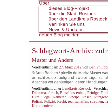
Über
dieses Blog-Projekt
über die Stadt Rostock
über den Landkreis Rostock
Verlinken Sie uns
News & Updates
neuen Blog melden
Schlagwort-Archiv:
zuf
Muster und Anders
Veröffentlicht am
27. März 2012
von
Ben Philipp
© Arno Bachert / pixelio.de Moritz Muster war
er nicht zuletzt aufgrund zweier Eigenschaf
Abscheu vor denjenigen, deren Handlunge
Veröffentlicht unter
Landkreis Rostock
|
Verschlag
Dilemma
,
ehrlich
,
Entschlossenheit
,
Erfolge
,
Fami
Hilfe
,
illegal
,
Kamerad
,
Kneipe
,
Krisen
,
Kurzgesc
Polizei
,
Polizist
,
Recht
,
rechtschaffen
,
streunen
,
T
Kommentieren