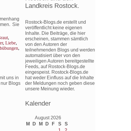
Landkreis Rostock.
mmenhang
Rostock-Blogs.de erstellt und
mmen. Sie
veröffentlicht keine eigenen
Inhalte. Die Beiträge, die hier
raut
,
erscheinen, stammen sämtlich
er
,
Liebe
,
von den Autoren der
ibübungen
,
teilnehmenden Blogs und werden
automatisiert über von den
jeweiligen Autoren bereitgestellte
Feeds, auf Rostock-Blogs.de
eingespeist. Rostock-Blogs.de
hat weder Einfluss auf die Inhalte
it uns in
der Meldungen noch geben diese
 nur Blogs
unsere Meinung wieder.
Kalender
August 2026
M
D
M
D
F
S
S
1
2