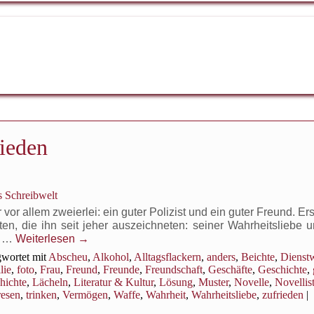
rieden
s Schreibwelt
 vor allem zweierlei: ein guter Polizist und ein guter Freund. Er
ten, die ihn seit jeher auszeichneten: seiner Wahrheitsliebe 
n …
Weiterlesen
→
wortet mit
Abscheu
,
Alkohol
,
Alltagsflackern
,
anders
,
Beichte
,
Dienst
lie
,
foto
,
Frau
,
Freund
,
Freunde
,
Freundschaft
,
Geschäfte
,
Geschichte
,
hichte
,
Lächeln
,
Literatur & Kultur
,
Lösung
,
Muster
,
Novelle
,
Novellis
resen
,
trinken
,
Vermögen
,
Waffe
,
Wahrheit
,
Wahrheitsliebe
,
zufrieden
|