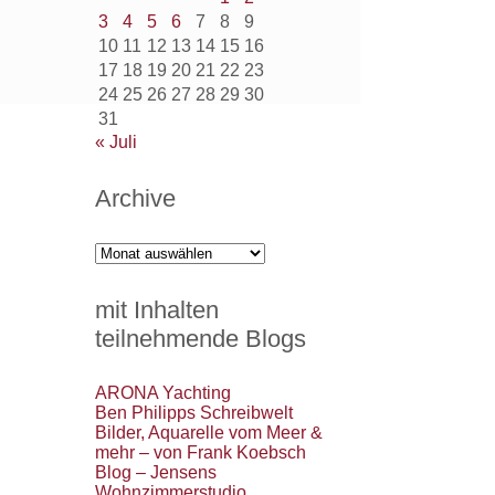
3
4
5
6
7
8
9
10
11
12
13
14
15
16
17
18
19
20
21
22
23
24
25
26
27
28
29
30
31
« Juli
Archive
Archive
mit Inhalten
teilnehmende Blogs
ARONA Yachting
Ben Philipps Schreibwelt
Bilder, Aquarelle vom Meer &
mehr – von Frank Koebsch
Blog – Jensens
Wohnzimmerstudio