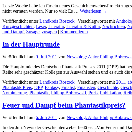
Letzte Woche habe ich für ein neues Geschichtenweber-Projekt zugesag
nicht verraten werden. Nur so viel: Es …
Weiterlesen
→
Veröffentlicht unter
Landkreis Rostock
|
Verschlagwortet mit
Antholo
Kurzgeschichten
,
Leser
,
Literatur
,
Literatur & Kultur
,
Nachrichten
,
N
und Dampf
,
Zusage
,
zusagen
|
Kommentieren
In der Hauptrunde
Veröffentlicht am
9. Juli 2011
von
Newsblog: Autor Philipp Bobrows
Die Hauptrunde des Deutschen Phantastik Preises 2011 (DPP) hat beg
Reihe sehr geschätzter Kollegen zur Auswahl stehen und es auch die 
Veröffentlicht unter
Landkreis Rostock
|
Verschlagwortet mit
2011
,
a
Phantastik Preis
,
DPP
,
Fantasy
,
Finalist
,
Finalisten
,
Geschichte
,
Gesch
Nominierung
,
Phantastik
,
Philipp Bobrowski
,
Preis
,
Publikation
,
Rei
Feuer und Dampf beim Phantastikpreis?
Veröffentlicht am
6. Juli 2011
von
Newsblog: Autor Philipp Bobrows
In den Juli-News der Geschichtenweber heißt es: „Von Feuer und Damp