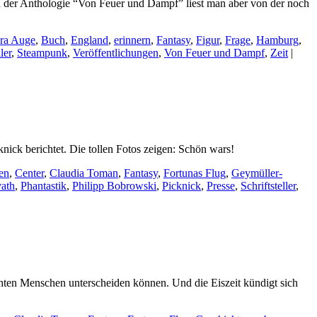
In der Anthologie “Von Feuer und Dampf” liest man aber von der noch
ra Auge
,
Buch
,
England
,
erinnern
,
Fantasy
,
Figur
,
Frage
,
Hamburg
,
ler
,
Steampunk
,
Veröffentlichungen
,
Von Feuer und Dampf
,
Zeit
|
ick berichtet. Die tollen Fotos zeigen: Schön wars!
en
,
Center
,
Claudia Toman
,
Fantasy
,
Fortunas Flug
,
Geymüller-
ath
,
Phantastik
,
Philipp Bobrowski
,
Picknick
,
Presse
,
Schriftsteller
,
chten Menschen unterscheiden können. Und die Eiszeit kündigt sich