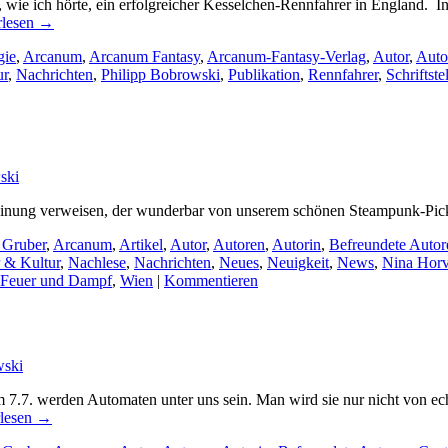
 wie ich hörte, ein erfolgreicher Kesselchen-Rennfahrer in England. 
rlesen
→
gie
,
Arcanum
,
Arcanum Fantasy
,
Arcanum-Fantasy-Verlag
,
Autor
,
Auto
ur
,
Nachrichten
,
Philipp Bobrowski
,
Publikation
,
Rennfahrer
,
Schriftstel
ski
Meinung verweisen, der wunderbar von unserem schönen Steampunk-Pickn
 Gruber
,
Arcanum
,
Artikel
,
Autor
,
Autoren
,
Autorin
,
Befreundete Autor
r & Kultur
,
Nachlese
,
Nachrichten
,
Neues
,
Neuigkeit
,
News
,
Nina Horv
Feuer und Dampf
,
Wien
|
Kommentieren
wski
m 7.7. werden Automaten unter uns sein. Man wird sie nur nicht von e
rlesen
→