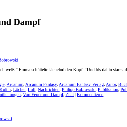
und Dampf
 Bobrowski
weiß.” Emma schüttelte lächelnd den Kopf. “Und bis dahin starrst du 
gie
,
Arcanum
,
Arcanum Fantasy
,
Arcanum-Fantasy-Verlag
,
Autor
,
Buc
Kultur
,
Löcher
,
Luft
,
Nachrichten
,
Philipp Bobrowski
,
Publikation
,
Publ
ntlichungen
,
Von Feuer und Dampf
,
Zitat
|
Kommentieren
rowski