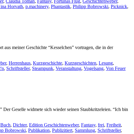
er
,
Claudia Toman
,
Fantasy
,
Fortunas Flug
,
Geschichtenweber
,
ina Horvath
,
p.machinery
,
Phantastik
,
Philipp Bobrowski
,
Picknick
,
t aus meiner Geschichte “Kesselchen” vortragen, die in der
ber
,
Herrenhaus
,
Kurzgeschichte
,
Kurzgeschichten
,
Lesung
,
'n
,
Schriftsteller
,
Steampunk
,
Veranstaltung
,
Vogelsang
,
Von Feuer
er Geselle widmete sich wieder seinen Staubkritzeleien. “Ich bin
,
Buch
,
Dichter
,
Edition Geschichtenweber
,
Fantasy
,
frei
,
Freiheit
,
ipp Bobrowski
,
Publikation
,
Publizitiert
,
Sammlung
,
Schriftsteller
,