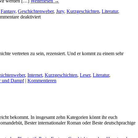
 Wir werden […]
Weiterlesen
→
,
Fantasy
,
Geschichtenweber
,
Jury
,
Kurzgeschichten
,
Literatur
,
für
mmentare deaktiviert
Feuer
und
Dampf
beim
Phantastikpreis?
chte vertreten zu sein, rezensiert. Und er kommt zu einem sehr
hichtenweber
,
Internet
,
Kurzgeschichten
,
Leser
,
Literatur
,
r und Dampf
|
Kommentieren
eicht bekommt. In insgesamt zehn Kategorien könnt ihr euch
 Romandebüt, Bester internationaler Roman oder Beste deutschprachige