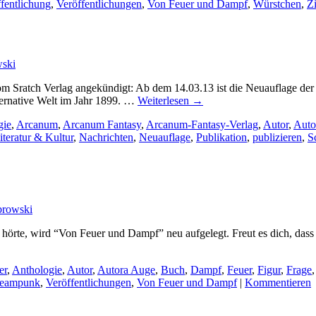
fentlichung
,
Veröffentlichungen
,
Von Feuer und Dampf
,
Würstchen
,
Zi
wski
om Sratch Verlag angekündigt: Ab dem 14.03.13 ist die Neuauflage d
ternative Welt im Jahr 1899. …
Weiterlesen
→
gie
,
Arcanum
,
Arcanum Fantasy
,
Arcanum-Fantasy-Verlag
,
Autor
,
Auto
iteratur & Kultur
,
Nachrichten
,
Neuauflage
,
Publikation
,
publizieren
,
Sc
browski
 hörte, wird “Von Feuer und Dampf” neu aufgelegt. Freut es dich, das
er
,
Anthologie
,
Autor
,
Autora Auge
,
Buch
,
Dampf
,
Feuer
,
Figur
,
Frage
teampunk
,
Veröffentlichungen
,
Von Feuer und Dampf
|
Kommentieren