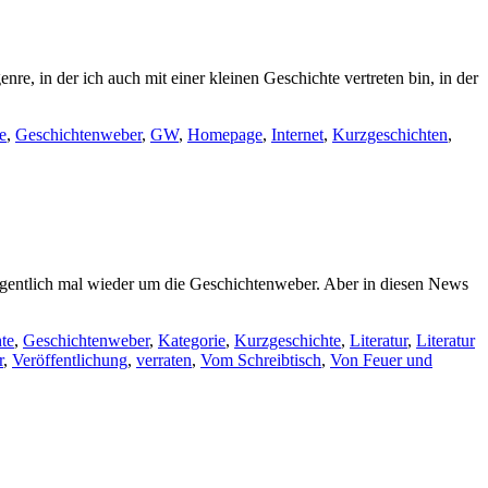
 in der ich auch mit einer kleinen Geschichte vertreten bin, in der
e
,
Geschichtenweber
,
GW
,
Homepage
,
Internet
,
Kurzgeschichten
,
eigentlich mal wieder um die Geschichtenweber. Aber in diesen News
te
,
Geschichtenweber
,
Kategorie
,
Kurzgeschichte
,
Literatur
,
Literatur
r
,
Veröffentlichung
,
verraten
,
Vom Schreibtisch
,
Von Feuer und