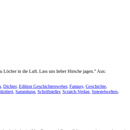
Löcher in die Luft. Lass uns lieber Hirsche jagen.” Aus:
h
,
Dichter
,
Edition Geschichtenweber
,
Fantasy
,
Geschichte
,
izitiert
,
Sammlung
,
Schriftsteller
,
Scratch-Verlag
,
Spiegelwelten
,