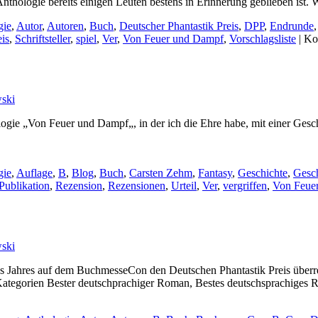
 Anthologie bereits einigen Leuten bestens in Erinnerung geblieben ist.
gie
,
Autor
,
Autoren
,
Buch
,
Deutscher Phantastik Preis
,
DPP
,
Endrunde
eis
,
Schriftsteller
,
spiel
,
Ver
,
Von Feuer und Dampf
,
Vorschlagsliste
|
Ko
ski
ie „Von Feuer und Dampf„, in der ich die Ehre habe, mit einer Geschi
gie
,
Auflage
,
B
,
Blog
,
Buch
,
Carsten Zehm
,
Fantasy
,
Geschichte
,
Gesc
Publikation
,
Rezension
,
Rezensionen
,
Urteil
,
Ver
,
vergriffen
,
Von Feue
ski
ses Jahres auf dem BuchmesseCon den Deutschen Phantastik Preis überr
n Kategorien Bester deutschprachiger Roman, Bestes deutschsprachiges