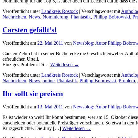
Nominierung für die Top 5, ist aber doch ein Zeichen dafür, dass die
Veröffentlicht unter
Landkreis Rostock
|
Verschlagwortet mit
Antholo
Nachrichten
,
News
,
Nominierung
,
Phantastik
,
Philipp Bobrowski
,
Pr
Carsten gefällt’s!
Veröffentlicht am
22. Mai 2011
von
Newsblog: Autor Philipp Bobrow
Carsten Zehm hat in seiner Bücherecke die Geschichtenweber-Antholog
erfreulichen Urteil.
Einziges Problem: Di…
Weiterlesen
→
Veröffentlicht unter
Landkreis Rostock
|
Verschlagwortet mit
Antholo
Nachrichten
,
News
,
online
,
Phantastik
,
Philipp Bobrowski
,
Problem
,
Ihr sollt sie preisen
Veröffentlicht am
13. Mai 2011
von
Newsblog: Autor Philipp Bobrow
Es ist wieder so weit! Ihr könnt bestimmen, wer am 15. Oktober die
entscheiden oder potentielle Preisträger vorschlagen. So etwa in de
Kurzgeschichte. Die Jury […]
Weiterlesen
→