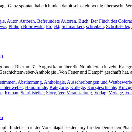
t. Ganz spontan habe ich mich damit selbst ein wenig überrascht. Woru
gie
,
Autor
,
Autoren
,
Befreundete Autoren
,
Buch
,
Der Fluch des Colora
ews
,
Philipp Bobrowski
,
Projekt
,
Schmankerl
,
schreiben
,
Schriftsteller
,
ki
onnen. Bis zum 31. August kann über die Nominierten in zehn Kategor
Geschichtenweber-Anthologie „Von Feuer und Dampf“ geschafft hat, an 
bstimmen
,
Abstimmung
,
Anthologie
,
Ausschreibungen und Wettbewerb
ichtenweber
,
Hauptrunde
,
Kategorie
,
Kollege
,
Kurzgeschichte
,
Kurzge
he
,
Roman
,
Schriftsteller
,
Story
,
Ver
,
Veranstaltung
,
Verlag
,
Verlage
,
Von
ki
f“ findet sich in der Vorschlagsliste der Jury für den Deutschen Phan