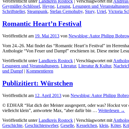
Veröffentlicht unter
Landkreis Rostock
|
Verschlagwortet mit
Andreas
Geymüller-Schlössel
,
Heyne
,
Lesung
,
Lesungen und Veranstaltungen
Schriftsteller
,
Steampunk
,
Stefan Cernohuby
,
Story
,
Uriel
,
Victoria Sc
Romantic Heart’n Festival
Veröffentlicht am
19. Mai 2013
von
Newsblog: Autor Philipp Bobro
Vom 24.-26. Mai findet das “Romantic Heart’n Festival” im Herrenhau
Anthologie “Von Feuer und Dampf” erschienen ist. Diese meine Les
Veröffentlicht unter
Landkreis Rostock
|
Verschlagwortet mit
Antholo
Lesungen und Veranstaltungen
,
Literatur
,
Literatur & Kultur
,
Nachric
und Dampf
|
Kommentieren
Publizitiert: Würstchen
Veröffentlicht am
12. April 2013
von
Newsblog: Autor Philipp Bobr
© EDHAR “Hat dich der Meister ausgesperrt, oder was? Hockst vor d
vielleicht klein”, antwortete Max, “aber dafür bin …
Weiterlesen
→
Veröffentlicht unter
Landkreis Rostock
|
Verschlagwortet mit
Antholo
Geschichte
,
Geschichtenweber
,
Geselle
,
Kesselchen
,
klein
,
Köter
,
Kri