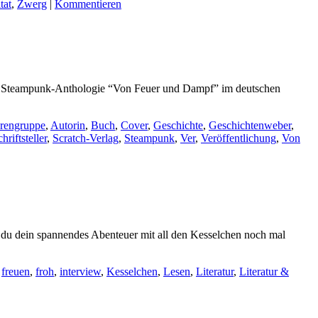
tat
,
Zwerg
|
Kommentieren
er Steampunk-Anthologie “Von Feuer und Dampf” im deutschen
rengruppe
,
Autorin
,
Buch
,
Cover
,
Geschichte
,
Geschichtenweber
,
hriftsteller
,
Scratch-Verlag
,
Steampunk
,
Ver
,
Veröffentlichung
,
Von
s du dein spannendes Abenteuer mit all den Kesselchen noch mal
,
freuen
,
froh
,
interview
,
Kesselchen
,
Lesen
,
Literatur
,
Literatur &