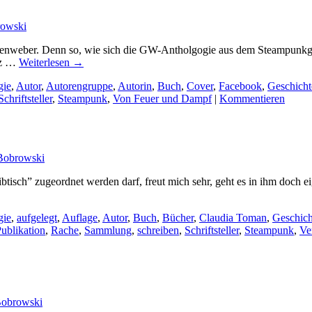
rowski
enweber. Denn so, wie sich die GW-Antholgogie aus dem Steampunkgenre,
nz …
Weiterlesen
→
gie
,
Autor
,
Autorengruppe
,
Autorin
,
Buch
,
Cover
,
Facebook
,
Geschicht
Schriftsteller
,
Steampunk
,
Von Feuer und Dampf
|
Kommentieren
 Bobrowski
tisch” zugeordnet werden darf, freut mich sehr, geht es in ihm doch 
gie
,
aufgelegt
,
Auflage
,
Autor
,
Buch
,
Bücher
,
Claudia Toman
,
Geschich
ublikation
,
Rache
,
Sammlung
,
schreiben
,
Schriftsteller
,
Steampunk
,
Ve
Bobrowski