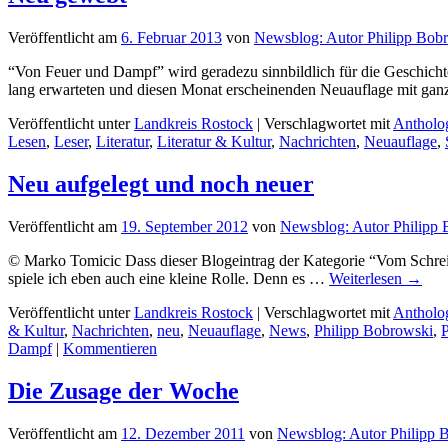
Veröffentlicht am
6. Februar 2013
von
Newsblog: Autor Philipp Bob
“Von Feuer und Dampf” wird geradezu sinnbildlich für die Geschicht
lang erwarteten und diesen Monat erscheinenden Neuauflage mit ga
Veröffentlicht unter
Landkreis Rostock
|
Verschlagwortet mit
Antholo
Lesen
,
Leser
,
Literatur
,
Literatur & Kultur
,
Nachrichten
,
Neuauflage
,
Neu aufgelegt und noch neuer
Veröffentlicht am
19. September 2012
von
Newsblog: Autor Philipp
© Marko Tomicic Dass dieser Blogeintrag der Kategorie “Vom Schreib
spiele ich eben auch eine kleine Rolle. Denn es …
Weiterlesen
→
Veröffentlicht unter
Landkreis Rostock
|
Verschlagwortet mit
Antholo
& Kultur
,
Nachrichten
,
neu
,
Neuauflage
,
News
,
Philipp Bobrowski
,
P
Dampf
|
Kommentieren
Die Zusage der Woche
Veröffentlicht am
12. Dezember 2011
von
Newsblog: Autor Philipp 