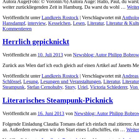
Autora Auge(Foto: © Voronin76) Autora Auge: Hallo, Paul, du warst,
weiter zurückliegenden Zeit in Hamburg. Da warst du wohl …
Weite
Veröffentlicht unter
Landkreis Rostock
|
Verschlagwortet mit
Antholo
Hansdampf
,
interview
,
Kesselchen
,
Lesen
,
Literatur
,
Literatur & Kult
Kommentieren
Herrlich gepicknickt
Veröffentlicht am
10. Juli 2013
von
Newsblog: Autor Philipp Bobrow
Zurück aus Wien darf ich euch gleich auf einen Artikel auf Janetts 
Veröffentlicht unter
Landkreis Rostock
|
Verschlagwortet mit
Andreas
Schlössel
,
Lesung
,
Lesungen und Veranstaltungen
,
Literatur
,
Literatu
Steampunk
,
Stefan Cernohuby
,
Story
,
Uriel
,
Victoria Schlederer
,
Von 
Literarisches Steampunk-Picknick
Veröffentlicht am
16. Juni 2013
von
Newsblog: Autor Philipp Bobro
Folgende Einladung Claudia Tomans darf ich einfach mal zitieren: A
an. Außerdem erwarten wir den Start eines Luftschiffes, ein …
Weite