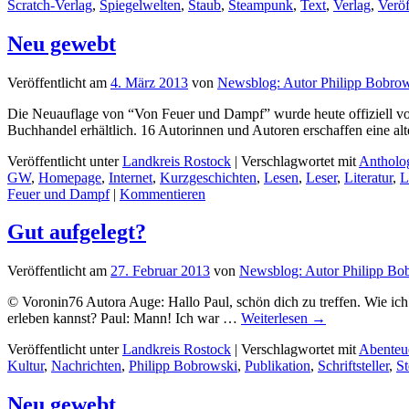
Scratch-Verlag
,
Spiegelwelten
,
Staub
,
Steampunk
,
Text
,
Verlag
,
Veröf
Neu gewebt
Veröffentlicht am
4. März 2013
von
Newsblog: Autor Philipp Bobro
Die Neuauflage von “Von Feuer und Dampf” wurde heute offiziell v
Buchhandel erhältlich. 16 Autorinnen und Autoren erschaffen eine al
Veröffentlicht unter
Landkreis Rostock
|
Verschlagwortet mit
Antholo
GW
,
Homepage
,
Internet
,
Kurzgeschichten
,
Lesen
,
Leser
,
Literatur
,
L
Feuer und Dampf
|
Kommentieren
Gut aufgelegt?
Veröffentlicht am
27. Februar 2013
von
Newsblog: Autor Philipp Bo
© Voronin76 Autora Auge: Hallo Paul, schön dich zu treffen. Wie ich
erleben kannst? Paul: Mann! Ich war …
Weiterlesen
→
Veröffentlicht unter
Landkreis Rostock
|
Verschlagwortet mit
Abenteu
Kultur
,
Nachrichten
,
Philipp Bobrowski
,
Publikation
,
Schriftsteller
,
S
Neu gewebt