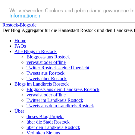
Wir verwenden Cookies und geben damit gewonnene Info
Informationen
Rostock-Blogs.de
Der Blog-Aggregator für die Hansestadt Rostock und den Landkreis 
Zum
Home
Inhalt
FAQs
springen
Alle Blogs in Rostock
Blogposts aus Rostock
verwaist oder offline
Twitter Rostock – eine Übersicht
Tweets aus Rostock
Tweets über Rostock
Blogs im Landkreis Rostock
Blogposts aus dem Landkreis Rostock
verwaist oder offline
Twitter im Landkreis Rostock
Tweets aus dem Landkreis Rostock
Über
dieses Blog-Projekt
über die Stadt Rostock
über den Landkreis Rostock
Verlinken Sie uns