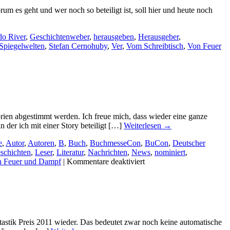
m es geht und wer noch so beteiligt ist, soll hier und heute noch
do River
,
Geschichtenweber
,
herausgeben
,
Herausgeber
,
Spiegelwelten
,
Stefan Cernohuby
,
Ver
,
Vom Schreibtisch
,
Von Feuer
ien abgestimmt werden. Ich freue mich, dass wieder eine ganze
der ich mit einer Story beteiligt […]
Weiterlesen
→
e
,
Autor
,
Autoren
,
B
,
Buch
,
BuchmesseCon
,
BuCon
,
Deutscher
schichten
,
Leser
,
Literatur
,
Nachrichten
,
News
,
nominiert
,
für
 Feuer und Dampf
|
Kommentare deaktiviert
In
der
Hauptrunde
tastik Preis 2011 wieder. Das bedeutet zwar noch keine automatische