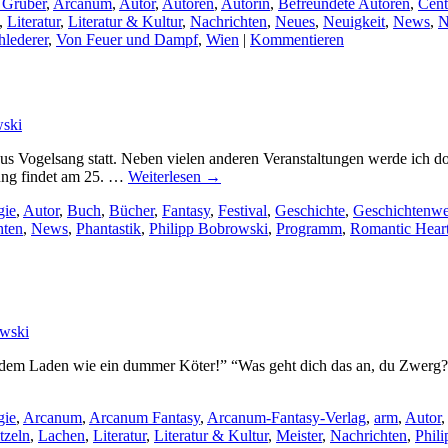
 Gruber
,
Arcanum
,
Autor
,
Autoren
,
Autorin
,
Befreundete Autoren
,
Cent
,
Literatur
,
Literatur & Kultur
,
Nachrichten
,
Neues
,
Neuigkeit
,
News
,
N
hlederer
,
Von Feuer und Dampf
,
Wien
|
Kommentieren
wski
s Vogelsang statt. Neben vielen anderen Veranstaltungen werde ich dor
ung findet am 25. …
Weiterlesen
→
gie
,
Autor
,
Buch
,
Bücher
,
Fantasy
,
Festival
,
Geschichte
,
Geschichtenwe
hten
,
News
,
Phantastik
,
Philipp Bobrowski
,
Programm
,
Romantic Heart
owski
em Laden wie ein dummer Köter!” “Was geht dich das an, du Zwerg?” D
gie
,
Arcanum
,
Arcanum Fantasy
,
Arcanum-Fantasy-Verlag
,
arm
,
Autor
tzeln
,
Lachen
,
Literatur
,
Literatur & Kultur
,
Meister
,
Nachrichten
,
Phil