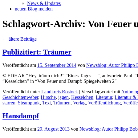
News & Updates
neuen Blog melden
Schlagwort-Archiv:
Von Feuer 
←
ältere Beiträge
Publizitiert: Träumer
Veröffentlicht am
15. September 2014
von
Newsblog: Autor Philipp
© EDHAR “Hey, träum nicht!” “Eines Tages …”, antwortete Paul. “Ich 
“Kesselchen” in “Von Feuer und Dampf: Spiegelwelten 2″
Veröffentlicht unter
Landkreis Rostock
|
Verschlagwortet mit
Antholo
Geschichtenweber
,
Hirsche
,
jagen
,
Kesselchen
,
Literatur
,
Literatur & 
starren
,
Steampunk
,
Text
,
Träumen
,
Verlag
,
Veröffentlichung
,
Veröffe
Hansdampf
Veröffentlicht am
29. August 2013
von
Newsblog: Autor Philipp Bob