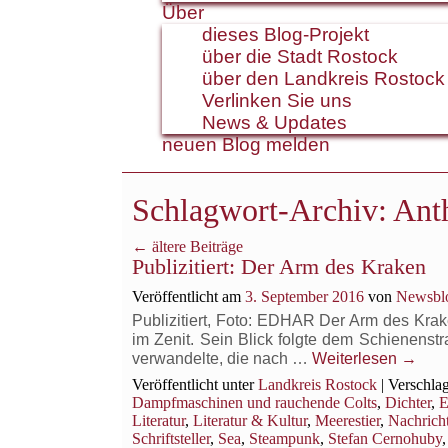
Über
dieses Blog-Projekt
über die Stadt Rostock
über den Landkreis Rostock
Verlinken Sie uns
News & Updates
neuen Blog melden
Schlagwort-Archiv:
Ant
←
ältere Beiträge
Publizitiert: Der Arm des Kraken
Veröffentlicht am
3. September 2016
von
Newsblo
Publizitiert, Foto: EDHAR Der Arm des Kra
im Zenit. Sein Blick folgte dem Schienenst
verwandelte, die nach …
Weiterlesen
→
Veröffentlicht unter
Landkreis Rostock
|
Verschlag
Dampfmaschinen und rauchende Colts
,
Dichter
,
E
Literatur
,
Literatur & Kultur
,
Meerestier
,
Nachrich
Schriftsteller
,
Sea
,
Steampunk
,
Stefan Cernohuby