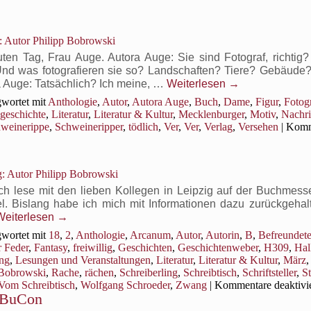
 Autor Philipp Bobrowski
ten Tag, Frau Auge. Autora Auge: Sie sind Fotograf, richtig?
: Und was fotografieren sie so? Landschaften? Tiere? Gebäude
a Auge: Tatsächlich? Ich meine, …
Weiterlesen
→
wortet mit
Anthologie
,
Autor
,
Autora Auge
,
Buch
,
Dame
,
Figur
,
Fotog
geschichte
,
Literatur
,
Literatur & Kultur
,
Mecklenburger
,
Motiv
,
Nachri
weinerippe
,
Schweineripper
,
tödlich
,
Ver
,
Ver
,
Verlag
,
Versehen
|
Komm
: Autor Philipp Bobrowski
Ich lese mit den lieben Kollegen in Leipzig auf der Buchmess
l. Bislang habe ich mich mit Informationen dazu zurückgehal
Weiterlesen
→
wortet mit
18
,
2
,
Anthologie
,
Arcanum
,
Autor
,
Autorin
,
B
,
Befreundet
 Feder
,
Fantasy
,
freiwillig
,
Geschichten
,
Geschichtenweber
,
H309
,
Hal
ng
,
Lesungen und Veranstaltungen
,
Literatur
,
Literatur & Kultur
,
März
,
 Bobrowski
,
Rache
,
rächen
,
Schreiberling
,
Schreibtisch
,
Schriftsteller
,
S
Vom Schreibtisch
,
Wolfgang Schroeder
,
Zwang
|
Kommentare deaktivie
 BuCon