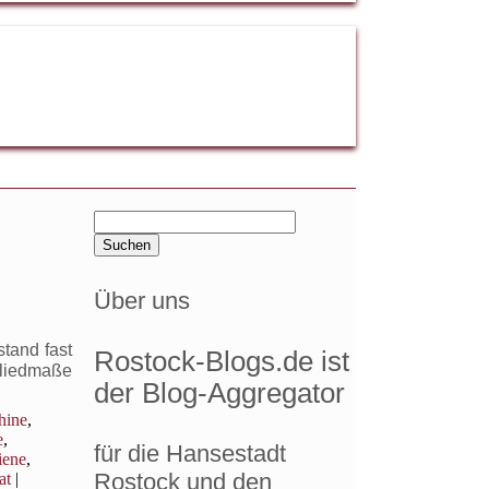
Suchen
nach:
Über uns
tand fast
Rostock-Blogs.de ist
Gliedmaße
der Blog-Aggregator
hine
,
e
,
für die Hansestadt
iene
,
Rostock und den
at
|