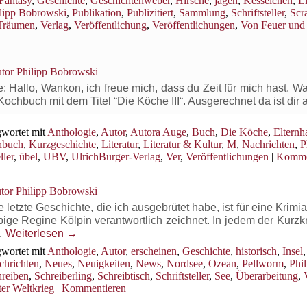
Fantasy
,
Geschichte
,
Geschichtenweber
,
Hirsche
,
jagen
,
Kesselchen
,
Li
lipp Bobrowski
,
Publikation
,
Publizitiert
,
Sammlung
,
Schriftsteller
,
Scr
Träumen
,
Verlag
,
Veröffentlichung
,
Veröffentlichungen
,
Von Feuer un
tor Philipp Bobrowski
 Hallo, Wankon, ich freue mich, dass du Zeit für mich hast. W
 Kochbuch mit dem Titel “Die Köche III“. Ausgerechnet da ist dir
wortet mit
Anthologie
,
Autor
,
Autora Auge
,
Buch
,
Die Köche
,
Elternh
hbuch
,
Kurzgeschichte
,
Literatur
,
Literatur & Kultur
,
M
,
Nachrichten
,
P
ller
,
übel
,
UBV
,
UlrichBurger-Verlag
,
Ver
,
Veröffentlichungen
|
Komme
tor Philipp Bobrowski
letzte Geschichte, die ich ausgebrütet habe, ist für eine Krimi
bige Regine Kölpin verantwortlich zeichnet. In jedem der Kurzk
 …
Weiterlesen
→
wortet mit
Anthologie
,
Autor
,
erscheinen
,
Geschichte
,
historisch
,
Insel
chrichten
,
Neues
,
Neuigkeiten
,
News
,
Nordsee
,
Ozean
,
Pellworm
,
Phil
hreiben
,
Schreiberling
,
Schreibtisch
,
Schriftsteller
,
See
,
Überarbeitung
,
er Weltkrieg
|
Kommentieren