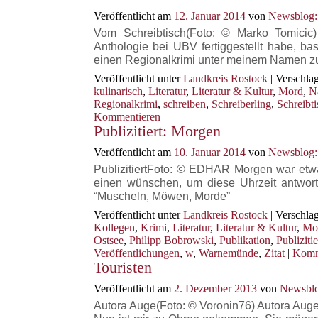
Veröffentlicht am
12. Januar 2014
von
Newsblog:
Vom Schreibtisch(Foto: © Marko Tomicic
Anthologie bei UBV fertiggestellt habe, ba
einen Regionalkrimi unter meinem Namen zu 
Veröffentlicht unter
Landkreis Rostock
|
Verschlag
kulinarisch
,
Literatur
,
Literatur & Kultur
,
Mord
,
N
Regionalkrimi
,
schreiben
,
Schreiberling
,
Schreibti
Kommentieren
Publizitiert: Morgen
Veröffentlicht am
10. Januar 2014
von
Newsblog:
PublizitiertFoto: © EDHAR Morgen war etwas
einen wünschen, um diese Uhrzeit antworte
“Muscheln, Möwen, Morde”
Veröffentlicht unter
Landkreis Rostock
|
Verschlag
Kollegen
,
Krimi
,
Literatur
,
Literatur & Kultur
,
Mo
Ostsee
,
Philipp Bobrowski
,
Publikation
,
Publizitie
Veröffentlichungen
,
w
,
Warnemünde
,
Zitat
|
Komm
Touristen
Veröffentlicht am
2. Dezember 2013
von
Newsblo
Autora Auge(Foto: © Voronin76) Autora Auge