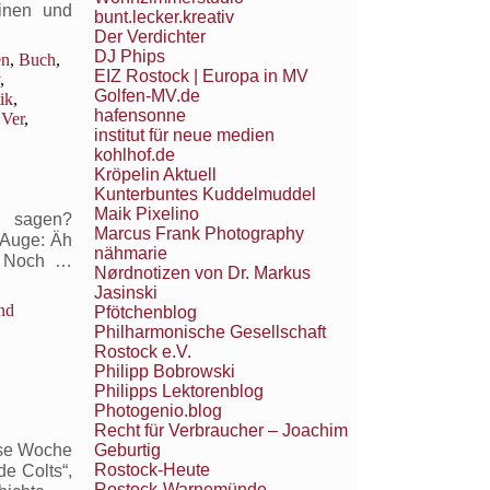
hinen und
bunt.lecker.kreativ
Der Verdichter
DJ Phips
en
,
Buch
,
EIZ Rostock | Europa in MV
,
Golfen-MV.de
ik
,
hafensonne
,
Ver
,
institut für neue medien
kohlhof.de
Kröpelin Aktuell
Kunterbuntes Kuddelmuddel
Maik Pixelino
h sagen?
Marcus Frank Photography
 Auge: Äh
nähmarie
: Noch …
Nørdnotizen von Dr. Markus
Jasinski
nd
Pfötchenblog
Philharmonische Gesellschaft
Rostock e.V.
Philipp Bobrowski
Philipps Lektorenblog
Photogenio.blog
Recht für Verbraucher – Joachim
Geburtig
ese Woche
Rostock-Heute
e Colts“,
Rostock-Warnemünde