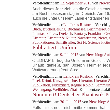
Veröffentlicht am
12. September 2015
von
Newsbl
Auch dieses Jahr zieht es die Geschichten
am Buchmessesamstag in Dreieich. Am 16.10
auch die unter unserem Label entstandene
Veröffentlicht unter
Landkreis Rostock
|
Verschlag
Buch
,
BücherLesung
,
Buchmesse
,
BuchmesseCo
Phantastik Preis
,
Dreieich
,
Fantasy
,
Frankfurt
,
Ges
Literatur
,
Literatur & Kultur
,
Nachrichten
,
News
,
Publikationen
,
Schriftsteller
,
Sci-Fi
,
Science Ficti
Publizitiert: Uniform
Veröffentlicht am
9. Juli 2015
von
Newsblog: Aut
© EDHAR Er trug die Uniform im Gesicht. Wir
Urlaub genießt, sah Joseph Heimler jed
Wattwanderung freut. Aus:
Veröffentlicht unter
Landkreis Rostock
|
Verschlag
Insel
,
Krimi
,
Kurzgeschichte
,
Literatur
,
Literatur 
Publikation
,
Publizitiert
,
Regine Kölpin
,
Sammlu
Wellengang
,
Wellhöfer
,
Zitat
|
Kommentare deakti
Nominiert! Deutscher Phantastik Pr
Veröffentlicht am
30. Juni 2015
von
Newsblog: Au
Falls ihr es noch nicht mitbekommen habt: 