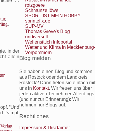
chichte …
rotzgoere
Schmunzellöwe
SPORT IST MEIN HOBBY
tur
,
sprintefix.de
rling
,
SUP-MV
Thomas Greve's Blog
undiversell
Wellensittich Infoportal
Wetter und Klima in Mecklenburg-
e, in der
Vorpommern
ht allein
Blog melden
Sie haben einen Blog und kommen
tur
,
aus Rostock oder dem Landkreis
Rostock? Dann treten sie einfach mit
uns in
Kontakt
. Wir freuen uns über
jeden aktiven Teilnehmer. Allerdings
(und nur zur Erinnerung): Wir
nehmen nur Blogs auf.
opf. “Und
und Dampf:
Rechtliches
Verlag
,
Impressum & Disclaimer