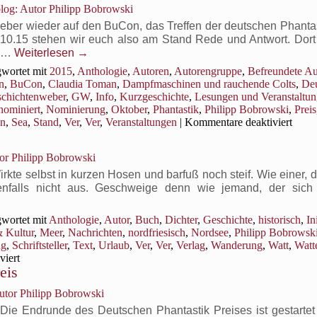
og: Autor Philipp Bobrowski
weber wieder auf den BuCon, das Treffen der deutschen Phanta
.15 stehen wir euch also am Stand Rede und Antwort. Dort f
n …
Weiterlesen
→
wortet mit
2015
,
Anthologie
,
Autoren
,
Autorengruppe
,
Befreundete Au
n
,
BuCon
,
Claudia Toman
,
Dampfmaschinen und rauchende Colts
,
Deu
chichtenweber
,
GW
,
Info
,
Kurzgeschichte
,
Lesungen und Veranstaltu
nominiert
,
Nominierung
,
Oktober
,
Phantastik
,
Philipp Bobrowski
,
Preis
für
on
,
Sea
,
Stand
,
Ver
,
Ver
,
Veranstaltungen
|
Kommentare deaktiviert
Gesc
wiede
or Philipp Bobrowski
auf
dem
kte selbst in kurzen Hosen und barfuß noch steif. Wie einer, 
BuC
enfalls nicht aus. Geschweige denn wie jemand, der sich
wortet mit
Anthologie
,
Autor
,
Buch
,
Dichter
,
Geschichte
,
historisch
,
In
& Kultur
,
Meer
,
Nachrichten
,
nordfriesisch
,
Nordsee
,
Philipp Bobrowsk
ng
,
Schriftsteller
,
Text
,
Urlaub
,
Ver
,
Ver
,
Verlag
,
Wanderung
,
Watt
,
Watt
für
viert
eis
Publizitiert:
Uniform
tor Philipp Bobrowski
Die Endrunde des Deutschen Phantastik Preises ist gestartet 