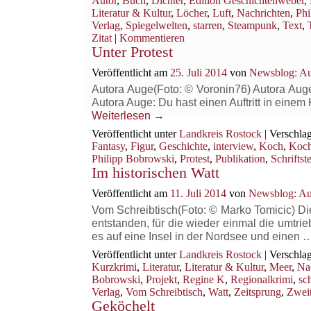
Autor
,
Buch
,
Dichter
,
Edition Geschichtenweber
,
Literatur & Kultur
,
Löcher
,
Luft
,
Nachrichten
,
Phi
Verlag
,
Spiegelwelten
,
starren
,
Steampunk
,
Text
,
Zitat
|
Kommentieren
Unter Protest
Veröffentlicht am
25. Juli 2014
von
Newsblog: Au
Autora Auge(Foto: © Voronin76) Autora Auge:
Autora Auge: Du hast einen Auftritt in einem
Weiterlesen
→
Veröffentlicht unter
Landkreis Rostock
|
Verschlag
Fantasy
,
Figur
,
Geschichte
,
interview
,
Koch
,
Koc
Philipp Bobrowski
,
Protest
,
Publikation
,
Schriftste
Im historischen Watt
Veröffentlicht am
11. Juli 2014
von
Newsblog: Au
Vom Schreibtisch(Foto: © Marko Tomicic) Die 
entstanden, für die wieder einmal die umtrie
es auf eine Insel in der Nordsee und einen
Veröffentlicht unter
Landkreis Rostock
|
Verschlag
Kurzkrimi
,
Literatur
,
Literatur & Kultur
,
Meer
,
Na
Bobrowski
,
Projekt
,
Regine K
,
Regionalkrimi
,
sc
Verlag
,
Vom Schreibtisch
,
Watt
,
Zeitsprung
,
Zweit
Geköchelt