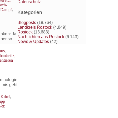
teratur
,
Datenschutz
atch-
d Dampf
,
Kategorien
Blogposts
(18.764)
Landkreis Rostock
(4.849)
Rostock
(13.683)
ankon: Ja.
Nachrichten aus Rostock
(6.143)
 aber so …
News & Updates
(42)
aus
,
hantastik
,
ntieren
anthologie
rimis geht
,
Krimi
,
ipp
Ver
,