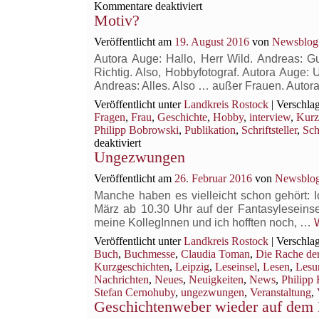
für
Kommentare deaktiviert
Motiv?
Publizitiert:
Der
Veröffentlicht am
19. August 2016
von
Newsblog:
Arm
des
Autora Auge: Hallo, Herr Wild. Andreas: Gu
Kraken
Richtig. Also, Hobbyfotograf. Autora Auge
Andreas: Alles. Also … außer Frauen. Autor
Veröffentlicht unter
Landkreis Rostock
|
Verschlag
Fragen
,
Frau
,
Geschichte
,
Hobby
,
interview
,
Kurz
Philipp Bobrowski
,
Publikation
,
Schriftsteller
,
Sch
für
deaktiviert
Ungezwungen
Motiv?
Veröffentlicht am
26. Februar 2016
von
Newsblog
Manche haben es vielleicht schon gehört: 
März ab 10.30 Uhr auf der Fantasyleseinse
meine KollegInnen und ich hofften noch, …
Veröffentlicht unter
Landkreis Rostock
|
Verschlag
Buch
,
Buchmesse
,
Claudia Toman
,
Die Rache der
Kurzgeschichten
,
Leipzig
,
Leseinsel
,
Lesen
,
Lesu
Nachrichten
,
Neues
,
Neuigkeiten
,
News
,
Philipp
Stefan Cernohuby
,
ungezwungen
,
Veranstaltung
,
Geschichtenweber wieder auf dem