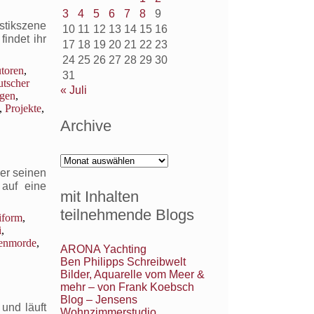
3
4
5
6
7
8
9
stikszene
10
11
12
13
14
15
16
indet ihr
17
18
19
20
21
22
23
24
25
26
27
28
29
30
toren
,
31
tscher
« Juli
ngen
,
,
Projekte
,
Archive
hichtenweber
r
Archive
der seinen
on
 auf eine
mit Inhalten
teilnehmende Blogs
iform
,
i
,
enmorde
,
ARONA Yachting
Ben Philipps Schreibwelt
Bilder, Aquarelle vom Meer &
mehr – von Frank Koebsch
Blog – Jensens
und läuft
Wohnzimmerstudio