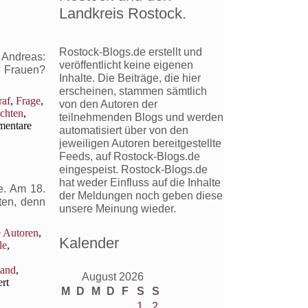
Landkreis Rostock.
Rostock-Blogs.de erstellt und
 Andreas:
veröffentlicht keine eigenen
? Frauen?
Inhalte. Die Beiträge, die hier
erscheinen, stammen sämtlich
raf
,
Frage
,
von den Autoren der
chten
,
teilnehmenden Blogs und werden
entare
automatisiert über von den
jeweiligen Autoren bereitgestellte
Feeds, auf Rostock-Blogs.de
eingespeist. Rostock-Blogs.de
hat weder Einfluss auf die Inhalte
e. Am 18.
der Meldungen noch geben diese
ten, denn
unsere Meinung wieder.
e Autoren
,
Kalender
le
,
tand
,
August 2026
für
rt
M
D
M
D
F
S
S
Ungezwungen
1
2