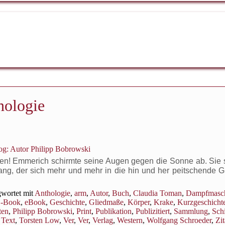
hologie
g: Autor Philipp Bobrowski
ken! Emmerich schirmte seine Augen gegen die Sonne ab. Sie s
rang, der sich mehr und mehr in die hin und her peitschende 
wortet mit
Anthologie
,
arm
,
Autor
,
Buch
,
Claudia Toman
,
Dampfmasc
-Book
,
eBook
,
Geschichte
,
Gliedmaße
,
Körper
,
Krake
,
Kurzgeschicht
ten
,
Philipp Bobrowski
,
Print
,
Publikation
,
Publizitiert
,
Sammlung
,
Sch
,
Text
,
Torsten Low
,
Ver
,
Ver
,
Verlag
,
Western
,
Wolfgang Schroeder
,
Zit