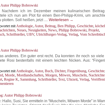
 Autor Philipp Bobrowski
) Nachdem ich im Dezember meinen kulinarischen Beitrag
stele ich nun am Plot für einen Ben-Philipp-Krimi, um anschli
plotten. Soll heißen, jetzt …
Weiterlesen
→
wortet mit
Anthologie
,
Autor
,
Beitrag
,
Ben Philipp
,
Geschichte
,
köche
achrichten
,
Neues
,
Neuigkeiten
,
News
,
Philipp Bobrowski
,
Projekt
,
sch
,
Schriftsteller
,
UBV
,
UlrichBurger-Verlag
,
Verlag
,
Vom Schreibtisc
 Autor Philipp Bobrowski
 anderes. Ein guter erst recht. Da konnten ihr noch so viele
te Rosi bestenfalls mit einem leichten Nicken. Aus: “Finger
wortet mit
Anthologie
,
Autor
,
Buch
,
Dichter
,
Fingerübung
,
Geschichte
rd
,
Morde
,
Mordlandschaften
,
Morgen
,
Möwen
,
Muscheln
,
Nachrichte
rt
,
Regine K
,
Sammlung
,
Schriftsteller
,
Text
,
Uhrzeit
,
Verlag
,
Veröffent
entieren
g: Autor Philipp Bobrowski
: Hallo, Susi, Sie ermitteln in “Muscheln, Möwen Morde” in Wa