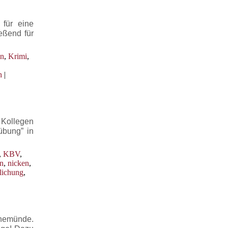
 für eine
eßend für
ln
,
Krimi
,
h
|
 Kollegen
übung” in
,
KBV
,
n
,
nicken
,
lichung
,
rnemünde.