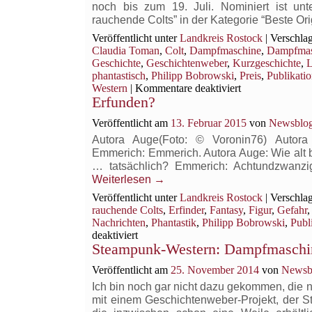
noch bis zum 19. Juli. Nominiert ist u
rauchende Colts” in der Kategorie “Beste O
Veröffentlicht unter
Landkreis Rostock
|
Verschlag
Claudia Toman
,
Colt
,
Dampfmaschine
,
Dampfmasc
Geschichte
,
Geschichtenweber
,
Kurzgeschichte
,
L
phantastisch
,
Philipp Bobrowski
,
Preis
,
Publikati
für
Western
|
Kommentare deaktiviert
Erfunden?
Nominiert!
Deutscher
Veröffentlicht am
13. Februar 2015
von
Newsblog
Phantastik
Preis
Autora Auge(Foto: © Voronin76) Autor
Emmerich: Emmerich. Autora Auge: Wie alt 
… tatsächlich? Emmerich: Achtundzwanz
Weiterlesen
→
Veröffentlicht unter
Landkreis Rostock
|
Verschlag
rauchende Colts
,
Erfinder
,
Fantasy
,
Figur
,
Gefahr
Nachrichten
,
Phantastik
,
Philipp Bobrowski
,
Publ
für
deaktiviert
Steampunk-Western: Dampfmaschin
Erfunden?
Veröffentlicht am
25. November 2014
von
Newsbl
Ich bin noch gar nicht dazu gekommen, die n
mit einem Geschichtenweber-Projekt, der 