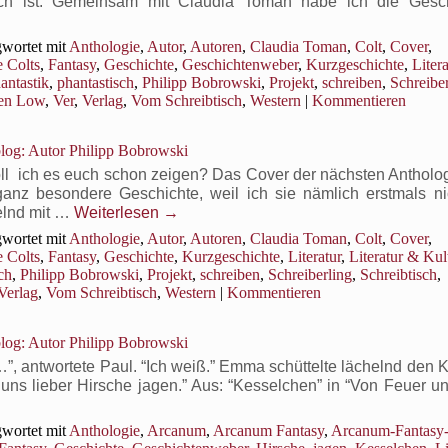
lich ist. Gemeinsam mit Claudia Toman habe ich die Ges
wortet mit
Anthologie
,
Autor
,
Autoren
,
Claudia Toman
,
Colt
,
Cover
,
 Colts
,
Fantasy
,
Geschichte
,
Geschichtenweber
,
Kurzgeschichte
,
Litera
antastik
,
phantastisch
,
Philipp Bobrowski
,
Projekt
,
schreiben
,
Schreibe
ten Low
,
Ver
,
Verlag
,
Vom Schreibtisch
,
Western
|
Kommentieren
og: Autor Philipp Bobrowski
ll ich es euch schon zeigen? Das Cover der nächsten Anthologi
anz besondere Geschichte, weil ich sie nämlich erstmals nic
elnd mit …
Weiterlesen
→
wortet mit
Anthologie
,
Autor
,
Autoren
,
Claudia Toman
,
Colt
,
Cover
,
 Colts
,
Fantasy
,
Geschichte
,
Kurzgeschichte
,
Literatur
,
Literatur & Kul
ch
,
Philipp Bobrowski
,
Projekt
,
schreiben
,
Schreiberling
,
Schreibtisch
,
Verlag
,
Vom Schreibtisch
,
Western
|
Kommentieren
og: Autor Philipp Bobrowski
, antwortete Paul. “Ich weiß.” Emma schüttelte lächelnd den K
ss uns lieber Hirsche jagen.” Aus: “Kesselchen” in “Von Feuer 
wortet mit
Anthologie
,
Arcanum
,
Arcanum Fantasy
,
Arcanum-Fantasy-