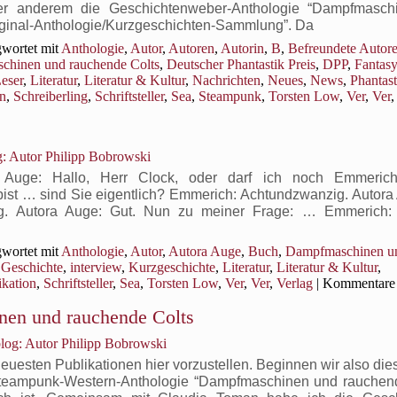
nter anderem die Geschichtenweber-Anthologie “Dampfmasc
riginal-Anthologie/Kurzgeschichten-Sammlung”. Da
wortet mit
Anthologie
,
Autor
,
Autoren
,
Autorin
,
B
,
Befreundete Autor
hinen und rauchende Colts
,
Deutscher Phantastik Preis
,
DPP
,
Fantasy
eser
,
Literatur
,
Literatur & Kultur
,
Nachrichten
,
Neues
,
News
,
Phantast
on
,
Schreiberling
,
Schriftsteller
,
Sea
,
Steampunk
,
Torsten Low
,
Ver
,
Ver
: Autor Philipp Bobrowski
a Auge: Hallo, Herr Clock, oder darf ich noch Emmeric
bist … sind Sie eigentlich? Emmerich: Achtundzwanzig. Autora
ig. Autora Auge: Gut. Nun zu meiner Frage: … Emmerich
wortet mit
Anthologie
,
Autor
,
Autora Auge
,
Buch
,
Dampfmaschinen u
,
Geschichte
,
interview
,
Kurzgeschichte
,
Literatur
,
Literatur & Kultur
,
ikation
,
Schriftsteller
,
Sea
,
Torsten Low
,
Ver
,
Ver
,
Verlag
|
Kommentare
en und rauchende Colts
og: Autor Philipp Bobrowski
euesten Publikationen hier vorzustellen. Beginnen wir also di
Steampunk-Western-Anthologie “Dampfmaschinen und rauchend