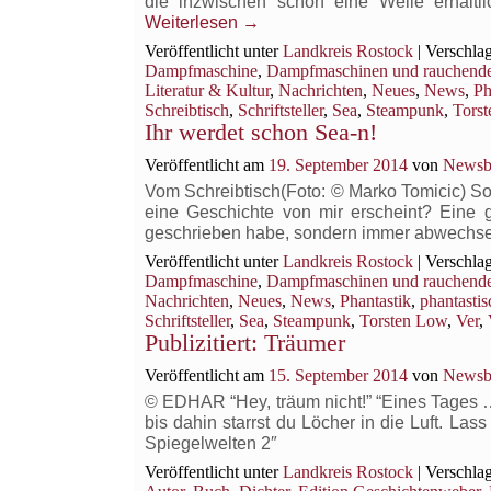
die inzwischen schon eine Weile erhält
Weiterlesen
→
Veröffentlicht unter
Landkreis Rostock
|
Verschlag
Dampfmaschine
,
Dampfmaschinen und rauchende
Literatur & Kultur
,
Nachrichten
,
Neues
,
News
,
Ph
Schreibtisch
,
Schriftsteller
,
Sea
,
Steampunk
,
Tors
Ihr werdet schon Sea-n!
Veröffentlicht am
19. September 2014
von
Newsbl
Vom Schreibtisch(Foto: © Marko Tomicic) So
eine Geschichte von mir erscheint? Eine g
geschrieben habe, sondern immer abwechs
Veröffentlicht unter
Landkreis Rostock
|
Verschlag
Dampfmaschine
,
Dampfmaschinen und rauchende
Nachrichten
,
Neues
,
News
,
Phantastik
,
phantastis
Schriftsteller
,
Sea
,
Steampunk
,
Torsten Low
,
Ver
,
Publizitiert: Träumer
Veröffentlicht am
15. September 2014
von
Newsbl
© EDHAR “Hey, träum nicht!” “Eines Tages …”
bis dahin starrst du Löcher in die Luft. La
Spiegelwelten 2″
Veröffentlicht unter
Landkreis Rostock
|
Verschlag