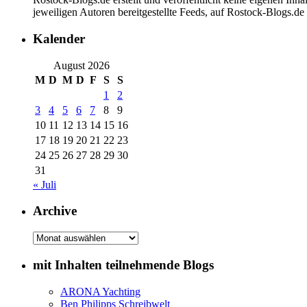
jeweiligen Autoren bereitgestellte Feeds, auf Rostock-Blogs.d
Kalender
August 2026
M
D
M
D
F
S
S
1
2
3
4
5
6
7
8
9
10
11
12
13
14
15
16
17
18
19
20
21
22
23
24
25
26
27
28
29
30
31
« Juli
Archive
Archive
mit Inhalten teilnehmende Blogs
ARONA Yachting
Ben Philipps Schreibwelt