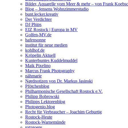
Bilder, Aquarelle vom Meer & mehr – von Frank Koebs
Blog – Jensens Wohnzimmerstudio
bunt.lecker.kreativ
Der Verdichter
DJ Phips
EIZ Rostock | Europa in MV
Golfen-MV.de
hafensonne
institut für neue medien
kohlhof.de
Kröpelin Aktuell
Kunterbuntes Kuddelmuddel
Maik Pixelino
Marcus Frank Photography
nähmarie
Nørdnotizen von Dr. Markus Jasinski
Pfötchenblog
Philharmonische Gesellschaft Rostock e.V.
Philipp Bobrowski
Philipps Lektorenblog
Photogenio.blog
Recht für Verbraucher – Joachim Geburtig
Rostock-Heute
Rostock-Warnemünde
rotzgoere