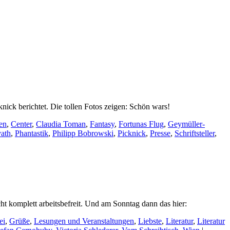
ick berichtet. Die tollen Fotos zeigen: Schön wars!
en
,
Center
,
Claudia Toman
,
Fantasy
,
Fortunas Flug
,
Geymüller-
ath
,
Phantastik
,
Philipp Bobrowski
,
Picknick
,
Presse
,
Schriftsteller
,
t komplett arbeitsbefreit. Und am Sonntag dann das hier:
ei
,
Grüße
,
Lesungen und Veranstaltungen
,
Liebste
,
Literatur
,
Literatur