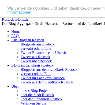
Wir verwenden Cookies und geben damit gewonnene Info
Informationen
Rostock-Blogs.de
Der Blog-Aggregator für die Hansestadt Rostock und den Landkreis 
Zum
Home
Inhalt
FAQs
springen
Alle Blogs in Rostock
Blogposts aus Rostock
verwaist oder offline
Twitter Rostock – eine Übersicht
Tweets aus Rostock
Tweets über Rostock
Blogs im Landkreis Rostock
Blogposts aus dem Landkreis Rostock
verwaist oder offline
Twitter im Landkreis Rostock
Tweets aus dem Landkreis Rostock
Über
dieses Blog-Projekt
über die Stadt Rostock
über den Landkreis Rostock
Verlinken Sie uns