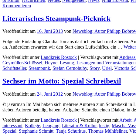
& Kultur
,
Nachrichten
,
Neues
,
Neuigkeiten
,
News
,
Nina Horvath
,
Ph
Kommentieren
Literarisches Steampunk-Picknick
Veröffentlicht am
16. Juni 2013
von
Newsblog: Autor Philipp Bobro
Folgende Einladung Claudia Tomans darf ich einfach mal zitieren: A
an. Außerdem erwarten wir den Start eines Luftschiffes, ein …
Weite
Veröffentlicht unter
Landkreis Rostock
|
Verschlagwortet mit
Andreas
Geymüller-Schlössel
,
Heyne
,
Lesung
,
Lesungen und Veranstaltungen
Schriftsteller
,
Steampunk
,
Stefan Cernohuby
,
Story
,
Uriel
,
Victoria Sc
Sechser im Motto: Spezial Schreibexil
Veröffentlicht am
24. Juni 2012
von
Newsblog: Autor Philipp Bobro
© javarman Im Mai haben sich mehrere Autoren zum Schreibexil in L
sieben Autoren beteiligt haben. Aufgabe: Schreibe einen Dialog, in
Veröffentlicht unter
Landkreis Rostock
|
Verschlagwortet mit
Arbeit
,
A
interessant
,
Kollege
,
Leogang
,
Literatur & Kultur
,
lustig
,
Mascha Vas
Spezial
,
Stephanie Schmitt
,
Tanja Schurkus
,
Thomas Mühlfellner
,
Vic