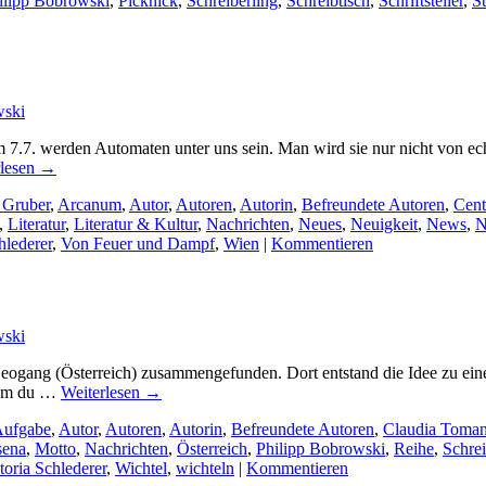
ilipp Bobrowski
,
Picknick
,
Schreiberling
,
Schreibtisch
,
Schriftsteller
,
S
wski
m 7.7. werden Automaten unter uns sein. Man wird sie nur nicht von e
rlesen
→
 Gruber
,
Arcanum
,
Autor
,
Autoren
,
Autorin
,
Befreundete Autoren
,
Cent
,
Literatur
,
Literatur & Kultur
,
Nachrichten
,
Neues
,
Neuigkeit
,
News
,
N
hlederer
,
Von Feuer und Dampf
,
Wien
|
Kommentieren
wski
eogang (Österreich) zusammengefunden. Dort entstand die Idee zu ein
 dem du …
Weiterlesen
→
ufgabe
,
Autor
,
Autoren
,
Autorin
,
Befreundete Autoren
,
Claudia Toma
sena
,
Motto
,
Nachrichten
,
Österreich
,
Philipp Bobrowski
,
Reihe
,
Schrei
toria Schlederer
,
Wichtel
,
wichteln
|
Kommentieren