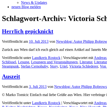
News & Updates
neuen Blog melden
Schlagwort-Archiv:
Victoria Sc
Herrlich gepicknickt
Veröffentlicht am
10. Juli 2013
von
Newsblog: Autor Philipp Bobrow
Zurück aus Wien darf ich euch gleich auf einen Artikel auf Janetts 
Veröffentlicht unter
Landkreis Rostock
|
Verschlagwortet mit
Andreas
Schlössel
,
Lesung
,
Lesungen und Veranstaltungen
,
Literatur
,
Literatu
Steampunk
,
Stefan Cernohuby
,
Story
,
Uriel
,
Victoria Schlederer
,
Von 
Auszeit
Veröffentlicht am
3. Juli 2013
von
Newsblog: Autor Philipp Bobrows
© Marko Tomicic Einfach mal liebe Grüße aus Wien. Hier verbringe ic
Veröffentlicht unter
Landkreis Rostock
|
Verschlagwortet mit
Andreas