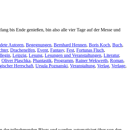
ang bis Ende genießen, bin also alle vier Tage auf der Messe und
dete Autoren
,
Begegnungen
,
Bernhard Hennen
,
Boris Koch
,
Buch
,
chter
,
Drachenelfen
,
Event
,
Fantasy
,
Fest
,
Fortunas Fluch
,
llegin
,
Leipzig
,
Lesung
,
Lesungen und Veranstaltungen
,
Literatur
,
,
Oliver Plaschka
,
Phantastik
,
Programm
,
Rainer Wekwerth
,
Roman
,
gischer Herrschaft
,
Ursula Poznanski
,
Veranstaltung
,
Verlag
,
Verlage
,
oren der teilnehmenden Blogs und werden automatisiert über von den