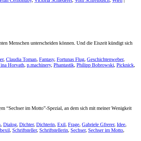
tefan Cernohuby
,
Victoria Schlederer
,
Vom Schreibtisch
,
Wien
|
chten Menschen unterscheiden können. Und die Eiszeit kündigt sich
er
,
Claudia Toman
,
Fantasy
,
Fortunas Flug
,
Geschichtenweber
,
ina Horvath
,
p.machinery
,
Phantastik
,
Philipp Bobrowski
,
Picknick
,
em “Sechser im Motto”-Spezial, an dem sich mit meiner Wenigkeit
n
,
Dialog
,
Dichter
,
Dichterin
,
Exil
,
Frage
,
Gabriele Gfrerer
,
Idee
,
bexil
,
Schriftsteller
,
Schriftstellerin
,
Sechser
,
Sechser im Motto
,