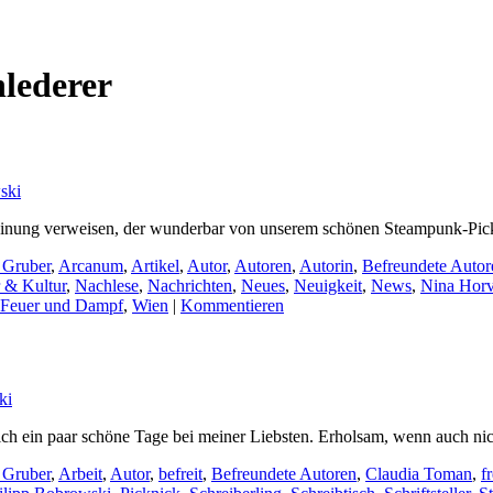
hlederer
ski
Meinung verweisen, der wunderbar von unserem schönen Steampunk-Pickn
 Gruber
,
Arcanum
,
Artikel
,
Autor
,
Autoren
,
Autorin
,
Befreundete Autor
r & Kultur
,
Nachlese
,
Nachrichten
,
Neues
,
Neuigkeit
,
News
,
Nina Horv
Feuer und Dampf
,
Wien
|
Kommentieren
ki
h ein paar schöne Tage bei meiner Liebsten. Erholsam, wenn auch nich
 Gruber
,
Arbeit
,
Autor
,
befreit
,
Befreundete Autoren
,
Claudia Toman
,
fr