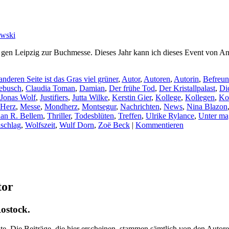
owski
gen Leipzig zur Buchmesse. Dieses Jahr kann ich dieses Event von Anf
anderen Seite ist das Gras viel grüner
,
Autor
,
Autoren
,
Autorin
,
Befreun
ebusch
,
Claudia Toman
,
Damian
,
Der frühe Tod
,
Der Kristallpalast
,
Di
Jonas Wolf
,
Justifiers
,
Jutta Wilke
,
Kerstin Gier
,
Kollege
,
Kollegen
,
Ko
 Herz
,
Messe
,
Mondherz
,
Montsegur
,
Nachrichten
,
News
,
Nina Blazon
an R. Bellem
,
Thriller
,
Todesblüten
,
Treffen
,
Ulrike Rylance
,
Unter ma
lschlag
,
Wolfszeit
,
Wulf Dorn
,
Zoë Beck
|
Kommentieren
tor
ostock.
alte. Die Beiträge, die hier erscheinen, stammen sämtlich von den Aut