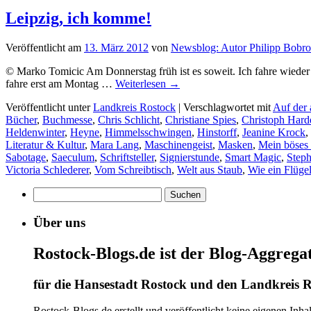
Leipzig, ich komme!
Veröffentlicht am
13. März 2012
von
Newsblog: Autor Philipp Bobr
© Marko Tomicic Am Donnerstag früh ist es soweit. Ich fahre wieder 
fahre erst am Montag …
Weiterlesen
→
Veröffentlicht unter
Landkreis Rostock
|
Verschlagwortet mit
Auf der 
Bücher
,
Buchmesse
,
Chris Schlicht
,
Christiane Spies
,
Christoph Hard
Heldenwinter
,
Heyne
,
Himmelsschwingen
,
Hinstorff
,
Jeanine Krock
,
Literatur & Kultur
,
Mara Lang
,
Maschinengeist
,
Masken
,
Mein böses
Sabotage
,
Saeculum
,
Schriftsteller
,
Signierstunde
,
Smart Magic
,
Steph
Victoria Schlederer
,
Vom Schreibtisch
,
Welt aus Staub
,
Wie ein Flüge
Suchen
nach:
Über uns
Rostock-Blogs.de ist der Blog-Aggrega
für die Hansestadt Rostock und den Landkreis R
Rostock-Blogs.de erstellt und veröffentlicht keine eigenen Inh