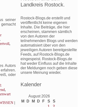
Landkreis Rostock.
Rostock-Blogs.de erstellt und
us seiner
veröffentlicht keine eigenen
n gemacht
Inhalte. Die Beiträge, die hier
erscheinen, stammen sämtlich
r
von den Autoren der
,
teilnehmenden Blogs und werden
rtvoll
,
automatisiert über von den
jeweiligen Autoren bereitgestellte
Feeds, auf Rostock-Blogs.de
eingespeist. Rostock-Blogs.de
hat weder Einfluss auf die Inhalte
es Autors
der Meldungen noch geben diese
erfahren.
unsere Meinung wieder.
weiß, oder
Kalender
f:
end
,
enwart
August 2026
M
D
M
D
F
S
S
WISSEN
|
1
2