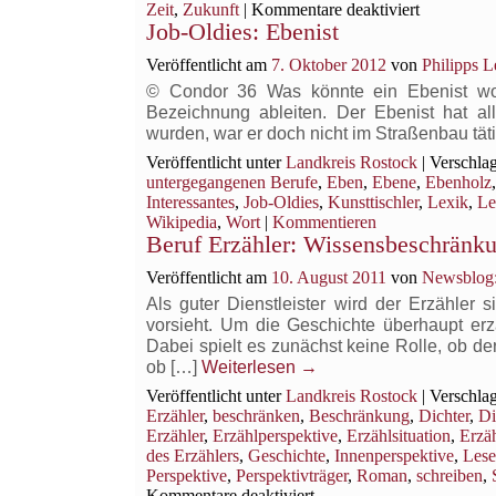
für
Zeit
,
Zukunft
|
Kommentare deaktiviert
Job-Oldies: Ebenist
Der
Begreifler
Veröffentlicht am
7. Oktober 2012
von
Philipps L
über
den
© Condor 36 Was könnte ein Ebenist wohl
allwissend
Bezeichnung ableiten. Der Ebenist hat a
Erzähler
wurden, war er doch nicht im Straßenbau tä
Veröffentlicht unter
Landkreis Rostock
|
Verschlag
untergegangenen Berufe
,
Eben
,
Ebene
,
Ebenholz
Interessantes
,
Job-Oldies
,
Kunsttischler
,
Lexik
,
Le
Wikipedia
,
Wort
|
Kommentieren
Beruf Erzähler: Wissensbeschränk
Veröffentlicht am
10. August 2011
von
Newsblog:
Als guter Dienstleister wird der Erzähler
vorsieht. Um die Geschichte überhaupt erz
Dabei spielt es zunächst keine Rolle, ob de
ob […]
Weiterlesen
→
Veröffentlicht unter
Landkreis Rostock
|
Verschlag
Erzähler
,
beschränken
,
Beschränkung
,
Dichter
,
Di
Erzähler
,
Erzählperspektive
,
Erzählsituation
,
Erzäh
des Erzählers
,
Geschichte
,
Innenperspektive
,
Lese
Perspektive
,
Perspektivträger
,
Roman
,
schreiben
,
für
Kommentare deaktiviert