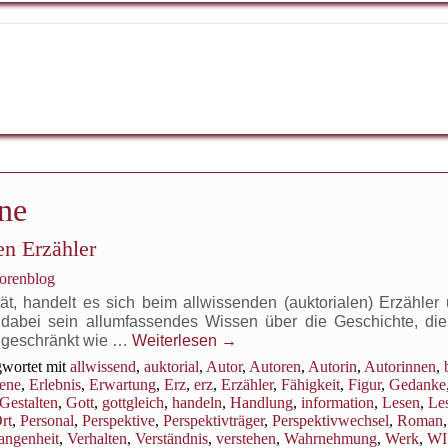
ne
en Erzähler
torenblog
ät, handelt es sich beim allwissenden (auktorialen) Erzähler
t dabei sein allumfassendes Wissen über die Geschichte, di
ingeschränkt wie …
Weiterlesen
→
wortet mit
allwissend
,
auktorial
,
Autor
,
Autoren
,
Autorin
,
Autorinnen
,
ene
,
Erlebnis
,
Erwartung
,
Erz
,
erz
,
Erzähler
,
Fähigkeit
,
Figur
,
Gedanke
Gestalten
,
Gott
,
gottgleich
,
handeln
,
Handlung
,
information
,
Lesen
,
Le
rt
,
Personal
,
Perspektive
,
Perspektivträger
,
Perspektivwechsel
,
Roman
,
angenheit
,
Verhalten
,
Verständnis
,
verstehen
,
Wahrnehmung
,
Werk
,
WI