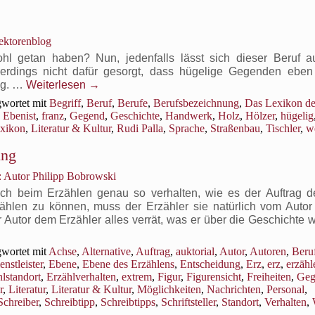
ektorenblog
 getan haben? Nun, jedenfalls lässt sich dieser Beruf a
en
llerdings nicht dafür gesorgt, dass hügelige Gegenden ebe
tig. …
Weiterlesen
→
wortet mit
Begriff
,
Beruf
,
Berufe
,
Berufsbezeichnung
,
Das Lexikon de
,
Ebenist
,
franz
,
Gegend
,
Geschichte
,
Handwerk
,
Holz
,
Hölzer
,
hügelig
xikon
,
Literatur & Kultur
,
Rudi Palla
,
Sprache
,
Straßenbau
,
Tischler
,
we
ung
 Autor Philipp Bobrowski
 sich beim Erzählen genau so verhalten, wie es der Auftrag d
ählen zu können, muss der Erzähler sie natürlich vom Autor 
r Autor dem Erzähler alles verrät, was er über die Geschichte 
wortet mit
Achse
,
Alternative
,
Auftrag
,
auktorial
,
Autor
,
Autoren
,
Beru
enstleister
,
Ebene
,
Ebene des Erzählens
,
Entscheidung
,
Erz
,
erz
,
erzähl
lstandort
,
Erzählverhalten
,
extrem
,
Figur
,
Figurensicht
,
Freiheiten
,
Geg
r
,
Literatur
,
Literatur & Kultur
,
Möglichkeiten
,
Nachrichten
,
Personal
,
Schreiber
,
Schreibtipp
,
Schreibtipps
,
Schriftsteller
,
Standort
,
Verhalten
,