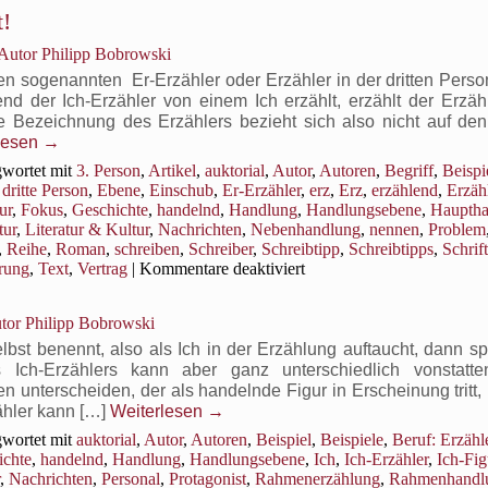
t!
Autor Philipp Bobrowski
n sogenannten Er-Erzähler oder Erzähler in der dritten Perso
d der Ich-Erzähler von einem Ich erzählt, erzählt der Erzähl
ie Bezeichnung des Erzählers bezieht sich also nicht auf den
lesen
→
wortet mit
3. Person
,
Artikel
,
auktorial
,
Autor
,
Autoren
,
Begriff
,
Beispi
,
dritte Person
,
Ebene
,
Einschub
,
Er-Erzähler
,
erz
,
Erz
,
erzählend
,
Erzäh
ur
,
Fokus
,
Geschichte
,
handelnd
,
Handlung
,
Handlungsebene
,
Hauptha
tur
,
Literatur & Kultur
,
Nachrichten
,
Nebenhandlung
,
nennen
,
Problem
,
Reihe
,
Roman
,
schreiben
,
Schreiber
,
Schreibtipp
,
Schreibtipps
,
Schrift
für
erung
,
Text
,
Vertrag
|
Kommentare deaktiviert
Beruf
Erzähler:
tor Philipp Bobrowski
Ich
nenn
bst benennt, also als Ich in der Erzählung auftaucht, dann sp
mich
s Ich-Erzählers kann aber ganz unterschiedlich vonstatt
nicht!
n unterscheiden, der als handelnde Figur in Erscheinung tritt
ähler kann […]
Weiterlesen
→
wortet mit
auktorial
,
Autor
,
Autoren
,
Beispiel
,
Beispiele
,
Beruf: Erzähl
ichte
,
handelnd
,
Handlung
,
Handlungsebene
,
Ich
,
Ich-Erzähler
,
Ich-Fig
,
Nachrichten
,
Personal
,
Protagonist
,
Rahmenerzählung
,
Rahmenhandl