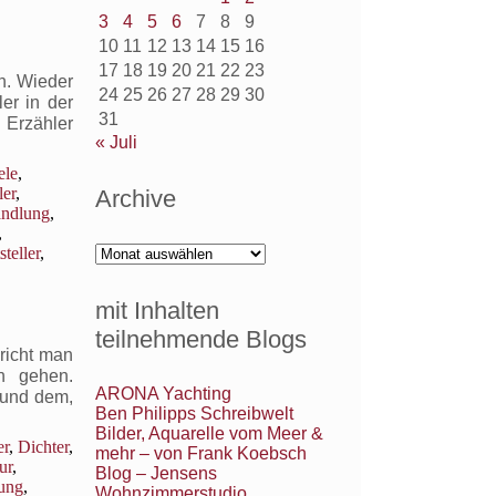
3
4
5
6
7
8
9
10
11
12
13
14
15
16
17
18
19
20
21
22
23
n. Wieder
24
25
26
27
28
29
30
er in der
31
 Erzähler
« Juli
ele
,
ler
,
Archive
ndlung
,
,
Archive
steller
,
mit Inhalten
teilnehmende Blogs
richt man
en gehen.
ARONA Yachting
, und dem,
Ben Philipps Schreibwelt
Bilder, Aquarelle vom Meer &
er
,
Dichter
,
mehr – von Frank Koebsch
ur
,
Blog – Jensens
ung
,
Wohnzimmerstudio