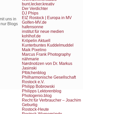
bunt.lecker.kreativ
Der Verdichter
DJ Phips
EIZ Rostock | Europa in MV
it uns in
Golfen-MV.de
 nur Blogs
hafensonne
institut für neue medien
kohlhof.de
Kröpelin Aktuell
Kunterbuntes Kuddelmuddel
Maik Pixelino
Marcus Frank Photography
nähmarie
Nørdnotizen von Dr. Markus
Jasinski
Pfötchenblog
Philharmonische Gesellschaft
Rostock e.V.
Philipp Bobrowski
Philipps Lektorenblog
Photogenio.blog
Recht für Verbraucher – Joachim
Geburtig
Rostock-Heute
Rostock-Warnemünde