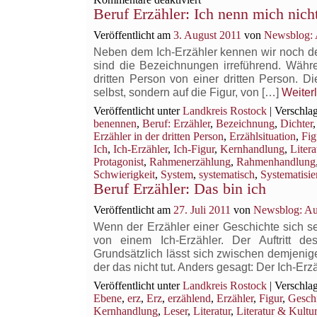
Beruf Erzähler: Ich nenn mich nich
Beruf
Erzähler:
Veröffentlicht am
3. August 2011
von
Newsblog: 
Wissensbeschränkung
Neben dem Ich-Erzähler kennen wir noch de
sind die Bezeichnungen irreführend. Währen
dritten Person von einer dritten Person. D
selbst, sondern auf die Figur, von […]
Weiter
Veröffentlicht unter
Landkreis Rostock
|
Verschlag
benennen
,
Beruf: Erzähler
,
Bezeichnung
,
Dichter
Erzähler in der dritten Person
,
Erzählsituation
,
Fig
Ich
,
Ich-Erzähler
,
Ich-Figur
,
Kernhandlung
,
Litera
Protagonist
,
Rahmenerzählung
,
Rahmenhandlung
Schwierigkeit
,
System
,
systematisch
,
Systematisi
Beruf Erzähler: Das bin ich
Veröffentlicht am
27. Juli 2011
von
Newsblog: Au
Wenn der Erzähler einer Geschichte sich sel
von einem Ich-Erzähler. Der Auftritt de
Grundsätzlich lässt sich zwischen demjenige
der das nicht tut. Anders gesagt: Der Ich-Erz
Veröffentlicht unter
Landkreis Rostock
|
Verschlag
Ebene
,
erz
,
Erz
,
erzählend
,
Erzähler
,
Figur
,
Gesch
Kernhandlung
,
Leser
,
Literatur
,
Literatur & Kultur