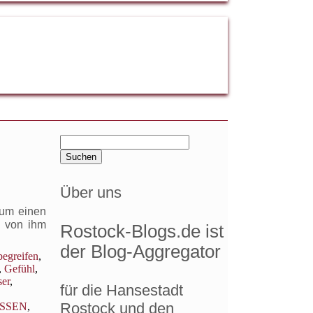
Suchen
nach:
Über uns
 um einen
e von ihm
Rostock-Blogs.de ist
der Blog-Aggregator
begreifen
,
,
Gefühl
,
ser
,
für die Hansestadt
Rostock und den
SSEN
,