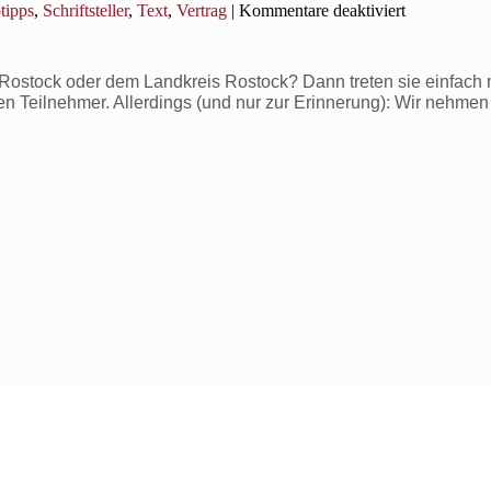
für
tipps
,
Schriftsteller
,
Text
,
Vertrag
|
Kommentare deaktiviert
Beruf
Erzähler:
Das
ostock oder dem Landkreis Rostock? Dann treten sie einfach m
bin
ven Teilnehmer. Allerdings (und nur zur Erinnerung): Wir nehmen
ich