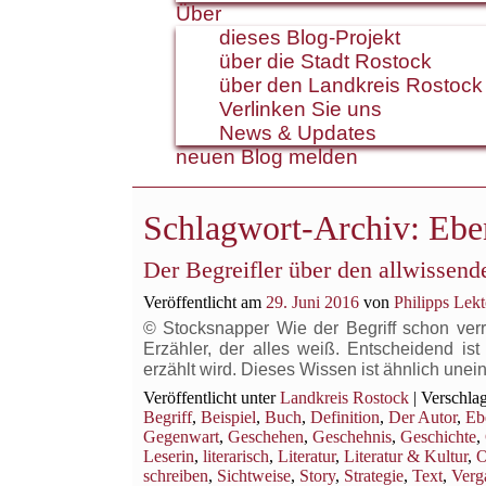
Über
dieses Blog-Projekt
über die Stadt Rostock
über den Landkreis Rostock
Verlinken Sie uns
News & Updates
neuen Blog melden
Schlagwort-Archiv:
Ebe
Der Begreifler über den allwissend
Veröffentlicht am
29. Juni 2016
von
Philipps Lek
© Stocksnapper Wie der Begriff schon verr
Erzähler, der alles weiß. Entscheidend is
erzählt wird. Dieses Wissen ist ähnlich une
Veröffentlicht unter
Landkreis Rostock
|
Verschlag
Begriff
,
Beispiel
,
Buch
,
Definition
,
Der Autor
,
Eb
Gegenwart
,
Geschehen
,
Geschehnis
,
Geschichte
,
Leserin
,
literarisch
,
Literatur
,
Literatur & Kultur
,
O
schreiben
,
Sichtweise
,
Story
,
Strategie
,
Text
,
Verg