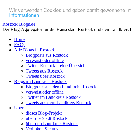
Wir verwenden Cookies und geben damit gewonnene Info
Informationen
Rostock-Blogs.de
Der Blog-Aggregator für die Hansestadt Rostock und den Landkreis 
Zum
Home
Inhalt
FAQs
springen
Alle Blogs in Rostock
Blogposts aus Rostock
verwaist oder offline
Twitter Rostock – eine Übersicht
Tweets aus Rostock
Tweets über Rostock
Blogs im Landkreis Rostock
Blogposts aus dem Landkreis Rostock
verwaist oder offline
Twitter im Landkreis Rostock
Tweets aus dem Landkreis Rostock
Über
dieses Blog-Projekt
über die Stadt Rostock
über den Landkreis Rostock
Verlinken Sie uns