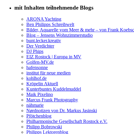
mit Inhalten teilnehmende Blogs
ARONA Yachting
Ben Philipps Schreibwelt
Bilder, Aquarelle vom Meer & mehr – von Frank Koebs
Blog – Jensens Wohnzimmerstudio
bunt.lecker.kreativ
Der Verdichter
DJ Phips
EIZ Rostock | Europa in MV
Golfen-MV.de
hafensonne
institut für neue medien
kohlhof.de
Kröpelin Aktuell
Kunterbuntes Kuddelmuddel
Maik Pixelino
Marcus Frank Photography
nähmarie
Nørdnotizen von Dr. Markus Jasinski
Pfötchenblog
Philharmonische Gesellschaft Rostock e.V.
Philipp Bobrowski
Philipps Lektorenblog