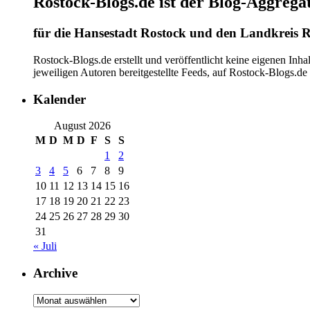
Rostock-Blogs.de ist der Blog-Aggrega
für die Hansestadt Rostock und den Landkreis R
Rostock-Blogs.de erstellt und veröffentlicht keine eigenen Inh
jeweiligen Autoren bereitgestellte Feeds, auf Rostock-Blogs.d
Kalender
August 2026
M
D
M
D
F
S
S
1
2
3
4
5
6
7
8
9
10
11
12
13
14
15
16
17
18
19
20
21
22
23
24
25
26
27
28
29
30
31
« Juli
Archive
Archive