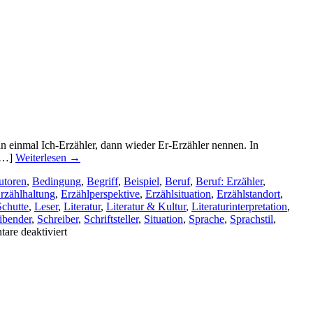
ihn einmal Ich-Erzähler, dann wieder Er-Erzähler nennen. In
[…]
Weiterlesen
→
utoren
,
Bedingung
,
Begriff
,
Beispiel
,
Beruf
,
Beruf: Erzähler
,
rzählhaltung
,
Erzählperspektive
,
Erzählsituation
,
Erzählstandort
,
Schutte
,
Leser
,
Literatur
,
Literatur & Kultur
,
Literaturinterpretation
,
ibender
,
Schreiber
,
Schriftsteller
,
Situation
,
Sprache
,
Sprachstil
,
für
re deaktiviert
Beruf
Erzähler:
Mit
Haltung
und
Perspektive