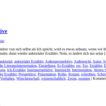
ive
ski
andere von sich selbst als Ich spricht, wird es etwas seltsam, wenn wir 
onaler, dann wieder auktorialer Erzähler. Nein, es ändert sich nur seine 
auktorial
,
auktorialer Erzähler
,
Außenperspektive
,
Außensicht
,
Autor
,
A
ie Literaturinterpretation
,
Einstellung
,
Er-Erzähler
,
erz
,
Erz
,
Erzähler
,
E
tung
,
Ich-Erzähler
,
Innenperspektive
,
Innensicht
,
Interpretation
,
Jürgen 
er Erzähler
,
Perspektive
,
Präsentation
,
Reihe
,
Roman
,
schreiben
,
Schre
,
Verhalten
,
Wisschenschaft
,
wissenschaftlich
,
Zoom
,
zoomen
|
Kommenta