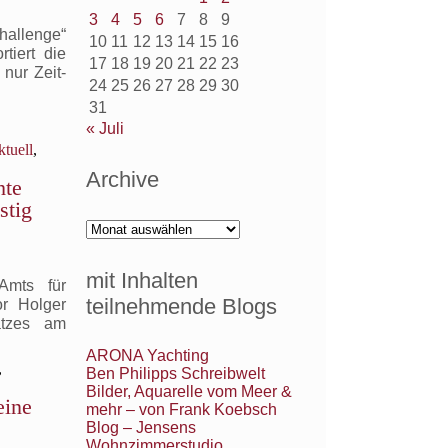
3
4
5
6
7
8
9
hallenge“
10
11
12
13
14
15
16
tiert die
17
18
19
20
21
22
23
nur Zeit-
24
25
26
27
28
29
30
31
« Juli
ktuell
,
Archive
hte
stig
Archive
mit Inhalten
Amts für
teilnehmende Blogs
or Holger
atzes am
ARONA Yachting
,
Ben Philipps Schreibwelt
Bilder, Aquarelle vom Meer &
eine
mehr – von Frank Koebsch
Blog – Jensens
Wohnzimmerstudio