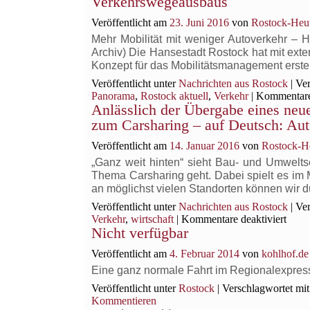
Verkehrswegeausbaus
Veröffentlicht am
23. Juni 2016
von
Rostock-Heu
Mehr Mobilität mit weniger Autoverkehr – 
Archiv) Die Hansestadt Rostock hat mit exte
Konzept für das Mobilitätsmanagement erste
Veröffentlicht unter
Nachrichten aus Rostock
|
Ver
Panorama
,
Rostock aktuell
,
Verkehr
|
Kommentare 
Anlässlich der Übergabe eines neu
zum Carsharing – auf Deutsch: Auto
Veröffentlicht am
14. Januar 2016
von
Rostock-H
„Ganz weit hinten“ sieht Bau- und Umwelt
Thema Carsharing geht. Dabei spielt es im M
an möglichst vielen Standorten können wir
Veröffentlicht unter
Nachrichten aus Rostock
|
Ver
für
Verkehr
,
wirtschaft
|
Kommentare deaktiviert
Nicht verfügbar
Anläs
der
Veröffentlicht am
4. Februar 2014
von
kohlhof.de
Über
eines
Eine ganz normale Fahrt im Regionalexpres
neue
Veröffentlicht unter
Rostock
|
Verschlagwortet mit
Carsh
Kommentieren
Stell