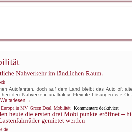
lität
ntliche Nahverkehr im ländlichen Raum.
ock
en Autofahrten, doch auf dem Land bleibt das Auto oft alter
hen den Nahverkehr unattraktiv. Flexible Lösungen wie O
…
Weiterlesen
→
für
Europa in MV
,
Green Deal
,
Mobilität
|
Kommentare deaktiviert
en heute die ersten drei Mobilpunkte eröffnet – hi
Mobili
für
Lastenfahrräder gemietet werden
alle:
Der
e.de