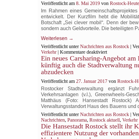
Veröffentlicht am
8. Mai 2019
von
Rostock-Heute
Im Rahmen eines Gemeinschaftsprojektes 
entwickelt. Der Kurzfilm hebt die Mobilität
Botschaft „Sei clever mobil“. Denn der bewu
sondern auch Geldvorteile. Die beteiligten P
Weiterlesen
→
Veröffentlicht unter
Nachrichten aus Rostock
|
Ver
für
Verkehr
|
Kommentare deaktiviert
Ein neues Carsharing-Angebot am 
Imagefilm
zur
künftig auch die Stadtverwaltung
neuen
abzudecken
Dachmarke
„Rostock
Veröffentlicht am
27. Januar 2017
von
Rostock-H
mobil“
Rostocker Stadtverwaltung ergänzt Fuh
will
Verkehrsanlagen (v.l.), Greenwheels-Ges
Alternativen
Matthäus (Foto: Hansestadt Rostock) A
zum
Verwaltungsstandort Haus des Bauens und
Auto
aufzeigen
Veröffentlicht unter
Nachrichten aus Rostock
|
Ver
Nachrichten
,
Panorama
,
Rostock aktuell
,
Verkehr
Die Hansestadt Rostock stellt ihr
effizientere Nutzung der vorhandene