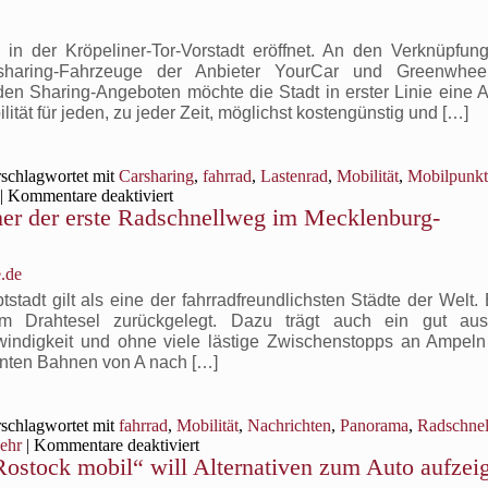
öffentl
Nahver
im
in der Kröpeliner-Tor-Vorstadt eröffnet. An den Verknüpfun
ländlic
haring-Fahrzeuge der Anbieter YourCar und Greenwhee
Raum.
en Sharing-Angeboten möchte die Stadt in erster Linie eine Al
ität für jeden, zu jeder Zeit, möglichst kostengünstig und […]
schlagwortet mit
Carsharing
,
fahrrad
,
Lastenrad
,
Mobilität
,
Mobilpunkt
für
|
Kommentare deaktiviert
r der erste Radschnellweg im Mecklenburg-
In
der
Kröpeliner-
Tor-
.de
Vorstadt
tadt gilt als eine der fahrradfreundlichsten Städte der Welt.
wurden
 Drahtesel zurückgelegt. Dazu trägt auch ein gut aus
heute
windigkeit und ohne viele lästige Zwischenstopps an Ampe
die
nnten Bahnen von A nach […]
ersten
drei
Mobilpunkte
schlagwortet mit
fahrrad
,
Mobilität
,
Nachrichten
,
Panorama
,
Radschne
eröffnet
für
ehr
|
Kommentare deaktiviert
–
ostock mobil“ will Alternativen zum Auto aufzei
Am
hier
Südstadtcampus