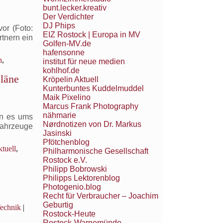
bunt.lecker.kreativ
Der Verdichter
DJ Phips
or (Foto:
EIZ Rostock | Europa in MV
rtnern ein
Golfen-MV.de
hafensonne
n
,
institut für neue medien
kohlhof.de
pläne
Kröpelin Aktuell
Kunterbuntes Kuddelmuddel
Maik Pixelino
Marcus Frank Photography
nähmarie
nn es ums
Nørdnotizen von Dr. Markus
Fahrzeuge
Jasinski
Pfötchenblog
tuell
,
Philharmonische Gesellschaft
Rostock e.V.
Philipp Bobrowski
Philipps Lektorenblog
Photogenio.blog
Recht für Verbraucher – Joachim
Geburtig
echnik
|
Rostock-Heute
Rostock-Warnemünde