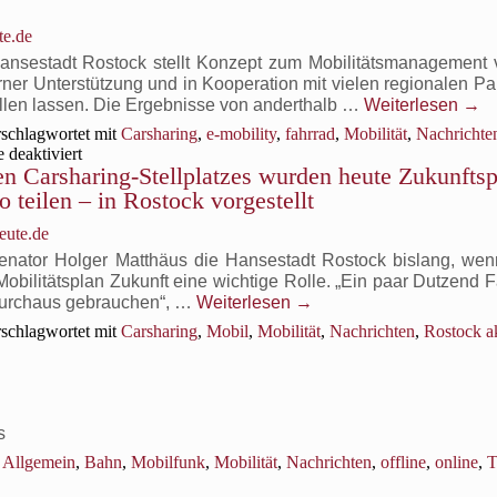
Angebot
am
te.de
Haus
Hansestadt Rostock stellt Konzept zum Mobilitätsmanagement v
des
rner Unterstützung und in Kooperation mit vielen regionalen Pa
Bauens
llen lassen. Die Ergebnisse von anderthalb …
Weiterlesen
→
am
Rostocker
schlagwortet mit
Carsharing
,
e-mobility
,
fahrrad
,
Mobilität
,
Nachrichte
Holbeinplatz
für
deaktiviert
möchte
en Carsharing-Stellplatzes wurden heute Zukunfts
Die
künftig
Hansestadt
 teilen – in Rostock vorgestellt
auch
Rostock
die
stellt
eute.de
Stadtverwaltung
ihr
senator Holger Matthäus die Hansestadt Rostock bislang, we
nutzen,
Konzept
obilitätsplan Zukunft eine wichtige Rolle. „Ein paar Dutzend 
um
zum
 durchaus gebrauchen“, …
Weiterlesen
→
Engpässe
Mobilitätsmanagement
im
schlagwortet mit
Carsharing
,
Mobil
,
Mobilität
,
Nachrichten
,
Rostock ak
vor
kommunalen
und
slich
Fuhrpark
plant
günstig
eine
gabe
abzudecken
effizientere
Nutzung
s
n
der
Allgemein
,
Bahn
,
Mobilfunk
,
Mobilität
,
Nachrichten
,
offline
,
online
,
T
aring-
vorhandenen
platzes
Infrastruktur