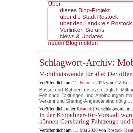
Über
dieses Blog-Projekt
über die Stadt Rostock
über den Landkreis Rostock
Verlinken Sie uns
News & Updates
neuen Blog melden
Schlagwort-Archiv:
Mobi
Mobilitätswende für alle: Der öffe
Veröffentlicht am
11. Februar 2025
von
EIZ Rost
Busse und Bahnen ersetzen täglich Million
Fehlende Taktungen und Anbindungen mac
Verkehr und Sharing-Angebote sind nötig,
Veröffentlicht unter
Rostock
|
Verschlagwortet mit
In der Kröpeliner-Tor-Vorstadt wurd
können Carsharing-Fahrzeuge und 
Veröffentlicht am
11. Mai 2020
von
Rostock-Heut