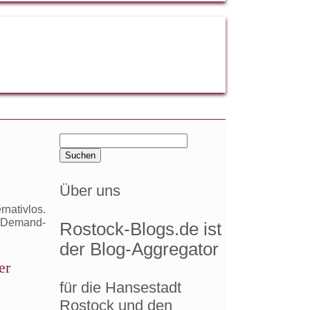
Suchen
nach:
Über uns
nativlos.
n-Demand-
Rostock-Blogs.de ist
der Blog-Aggregator
er
tätswende
für die Hansestadt
Rostock und den