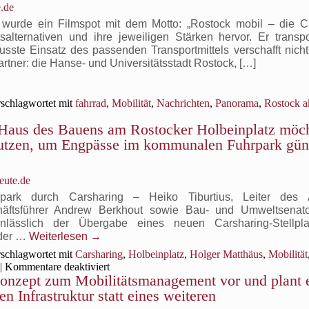
können
.de
wird
Carsharing-
ab
wurde ein Filmspot mit dem Motto: „Rostock mobil – die C
Fahrzeuge
Sommer
salternativen und ihre jeweiligen Stärken hervor. Er transpor
und
der
sste Einsatz des passenden Transportmittels verschafft nicht 
Lastenfahrräder
erste
gemietet
artner: die Hanse- und Universitätsstadt Rostock, […]
Radschnellweg
werden
im
Mecklenburg-
schlagwortet mit
fahrrad
,
Mobilität
,
Nachrichten
,
Panorama
,
Rostock a
Vorpommern
gebaut
Haus des Bauens am Rostocker Holbeinplatz möc
 nutzen, um Engpässe im kommunalen Fuhrpark gün
eute.de
rpark durch Carsharing – Heiko Tiburtius, Leiter des 
chäftsführer Andrew Berkhout sowie Bau- und Umweltsenat
nlässlich der Übergabe eines neuen Carsharing-Stellpl
 der …
Weiterlesen
→
schlagwortet mit
Carsharing
,
Holbeinplatz
,
Holger Matthäus
,
Mobilität
für
|
Kommentare deaktiviert
 Konzept zum Mobilitätsmanagement vor und plant 
Ein
neues
n Infrastruktur statt eines weiteren
Carsharing-