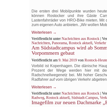
Die ersten drei Mobilpunkte wurden heute 
können Rostocker und ihre Gäste Cars
Lastenfahrräder von HRO-Bike mieten. Mit d
zum eigenen Auto anbieten. „Wir wollen Mobil
Weiterlesen
→
Veröffentlicht unter
Nachrichten aus Rostock
|
Ver
Nachrichten
,
Panorama
,
Rostock aktuell
,
Verkehr
Am Südstadtcampus wird ab Somme
Vorpommern gebaut
Veröffentlicht am
9. Mai 2019
von
Rostock-Heute
Vorbild ist Kopenhagen. Die dänische Haupts
Prozent der Wege werden hier mit dem
Radschnellwegenetz bei. Mit hoher Gesch
Radfahrer auf vom übrigen Verkehr abgetre
Weiterlesen
→
Veröffentlicht unter
Nachrichten aus Rostock
|
Ver
Radweg
,
Rostock aktuell
,
Südstadt-Campus
,
Verk
Imagefilm zur neuen Dachmarke „R