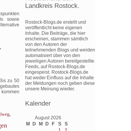
iche
Landkreis Rostock.
kehr
gspunkten
hen
ls sowie
Rostock-Blogs.de erstellt und
ternative
veröffentlicht keine eigenen
Inhalte. Die Beiträge, die hier
erscheinen, stammen sämtlich
von den Autoren der
,
teilnehmenden Blogs und werden
automatisiert über von den
jeweiligen Autoren bereitgestellte
Feeds, auf Rostock-Blogs.de
eingespeist. Rostock-Blogs.de
hat weder Einfluss auf die Inhalte
 Bis zu 50
der Meldungen noch geben diese
gebautes
unsere Meinung wieder.
ln kommen
Kalender
llweg
,
August 2026
M
D
M
D
F
S
S
gen
1
2