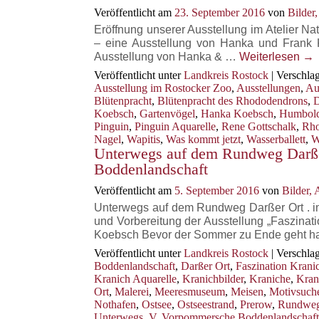
Veröffentlicht am
23. September 2016
von
Bilder
Eröffnung unserer Ausstellung im Atelier N
– eine Ausstellung von Hanka und Frank 
Ausstellung von Hanka & …
Weiterlesen
→
Veröffentlicht unter
Landkreis Rostock
|
Verschlag
Ausstellung im Rostocker Zoo
,
Ausstellungen
,
Au
Blütenpracht
,
Blütenpracht des Rhododendrons
,
D
Koebsch
,
Gartenvögel
,
Hanka Koebsch
,
Humbold
Pinguin
,
Pinguin Aquarelle
,
Rene Gottschalk
,
Rho
Nagel
,
Wapitis
,
Was kommt jetzt
,
Wasserballett
,
W
Unterwegs auf dem Rundweg Darße
Boddenlandschaft
Veröffentlicht am
5. September 2016
von
Bilder,
Unterwegs auf dem Rundweg Darßer Ort . 
und Vorbereitung der Ausstellung „Faszinat
Koebsch Bevor der Sommer zu Ende geht ha
Veröffentlicht unter
Landkreis Rostock
|
Verschlag
Boddenlandschaft
,
Darßer Ort
,
Faszination Krani
Kranich Aquarelle
,
Kranichbilder
,
Kraniche
,
Kran
Ort
,
Malerei
,
Meeresmuseum
,
Meisen
,
Motivsuch
Nothafen
,
Ostsee
,
Ostseestrand
,
Prerow
,
Rundwe
Unterwegs
,
V
,
Vorpommersche Boddenlandschaft