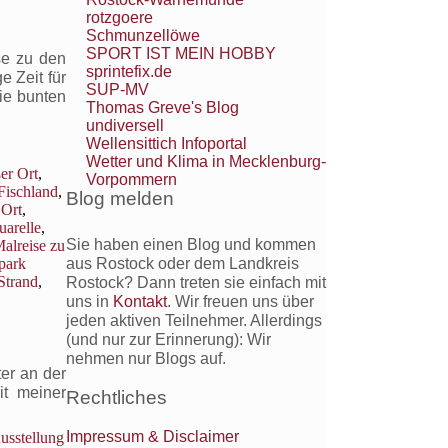
rotzgoere
Schmunzellöwe
SPORT IST MEIN HOBBY
se zu den
sprintefix.de
e Zeit für
SUP-MV
ie bunten
Thomas Greve's Blog
undiversell
Wellensittich Infoportal
Wetter und Klima in Mecklenburg-
er Ort
,
Vorpommern
Fischland
,
Blog melden
 Ort
,
uarelle
,
Sie haben einen Blog und kommen
alreise zu
park
aus Rostock oder dem Landkreis
Strand
,
Rostock? Dann treten sie einfach mit
uns in
Kontakt
. Wir freuen uns über
jeden aktiven Teilnehmer. Allerdings
(und nur zur Erinnerung): Wir
nehmen nur Blogs auf.
ter an der
it meiner
Rechtliches
Impressum & Disclaimer
usstellung