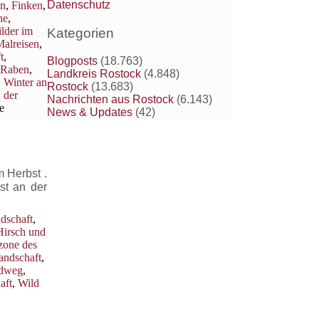
Datenschutz
en
,
Finken
,
ne
,
lder im
Kategorien
alreisen
,
t
,
Blogposts
(18.763)
 Raben
,
Landkreis Rostock
(4.848)
,
Winter an
Rostock
(13.683)
 der
Nachrichten aus Rostock
(6.143)
e
News & Updates
(42)
 Herbst .
st an der
dschaft
,
Hirsch und
zone des
andschaft
,
dweg
,
aft
,
Wild