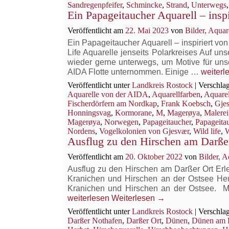
Aquarell
Sandregenpfeifer
,
Schmincke
,
Strand
,
Unterwegs
von
Ein Papageitaucher Aquarell – ins
Frank Koebsch
Veröffentlicht am
22. Mai 2023
von
Bilder, Aqua
Ein Papageitaucher Aquarell – inspiriert v
Life Aquarelle jenseits Polarkreises Auf 
wieder gerne unterwegs, um Motive für unse
Ein
AIDA Flotte unternommen. Einige …
weiterl
Papage
Veröffentlicht unter
Landkreis Rostock
|
Verschlag
Aquarel
Aquarelle von der AIDA
,
Aquarellfarben
,
Aquarel
–
Fischerdörfern am Nordkap
,
Frank Koebsch
,
Gje
inspirier
Honningsvag
,
Kormorane
,
M
,
Magerøya
,
Malerei
von
Magerøya
,
Norwegen
,
Papageitaucher
,
Papageita
einem
Nordens
,
Vogelkolonien von Gjesvær
,
Wild life
,
W
Ausflug zu den Hirschen am Darße
Besuch
am Nor
Veröffentlicht am
20. Oktober 2022
von
Bilder, 
Ausflug zu den Hirschen am Darßer Ort Erleb
Kranichen und Hirschen an der Ostsee Heut
Kranichen und Hirschen an der Ostsee. M
weiterlesen
Weiterlesen
→
Veröffentlicht unter
Landkreis Rostock
|
Verschlag
Darßer Nothafen
,
Darßer Ort
,
Dünen
,
Dünen am 