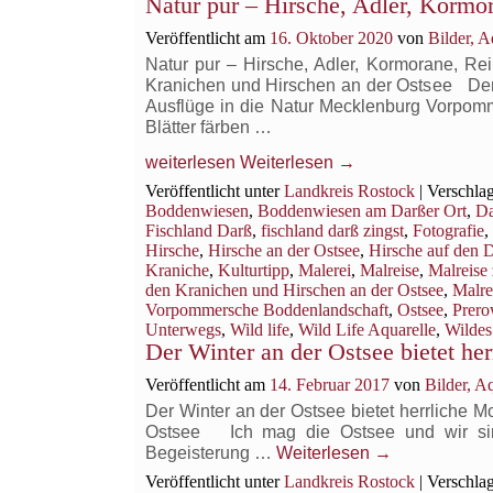
Natur pur – Hirsche, Adler, Korm
Veröffentlicht am
16. Oktober 2020
von
Bilder, 
Natur pur – Hirsche, Adler, Kormorane, R
Kranichen und Hirschen an der Ostsee Der He
Ausflüge in die Natur Mecklenburg Vorpomme
Blätter färben …
weiterlesen
Weiterlesen
→
Veröffentlicht unter
Landkreis Rostock
|
Verschlag
Boddenwiesen
,
Boddenwiesen am Darßer Ort
,
Da
Fischland Darß
,
fischland darß zingst
,
Fotografie
,
Hirsche
,
Hirsche an der Ostsee
,
Hirsche auf den 
Kraniche
,
Kulturtipp
,
Malerei
,
Malreise
,
Malreise
den Kranichen und Hirschen an der Ostsee
,
Malre
Vorpommersche Boddenlandschaft
,
Ostsee
,
Prer
Unterwegs
,
Wild life
,
Wild Life Aquarelle
,
Wildes
Der Winter an der Ostsee bietet he
Veröffentlicht am
14. Februar 2017
von
Bilder, 
Der Winter an der Ostsee bietet herrliche M
Ostsee Ich mag die Ostsee und wir sind 
Begeisterung …
Weiterlesen
→
Veröffentlicht unter
Landkreis Rostock
|
Verschlag