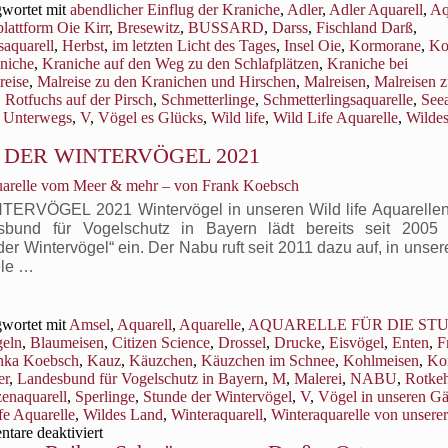
wortet mit
abendlicher Einflug der Kraniche
,
Adler
,
Adler Aquarell
,
Aq
life
lattform Oie Kirr
,
Bresewitz
,
BUSSARD
,
Darss
,
Fischland Darß
,
Aquarelle
aquarell
,
Herbst
,
im letzten Licht des Tages
,
Insel Oie
,
Kormorane
,
Ko
niche
,
Kraniche auf den Weg zu den Schlafplätzen
,
Kraniche bei
reise
,
Malreise zu den Kranichen und Hirschen
,
Malreisen
,
Malreisen 
,
Rotfuchs auf der Pirsch
,
Schmetterlinge
,
Schmetterlingsaquarelle
,
Seea
,
Unterwegs
,
V
,
Vögel es Glücks
,
Wild life
,
Wild Life Aquarelle
,
Wilde
 DER WINTERVÖGEL 2021
uarelle vom Meer & mehr – von Frank Koebsch
ÖGEL 2021 Wintervögel in unseren Wild life Aquarellen
und für Vogelschutz in Bayern lädt bereits seit 2005 
 Wintervögel“ ein. Der Nabu ruft seit 2011 dazu auf, in unser
ele …
wortet mit
Amsel
,
Aquarell
,
Aquarelle
,
AQUARELLE FÜR DIE ST
geln
,
Blaumeisen
,
Citizen Science
,
Drossel
,
Drucke
,
Eisvögel
,
Enten
,
F
nka Koebsch
,
Kauz
,
Käuzchen
,
Käuzchen im Schnee
,
Kohlmeisen
,
Ko
er
,
Landesbund für Vogelschutz in Bayern
,
M
,
Malerei
,
NABU
,
Rotke
zenaquarell
,
Sperlinge
,
Stunde der Wintervögel
,
V
,
Vögel in unseren Gä
fe Aquarelle
,
Wildes Land
,
Winteraquarell
,
Winteraquarelle von unserer
für
are deaktiviert