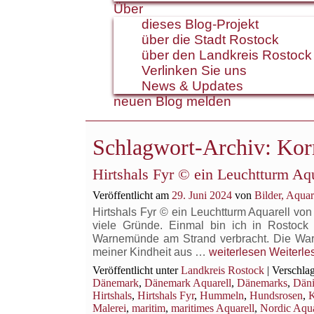
Über
dieses Blog-Projekt
über die Stadt Rostock
über den Landkreis Rostock
Verlinken Sie uns
News & Updates
neuen Blog melden
Schlagwort-Archiv:
Kor
Hirtshals Fyr © ein Leuchtturm Aq
Veröffentlicht am
29. Juni 2024
von
Bilder, Aqua
Hirtshals Fyr © ein Leuchtturm Aquarell von
viele Gründe. Einmal bin ich in Rostock
Warnemünde am Strand verbracht. Die War
Hirtshals
meiner Kindheit aus …
weiterlesen
Weiterl
Fyr
Veröffentlicht unter
Landkreis Rostock
|
Verschlag
©
Dänemark
,
Dänemark Aquarell
,
Dänemarks
,
Däni
ein
Hirtshals
,
Hirtshals Fyr
,
Hummeln
,
Hundsrosen
,
K
Leuchtturm
Malerei
,
maritim
,
maritimes Aquarell
,
Nordic Aqua