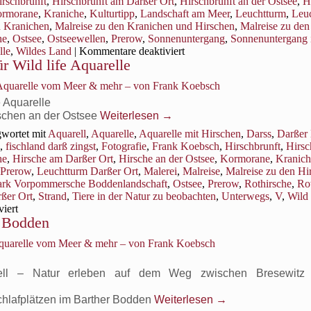
irschbrunft
,
Hirschbrunft am Darßer Ort
,
Hirschbrunft an der Ostsee
,
H
rmorane
,
Kraniche
,
Kulturtipp
,
Landschaft am Meer
,
Leuchtturm
,
Leu
n Kranichen
,
Malreise zu den Kranichen und Hirschen
,
Malreise zu den
he
,
Ostsee
,
Ostseewellen
,
Prerow
,
Sonnenuntergang
,
Sonnenuntergang 
für
lle
,
Wildes Land
|
Kommentare deaktiviert
r Wild life Aquarelle
Ausflug
zu
 Aquarelle vom Meer & mehr – von Frank Koebsch
den
Hirschen
e Aquarelle
am
rschen an der Ostsee
Weiterlesen
→
Darßer
wortet mit
Aquarell
,
Aquarelle
,
Aquarelle mit Hirschen
,
Darss
,
Darßer
Ort
,
fischland darß zingst
,
Fotografie
,
Frank Koebsch
,
Hirschbrunft
,
Hirsc
he
,
Hirsche am Darßer Ort
,
Hirsche an der Ostsee
,
Kormorane
,
Kranich
 Prerow
,
Leuchtturm Darßer Ort
,
Malerei
,
Malreise
,
Malreise zu den Hi
ark Vorpommersche Boddenlandschaft
,
Ostsee
,
Prerow
,
Rothirsche
,
Ro
ßer Ort
,
Strand
,
Tiere in der Natur zu beobachten
,
Unterwegs
,
V
,
Wild 
für
iert
r Bodden
Hirsche
an
Aquarelle vom Meer & mehr – von Frank Koebsch
der
Ostsee
als
rell – Natur erleben auf dem Weg zwischen Bresewitz
Motive
für
Schlafplätzen im Barther Bodden
Weiterlesen
→
Wild