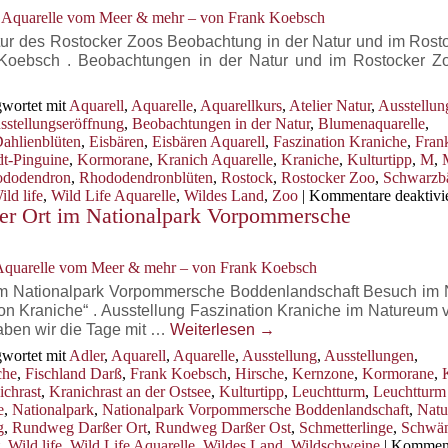
Hirschbrunft
, Aquarelle vom Meer & mehr – von Frank Koebsch
am
Darßer
atur des Rostocker Zoos Beobachtung in der Natur und im Rost
Ort
Koebsch . Beobachtungen in der Natur und im Rostocker Z
wortet mit
Aquarell
,
Aquarelle
,
Aquarellkurs
,
Atelier Natur
,
Ausstellun
sstellungseröffnung
,
Beobachtungen in der Natur
,
Blumenaquarelle
,
ahlienblüten
,
Eisbären
,
Eisbären Aquarell
,
Faszination Kraniche
,
Fran
t-Pinguine
,
Kormorane
,
Kranich Aquarelle
,
Kraniche
,
Kulturtipp
,
M
,
dodendron
,
Rhododendronblüten
,
Rostock
,
Rostocker Zoo
,
Schwarzb
ild life
,
Wild Life Aquarelle
,
Wildes Land
,
Zoo
|
Kommentare deaktivie
r Ort im Nationalpark Vorpommersche
 Aquarelle vom Meer & mehr – von Frank Koebsch
im Nationalpark Vorpommersche Boddenlandschaft Besuch im
ion Kraniche“ . Ausstellung Faszination Kraniche im Natureum 
ben wir die Tage mit …
Weiterlesen
→
wortet mit
Adler
,
Aquarell
,
Aquarelle
,
Ausstellung
,
Ausstellungen
,
che
,
Fischland Darß
,
Frank Koebsch
,
Hirsche
,
Kernzone
,
Kormorane
,
ichrast
,
Kranichrast an der Ostsee
,
Kulturtipp
,
Leuchtturm
,
Leuchtturm
e
,
Nationalpark
,
Nationalpark Vorpommersche Boddenlandschaft
,
Nat
g
,
Rundweg Darßer Ort
,
Rundweg Darßer Ost
,
Schmetterlinge
,
Schwä
,
Wild life
,
Wild Life Aquarelle
,
Wildes Land
,
Wildschweine
|
Kommen