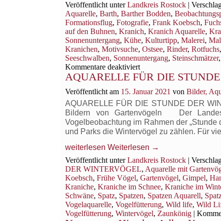
Veröffentlicht unter
Landkreis Rostock
|
Verschlag
Aquarelle
,
Barth
,
Barther Bodden
,
Beobachtungsp
Formationsflug
,
Fotografie
,
Frank Koebsch
,
Fuchs
auf den Buhnen
,
Kranich
,
Kranich Aquarelle
,
Kra
Sonnenuntergang
,
Kühe
,
Kulturtipp
,
Malerei
,
Mal
Kranichen
,
Motivsuche
,
Ostsee
,
Rinder
,
Rotfuchs
Seeschwalben
,
Sonnenuntergang
,
Steinschmätzer
für
Kommentare deaktiviert
AQUARELLE FÜR DIE STUNDE
So
schön
Veröffentlicht am
15. Januar 2021
von
Bilder, Aq
ist
der
AQUARELLE FÜR DIE STUNDE DER WINTERV
Herbst
Bildern von Gartenvögeln Der Landesb
am
Vogelbeobachtung im Rahmen der „Stunde der
Barther
und Parks die Wintervögel zu zählen. Für vi
Bodden
weiterlesen
Weiterlesen
→
Veröffentlicht unter
Landkreis Rostock
|
Verschlag
DER WINTERVÖGEL
,
Aquarelle mit Gartenvö
Koebsch
,
Frühe Vögel
,
Gartenvögel
,
Gimpel
,
Ha
Kraniche
,
Kraniche im Schnee
,
Kraniche im Wint
Schwäne
,
Spatz
,
Spatzen
,
Spatzen Aquarell
,
Spat
Vogelaquarelle
,
Vogelfütterung
,
Wild life
,
Wild Li
Vogelfütterung
,
Wintervögel
,
Zaunkönig
|
Komment