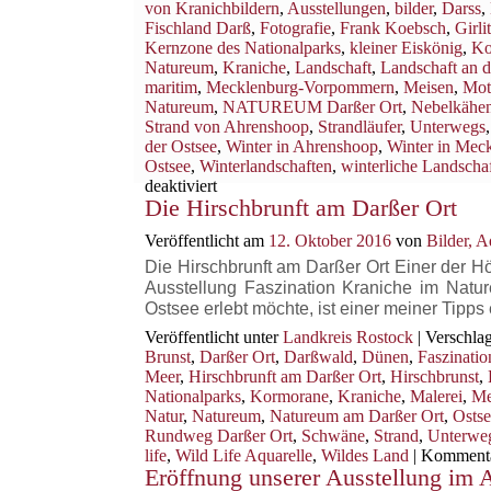
von Kranichbildern
,
Ausstellungen
,
bilder
,
Darss
,
Fischland Darß
,
Fotografie
,
Frank Koebsch
,
Girli
Kernzone des Nationalparks
,
kleiner Eiskönig
,
Ko
Natureum
,
Kraniche
,
Landschaft
,
Landschaft an d
maritim
,
Mecklenburg-Vorpommern
,
Meisen
,
Mot
Natureum
,
NATUREUM Darßer Ort
,
Nebelkähe
Strand von Ahrenshoop
,
Strandläufer
,
Unterwegs
der Ostsee
,
Winter in Ahrenshoop
,
Winter in Mec
Ostsee
,
Winterlandschaften
,
winterliche Landscha
für
deaktiviert
Die Hirschbrunft am Darßer Ort
Der
Winter
Veröffentlicht am
12. Oktober 2016
von
Bilder, 
an
der
Die Hirschbrunft am Darßer Ort Einer der 
Ostsee
Ausstellung Faszination Kraniche im Nat
bietet
Ostsee erlebt möchte, ist einer meiner Tipp
herrliche
Veröffentlicht unter
Landkreis Rostock
|
Verschlag
Motive
Brunst
,
Darßer Ort
,
Darßwald
,
Dünen
,
Faszinatio
Meer
,
Hirschbrunft am Darßer Ort
,
Hirschbrunst
,
Nationalparks
,
Kormorane
,
Kraniche
,
Malerei
,
Me
Natur
,
Natureum
,
Natureum am Darßer Ort
,
Ostse
Rundweg Darßer Ort
,
Schwäne
,
Strand
,
Unterwe
life
,
Wild Life Aquarelle
,
Wildes Land
|
Kommentar
Eröffnung unserer Ausstellung im A