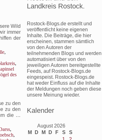
Landkreis Rostock.
Rostock-Blogs.de erstellt und
sere Wild
veröffentlicht keine eigenen
wir immer
Inhalte. Die Beiträge, die hier
iffen der
erscheinen, stammen sämtlich
von den Autoren der
lle
,
teilnehmenden Blogs und werden
automatisiert über von den
larkreis
,
jeweiligen Autoren bereitgestellte
apinsel
Feeds, auf Rostock-Blogs.de
ögel des
eingespeist. Rostock-Blogs.de
hat weder Einfluss auf die Inhalte
der Meldungen noch geben diese
unsere Meinung wieder.
se zu den
Kalender
se zu den
Ausflug
 um die …
zu
August 2026
den
Darss
,
M
D
M
D
F
S
S
Hirschen
oebsch
,
am
1
2