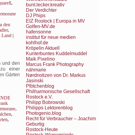
uarell
,
bunt.lecker.kreativ
Der Verdichter
rmorane
DJ Phips
EIZ Rostock | Europa in MV
zu den
Golfen-MV.de
dler
,
hafensonne
s Land
|
institut für neue medien
kohlhof.de
Kröpelin Aktuell
Kunterbuntes Kuddelmuddel
Maik Pixelino
 und den
Marcus Frank Photography
zu einer
nähmarie
en Gärten
Nørdnotizen von Dr. Markus
Jasinski
Pfötchenblog
Philharmonische Gesellschaft
Rostock e.V.
UNDE
Philipp Bobrowski
rank
Philipps Lektorenblog
rmorane
,
Photogenio.blog
hlchen
,
Recht für Verbraucher – Joachim
rten
,
Geburtig
Rostock-Heute
Rostock-Warnemünde