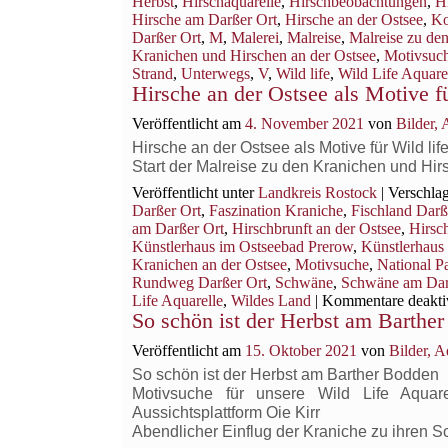
Herbst
,
Hirschaquarelle
,
Hirschbeobachtungen
,
H
Hirsche am Darßer Ort
,
Hirsche an der Ostsee
,
Ko
Darßer Ort
,
M
,
Malerei
,
Malreise
,
Malreise zu de
Kranichen und Hirschen an der Ostsee
,
Motivsuc
Strand
,
Unterwegs
,
V
,
Wild life
,
Wild Life Aquare
Hirsche an der Ostsee als Motive fü
Veröffentlicht am
4. November 2021
von
Bilder,
Hirsche an der Ostsee als Motive für Wild lif
Start der Malreise zu den Kranichen und Hi
Veröffentlicht unter
Landkreis Rostock
|
Verschlag
Darßer Ort
,
Faszination Kraniche
,
Fischland Darß
am Darßer Ort
,
Hirschbrunft an der Ostsee
,
Hirsc
Künstlerhaus im Ostseebad Prerow
,
Künstlerhaus
Kranichen an der Ostsee
,
Motivsuche
,
National P
Rundweg Darßer Ort
,
Schwäne
,
Schwäne am Dar
Life Aquarelle
,
Wildes Land
|
Kommentare deaktiv
So schön ist der Herbst am Barthe
Veröffentlicht am
15. Oktober 2021
von
Bilder, 
So schön ist der Herbst am Barther Bodden
Motivsuche für unsere Wild Life Aqua
Aussichtsplattform Oie Kirr
Abendlicher Einflug der Kraniche zu ihren 