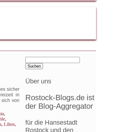
Suchen
nach:
Über uns
 es sicher
eizeit in
Rostock-Blogs.de ist
 sich von
der Blog-Aggregator
nia
,
hle
,
für die Hansestadt
s
,
Lilien
,
Rostock und den