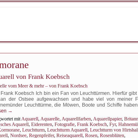
morane
uarell von Frank Koebsch
relle vom Meer & mehr – von Frank Koebsch
 Frank Koebsch Ich bin ein Fan von Leuchttürmen. Hierfür gibt
 an der Ostsee aufgewachsen und habe viel von meiner Fr
nemünder Leuchttürme, die Möwen, Boote und Schiffe haben
esen
→
wortet mit
Aquarell
,
Aquarelle
,
Aquarellfarben
,
Aquarellpapier
,
Britan
sches Aquarell
,
Eiderenten
,
Fotografie
,
Frank Koebsch
,
Fyr
,
Hahnemü
ormorane
,
Leuchtturm
,
Leuchtturm Aquarell
,
Leuchtturm von Hirtshal
rell
,
Nordsee
,
Regenpfeifer
,
Reiseaquarell
,
Rosen
,
Rosenblüten
,