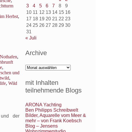
irsche
,
Darßer Ort
chtturm
3
4
5
6
7
8
9
10
11
12
13
14
15
16
im Herbst
,
17
18
19
20
21
22
23
24
25
26
27
28
29
30
31
« Juli
Archive
 Nothafen
,
hbrunft
Archive
e
,
rschen und
twild
,
mit Inhalten
life
,
Wild
teilnehmende Blogs
ARONA Yachting
Ben Philipps Schreibwelt
Bilder, Aquarelle vom Meer &
 und der
mehr – von Frank Koebsch
Blog – Jensens
Wohnzimmerstudio