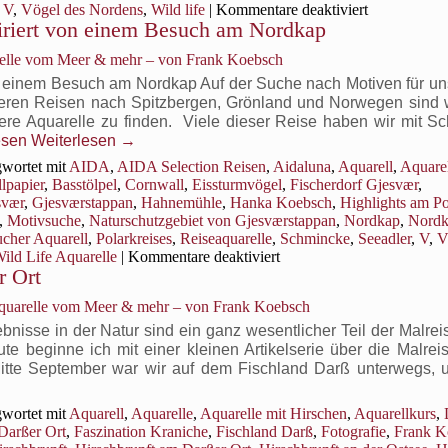
für
,
V
,
Vögel des Nordens
,
Wild life
|
Kommentare deaktiviert
piriert von einem Besuch am Nordkap
Hirtshals
Fyr
relle vom Meer & mehr – von Frank Koebsch
©
ein
on einem Besuch am Nordkap Auf der Suche nach Motiven für un
Leuchtturm
unseren Reisen nach Spitzbergen, Grönland und Norwegen sind 
Aquarell
re Aquarelle zu finden. Viele dieser Reise haben wir mit Sch
von
esen
Weiterlesen
→
Frank
itaucher
wortet mit
AIDA
,
AIDA Selection Reisen
,
Aidaluna
,
Aquarell
,
Aquare
Koebsch
l
lpapier
,
Basstölpel
,
Cornwall
,
Eissturmvögel
,
Fischerdorf Gjesvær
,
svær
,
Gjesværstappan
,
Hahnemühle
,
Hanka Koebsch
,
Highlights am Po
t
,
Motivsuche
,
Naturschutzgebiet von Gjesværstappan
,
Nordkap
,
Nordk
ucher Aquarell
,
Polarkreises
,
Reiseaquarelle
,
Schmincke
,
Seeadler
,
V
,
V
für
ild Life Aquarelle
|
Kommentare deaktiviert
r Ort
Ein
dkap
Papageitaucher
Aquarelle vom Meer & mehr – von Frank Koebsch
Aquarell
–
nisse in der Natur sind ein ganz wesentlicher Teil der Malrei
inspiriert
e beginne ich mit einer kleinen Artikelserie über die Malrei
von
itte September war wir auf dem Fischland Darß unterwegs,
einem
Besuch
wortet mit
Aquarell
,
Aquarelle
,
Aquarelle mit Hirschen
,
Aquarellkurs
,
am
Darßer Ort
,
Faszination Kraniche
,
Fischland Darß
,
Fotografie
,
Frank K
Nordkap