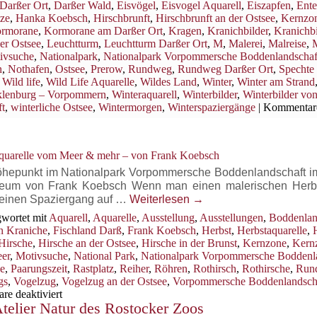
Darßer Ort
,
Darßer Wald
,
Eisvögel
,
Eisvogel Aquarell
,
Eiszapfen
,
Ent
…
tze
,
Hanka Koebsch
,
Hirschbrunft
,
Hirschbrunft an der Ostsee
,
Kernzo
am
rmorane
,
Kormorane am Darßer Ort
,
Kragen
,
Kranichbilder
,
Kranichbi
Darßer
er Ostsee
,
Leuchtturm
,
Leuchtturm Darßer Ort
,
M
,
Malerei
,
Malreise
,
M
Ort
ivsuche
,
Nationalpark
,
Nationalpark Vorpommersche Boddenlandschaf
n
,
Nothafen
,
Ostsee
,
Prerow
,
Rundweg
,
Rundweg Darßer Ort
,
Spechte
,
Wild life
,
Wild Life Aquarelle
,
Wildes Land
,
Winter
,
Winter am Strand
klenburg – Vorpommern
,
Winteraquarell
,
Winterbilder
,
Winterbilder von
ft
,
winterliche Ostsee
,
Wintermorgen
,
Winterspaziergänge
|
Kommentar
Aquarelle vom Meer & mehr – von Frank Koebsch
Höhepunkt im Nationalpark Vorpommersche Boddenlandschaft im
ureum von Frank Koebsch Wenn man einen malerischen Herb
s einen Spaziergang auf …
Weiterlesen
→
wortet mit
Aquarell
,
Aquarelle
,
Ausstellung
,
Ausstellungen
,
Boddenlan
n Kraniche
,
Fischland Darß
,
Frank Koebsch
,
Herbst
,
Herbstaquarelle
,
Hirsche
,
Hirsche an der Ostsee
,
Hirsche in der Brunst
,
Kernzone
,
Kern
er
,
Motivsuche
,
National Park
,
Nationalpark Vorpommersche Boddenl
e
,
Paarungszeit
,
Rastplatz
,
Reiher
,
Röhren
,
Rothirsch
,
Rothirsche
,
Run
gs
,
Vogelzug
,
Vogelzug an der Ostsee
,
Vorpommersche Boddenlandsch
für
e deaktiviert
telier Natur des Rostocker Zoos
Die