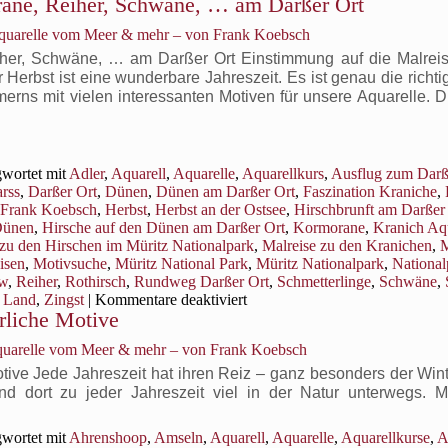
orane, Reiher, Schwäne, … am Darßer Ort
AQUARELLE
FÜR
Aquarelle vom Meer & mehr – von Frank Koebsch
DIE
STUNDE
eiher, Schwäne, … am Darßer Ort Einstimmung auf die Malrei
DER
rbst ist eine wunderbare Jahreszeit. Es ist genau die richtig
WINTERVÖGEL
rns mit vielen interessanten Motiven für unsere Aquarelle. D
2021
wortet mit
Adler
,
Aquarell
,
Aquarelle
,
Aquarellkurs
,
Ausflug zum Darß
rss
,
Darßer Ort
,
Dünen
,
Dünen am Darßer Ort
,
Faszination Kraniche
,
Frank Koebsch
,
Herbst
,
Herbst an der Ostsee
,
Hirschbrunft am Darßer
Dünen
,
Hirsche auf den Dünen am Darßer Ort
,
Kormorane
,
Kranich Aq
 zu den Hirschen im Müritz Nationalpark
,
Malreise zu den Kranichen
,
M
isen
,
Motivsuche
,
Müritz National Park
,
Müritz Nationalpark
,
National
ow
,
Reiher
,
Rothirsch
,
Rundweg Darßer Ort
,
Schmetterlinge
,
Schwäne
,
für
 Land
,
Zingst
|
Kommentare deaktiviert
rrliche Motive
Natur
pur
Aquarelle vom Meer & mehr – von Frank Koebsch
–
Hirsche,
otive Jede Jahreszeit hat ihren Reiz – ganz besonders der Win
Adler,
dort zu jeder Jahreszeit viel in der Natur unterwegs. M
Kormorane,
Reiher,
wortet mit
Ahrenshoop
,
Amseln
,
Aquarell
,
Aquarelle
,
Aquarellkurse
,
A
Schwäne,