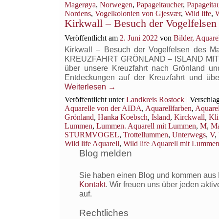
von
Magerøya
,
Norwegen
,
Papageitaucher
,
Papageita
einem
Nordens
,
Vogelkolonien von Gjesvær
,
Wild life
,
W
Kirkwall – Besuch der Vogelfelse
Besuch
am Nor
Veröffentlicht am
2. Juni 2022
von
Bilder, Aquar
Kirkwall – Besuch der Vogelfelsen d
KREUZFAHRT GRÖNLAND – ISLAND MIT DER A
über unsere Kreuzfahrt nach Grönland und
Entdeckungen auf der Kreuzfahrt und üb
Weiterlesen
→
Veröffentlicht unter
Landkreis Rostock
|
Verschlag
Aquarelle von der AIDA
,
Aquarellfarben
,
Aquarel
Grönland
,
Hanka Koebsch
,
Island
,
Kirckwall
,
Kl
Lummen
,
Lummen. Aquarell mit Lummen
,
M
,
Ma
STURMVOGEL
,
Trottellummen
,
Unterwegs
,
V
,
Wild life Aquarell
,
Wild life Aquarell mit Lumme
Blog melden
Sie haben einen Blog und kommen aus R
Kontakt
. Wir freuen uns über jeden akti
auf.
Rechtliches