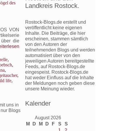
ögel des
Landkreis Rostock.
Rostock-Blogs.de erstellt und
veröffentlicht keine eigenen
OTOS VON
Inhalte. Die Beiträge, die hier
ikelserie
erscheinen, stammen sämtlich
 über die
von den Autoren der
rkwall
iterlesen
teilnehmenden Blogs und werden
automatisiert über von den
esuch
elle
,
jeweiligen Autoren bereitgestellte
r
oebsch
,
Feeds, auf Rostock-Blogs.de
gelfelsen
na
,
eingespeist. Rostock-Blogs.de
es
eitaucher
,
hat weder Einfluss auf die Inhalte
rwick
ld life
,
der Meldungen noch geben diese
ead
unsere Meinung wieder.
SPB
ture Reserve
Kalender
it uns in
 nur Blogs
en
August 2026
M
D
M
D
F
S
S
1
2