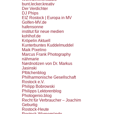
bunt.lecker.kreativ
Der Verdichter
DJ Phips
EIZ Rostock | Europa in MV
Golfen-MV.de
hafensonne
institut für neue medien
kohlhof.de
Kröpelin Aktuell
Kunterbuntes Kuddelmuddel
Maik Pixelino
Marcus Frank Photography
nähmarie
Nørdnotizen von Dr. Markus
Jasinski
Pfötchenblog
Philharmonische Gesellschaft
Rostock e.V.
Philipp Bobrowski
Philipps Lektorenblog
Photogenio.blog
Recht für Verbraucher – Joachim
Geburtig
Rostock-Heute
Rostock-Warnemünde