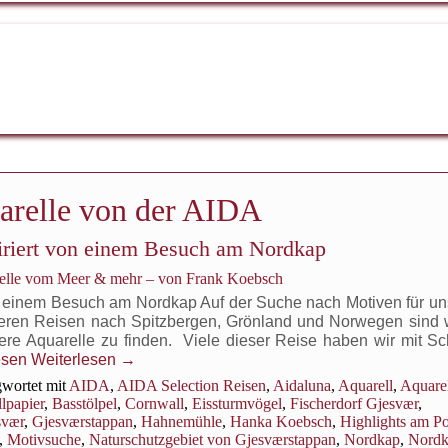
arelle von der AIDA
piriert von einem Besuch am Nordkap
relle vom Meer & mehr – von Frank Koebsch
on einem Besuch am Nordkap Auf der Suche nach Motiven für un
unseren Reisen nach Spitzbergen, Grönland und Norwegen sind 
re Aquarelle zu finden. Viele dieser Reise haben wir mit Sch
esen
Weiterlesen
→
itaucher
wortet mit
AIDA
,
AIDA Selection Reisen
,
Aidaluna
,
Aquarell
,
Aquare
l
lpapier
,
Basstölpel
,
Cornwall
,
Eissturmvögel
,
Fischerdorf Gjesvær
,
svær
,
Gjesværstappan
,
Hahnemühle
,
Hanka Koebsch
,
Highlights am Po
t
,
Motivsuche
,
Naturschutzgebiet von Gjesværstappan
,
Nordkap
,
Nordk