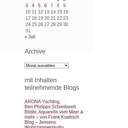
3
4
5
6
7
8
9
10
11
12
13
14
15
16
17
18
19
20
21
22
23
24
25
26
27
28
29
30
31
« Juli
Archive
Archive
mit Inhalten
teilnehmende Blogs
ARONA Yachting
Ben Philipps Schreibwelt
Bilder, Aquarelle vom Meer &
mehr – von Frank Koebsch
Blog – Jensens
Wohnzimmerstudio