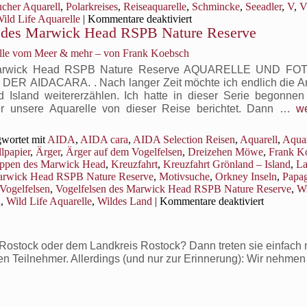
ucher Aquarell
,
Polarkreises
,
Reiseaquarelle
,
Schmincke
,
Seeadler
,
V
,
V
für
ild Life Aquarelle
|
Kommentare deaktiviert
n des Marwick Head RSPB Nature Reserve
Ein
dkap
Papageitaucher
elle vom Meer & mehr – von Frank Koebsch
Aquarell
–
es Marwick Head RSPB Nature Reserve AQUARELLE UND F
inspiriert
IDACARA. . Nach langer Zeit möchte ich endlich die Art
von
 Island weitererzählen. Ich hatte in dieser Serie begonnen
einem
Ki
er unsere Aquarelle von dieser Reise berichtet. Dann …
we
Besuch
–
am
B
wortet mit
AIDA
,
AIDA cara
,
AIDA Selection Reisen
,
Aquarell
,
Aquar
Nordkap
de
lpapier
,
Ärger
,
Ärger auf dem Vogelfelsen
,
Dreizehen Möwe
,
Frank K
Vo
ippen des Marwick Head
,
Kreuzfahrt
,
Kreuzfahrt Grönland – Island
,
La
d
rwick Head RSPB Nature Reserve
,
Motivsuche
,
Orkney Inseln
,
Papag
Ma
Vogelfelsen
,
Vogelfelsen des Marwick Head RSPB Nature Reserve
,
Wi
H
für
n
,
Wild Life Aquarelle
,
Wildes Land
|
Kommentare deaktiviert
R
Kirkwall
–
Na
Besuch
ostock oder dem Landkreis Rostock? Dann treten sie einfach m
der
ven Teilnehmer. Allerdings (und nur zur Erinnerung): Wir nehmen
Vogelfels
des
Marwick
Head