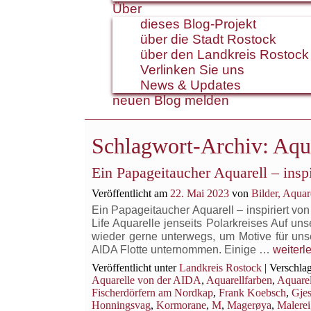
Über
dieses Blog-Projekt
über die Stadt Rostock
über den Landkreis Rostock
Verlinken Sie uns
News & Updates
neuen Blog melden
Schlagwort-Archiv:
Aqu
Ein Papageitaucher Aquarell – ins
Veröffentlicht am
22. Mai 2023
von
Bilder, Aqua
Ein Papageitaucher Aquarell – inspiriert v
Life Aquarelle jenseits Polarkreises Auf 
wieder gerne unterwegs, um Motive für unse
Ein
AIDA Flotte unternommen. Einige …
weiterl
Papage
Veröffentlicht unter
Landkreis Rostock
|
Verschlag
Aquarel
Aquarelle von der AIDA
,
Aquarellfarben
,
Aquarel
–
Fischerdörfern am Nordkap
,
Frank Koebsch
,
Gje
inspirier
Honningsvag
,
Kormorane
,
M
,
Magerøya
,
Malerei