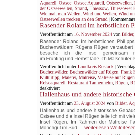
Thiessower H
Aquarell
,
Ostsee
,
Ostsee Aquarell
,
Ostseewellen
,
der Ostseewellen
,
Strand
,
Thiessow
,
Thiessower 
Wie malt man Wellen
,
Wind und Wellen
,
Wind und
Ostseewellen trecken an den Strand
|
Kommentare 
Rasender Roland im herbstlichen P
Veröffentlicht am
16. November 2024
von
Bilder
Rasender Roland im herbstlichen Philipp
Buchenwäldern Rügens Rügen verzaubert v
besuche ich die Insel gemeinsam 
im Frühling und Herbst lade ich Malschüler 
Veröffentlicht unter
Landkreis Rostock
|
Verschlag
Buchenwälder
,
Buchenwälder auf Rügen
,
Frank 
Kulturtipp
,
Malerei
,
Malreise
,
Malreise auf Rügen
Reiseaquarell
,
Restaurant Tannenheim
,
Rügen
,
Rü
für
deaktiviert
Hallenhaus und andere historisch
Rasender
Roland
Veröffentlicht am
23. August 2024
von
Bilder, A
im
herbstlichen
Hallenhaus und andere historische Gebäu
Philippshagen
Ostsee und die Insel Rügen teile ich mit vie
Insel Rügen. Im Rahmen der Malreise Fa
Hallenhaus
Mönchgut im Süd …
weiterlesen
Weiterlese
und