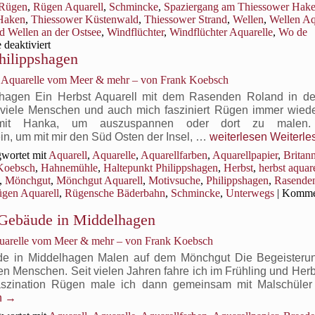
aken
Rügen
,
Rügen Aquarell
,
Schmincke
,
Spaziergang am Thiessower Hak
Haken
,
Thiessower Küstenwald
,
Thiessower Strand
,
Wellen
,
Wellen Aq
 Wellen an der Ostsee
,
Windflüchter
,
Windflüchter Aquarelle
,
Wo de
für
deaktiviert
hilippshagen
Wind
und
, Aquarelle vom Meer & mehr – von Frank Koebsch
Wellen
am
shagen Ein Herbst Aquarell mit dem Rasenden Roland in d
Thiessower
iele Menschen und auch mich fasziniert Rügen immer wied
Haken
mit Hanka, um auszuspannen oder dort zu malen. 
Rasender
ein, um mit mir den Süd Osten der Insel, …
weiterlesen
Weiterl
Roland
wortet mit
Aquarell
,
Aquarelle
,
Aquarellfarben
,
Aquarellpapier
,
Britan
im
Koebsch
,
Hahnemühle
,
Haltepunkt Philippshagen
,
Herbst
,
herbst aquare
herbstlichen Philipp
,
Mönchgut
,
Mönchgut Aquarell
,
Motivsuche
,
Philippshagen
,
Rasende
gen Aquarell
,
Rügensche Bäderbahn
,
Schmincke
,
Unterwegs
|
Komme
e Gebäude in Middelhagen
quarelle vom Meer & mehr – von Frank Koebsch
de in Middelhagen Malen auf dem Mönchgut Die Begeisterun
len Menschen. Seit vielen Jahren fahre ich im Frühling und Herb
szination Rügen male ich dann gemeinsam mit Malschüler
n
→