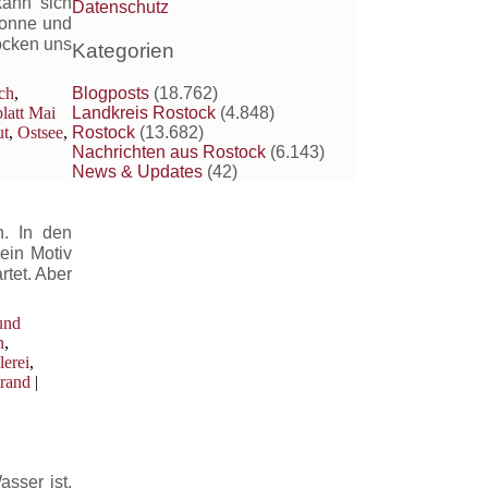
kann sich
Datenschutz
Sonne und
ocken uns
Kategorien
Blogposts
(18.762)
ch
,
Landkreis Rostock
(4.848)
latt Mai
Rostock
(13.682)
t
,
Ostsee
,
Nachrichten aus Rostock
(6.143)
News & Updates
(42)
n. In den
ein Motiv
tet. Aber
und
n
,
erei
,
trand
|
sser ist,