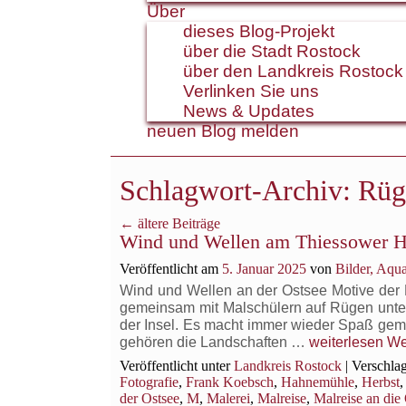
Über
dieses Blog-Projekt
über die Stadt Rostock
über den Landkreis Rostock
Verlinken Sie uns
News & Updates
neuen Blog melden
Schlagwort-Archiv:
Rüg
←
ältere Beiträge
Wind und Wellen am Thiessower 
Veröffentlicht am
5. Januar 2025
von
Bilder, Aqu
Wind und Wellen an der Ostsee Motive der 
gemeinsam mit Malschülern auf Rügen unt
der Insel. Es macht immer wieder Spaß gem
Wind
gehören die Landschaften …
weiterlesen
We
und
Veröffentlicht unter
Landkreis Rostock
|
Verschlag
Wellen
Fotografie
,
Frank Koebsch
,
Hahnemühle
,
Herbst
am
der Ostsee
,
M
,
Malerei
,
Malreise
,
Malreise an die