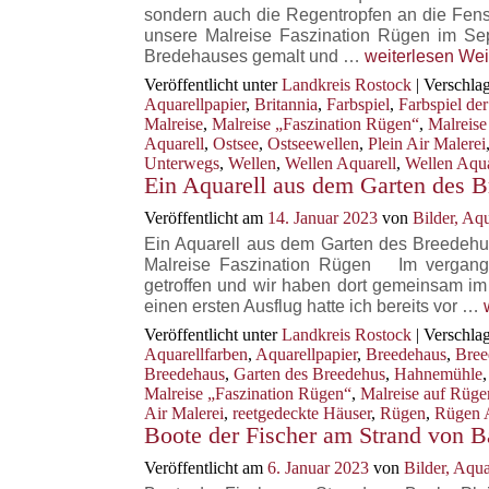
sondern auch die Regentropfen an die Fen
unsere Malreise Faszination Rügen im Sep
Wellen
Bredehauses gemalt und …
weiterlesen
Wei
als
Veröffentlicht unter
Landkreis Rostock
|
Verschlag
Motiv
Aquarellpapier
,
Britannia
,
Farbspiel
,
Farbspiel de
für
Malreise
,
Malreise „Faszination Rügen“
,
Malreise
ein
Aquarell
,
Ostsee
,
Ostseewellen
,
Plein Air Malerei
Aquarell
Unterwegs
,
Wellen
,
Wellen Aquarell
,
Wellen Aqua
während
Ein Aquarell aus dem Garten des 
der
Veröffentlicht am
14. Januar 2023
von
Bilder, Aq
Malreise
Faszination Rü
Ein Aquarell aus dem Garten des Breedeh
Malreise Faszination Rügen Im vergange
getroffen und wir haben dort gemeinsam i
einen ersten Ausflug hatte ich bereits vor …
Veröffentlicht unter
Landkreis Rostock
|
Verschlag
Aquarellfarben
,
Aquarellpapier
,
Breedehaus
,
Bree
Breedehaus
,
Garten des Breedehus
,
Hahnemühle
Malreise „Faszination Rügen“
,
Malreise auf Rüge
Air Malerei
,
reetgedeckte Häuser
,
Rügen
,
Rügen A
Boote der Fischer am Strand von 
Veröffentlicht am
6. Januar 2023
von
Bilder, Aqu