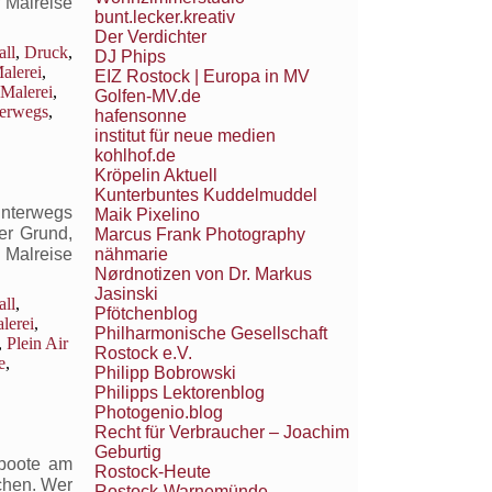
 Malreise
bunt.lecker.kreativ
Der Verdichter
ll
,
Druck
,
DJ Phips
alerei
,
EIZ Rostock | Europa in MV
 Malerei
,
Golfen-MV.de
erwegs
,
hafensonne
institut für neue medien
kohlhof.de
Kröpelin Aktuell
Kunterbuntes Kuddelmuddel
unterwegs
Maik Pixelino
er Grund,
Marcus Frank Photography
nähmarie
 Malreise
Nørdnotizen von Dr. Markus
Jasinski
ll
,
Pfötchenblog
lerei
,
Philharmonische Gesellschaft
,
Plein Air
Rostock e.V.
e
,
Philipp Bobrowski
Philipps Lektorenblog
Photogenio.blog
Recht für Verbraucher – Joachim
Geburtig
rboote am
Rostock-Heute
chen. Wer
Rostock-Warnemünde