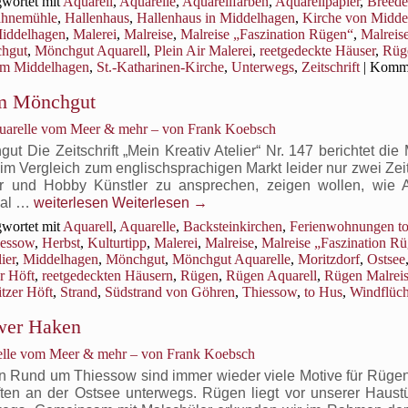
wortet mit
Aquarell
,
Aquarelle
,
Aquarellfarben
,
Aquarellpapier
,
Breede
hnemühle
,
Hallenhaus
,
Hallenhaus in Middelhagen
,
Kirche von Midde
Middelhagen
,
Malerei
,
Malreise
,
Malreise „Faszination Rügen“
,
Malreise
hgut
,
Mönchgut Aquarell
,
Plein Air Malerei
,
reetgedeckte Häuser
,
Rüg
m Middelhagen
,
St.-Katharinen-Kirche
,
Unterwegs
,
Zeitschrift
|
Komme
em Mönchgut
quarelle vom Meer & mehr – von Frank Koebsch
Die Zeitschrift „Mein Kreativ Atelier“ Nr. 147 berichtet die 
 Vergleich zum englischsprachigen Markt leider nur zwei Zeits
 und Hobby Künstler zu ansprechen, zeigen wollen, wie A
Faszination
nmal …
weiterlesen
Weiterlesen
→
Rügen
wortet mit
Aquarell
,
Aquarelle
,
Backsteinkirchen
,
Ferienwohnungen t
–
iessow
,
Herbst
,
Kulturtipp
,
Malerei
,
Malreise
,
Malreise „Faszination R
Malen
ier
,
Middelhagen
,
Mönchgut
,
Mönchgut Aquarelle
,
Moritzdorf
,
Ostsee
auf
r Höft
,
reetgedeckten Häusern
,
Rügen
,
Rügen Aquarell
,
Rügen Malrei
dem Mönchgut
tzer Höft
,
Strand
,
Südstrand von Göhren
,
Thiessow
,
to Hus
,
Windflüch
wer Haken
relle vom Meer & mehr – von Frank Koebsch
 Rund um Thiessow sind immer wieder viele Motive für Rügen
ten an der Ostsee unterwegs. Rügen liegt vor unserer Haust