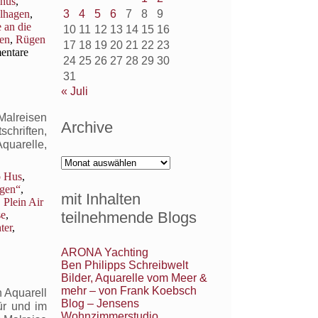
hus
,
lhagen
,
3
4
5
6
7
8
9
 an die
10
11
12
13
14
15
16
en
,
Rügen
17
18
19
20
21
22
23
ntare
24
25
26
27
28
29
30
31
« Juli
Malreisen
Archive
chriften,
quarelle,
Archive
o Hus
,
ügen“
,
mit Inhalten
,
Plein Air
teilnehmende Blogs
se
,
ter
,
ARONA Yachting
Ben Philipps Schreibwelt
Bilder, Aquarelle vom Meer &
mehr – von Frank Koebsch
 Aquarell
Blog – Jensens
ür und im
Wohnzimmerstudio