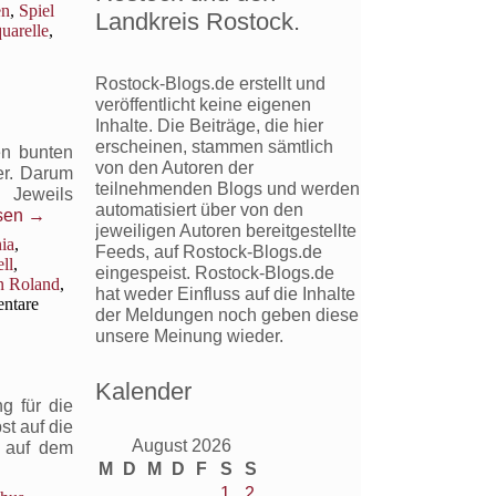
en
,
Spiel
Landkreis Rostock.
uarelle
,
Rostock-Blogs.de erstellt und
veröffentlicht keine eigenen
Inhalte. Die Beiträge, die hier
erscheinen, stammen sämtlich
en bunten
von den Autoren der
er. Darum
teilnehmenden Blogs und werden
Jeweils
automatisiert über von den
esen
→
jeweiligen Autoren bereitgestellte
nia
,
Feeds, auf Rostock-Blogs.de
ll
,
eingespeist. Rostock-Blogs.de
shagen
n Roland
,
hat weder Einfluss auf die Inhalte
ntare
der Meldungen noch geben diese
unsere Meinung wieder.
Kalender
g für die
st auf die
August 2026
 auf dem
M
D
M
D
F
S
S
1
2