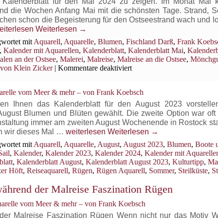
 Kalenderblatt für den Mai 2024 zu zeigen. Im Monat Mai 
am
 sind die Wochen Anfang Mai mit die schönsten Tage. Strand, 
Thiessower
schen schon die Begeisterung für den Ostseestrand wach und l
Haken
alenderblatt
eiterlesen
Weiterlesen
→
ai
wortet mit
Aquarell
,
Aquarelle
,
Blumen
,
Fischland Darß
,
Frank Koebs
024
,
Kalender mit Aquarellen
,
Kalenderblatt
,
Kalenderblatt Mai
,
Kalenderb
len an der Ostsee
,
Malerei
,
Malreise
,
Malreise an die Ostsee
,
Mönchgu
für
 von Klein Zicker
|
Kommentare deaktiviert
Kalenderblatt
Mai
uarelle vom Meer & mehr – von Frank Koebsch
2024
en Ihnen das Kalenderblatt für den August 2023 vorstelle
August Blumen und Blüten gewählt. Die zweite Option war oft 
nstaltung immer am zweiten August Wochenende in Rostock star
Kalenderblatt
en wir dieses Mal …
weiterlesen
Weiterlesen
→
August
wortet mit
Aquarell
,
Aquarelle
,
August
,
August 2023
,
Blumen
,
Boote 
2023
ail
,
Kalender
,
Kalender 2023
,
Kalender 2024
,
Kalender mit Aquarelle
latt
,
Kalenderblatt August
,
Kalenderblatt August 2023
,
Kulturtipp
,
Mal
er Höft
,
Reiseaquarell
,
Rügen
,
Rügen Aquarell
,
Sommer
,
Steilküste
,
S
 während der Malreise Faszination Rügen
uarelle vom Meer & mehr – von Frank Koebsch
 der Malreise Faszination Rügen Wenn nicht nur das Motiv Wa