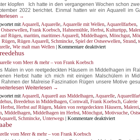
ster klopfen Ich hatte in den vergangenen Wochen schon zwe
tember 2022 berichtet. Einmal hatten wir ein Aquarell im G
terlesen
→
wortet mit
Aquarell
,
Aquarelle
,
Aquarelle mit Wellen
,
Aquarellfarben
,
r Ostseewellen
,
Frank Koebsch
,
Hahnemühle
,
Herbst
,
Kulturtipp
,
Maler
 auf Rügen
,
maritim
,
maritimes Aquarell
,
Middelhagen
,
Mönchgut
,
Mön
,
Rügen
,
Rügen Aquarell
,
Schmincke
,
Spiel der Ostseewellen
,
Strand
,
für
relle
,
Wie malt man Wellen
|
Kommentare deaktiviert
Breedehus
Wellen
als
uarelle vom Meer & mehr – von Frank Koebsch
Motiv
für
gen
us Malen in von reetgedeckten Häusern in Middelhagen im R
ein
nen Herbst hatte ich mich mit einigen Malschülern in Mi
Aquarell
m Rahmen der Malreise Faszination Rügen unsere Motive gesu
während
Ein
weiterlesen
Weiterlesen
→
der
Aquarell
wortet mit
Aquarell
,
Aquarell aus Middelhagen
,
Aquarelle
,
Aquarellfar
Malreise
aus
dehus
,
Breedehus in Middelhagen
,
Cornwall
,
Frank Koebsch
,
Galerie
Faszination
dem
,
Herbst
,
Herbst auf Rügen
,
Malen von reetgedeckten Häusern
,
Malerei
Rügen
Garten
n
,
Middelhagen
,
Middelhagen im Herbst
,
Mönchgut
,
Motivsuche
,
Osts
des Breedehus
für
quarell
,
Schmincke
,
Unterwegs
|
Kommentare deaktiviert
Baabe
Ein
Aquarell
arelle vom Meer & mehr – von Frank Koebsch
aus