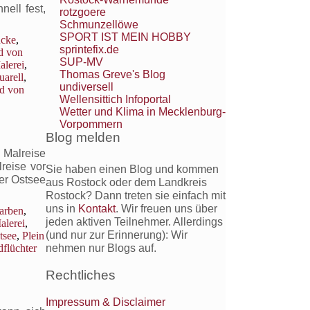
ell fest,
rotzgoere
Schmunzellöwe
SPORT IST MEIN HOBBY
ncke
,
sprintefix.de
d von
SUP-MV
alerei
,
Thomas Greve's Blog
arell
,
undiversell
nd von
Wellensittich Infoportal
Wetter und Klima in Mecklenburg-
Vorpommern
Blog melden
 Malreise
reise vor
Sie haben einen Blog und kommen
der Ostsee
aus Rostock oder dem Landkreis
Rostock? Dann treten sie einfach mit
uns in
Kontakt
. Wir freuen uns über
farben
,
jeden aktiven Teilnehmer. Allerdings
alerei
,
(und nur zur Erinnerung): Wir
tsee
,
Plein
flüchter
nehmen nur Blogs auf.
Rechtliches
Impressum & Disclaimer