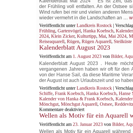
Kalenderblatt Mai 2024 Es ist Zeit, das
der Frühling voll entfalten. An der Ostsee
Wind rufen bei mir und vielen anderen Men
K
wieder vermehrt in die Landschaften an …
w
M
Veröffentlicht unter
Landkreis Rostock
|
Verschlag
2
Frühling
,
Gartenvögel
,
Hanka Koebsch
,
Kalender
2024
,
Klein Zicker
,
Kulturtipp
,
Mai
,
Mai 2024
,
Ma
Reiseaquarell
,
Rügen
,
Rügen Aquarell
,
Steilküste
Kalenderblatt August 2023
Veröffentlicht am
1. August 2023
von
Bilder, Aq
Kalenderblatt August 2023 . Heute möcht
vergangenen Jahren haben wir oft für den 
von der Hanse Sail, da diese Maritime Vera
der August ist auch Urlaubszeit und so hab
Veröffentlicht unter
Landkreis Rostock
|
Verschlag
Schiffe
,
Frank Koebsch
,
Hanka Koebsch
,
Hanse S
Kalender von Hanka & Frank Koebsch
,
Kalenderb
Mönchgut
,
Mönchgut Aquarell
,
Ostsee
,
Reddevitz
für
Kommentare deaktiviert
Wellen als Motiv für ein Aquarell
Kalenderblatt
August
Veröffentlicht am
23. Januar 2023
von
Bilder, Aq
2023
Wellen als Motiv für ein Aquarell während