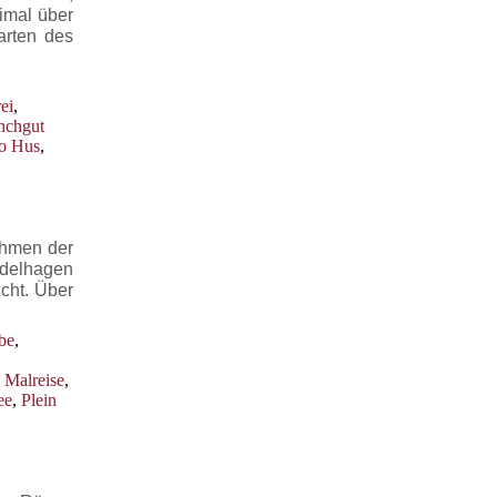
imal über
arten des
ei
,
chgut
to Hus
,
ahmen der
ddelhagen
cht. Über
be
,
,
Malreise
,
ee
,
Plein