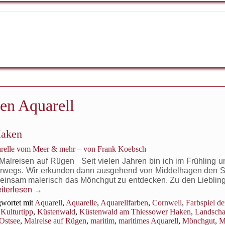
en Aquarell
Haken
arelle vom Meer & mehr – von Frank Koebsch
Malreisen auf Rügen Seit vielen Jahren bin ich im Frühling u
erwegs. Wir erkunden dann ausgehend von Middelhagen den 
einsam malerisch das Mönchgut zu entdecken. Zu den Lieblin
iterlesen
→
wortet mit
Aquarell
,
Aquarelle
,
Aquarellfarben
,
Cornwell
,
Farbspiel de
,
Kulturtipp
,
Küstenwald
,
Küstenwald am Thiessower Haken
,
Landscha
 Ostsee
,
Malreise auf Rügen
,
maritim
,
maritimes Aquarell
,
Mönchgut
,
M