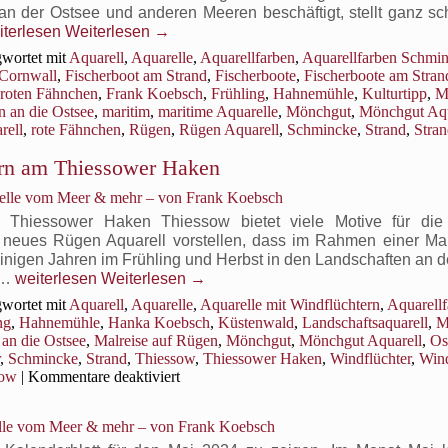
n der Ostsee und anderen Meeren beschäftigt, stellt ganz schn
eblingsmotive
iterlesen
Weiterlesen
→
wortet mit
Aquarell
,
Aquarelle
,
Aquarellfarben
,
Aquarellfarben Schmi
scherboote
Cornwall
,
Fischerboot am Strand
,
Fischerboote
,
Fischerboote am Stran
 roten Fähnchen
,
Frank Koebsch
,
Frühling
,
Hahnemühle
,
Kulturtipp
,
M
en
n an die Ostsee
,
maritim
,
maritime Aquarelle
,
Mönchgut
,
Mönchgut Aqu
hnchen
rell
,
rote Fähnchen
,
Rügen
,
Rügen Aquarell
,
Schmincke
,
Strand
,
Stra
für
ern am Thiessower Haken
rand
Lieblingsmotive
n Rügen
–
relle vom Meer & mehr – von Frank Koebsch
Fischerboote
mit
 Thiessower Haken Thiessow bietet viele Motive für die
roten
neues Rügen Aquarell vorstellen, dass im Rahmen einer Mal
Fähnchen
 einigen Jahren im Frühling und Herbst in den Landschaften an 
am
Spaziergang
 …
weiterlesen
Weiterlesen
→
Strand
unter
wortet mit
Aquarell
,
Aquarelle
,
Aquarelle mit Windflüchtern
,
Aquarell
von
den
ng
,
Hahnemühle
,
Hanka Koebsch
,
Küstenwald
,
Landschaftsaquarell
,
M
Rügen
Windflüchtern
 an die Ostsee
,
Malreise auf Rügen
,
Mönchgut
,
Mönchgut Aquarell
,
Os
am
,
Schmincke
,
Strand
,
Thiessow
,
Thiessower Haken
,
Windflüchter
,
Wind
Thiessower Haken
für
sow
|
Kommentare deaktiviert
Spaziergang
unter
elle vom Meer & mehr – von Frank Koebsch
den
Windflüchtern