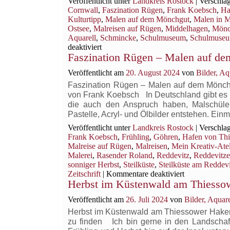
Veröffentlicht unter
Landkreis Rostock
|
Verschlag
andere
Cornwall
,
Faszination Rügen
,
Frank Koebsch
,
Ha
historische
Kulturtipp
,
Malen auf dem Mönchgut
,
Malen in 
Gebäude
Ostsee
,
Malreisen auf Rügen
,
Middelhagen
,
Mönc
in Middelhagen
Aquarell
,
Schmincke
,
Schulmuseum
,
Schulmuseu
für
deaktiviert
Faszination Rügen – Malen auf d
Hallenhaus
und
Veröffentlicht am
20. August 2024
von
Bilder, A
andere
historische
Faszination Rügen – Malen auf dem Mönchgut 
Gebäude
von Frank Koebsch In Deutschland gibt es im
in
die auch den Anspruch haben, Malschüler
Middelhagen
Pastelle, Acryl- und Ölbilder entstehen. Ei
Veröffentlicht unter
Landkreis Rostock
|
Verschlag
Frank Koebsch
,
Frühling
,
Göhren
,
Hafen von Th
Malreise auf Rügen
,
Malreisen
,
Mein Kreativ-Atel
Malerei
,
Rasender Roland
,
Reddevitz
,
Reddevitze
sonniger Herbst
,
Steilküste
,
Steilküste am Reddevi
für
Zeitschrift
|
Kommentare deaktiviert
Herbst im Küstenwald am Thiesso
Faszination
Rügen
Veröffentlicht am
26. Juli 2024
von
Bilder, Aqua
–
Malen
Herbst im Küstenwald am Thiessower Haken
auf
zu finden Ich bin gerne in den Landschaf
dem