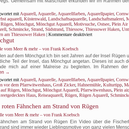
erwegs. Gemeinsam mit Malschüler erkunden wir im Rahmen der
wortet mit
Aquarell
,
Aquarelle
,
Aquarellfarben
,
Aquarellpapier
,
Cornwa
rbst aquarell
,
Küstenwald
,
Landschaftsaquarelle
,
Landschaftsmalerei
,
M
e Rügen
,
Mönchgut
,
Mönchgut Aquarell
,
Motivsuche
,
Ostsee
,
Plein Air
rell
,
Schmincke
,
Strand
,
Südstrand
,
Thiessow
,
Thiessower Haken
,
Unt
für
rn am Thiessower Haken
|
Kommentare deaktiviert
chgut
Herbst
im
elle vom Meer & mehr – von Frank Koebsch
Küstenwald
am
n auf dem Mönchgut Ich bin seit Jahren auf der Insel Rügen 
Thiessower
liche Teil der Insel, das Mönchgut angetan. Dieses ist auch d
Haken
ade mich auf einer Malreise zu begleiten. Im Rahmen der
sen
→
wortet mit
Aquarell
,
Aquarelle
,
Aquarellfarben
,
Aquarellpapier
,
Cornwa
en vor dem Pfarrwitwenhaus
,
Groß Zicker
,
Hahnemühle
,
Kulturtipp
,
Ma
 auf Rügen
,
Mönchgut
,
Mönchgut Aquarell
,
Pfarrwitwenhaus
,
Plein air
,
reetgedecktes Haus
,
Reiseaquarell
,
Rügen
,
Rügen Aquarell
,
Schminck
t roten Fähnchen am Strand von Rügen
haus
elle vom Meer & mehr – von Frank Koebsch
n Fähnchen am Strand von Rügen Ein Video über die Fische
rand sind immer wieder Lieblingsmotive von ganz vielen Mens