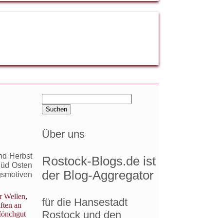
Suchen
nach:
Über uns
nd Herbst
Rostock-Blogs.de ist
Süd Osten
der Blog-Aggregator
gsmotiven
r Wellen
,
für die Hansestadt
ften an
Rostock und den
önchgut