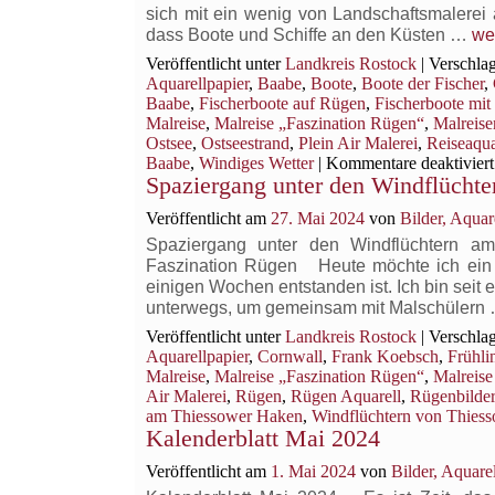
sich mit ein wenig von Landschaftsmalerei a
Li
dass Boote und Schiffe an den Küsten …
we
–
Veröffentlicht unter
Landkreis Rostock
|
Verschlag
Fi
Aquarellpapier
,
Baabe
,
Boote
,
Boote der Fischer
,
mit
Baabe
,
Fischerboote auf Rügen
,
Fischerboote mit
rot
Malreise
,
Malreise „Faszination Rügen“
,
Malreise
Fä
Ostsee
,
Ostseestrand
,
Plein Air Malerei
,
Reiseaqua
am
Baabe
,
Windiges Wetter
|
Kommentare deaktiviert
Spaziergang unter den Windflücht
St
vo
Veröffentlicht am
27. Mai 2024
von
Bilder, Aqua
Spaziergang unter den Windflüchtern am
Faszination Rügen Heute möchte ich ein 
einigen Wochen entstanden ist. Ich bin seit
unterwegs, um gemeinsam mit Malschülern
Veröffentlicht unter
Landkreis Rostock
|
Verschlag
Aquarellpapier
,
Cornwall
,
Frank Koebsch
,
Frühli
Malreise
,
Malreise „Faszination Rügen“
,
Malreise
Air Malerei
,
Rügen
,
Rügen Aquarell
,
Rügenbilder
am Thiessower Haken
,
Windflüchtern von Thies
Kalenderblatt Mai 2024
Veröffentlicht am
1. Mai 2024
von
Bilder, Aquar