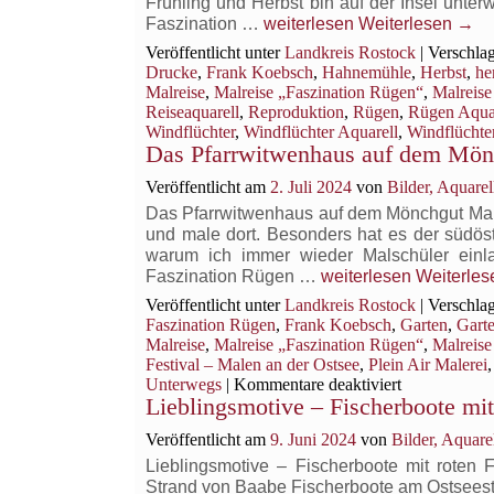
Frühling und Herbst bin auf der Insel unt
Mönchgut
Herbst
Faszination …
weiterlesen
Weiterlesen
→
im
Veröffentlicht unter
Landkreis Rostock
|
Verschlag
Küstenwald
Drucke
,
Frank Koebsch
,
Hahnemühle
,
Herbst
,
he
am
Malreise
,
Malreise „Faszination Rügen“
,
Malreis
Thiessower Haken
Reiseaquarell
,
Reproduktion
,
Rügen
,
Rügen Aqua
Windflüchter
,
Windflüchter Aquarell
,
Windflüchte
Das Pfarrwitwenhaus auf dem Mön
Veröffentlicht am
2. Juli 2024
von
Bilder, Aquar
Das Pfarrwitwenhaus auf dem Mönchgut Male
und male dort. Besonders hat es der südöst
warum ich immer wieder Malschüler einl
Das
Faszination Rügen …
weiterlesen
Weiterle
Pfarrwitwenhaus
Veröffentlicht unter
Landkreis Rostock
|
Verschlag
auf
Faszination Rügen
,
Frank Koebsch
,
Garten
,
Gart
dem Mönchgut
Malreise
,
Malreise „Faszination Rügen“
,
Malreise
Festival – Malen an der Ostsee
,
Plein Air Malerei
für
Unterwegs
|
Kommentare deaktiviert
Lieblingsmotive – Fischerboote mi
Das
Pfarrwitwen
Veröffentlicht am
9. Juni 2024
von
Bilder, Aquar
auf
dem
Lieblingsmotive – Fischerboote mit rote
Mönchgut
Strand von Baabe Fischerboote am Ostseest