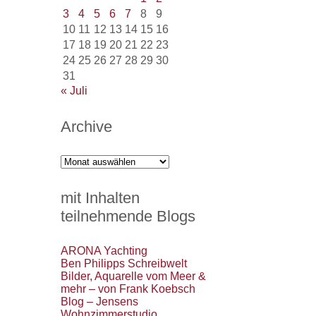
3
4
5
6
7
8
9
10
11
12
13
14
15
16
17
18
19
20
21
22
23
24
25
26
27
28
29
30
31
« Juli
Archive
Archive
mit Inhalten
teilnehmende Blogs
ARONA Yachting
Ben Philipps Schreibwelt
Bilder, Aquarelle vom Meer &
mehr – von Frank Koebsch
Blog – Jensens
Wohnzimmerstudio