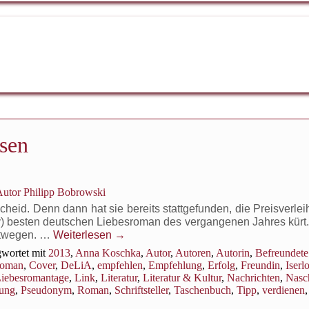
isen
utor Philipp Bobrowski
heid. Denn dann hat sie bereits stattgefunden, die Preisverle
y) besten deutschen Liebesroman des vergangenen Jahres kürt.
etwegen. …
Weiterlesen
→
wortet mit
2013
,
Anna Koschka
,
Autor
,
Autoren
,
Autorin
,
Befreundete
Toman
,
Cover
,
DeLiA
,
empfehlen
,
Empfehlung
,
Erfolg
,
Freundin
,
Iserl
iebesromantage
,
Link
,
Literatur
,
Literatur & Kultur
,
Nachrichten
,
Nasc
hung
,
Pseudonym
,
Roman
,
Schriftsteller
,
Taschenbuch
,
Tipp
,
verdienen