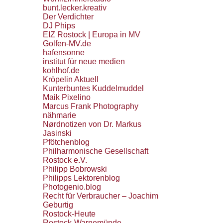
bunt.lecker.kreativ
Der Verdichter
DJ Phips
EIZ Rostock | Europa in MV
Golfen-MV.de
hafensonne
institut für neue medien
kohlhof.de
Kröpelin Aktuell
Kunterbuntes Kuddelmuddel
Maik Pixelino
Marcus Frank Photography
nähmarie
Nørdnotizen von Dr. Markus
Jasinski
Pfötchenblog
Philharmonische Gesellschaft
Rostock e.V.
Philipp Bobrowski
Philipps Lektorenblog
Photogenio.blog
Recht für Verbraucher – Joachim
Geburtig
Rostock-Heute
Rostock-Warnemünde