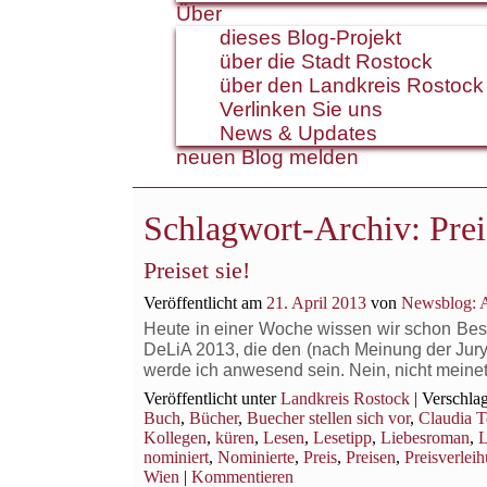
Über
dieses Blog-Projekt
über die Stadt Rostock
über den Landkreis Rostock
Verlinken Sie uns
News & Updates
neuen Blog melden
Schlagwort-Archiv:
Pre
Preiset sie!
Veröffentlicht am
21. April 2013
von
Newsblog: A
Heute in einer Woche wissen wir schon Besc
DeLiA 2013, die den (nach Meinung der Jur
werde ich anwesend sein. Nein, nicht mein
Veröffentlicht unter
Landkreis Rostock
|
Verschlag
Buch
,
Bücher
,
Buecher stellen sich vor
,
Claudia 
Kollegen
,
küren
,
Lesen
,
Lesetipp
,
Liebesroman
,
L
nominiert
,
Nominierte
,
Preis
,
Preisen
,
Preisverlei
Wien
|
Kommentieren