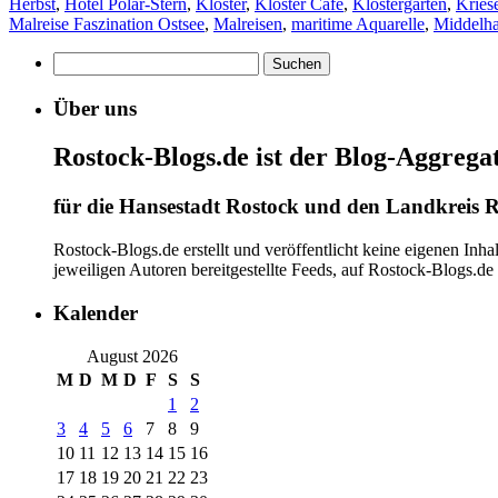
Herbst
,
Hotel Polar-Stern
,
Kloster
,
Kloster Cafe
,
Klostergarten
,
Kries
Malreise Faszination Ostsee
,
Malreisen
,
maritime Aquarelle
,
Middelh
Suchen
nach:
Über uns
Rostock-Blogs.de ist der Blog-Aggrega
für die Hansestadt Rostock und den Landkreis R
Rostock-Blogs.de erstellt und veröffentlicht keine eigenen Inh
jeweiligen Autoren bereitgestellte Feeds, auf Rostock-Blogs.d
Kalender
August 2026
M
D
M
D
F
S
S
1
2
3
4
5
6
7
8
9
10
11
12
13
14
15
16
17
18
19
20
21
22
23