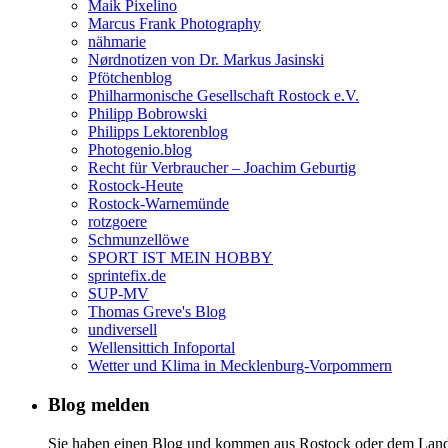
Maik Pixelino
Marcus Frank Photography
nähmarie
Nørdnotizen von Dr. Markus Jasinski
Pfötchenblog
Philharmonische Gesellschaft Rostock e.V.
Philipp Bobrowski
Philipps Lektorenblog
Photogenio.blog
Recht für Verbraucher – Joachim Geburtig
Rostock-Heute
Rostock-Warnemünde
rotzgoere
Schmunzellöwe
SPORT IST MEIN HOBBY
sprintefix.de
SUP-MV
Thomas Greve's Blog
undiversell
Wellensittich Infoportal
Wetter und Klima in Mecklenburg-Vorpommern
Blog melden
Sie haben einen Blog und kommen aus Rostock oder dem Landkr