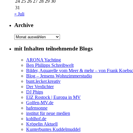
24
25
26
27
28
29
30
31
« Juli
Archive
Archive
mit Inhalten teilnehmende Blogs
ARONA Yachting
Ben Philipps Schreibwelt
Bilder, Aquarelle vom Meer & mehr – von Frank Koebs
Blog – Jensens Wohnzimmerstudio
bunt.lecker.kreativ
Der Verdichter
DJ Phips
EIZ Rostock | Europa in MV
Golfen-MV.de
hafensonne
institut für neue medien
kohlhof.de
Kröpelin Aktuell
Kunterbuntes Kuddelmuddel