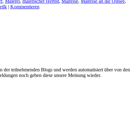
rf
,
Malerei
,
malerischer Herbst
,
Malreise
,
Malreise an die Ostsee
,
eilk
|
Kommentieren
oren der teilnehmenden Blogs und werden automatisiert über von den
r Meldungen noch geben diese unsere Meinung wieder.