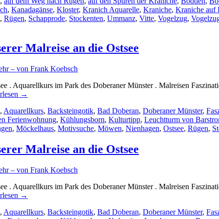
,
auf dem Weg nach Rügen
,
auf den Spuren der Kraniche
,
Bodden
,
Bo
uch
,
Kanadagänse
,
Kloster
,
Kranich Aquarelle
,
Kraniche
,
Kraniche auf
,
Rügen
,
Schapprode
,
Stockenten
,
Ummanz
,
Vitte
,
Vogelzug
,
Vogelzug
rer Malreise an die Ostsee
ehr – von Frank Koebsch
ee . Aquarellkurs im Park des Doberaner Münster . Malreisen Faszina
rlesen
→
,
Aquarellkurs
,
Backsteingotik
,
Bad Doberan
,
Doberaner Münster
,
Fas
en Ferienwohnung
,
Kühlungsborn
,
Kulturtipp
,
Leuchtturm von Barstro
agen
,
Möckelhaus
,
Motivsuche
,
Möwen
,
Nienhagen
,
Ostsee
,
Rügen
,
St
rer Malreise an die Ostsee
ehr – von Frank Koebsch
ee . Aquarellkurs im Park des Doberaner Münster . Malreisen Faszina
rlesen
→
,
Aquarellkurs
,
Backsteingotik
,
Bad Doberan
,
Doberaner Münster
,
Fas