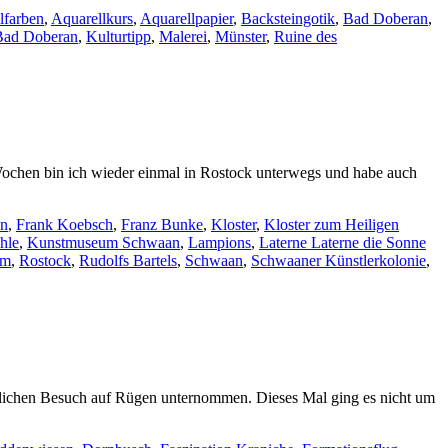
aus
von
lfarben
,
Aquarellkurs
,
Aquarellpapier
,
Backsteingotik
,
Bad Doberan
,
Bad Doberan
Frank
 Bad Doberan
,
Kulturtipp
,
Malerei
,
Münster
,
Ruine des
Koebsch
Wochen bin ich wieder einmal in Rostock unterwegs und habe auch
en
,
Frank Koebsch
,
Franz Bunke
,
Kloster
,
Kloster zum Heiligen
hle
,
Kunstmuseum Schwaan
,
Lampions
,
Laterne Laterne die Sonne
um
,
Rostock
,
Rudolfs Bartels
,
Schwaan
,
Schwaaner Künstlerkolonie
,
lichen Besuch auf Rügen unternommen. Dieses Mal ging es nicht um