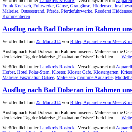
Veröffentlicht unter
Landkreis Rostock
|
Verschlagwortet mit
Aquarell
Frank Koebsch
,
Fuhrwerke
,
Gänse
,
Graugänse
,
Hiddensee
,
Inselbes
Malreise
,
Ostseestrand
,
Pferde
,
Pferdefuhrwerke
,
Reederei Hiddensee
Kommentieren
Ausflug nach Bad Doberan im Rahmen unse
Veröffentlicht am
25. Mai 2014
von
Bilder, Aquarelle vom Meer & m
Ausflug nach Bad Doberan im Rahmen unserer . Malreise an die Osts
den letzten Tag der Malreise „Faszination Ostsee“ berichten. …
Weite
Veröffentlicht unter
Landkreis Rostock
|
Verschlagwortet mit
Aquarell
Herbst
,
Hotel Polar-Stern
,
Kloster
,
Kloster Cafe
,
Klostergarten
,
Kries
Malreise Faszination Ostsee
,
Malreisen
,
maritime Aquarelle
,
Middelh
Ausflug nach Bad Doberan im Rahmen unse
Veröffentlicht am
25. Mai 2014
von
Bilder, Aquarelle vom Meer & m
Ausflug nach Bad Doberan im Rahmen unserer . Malreise an die Osts
den letzten Tag der Malreise „Faszination Ostsee“ berichten. …
Weite
Veröffentlicht unter
Landkreis Rostock
|
Verschlagwortet mit
Aquarell