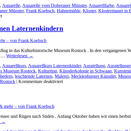
,
Aquarelle
,
Aquarelle vom Doberaner Münster
,
Aquarellfarbe
,
Aquarel
aner Münster
,
Frank Koebsch
,
Hahnemühle
,
Kloster
,
Klostermauer in
für
rt
Bilder
aus
inen Laternenkindern
Bad
Doberan
ehr – von Frank Koebsch
sflug in das Kulturhistorische Museum Rostock . In den vergangenen 
aß …
Weiterlesen
→
,
Aquarellkurs
,
Aquarellkurs Laternenkinder
,
Ausstellung
,
Ausstellung
hes Museum Rostock
,
Kulturtipp
,
Künstlerkolonie in Schwaan
,
Kunstmü
liedern
,
leuchtende Laternen
,
Malerei
,
Mecklenburger Künstler
,
Muse
für
 Rostock
|
Kommentare deaktiviert
Auf
den
Spuren
von
 & mehr – von Frank Koebsch
Rodolf
Bartels
nsee und Rügen nach Süden . Anfang Oktober haben wir einen herbst
und
n
→
seinen
Laternenkindern