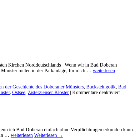
önsten Kirchen Norddeutschlands Wenn wir in Bad Doberan
Doberaner
r Münster mitten in der Parkanlage, für mich …
weiterlesen
Münster
–
en der Geschichte des Doberaner Münsters
,
Backsteingotik
,
Bad
Aquarelle
für
nster
,
Ostsee
,
Zisterzienser-Kloster
|
Kommentare deaktiviert
mit
Doberane
ein
Münster
wenig
–
Backsteingotik
Aquarelle
von
mit
Frank Koebsch
ein
wenn ich Bad Doberan einfach ohne Verpflichtungen erkunden kann.
wenig
Bilder
n in …
weiterlesen
Weiterlesen
→
Backstein