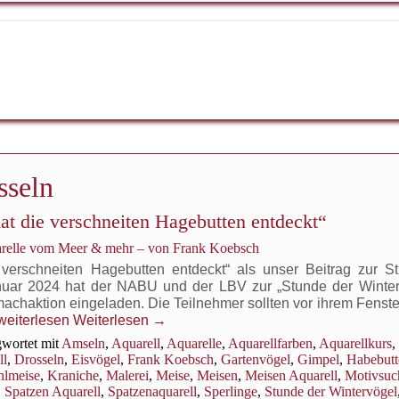
sseln
t die verschneiten Hagebutten entdeckt“
arelle vom Meer & mehr – von Frank Koebsch
verschneiten Hagebutten entdeckt“ als unser Beitrag zur S
nuar 2024 hat der NABU und der LBV zur „Stunde der Winte
chaktion eingeladen. Die Teilnehmer sollten vor ihrem Fenster
Das
weiterlesen
Weiterlesen
→
Aquarell
wortet mit
Amseln
,
Aquarell
,
Aquarelle
,
Aquarellfarben
,
Aquarellkurs
,
„Eine
ll
,
Drosseln
,
Eisvögel
,
Frank Koebsch
,
Gartenvögel
,
Gimpel
,
Habebutt
Haubenmeise
lmeise
,
Kraniche
,
Malerei
,
Meise
,
Meisen
,
Meisen Aquarell
,
Motivsuc
hat
,
Spatzen Aquarell
,
Spatzenaquarell
,
Sperlinge
,
Stunde der Wintervögel