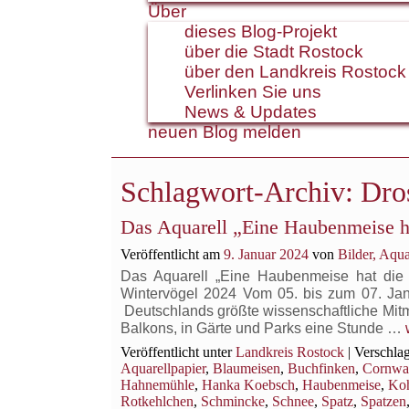
Über
dieses Blog-Projekt
über die Stadt Rostock
über den Landkreis Rostock
Verlinken Sie uns
News & Updates
neuen Blog melden
Schlagwort-Archiv:
Dro
Das Aquarell „Eine Haubenmeise ha
Veröffentlicht am
9. Januar 2024
von
Bilder, Aqu
Das Aquarell „Eine Haubenmeise hat die 
Wintervögel 2024 Vom 05. bis zum 07. Ja
Deutschlands größte wissenschaftliche Mitma
Balkons, in Gärte und Parks eine Stunde …
Veröffentlicht unter
Landkreis Rostock
|
Verschlag
Aquarellpapier
,
Blaumeisen
,
Buchfinken
,
Cornwa
Hahnemühle
,
Hanka Koebsch
,
Haubenmeise
,
Koh
Rotkehlchen
,
Schmincke
,
Schnee
,
Spatz
,
Spatzen