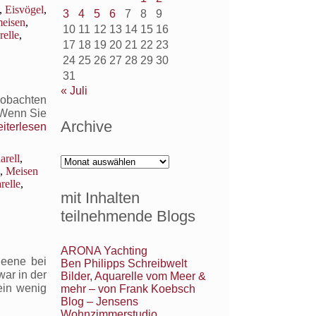
,
Eisvögel
,
3
4
5
6
7
8
9
eisen
,
10
11
12
13
14
15
16
relle
,
17
18
19
20
21
22
23
24
25
26
27
28
29
30
31
« Juli
eobachten
 Wenn Sie
Archive
iterlesen
arell
,
Archive
,
Meisen
relle
,
mit Inhalten
teilnehmende Blogs
ARONA Yachting
Peene bei
Ben Philipps Schreibwelt
war in der
Bilder, Aquarelle vom Meer &
ein wenig
mehr – von Frank Koebsch
Blog – Jensens
Wohnzimmerstudio