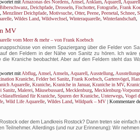
wortet mit
Amazonas des Nordens
,
Amsel
,
Anklam
,
Aquarell
,
Aquarel
Biberschwanz
,
Deichpfade
,
Drosseln
,
Fischotter
,
Fotografie
,
Frank Ko
,
Menzliner Deichpfade
,
Motivsuche
,
Otter
,
Peene
,
Peenetal
,
Schnee
,
S
arelle
,
Wildes Land
,
Wildwechsel
,
Winteraquarelle
,
Winterlandschaft
,
 in MV
uarelle vom Meer & mehr – von Frank Koebsch
es
hnappschüsse von einem Spaziergang über die Felder von Sani
auf den Feldern in der Nähe von Sanitz zu hören. Ich wäre 
 die Kraniche beobachtet. Aber auf den Feldern steht das W
wortet mit
Abflug
,
Amsel
,
Amseln
,
Aquarell
,
Ausstellung
,
Ausstellung
ination Kraniche
,
Felder bei Sanitz
,
Frank Koebsch
,
Gartenvögel
,
Han
nich Aquarelle
,
Kraniche
,
Kraniche in Januar
,
Kraniche in MV
,
Krani
i Sanitz
,
Malerei
,
Mäusebussard
,
Mecklenburg
,
Mecklenburg-Vorpom
chlaraffenland für Kraniche
,
Spuren der Kraniche
,
Unterwegs
,
Vogel 
fe
,
Wild Life Aquarelle
,
Wildes Land
,
Wildpark – MV
|
Kommentare dea
ostock oder dem Landkreis Rostock? Dann treten sie einfach m
ven Teilnehmer. Allerdings (und nur zur Erinnerung): Wir nehmen