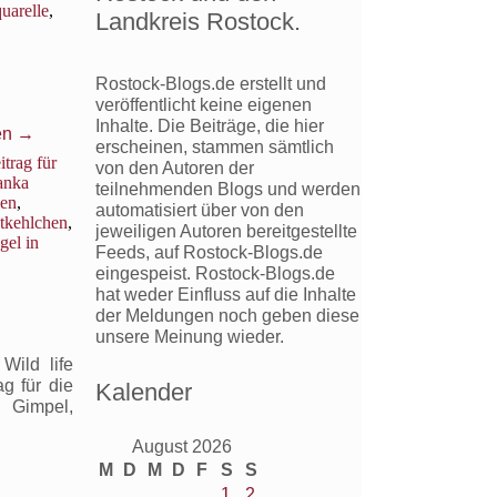
uarelle
,
Landkreis Rostock.
Rostock-Blogs.de erstellt und
veröffentlicht keine eigenen
Inhalte. Die Beiträge, die hier
en
→
erscheinen, stammen sämtlich
itrag für
von den Autoren der
anka
teilnehmenden Blogs und werden
len
,
automatisiert über von den
tkehlchen
,
jeweiligen Autoren bereitgestellte
gel in
Feeds, auf Rostock-Blogs.de
eingespeist. Rostock-Blogs.de
hat weder Einfluss auf die Inhalte
der Meldungen noch geben diese
unsere Meinung wieder.
Wild life
g für die
Kalender
 Gimpel,
August 2026
M
D
M
D
F
S
S
1
2