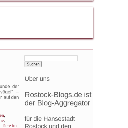
Suchen
nach:
Über uns
tunde der
rvögel“ –
Rostock-Blogs.de ist
, auf den
der Blog-Aggregator
en
,
für die Hansestadt
he
,
Rostock und den
,
Tiere im