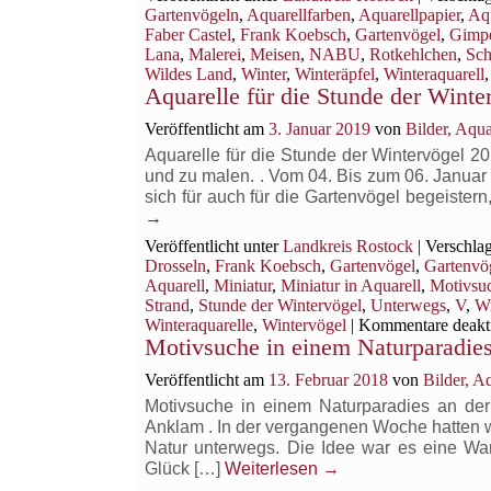
Gartenvögeln
,
Aquarellfarben
,
Aquarellpapier
,
Aqu
Faber Castel
,
Frank Koebsch
,
Gartenvögel
,
Gimp
Lana
,
Malerei
,
Meisen
,
NABU
,
Rotkehlchen
,
Sc
Wildes Land
,
Winter
,
Winteräpfel
,
Winteraquarell
Aquarelle für die Stunde der Winte
Veröffentlicht am
3. Januar 2019
von
Bilder, Aqu
Aquarelle für die Stunde der Wintervögel 
und zu malen. . Vom 04. Bis zum 06. Janua
sich für auch für die Gartenvögel begeist
→
Veröffentlicht unter
Landkreis Rostock
|
Verschlag
Drosseln
,
Frank Koebsch
,
Gartenvögel
,
Gartenvö
Aquarell
,
Miniatur
,
Miniatur in Aquarell
,
Motivsu
Strand
,
Stunde der Wintervögel
,
Unterwegs
,
V
,
Wi
Winteraquarelle
,
Wintervögel
|
Kommentare deakti
Motivsuche in einem Naturparadie
Veröffentlicht am
13. Februar 2018
von
Bilder, 
Motivsuche in einem Naturparadies an de
Anklam . In der vergangenen Woche hatten wi
Natur unterwegs. Die Idee war es eine W
Glück […]
Weiterlesen
→