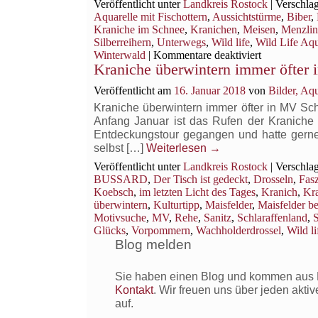
Veröffentlicht unter
Landkreis Rostock
|
Verschlag
Aquarelle mit Fischottern
,
Aussichtstürme
,
Biber
,
Kraniche im Schnee
,
Kranichen
,
Meisen
,
Menzlin
Silberreihern
,
Unterwegs
,
Wild life
,
Wild Life Aqu
für
Winterwald
|
Kommentare deaktiviert
Kraniche überwintern immer öfter
Motivsuche
in
Veröffentlicht am
16. Januar 2018
von
Bilder, Aq
einem
Naturparadi
Kraniche überwintern immer öfter in MV Sc
an
Anfang Januar ist das Rufen der Kraniche 
der
Entdeckungstour gegangen und hatte gerne
Peene
selbst […]
Weiterlesen
→
bei
Veröffentlicht unter
Landkreis Rostock
|
Verschlag
Anklam
BUSSARD
,
Der Tisch ist gedeckt
,
Drosseln
,
Fasz
Koebsch
,
im letzten Licht des Tages
,
Kranich
,
Kra
überwintern
,
Kulturtipp
,
Maisfelder
,
Maisfelder be
Motivsuche
,
MV
,
Rehe
,
Sanitz
,
Schlaraffenland
,
S
Glücks
,
Vorpommern
,
Wachholderdrossel
,
Wild li
Blog melden
Sie haben einen Blog und kommen aus R
Kontakt
. Wir freuen uns über jeden akti
auf.