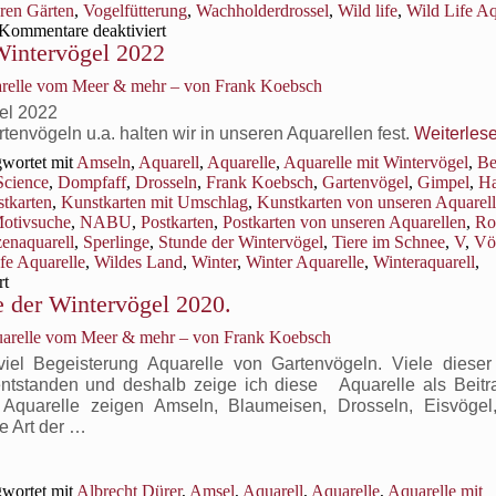
die
ren Gärten
,
Vogelfütterung
,
Wachholderdrossel
,
Wild life
,
Wild Life Aq
verschneiten
für
Kommentare deaktiviert
 Wintervögel 2022
Hagebutten entdeckt“
Das
Aquarell
arelle vom Meer & mehr – von Frank Koebsch
„Eine
Haubenmeise
gel 2022
hat
nvögeln u.a. halten wir in unseren Aquarellen fest.
Weiterles
die
wortet mit
Amseln
,
Aquarell
,
Aquarelle
,
Aquarelle mit Wintervögel
,
Be
verschneiten
Science
,
Dompfaff
,
Drosseln
,
Frank Koebsch
,
Gartenvögel
,
Gimpel
,
H
Hagebutten
tkarten
,
Kunstkarten mit Umschlag
,
Kunstkarten von unseren Aquarel
entdeckt“
otivsuche
,
NABU
,
Postkarten
,
Postkarten von unseren Aquarellen
,
Ro
zenaquarell
,
Sperlinge
,
Stunde der Wintervögel
,
Tiere im Schnee
,
V
,
Vö
fe Aquarelle
,
Wildes Land
,
Winter
,
Winter Aquarelle
,
Winteraquarell
,
für
rt
de der Wintervögel 2020.
Vorbereitungen
für
uarelle vom Meer & mehr – von Frank Koebsch
die
Stunde
el Begeisterung Aquarelle von Gartenvögeln. Viele dieser 
der
ntstanden und deshalb zeige ich diese Aquarelle als Beitra
Wintervögel
uarelle zeigen Amseln, Blaumeisen, Drosseln, Eisvögel,
2022
e Art der …
wortet mit
Albrecht Dürer
,
Amsel
,
Aquarell
,
Aquarelle
,
Aquarelle mit