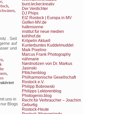
le
,
bunt.lecker.kreativ
ebsch
,
Der Verdichter
chwänen
,
DJ Phips
EIZ Rostock | Europa in MV
Golfen-MV.de
hafensonne
institut für neue medien
kohlhof.de
tz . Seit
Kröpelin Aktuell
gerne auf
Kunterbuntes Kuddelmuddel
asser und
Maik Pixelino
Marcus Frank Photography
nähmarie
en
,
Nørdnotizen von Dr. Markus
k
Jasinski
che
Pfötchenblog
mern
,
Philharmonische Gesellschaft
des
Rostock e.V.
für
ktiviert
Philipp Bobrowski
Kraniche
Philipps Lektorenblog
überwintern
Photogenio.blog
immer
it uns in
Recht für Verbraucher – Joachim
öfter
 nur Blogs
Geburtig
in
Rostock-Heute
MV
Rostock-Warnemünde