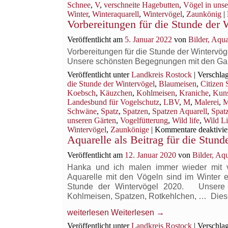
Schnee
,
V
,
verschneite Hagebutten
,
Vögel in unse
Winter
,
Winteraquarell
,
Wintervögel
,
Zaunkönig
|
Vorbereitungen für die Stunde der
Veröffentlicht am
5. Januar 2022
von
Bilder, Aqu
Vorbereitungen für die Stunde der Wintervö
Unsere schönsten Begegnungen mit den Garte
Veröffentlicht unter
Landkreis Rostock
|
Verschlag
die Stunde der Wintervögel
,
Blaumeisen
,
Citizen 
Koebsch
,
Käuzchen
,
Kohlmeisen
,
Kraniche
,
Kuns
Landesbund für Vogelschutz
,
LBV
,
M
,
Malerei
,
M
Schwäne
,
Spatz
,
Spatzen
,
Spatzen Aquarell
,
Spat
unseren Gärten
,
Vogelfütterung
,
Wild life
,
Wild Li
Wintervögel
,
Zaunkönige
|
Kommentare deaktivie
Aquarelle als Beitrag für die Stun
Veröffentlicht am
12. Januar 2020
von
Bilder, Aq
Hanka und ich malen immer wieder mit vi
Aquarelle mit den Vögeln sind im Winter e
Stunde der Wintervögel 2020. Unsere Aq
Kohlmeisen, Spatzen, Rotkehlchen, … Dies
weiterlesen
Weiterlesen
→
Veröffentlicht unter
Landkreis Rostock
|
Verschlag