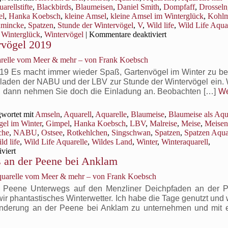
arellstifte
,
Blackbirds
,
Blaumeisen
,
Daniel Smith
,
Dompfaff
,
Drosseln
el
,
Hanka Koebsch
,
kleine Amsel
,
kleine Amsel im Winterglück
,
Kohlm
hmincke
,
Spatzen
,
Stunde der Wintervögel
,
V
,
Wild life
,
Wild Life Aqua
für
,
Winterglück
,
Wintervögel
|
Kommentare deaktiviert
rvögel 2019
Aquarelle
als
arelle vom Meer & mehr – von Frank Koebsch
Beitrag
für
2019 Es macht immer wieder Spaß, Gartenvögel im Winter zu b
die
r laden der NABU und der LBV zur Stunde der Wintervögel ein.
Stunde
ern, dann nehmen Sie doch die Einladung an. Beobachten […]
We
der
Wintervögel
wortet mit
Amseln
,
Aquarell
,
Aquarelle
,
Blaumeise
,
Blaumeise als Aqu
2020.
gel im Winter
,
Gimpel
,
Hanka Koebsch
,
LBV
,
Malreise
,
Meise
,
Meisen
che
,
NABU
,
Ostsee
,
Rotkehlchen
,
Singschwan
,
Spatzen
,
Spatzen Aqua
ld life
,
Wild Life Aquarelle
,
Wildes Land
,
Winter
,
Winteraquarell
,
für
viert
s an der Peene bei Anklam
Aquarelle
für
Aquarelle vom Meer & mehr – von Frank Koebsch
die
Stunde
r Peene Unterwegs auf den Menzliner Deichpfaden an der 
der
r phantastisches Winterwetter. Ich habe die Tage genutzt und 
Wintervögel
anderung an der Peene bei Anklam zu unternehmen und mit 
2019