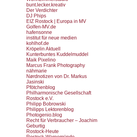
bunt.lecker.kreativ
Der Verdichter
DJ Phips
EIZ Rostock | Europa in MV
Golfen-MV.de
hafensonne
institut für neue medien
kohlhof.de
Kröpelin Aktuell
Kunterbuntes Kuddelmuddel
Maik Pixelino
Marcus Frank Photography
nähmarie
Nørdnotizen von Dr. Markus
Jasinski
Pfötchenblog
Philharmonische Gesellschaft
Rostock e.V.
Philipp Bobrowski
Philipps Lektorenblog
Photogenio.blog
Recht für Verbraucher – Joachim
Geburtig
Rostock-Heute
Rostock-Warnemünde