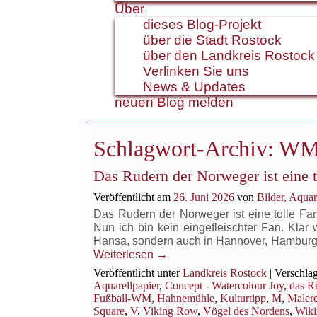
Über
dieses Blog-Projekt
über die Stadt Rostock
über den Landkreis Rostock
Verlinken Sie uns
News & Updates
neuen Blog melden
Schlagwort-Archiv:
WM
Das Rudern der Norweger ist eine t
Veröffentlicht am
26. Juni 2026
von
Bilder, Aqua
Das Rudern der Norweger ist eine tolle Fa
Nun ich bin kein eingefleischter Fan. Kla
Hansa, sondern auch in Hannover, Hamburg, B
Weiterlesen
→
Veröffentlicht unter
Landkreis Rostock
|
Verschlag
Aquarellpapier
,
Concept - Watercolour Joy
,
das R
Fußball-WM
,
Hahnemühle
,
Kulturtipp
,
M
,
Malere
Square
,
V
,
Viking Row
,
Vögel des Nordens
,
Wiki