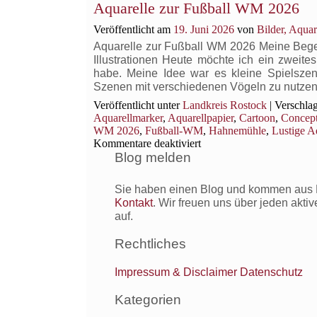
Aquarelle zur Fußball WM 2026
Veröffentlicht am
19. Juni 2026
von
Bilder, Aqua
Aquarelle zur Fußball WM 2026 Meine Begeis
Illustrationen Heute möchte ich ein zweites
habe. Meine Idee war es kleine Spielszen
Szenen mit verschiedenen Vögeln zu nutzen
Veröffentlicht unter
Landkreis Rostock
|
Verschlag
Aquarellmarker
,
Aquarellpapier
,
Cartoon
,
Concept
WM 2026
,
Fußball-WM
,
Hahnemühle
,
Lustige A
für
Kommentare deaktiviert
Aquarelle
Blog melden
zur
Fußball
Sie haben einen Blog und kommen aus R
WM
Kontakt
. Wir freuen uns über jeden akti
2026
auf.
Rechtliches
Impressum & Disclaimer
Datenschutz
Kategorien