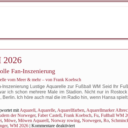
 2026
olle Fan-Inszenierung
relle vom Meer & mehr – von Frank Koebsch
n-Inszenierung Lustige Aquarelle zur Fußball WM Seid Ihr Fuß
r war ich schon mehrere Male im Stadion. Nicht nur in Rostoc
erlin. Ich höre auch mal die im Radio hin, wenn Hansa spielt,
wortet mit
Aquarell
,
Aquarelle
,
Aquarellfarben
,
Aquarellmarker Albrec
udern der Norweger
,
Faber Castell
,
Frank Koebsch
,
Fu
,
Fußball WM 2
i
,
Möwe
,
Möwen Aquarell
,
Norway rowing
,
Norwegen
,
Ro
,
Schminc
für
nger
,
WM 2026
|
Kommentare deaktiviert