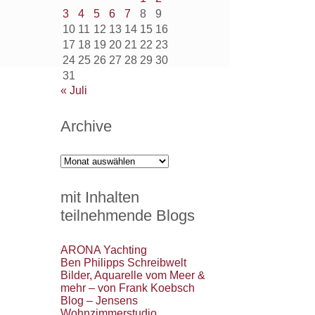
3
4
5
6
7
8
9
10
11
12
13
14
15
16
17
18
19
20
21
22
23
24
25
26
27
28
29
30
31
« Juli
Archive
Archive
mit Inhalten
teilnehmende Blogs
ARONA Yachting
Ben Philipps Schreibwelt
Bilder, Aquarelle vom Meer &
mehr – von Frank Koebsch
Blog – Jensens
Wohnzimmerstudio