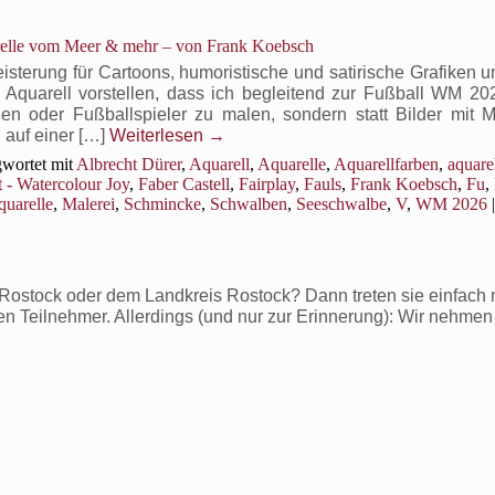
Das
Rudern
relle vom Meer & mehr – von Frank Koebsch
der
Norweger
terung für Cartoons, humoristische und satirische Grafiken un
ist
 Aquarell vorstellen, dass ich begleitend zur Fußball WM 2026
eine
en oder Fußballspieler zu malen, sondern statt Bilder mit 
tolle
 auf einer […]
Weiterlesen
→
Fan-
wortet mit
Albrecht Dürer
,
Aquarell
,
Aquarelle
,
Aquarellfarben
,
aquare
Inszenierung
 - Watercolour Joy
,
Faber Castell
,
Fairplay
,
Fauls
,
Frank Koebsch
,
Fu
,
quarelle
,
Malerei
,
Schmincke
,
Schwalben
,
Seeschwalbe
,
V
,
WM 2026
|
ostock oder dem Landkreis Rostock? Dann treten sie einfach m
ven Teilnehmer. Allerdings (und nur zur Erinnerung): Wir nehmen