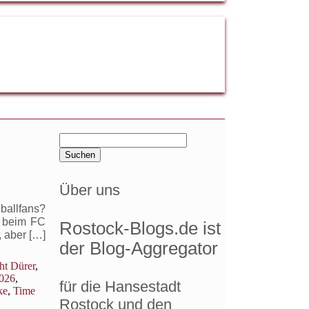
Suchen
nach:
Über uns
ballfans?
k beim FC
Rostock-Blogs.de ist
 aber […]
der Blog-Aggregator
ht Dürer
,
026
,
für die Hansestadt
ke
,
Time
Rostock und den