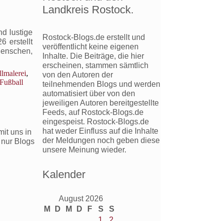
Landkreis Rostock.
d lustige
Rostock-Blogs.de erstellt und
 erstellt
veröffentlicht keine eigenen
Menschen,
Inhalte. Die Beiträge, die hier
erscheinen, stammen sämtlich
llmalerei
,
von den Autoren der
Fußball
teilnehmenden Blogs und werden
automatisiert über von den
jeweiligen Autoren bereitgestellte
Feeds, auf Rostock-Blogs.de
eingespeist. Rostock-Blogs.de
hat weder Einfluss auf die Inhalte
it uns in
der Meldungen noch geben diese
 nur Blogs
unsere Meinung wieder.
Kalender
August 2026
M
D
M
D
F
S
S
1
2