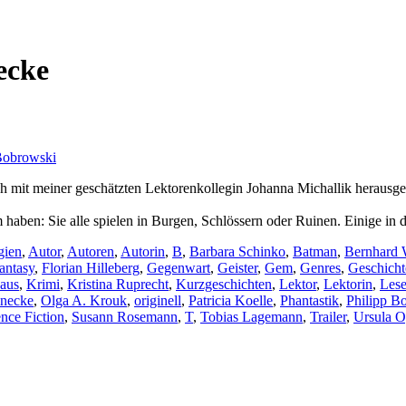
ecke
Bobrowski
ch mit meiner geschätzten Lektorenkollegin Johanna Michallik herausgeb
 haben: Sie alle spielen in Burgen, Schlössern oder Ruinen. Einige in
gien
,
Autor
,
Autoren
,
Autorin
,
B
,
Barbara Schinko
,
Batman
,
Bernhard 
antasy
,
Florian Hilleberg
,
Gegenwart
,
Geister
,
Gem
,
Genres
,
Geschicht
aus
,
Krimi
,
Kristina Ruprecht
,
Kurzgeschichten
,
Lektor
,
Lektorin
,
Les
inecke
,
Olga A. Krouk
,
originell
,
Patricia Koelle
,
Phantastik
,
Philipp B
nce Fiction
,
Susann Rosemann
,
T
,
Tobias Lagemann
,
Trailer
,
Ursula 