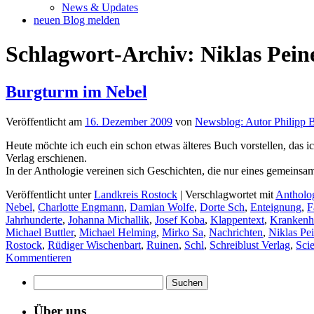
News & Updates
neuen Blog melden
Schlagwort-Archiv:
Niklas Pein
Burgturm im Nebel
Veröffentlicht am
16. Dezember 2009
von
Newsblog: Autor Philipp 
Heute möchte ich euch ein schon etwas älteres Buch vorstellen, das i
Verlag erschienen.
In der Anthologie vereinen sich Geschichten, die nur eines gemeinsam
Veröffentlicht unter
Landkreis Rostock
|
Verschlagwortet mit
Antholo
Nebel
,
Charlotte Engmann
,
Damian Wolfe
,
Dorte Sch
,
Enteignung
,
F
Jahrhunderte
,
Johanna Michallik
,
Josef Koba
,
Klappentext
,
Krankenh
Michael Buttler
,
Michael Helming
,
Mirko Sa
,
Nachrichten
,
Niklas Pe
Rostock
,
Rüdiger Wischenbart
,
Ruinen
,
Schl
,
Schreiblust Verlag
,
Scie
Kommentieren
Suchen
nach:
Über uns