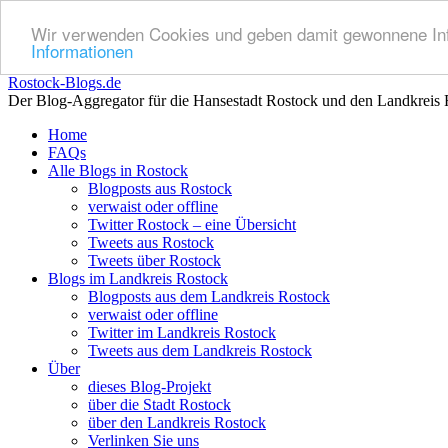
Wir verwenden Cookies und geben damit gewonnene Info
Informationen
Rostock-Blogs.de
Der Blog-Aggregator für die Hansestadt Rostock und den Landkreis 
Zum
Home
Inhalt
FAQs
springen
Alle Blogs in Rostock
Blogposts aus Rostock
verwaist oder offline
Twitter Rostock – eine Übersicht
Tweets aus Rostock
Tweets über Rostock
Blogs im Landkreis Rostock
Blogposts aus dem Landkreis Rostock
verwaist oder offline
Twitter im Landkreis Rostock
Tweets aus dem Landkreis Rostock
Über
dieses Blog-Projekt
über die Stadt Rostock
über den Landkreis Rostock
Verlinken Sie uns