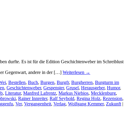
en durfte. Es ist für die Edition Geschichtenweber im Schreiblust
 der Gegenwart, andere in der […]
Weiterlesen
→
Wei
,
Bestellen
,
Buch
,
Burgen
,
Burgfr
,
Burgherren
,
Burgturm im
en
,
Geschichtenweber
,
Gespenster
,
Grusel
,
Herausgeber
,
Humor
,
eb
,
Literatur
,
Manfred Lafrentz
,
Markus Niebios
,
Mecklenburg
,
obrowski
,
Rainer Innreiter
,
Ralf Seybold
,
Regina Holz
,
Rezension
,
Oggenfu
,
Ver
,
Vergangenheit
,
Verlag
,
Wolfgang Kemmer
,
Zukunft
|