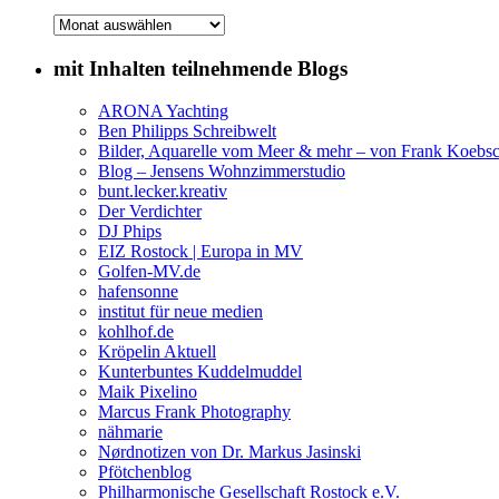
Archive
mit Inhalten teilnehmende Blogs
ARONA Yachting
Ben Philipps Schreibwelt
Bilder, Aquarelle vom Meer & mehr – von Frank Koebs
Blog – Jensens Wohnzimmerstudio
bunt.lecker.kreativ
Der Verdichter
DJ Phips
EIZ Rostock | Europa in MV
Golfen-MV.de
hafensonne
institut für neue medien
kohlhof.de
Kröpelin Aktuell
Kunterbuntes Kuddelmuddel
Maik Pixelino
Marcus Frank Photography
nähmarie
Nørdnotizen von Dr. Markus Jasinski
Pfötchenblog
Philharmonische Gesellschaft Rostock e.V.