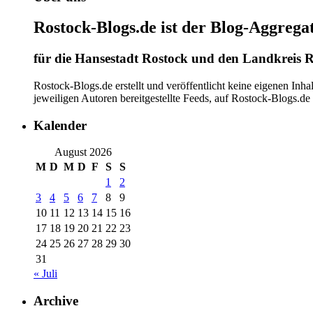
Rostock-Blogs.de ist der Blog-Aggrega
für die Hansestadt Rostock und den Landkreis R
Rostock-Blogs.de erstellt und veröffentlicht keine eigenen Inh
jeweiligen Autoren bereitgestellte Feeds, auf Rostock-Blogs.d
Kalender
August 2026
M
D
M
D
F
S
S
1
2
3
4
5
6
7
8
9
10
11
12
13
14
15
16
17
18
19
20
21
22
23
24
25
26
27
28
29
30
31
« Juli
Archive