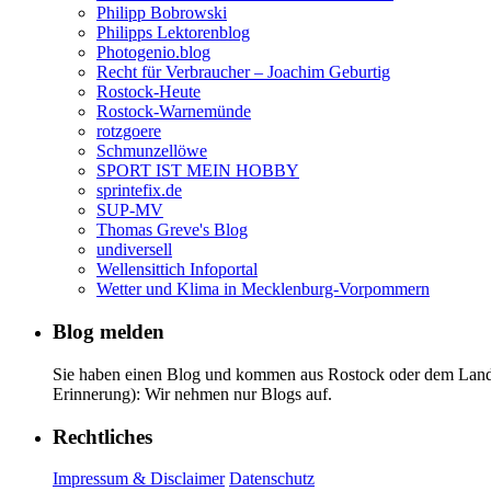
Philipp Bobrowski
Philipps Lektorenblog
Photogenio.blog
Recht für Verbraucher – Joachim Geburtig
Rostock-Heute
Rostock-Warnemünde
rotzgoere
Schmunzellöwe
SPORT IST MEIN HOBBY
sprintefix.de
SUP-MV
Thomas Greve's Blog
undiversell
Wellensittich Infoportal
Wetter und Klima in Mecklenburg-Vorpommern
Blog melden
Sie haben einen Blog und kommen aus Rostock oder dem Landkr
Erinnerung): Wir nehmen nur Blogs auf.
Rechtliches
Impressum & Disclaimer
Datenschutz