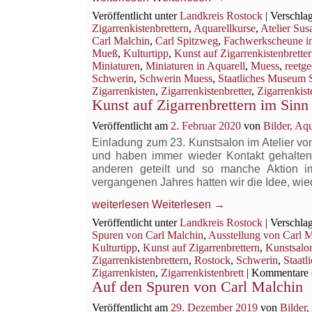
F
Veröffentlicht unter
Landkreis Rostock
|
Verschlag
in
Zigarrenkistenbrettern
,
Aquarellkurse
,
Atelier Su
d
Carl Malchin
,
Carl Spitzweg
,
Fachwerkscheune i
Aq
Mueß
,
Kulturtipp
,
Kunst auf Zigarrenkistenbrette
ei
Miniaturen
,
Miniaturen in Aquarell
,
Muess
,
reetg
Schwerin
,
Schwerin Muess
,
Staatliches Museum 
Zigarrenkisten
,
Zigarrenkistenbretter
,
Zigarrenkis
Kunst auf Zigarrenbrettern im Sin
Veröffentlicht am
2. Februar 2020
von
Bilder, Aq
Einladung zum 23. Kunstsalon im Atelier 
und haben immer wieder Kontakt gehalten,
anderen geteilt und so manche Aktion i
vergangenen Jahres hatten wir die Idee, wi
weiterlesen
Weiterlesen
→
Veröffentlicht unter
Landkreis Rostock
|
Verschlag
Spuren von Carl Malchin
,
Ausstellung von Carl 
Kulturtipp
,
Kunst auf Zigarrenbrettern
,
Kunstsalo
Zigarrenkistenbrettern
,
Rostock
,
Schwerin
,
Staat
Zigarrenkisten
,
Zigarrenkistenbrett
|
Kommentare d
Auf den Spuren von Carl Malchin
Veröffentlicht am
29. Dezember 2019
von
Bilder