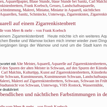
ben
,
Aquarellpapier
,
Blaue Stunde
,
blaue Stunde bei Sanitz
,
Carl Malchi
nkistenbrettern
,
Frank Koebsch
,
Gesseo
,
Landschaftsaquarelle
,
ichtstimmung
,
Malerei
,
Miniatur
,
Miniatur in Aquarell
,
nächtlichen
 Aquarellen
,
Sanitz
,
Schmincke
,
Unterwegs
,
Zigarrenkisten
,
Zigarrenkis
arell auf einem Zigarrenkistenbrett
ue
nde
elle vom Meer & mehr – von Frank Koebsch
endwo
 einem Zigarrenkistenbrett Heute möchte ich ein weiteres Aqu
itz
wischen Beeke und Warnow locken mich immer wieder zwei Ding
paziergängen längs der Warnow und rund um die Stadt kann 
wortet mit
Alte Meister
,
Aquarell
,
Aquarelle auf Zigarrenkistenbrettern
,
f den Spuren der alten Meister in Schwaan
,
auf den Spuren der Künstl
,
Carl Malchin
,
Kulturtipp
,
Kunst auf Zigarrenkistenbrettern
,
Künstlerk
hle Schwaan
,
Kunstmuseum
,
Kunstmuseum Schwaan
,
Landschaftsaqua
alerei
,
Malerei auf Zigarrenkistenbrettern
,
Schwaan
,
Schwaan im Früh
Stadtansicht von Schwaan
,
Unterwegs
,
VHS Rostock
,
Wassermühle
,
für
 deaktiviert
abendlichen und nächtlichen Farbstimmungen in d
Stadtansicht
von
Schwaan
–
relle vom Meer & mehr – von Frank Koebsch