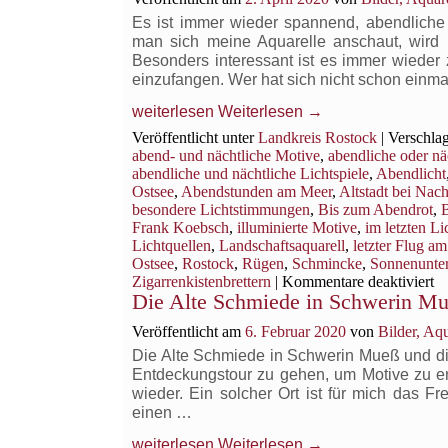
Es ist immer wieder spannend, abendlich
man sich meine Aquarelle anschaut, wird m
Besonders interessant ist es immer wieder
einzufangen. Wer hat sich nicht schon einm
weiterlesen
Weiterlesen
→
Veröffentlicht unter
Landkreis Rostock
|
Verschlag
abend- und nächtliche Motive
,
abendliche oder n
abendliche und nächtliche Lichtspiele
,
Abendlicht
Ostsee
,
Abendstunden am Meer
,
Altstadt bei Nach
besondere Lichtstimmungen
,
Bis zum Abendrot
,
Frank Koebsch
,
illuminierte Motive
,
im letzten Li
Lichtquellen
,
Landschaftsaquarell
,
letzter Flug a
Ostsee
,
Rostock
,
Rügen
,
Schmincke
,
Sonnenunte
fü
Zigarrenkistenbrettern
|
Kommentare deaktiviert
Die Alte Schmiede in Schwerin M
E
ist
Veröffentlicht am
6. Februar 2020
von
Bilder, Aq
i
wi
Die Alte Schmiede in Schwerin Mueß und die
sp
Entdeckungstour zu gehen, um Motive zu er
di
wieder. Ein solcher Ort ist für mich das F
ab
einen …
u
nä
weiterlesen
Weiterlesen
→