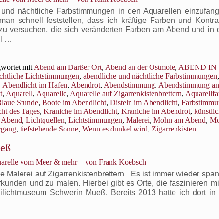
ein
e und nächtliche Farbstimmungen in den Aquarellen einzufa
Aquarell
an schnell feststellen, dass ich kräftige Farben und Kontr
auf
 zu versuchen, die sich veränderten Farben am Abend und in 
einem
al …
Zigarrenkistenbrett
wortet mit
Abend am Darßer Ort
,
Abend an der Ostmole
,
ABEND IN
ächtliche Lichtstimmungen
,
abendliche und nächtliche Farbstimmungen
,
,
Abendlicht im Hafen
,
Abendrot
,
Abendstimmung
,
Abendstimmung an
t
,
Aquarell
,
Aquarelle
,
Aquarelle auf Zigarrenkistenbrettern
,
Aquarellfa
Blaue Stunde
,
Boote im Abendlicht
,
Disteln im Abendlicht
,
Farbstimmu
cht des Tages
,
Kraniche im Abendlicht
,
Kraniche im Abendrot
,
künstli
m Abend
,
Lichtquellen
,
Lichtstimmungen
,
Malerei
,
Mohn am Abend
,
Mo
rgang
,
tiefstehende Sonne
,
Wenn es dunkel wird
,
Zigarrenkisten
,
r
ueß
s
uarelle vom Meer & mehr – von Frank Koebsch
mmer
eder
 Malerei auf Zigarrenkistenbrettern Es ist immer wieder span
annend
kunden und zu malen. Hierbei gibt es Orte, die faszinieren m
e
reilichtmuseum Schwerin Mueß. Bereits 2013 hatte ich dort in
endlichen
nd
chtlichen