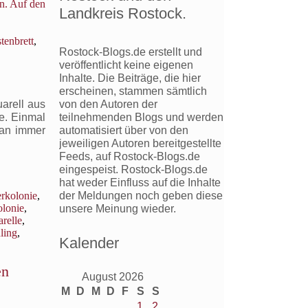
n. Auf den
Landkreis Rostock.
tenbrett
,
Rostock-Blogs.de erstellt und
veröffentlicht keine eigenen
Inhalte. Die Beiträge, die hier
erscheinen, stammen sämtlich
von den Autoren der
arell aus
teilnehmenden Blogs und werden
e. Einmal
automatisiert über von den
man immer
jeweiligen Autoren bereitgestellte
Feeds, auf Rostock-Blogs.de
eingespeist. Rostock-Blogs.de
hat weder Einfluss auf die Inhalte
der Meldungen noch geben diese
erkolonie
,
olonie
,
unsere Meinung wieder.
relle
,
ling
,
Kalender
en
August 2026
M
D
M
D
F
S
S
1
2