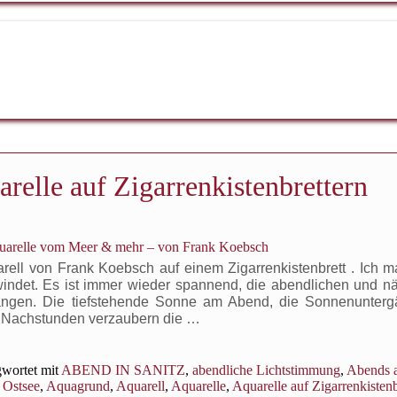
relle auf Zigarrenkistenbrettern
quarelle vom Meer & mehr – von Frank Koebsch
rell von Frank Koebsch auf einem Zigarrenkistenbrett . Ich m
ndet. Es ist immer wieder spannend, die abendlichen und nä
angen. Die tiefstehende Sonne am Abend, die Sonnenunterg
e Nachstunden verzaubern die …
wortet mit
ABEND IN SANITZ
,
abendliche Lichtstimmung
,
Abends 
 Ostsee
,
Aquagrund
,
Aquarell
,
Aquarelle
,
Aquarelle auf Zigarrenkistenb