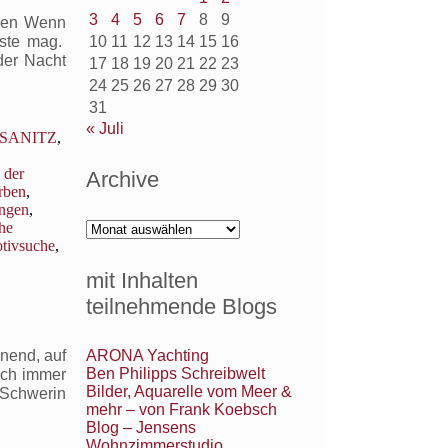
3
4
5
6
7
8
9
ngen Wenn
aste mag.
10
11
12
13
14
15
16
der Nacht
17
18
19
20
21
22
23
24
25
26
27
28
29
30
31
« Juli
 SANITZ
,
 der
Archive
rben
,
ngen
,
che
Archive
tivsuche
,
mit Inhalten
teilnehmende Blogs
ARONA Yachting
nend, auf
Ben Philipps Schreibwelt
ich immer
Bilder, Aquarelle vom Meer &
 Schwerin
mehr – von Frank Koebsch
Blog – Jensens
Wohnzimmerstudio