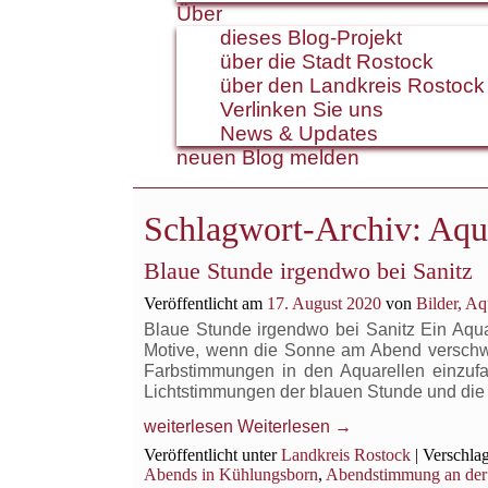
Über
dieses Blog-Projekt
über die Stadt Rostock
über den Landkreis Rostock
Verlinken Sie uns
News & Updates
neuen Blog melden
Schlagwort-Archiv:
Aqua
Blaue Stunde irgendwo bei Sanitz
Veröffentlicht am
17. August 2020
von
Bilder, A
Blaue Stunde irgendwo bei Sanitz Ein Aqua
Motive, wenn die Sonne am Abend verschwi
Farbstimmungen in den Aquarellen einzuf
Lichtstimmungen der blauen Stunde und di
weiterlesen
Weiterlesen
→
Veröffentlicht unter
Landkreis Rostock
|
Verschlag
Abends in Kühlungsborn
,
Abendstimmung an der