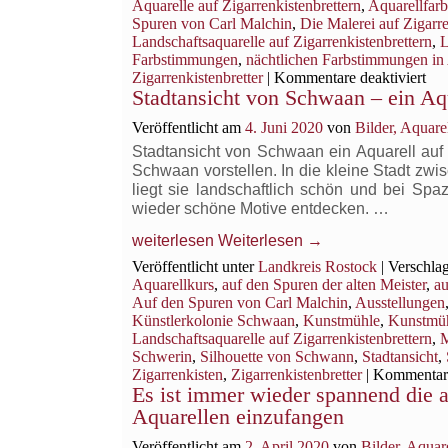
Aquarelle auf Zigarrenkistenbrettern
,
Aquarellfar
Spuren von Carl Malchin
,
Die Malerei auf Zigarre
Landschaftsaquarelle auf Zigarrenkistenbrettern
,
L
Farbstimmungen
,
nächtlichen Farbstimmungen in
für
Zigarrenkistenbretter
|
Kommentare deaktiviert
Stadtansicht von Schwaan – ein Aqu
Bla
Stu
Veröffentlicht am
4. Juni 2020
von
Bilder, Aquar
irg
bei
Stadtansicht von Schwaan ein Aquarell auf
San
Schwaan vorstellen. In die kleine Stadt z
liegt sie landschaftlich schön und bei S
wieder schöne Motive entdecken. …
weiterlesen
Weiterlesen
→
Veröffentlicht unter
Landkreis Rostock
|
Verschlag
Aquarellkurs
,
auf den Spuren der alten Meister
,
au
Auf den Spuren von Carl Malchin
,
Ausstellungen
Künstlerkolonie Schwaan
,
Kunstmühle
,
Kunstmü
Landschaftsaquarelle auf Zigarrenkistenbrettern
,
M
Schwerin
,
Silhouette von Schwann
,
Stadtansicht
,
Zigarrenkisten
,
Zigarrenkistenbretter
|
Kommentare
Es ist immer wieder spannend die 
Aquarellen einzufangen
Veröffentlicht am
2. April 2020
von
Bilder, Aqua