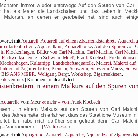
im
Monaten immer wieder unterwegs Auf den Spuren von Carl 
Sinn
in hat als Maler die Landschaften und das Leben in Meck
von
 Malorten, an denen er gearbeitet hat, sind auch einig
Spitzweg
und
Malchin
wortet mit
Aquarell
,
Aquarell auf einem Zigarrenkistenbrett
,
Aquarell 
rrenkistenbrettern
,
Aquarellkurs
,
Aquarellkurse
,
Auf den Spuren von C
 in Klockenhagen
,
Bilder von Carl Malchin
,
Carl Malchin
,
Carl Malchi
,
Fachwerkscheune in Schwerin Mueß
,
Frank Koebsch
,
Freilichtmusee
Klockenhagen
,
Kulturtipp
,
Landschaftsaquarelle
,
Malerei
,
Malerei auf
lbilder auf Zigarrenkisten
,
Plein air
,
Schwerin
,
Schwerin Muess
,
Schwe
BIS ANS MEER
,
Wolfgang Bergt
,
Workshop
,
Zigarrenkisten
,
für
enkistenholz
|
Kommentare deaktiviert
istenbrettern in einem Malkurs auf den Spuren von
Auf
den
Spuren
von
, Aquarelle vom Meer & mehr – von Frank Koebsch
Carl
brettern . in einem Malkurs auf den Spuren von Carl Malc
Malchin
 des Jahres hatte ich erfahren, dass das Staatliche Museum in
eitet. Ich habe mich darüber sehr gefreut, denn Carl Malchi
rg – Vorpommern […]
Weiterlesen
→
wortet mit
Aquagrund
,
Aquarell
,
Aquarelle
,
Aquarelle auf Zigarrenkist