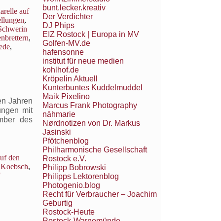
bunt.lecker.kreativ
relle auf
Der Verdichter
ellungen
,
DJ Phips
Schwerin
EIZ Rostock | Europa in MV
enbrettern
,
Golfen-MV.de
ede
,
hafensonne
institut für neue medien
kohlhof.de
Kröpelin Aktuell
Kunterbuntes Kuddelmuddel
Maik Pixelino
en Jahren
Marcus Frank Photography
ungen mit
nähmarie
mber des
Nørdnotizen von Dr. Markus
Jasinski
Pfötchenblog
Philharmonische Gesellschaft
uf den
Rostock e.V.
 Koebsch
,
Philipp Bobrowski
Philipps Lektorenblog
Photogenio.blog
Recht für Verbraucher – Joachim
Geburtig
Rostock-Heute
Rostock-Warnemünde