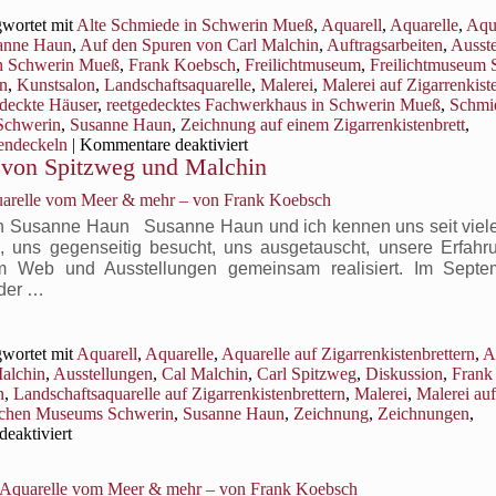
arbstimmungen
wortet mit
Alte Schmiede in Schwerin Mueß
,
Aquarell
,
Aquarelle
,
Aqua
sanne Haun
,
Auf den Spuren von Carl Malchin
,
Auftragsarbeiten
,
Ausst
en
n Schwerin Mueß
,
Frank Koebsch
,
Freilichtmuseum
,
Freilichtmuseum 
uarellen
rn
,
Kunstsalon
,
Landschaftsaquarelle
,
Malerei
,
Malerei auf Zigarrenkist
nzufangen
edeckte Häuser
,
reetgedecktes Fachwerkhaus in Schwerin Mueß
,
Schmi
Schwerin
,
Susanne Haun
,
Zeichnung auf einem Zigarrenkistenbrett
,
für
tendeckeln
|
Kommentare deaktiviert
n von Spitzweg und Malchin
Die
Alte
uarelle vom Meer & mehr – von Frank Koebsch
Schmiede
in
von Susanne Haun Susanne Haun und ich kennen uns seit viel
Schwerin
 uns gegenseitig besucht, uns ausgetauscht, unsere Erfahr
Mueß
m Web und Ausstellungen gemeinsam realisiert. Im Septe
eder …
wortet mit
Aquarell
,
Aquarelle
,
Aquarelle auf Zigarrenkistenbrettern
,
A
Malchin
,
Ausstellungen
,
Cal Malchin
,
Carl Spitzweg
,
Diskussion
,
Frank
n
,
Landschaftsaquarelle auf Zigarrenkistenbrettern
,
Malerei
,
Malerei auf
lichen Museums Schwerin
,
Susanne Haun
,
Zeichnung
,
Zeichnungen
,
für
eaktiviert
Kunst
auf
, Aquarelle vom Meer & mehr – von Frank Koebsch
Zigarrenbrettern