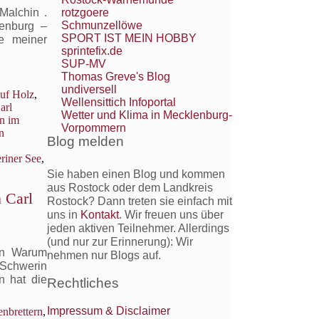
rotzgoere
Malchin .
Schmunzellöwe
lenburg –
SPORT IST MEIN HOBBY
e meiner
sprintefix.de
SUP-MV
Thomas Greve's Blog
undiversell
auf Holz
,
Wellensittich Infoportal
arl
Wetter und Klima in Mecklenburg-
n im
Vorpommern
n
Blog melden
riner See
,
Sie haben einen Blog und kommen
aus Rostock oder dem Landkreis
 Carl
Rostock? Dann treten sie einfach mit
uns in
Kontakt
. Wir freuen uns über
jeden aktiven Teilnehmer. Allerdings
(und nur zur Erinnerung): Wir
hin Warum
nehmen nur Blogs auf.
 Schwerin
n hat die
Rechtliches
Impressum & Disclaimer
enbrettern
,