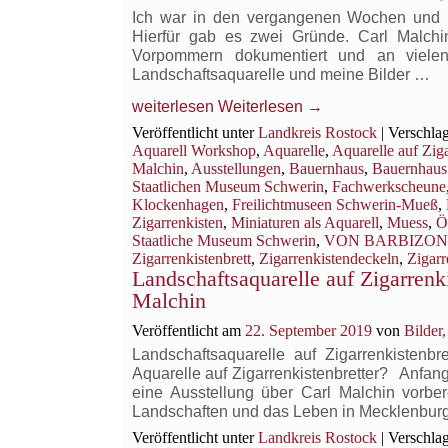
Ich war in den vergangenen Wochen und 
Hierfür gab es zwei Gründe. Carl Malch
Vorpommern dokumentiert und an vielen
Landschaftsaquarelle und meine Bilder …
weiterlesen
Weiterlesen
→
Veröffentlicht unter
Landkreis Rostock
|
Verschlag
Aquarell Workshop
,
Aquarelle
,
Aquarelle auf Ziga
Malchin
,
Ausstellungen
,
Bauernhaus
,
Bauernhaus
Staatlichen Museum Schwerin
,
Fachwerkscheune
Klockenhagen
,
Freilichtmuseen Schwerin-Mueß
,
Zigarrenkisten
,
Miniaturen als Aquarell
,
Muess
,
Ö
Staatliche Museum Schwerin
,
VON BARBIZON 
Zigarrenkistenbrett
,
Zigarrenkistendeckeln
,
Zigarr
Landschaftsaquarelle auf Zigarrenk
Malchin
Veröffentlicht am
22. September 2019
von
Bilder
Landschaftsaquarelle auf Zigarrenkisten
Aquarelle auf Zigarrenkistenbretter? Anfang
eine Ausstellung über Carl Malchin vorber
Landschaften und das Leben in Mecklenbu
Veröffentlicht unter
Landkreis Rostock
|
Verschlag