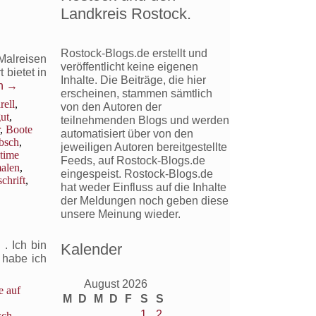
Landkreis Rostock.
Rostock-Blogs.de erstellt und
Malreisen
veröffentlicht keine eigenen
 bietet in
Inhalte. Die Beiträge, die hier
en
→
erscheinen, stammen sämtlich
rell
,
von den Autoren der
ut
,
teilnehmenden Blogs und werden
,
Boote
automatisiert über von den
bsch
,
jeweiligen Autoren bereitgestellte
time
Feeds, auf Rostock-Blogs.de
malen
,
eingespeist. Rostock-Blogs.de
schrift
,
hat weder Einfluss auf die Inhalte
der Meldungen noch geben diese
unsere Meinung wieder.
. Ich bin
Kalender
 habe ich
August 2026
e auf
M
D
M
D
F
S
S
1
2
sch
,