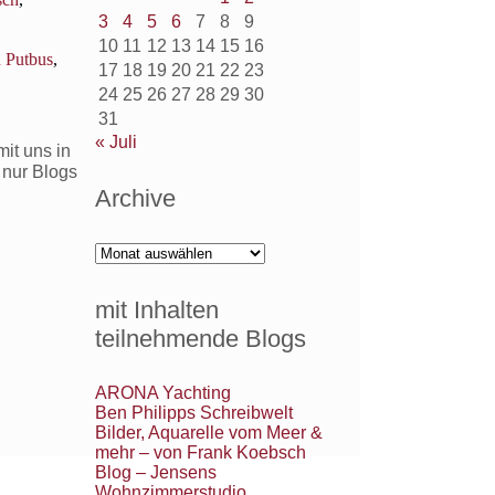
3
4
5
6
7
8
9
10
11
12
13
14
15
16
 Putbus
,
17
18
19
20
21
22
23
24
25
26
27
28
29
30
31
« Juli
it uns in
 nur Blogs
Archive
Archive
mit Inhalten
teilnehmende Blogs
ARONA Yachting
Ben Philipps Schreibwelt
Bilder, Aquarelle vom Meer &
mehr – von Frank Koebsch
Blog – Jensens
Wohnzimmerstudio