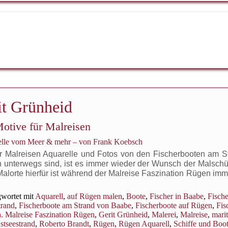
it Grünheid
Motive für Malreisen
relle vom Meer & mehr – von Frank Koebsch
für Malreisen Aquarelle und Fotos von den Fischerbooten am S
unterwegs sind, ist es immer wieder der Wunsch der Malschü
alorte hierfür ist während der Malreise Faszination Rügen imm
wortet mit
Aquarell
,
auf Rügen malen
,
Boote
,
Fischer in Baabe
,
Fisch
trand
,
Fischerboote am Strand von Baabe
,
Fischerboote auf Rügen
,
Fis
. Malreise Faszination Rügen
,
Gerit Grünheid
,
Malerei
,
Malreise
,
mari
stseestrand
,
Roberto Brandt
,
Rügen
,
Rügen Aquarell
,
Schiffe und Boo