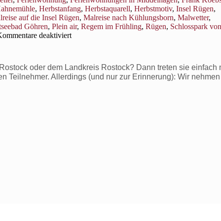
ahnemühle
,
Herbstanfang
,
Herbstaquarell
,
Herbstmotiv
,
Insel Rügen
,
reise auf die Insel Rügen
,
Malreise nach Kühlungsborn
,
Malwetter
,
tseebad Göhren
,
Plein air
,
Regem im Frühling
,
Rügen
,
Schlosspark von
für
ommentare deaktiviert
Was
macht
man
ostock oder dem Landkreis Rostock? Dann treten sie einfach m
bei
ven Teilnehmer. Allerdings (und nur zur Erinnerung): Wir nehmen
schlechtem
Wetter
auf
einer
Malreise?