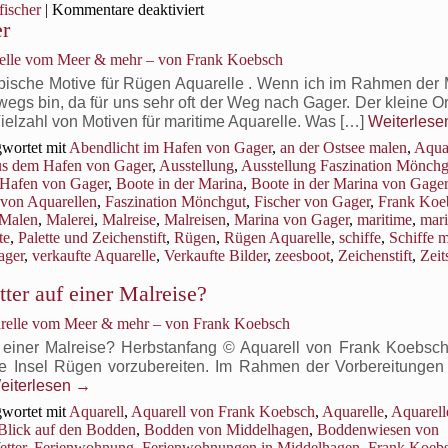
für
fischer
|
Kommentare deaktiviert
er
Fischerboote
am
relle vom Meer & mehr – von Frank Koebsch
Strand
sind
pische Motive für Rügen Aquarelle . Wenn ich im Rahmen der 
tolle
s bin, da für uns sehr oft der Weg nach Gager. Der kleine Ort
Motive
elzahl von Motiven für maritime Aquarelle. Was […]
Weiterles
für
wortet mit
Abendlicht im Hafen von Gager
,
an der Ostsee malen
,
Aqua
Malreisen
us dem Hafen von Gager
,
Ausstellung
,
Ausstellung Faszination Mönchg
 Hafen von Gager
,
Boote in der Marina
,
Boote in der Marina von Gager
von Aquarellen
,
Faszination Mönchgut
,
Fischer von Gager
,
Frank Koe
Malen
,
Malerei
,
Malreise
,
Malreisen
,
Marina von Gager
,
maritime
,
mari
te
,
Palette und Zeichenstift
,
Rügen
,
Rügen Aquarelle
,
schiffe
,
Schiffe 
ager
,
verkaufte Aquarelle
,
Verkaufte Bilder
,
zeesboot
,
Zeichenstift
,
Zeit
er auf einer Malreise?
lle
arelle vom Meer & mehr – von Frank Koebsch
einer Malreise? Herbstanfang © Aquarell von Frank Koebsch 
ie Insel Rügen vorzubereiten. Im Rahmen der Vorbereitungen
eiterlesen
→
wortet mit
Aquarell
,
Aquarell von Frank Koebsch
,
Aquarelle
,
Aquarell
Blick auf den Bodden
,
Bodden von Middelhagen
,
Boddenwiesen von
etter
,
Ferienwohnung
,
Ferienwohnungen in Middelhagen
,
Frank Koeb