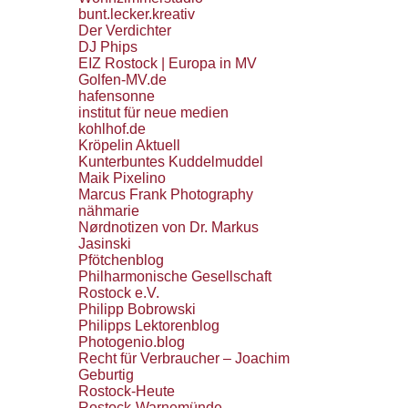
bunt.lecker.kreativ
Der Verdichter
DJ Phips
EIZ Rostock | Europa in MV
Golfen-MV.de
hafensonne
institut für neue medien
kohlhof.de
Kröpelin Aktuell
Kunterbuntes Kuddelmuddel
Maik Pixelino
Marcus Frank Photography
nähmarie
Nørdnotizen von Dr. Markus
Jasinski
Pfötchenblog
Philharmonische Gesellschaft
Rostock e.V.
Philipp Bobrowski
Philipps Lektorenblog
Photogenio.blog
Recht für Verbraucher – Joachim
Geburtig
Rostock-Heute
Rostock-Warnemünde