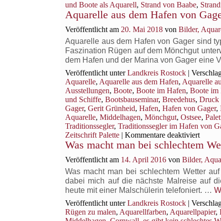
und Boote als Aquarell
,
Strand von Baabe
,
Strand
Aquarelle aus dem Hafen von Gag
Veröffentlicht am
20. Mai 2018
von
Bilder, Aqua
Aquarelle aus dem Hafen von Gager sind ty
Faszination Rügen auf dem Mönchgut unterweg
dem Hafen und der Marina von Gager eine Vi
Veröffentlicht unter
Landkreis Rostock
|
Verschlag
Aquarelle
,
Aquarelle aus dem Hafen
,
Aquarelle a
Ausstellungen
,
Boote
,
Boote im Hafen
,
Boote im
und Schiffe
,
Bootsbauseminar
,
Breedehus
,
Druck 
Gager
,
Gerit Grünheid
,
Hafen
,
Hafen von Gager
,
Aquarelle
,
Middelhagen
,
Mönchgut
,
Ostsee
,
Palet
Traditionssegler
,
Traditionssegler im Hafen von G
für
Zeitschrift Palette
|
Kommentare deaktiviert
Was macht man bei schlechtem Wett
Aquare
aus
Veröffentlicht am
14. April 2016
von
Bilder, Aqu
dem
Hafen
Was macht man bei schlechtem Wetter auf 
von
dabei mich auf die nächste Malreise auf d
Gager
heute mit einer Malschülerin telefoniert. …
W
Veröffentlicht unter
Landkreis Rostock
|
Verschlag
Rügen zu malen
,
Aquarellfarben
,
Aquarellpapier
,
Middelhagen
,
Cornwall
,
es gibt kein schlechtes W