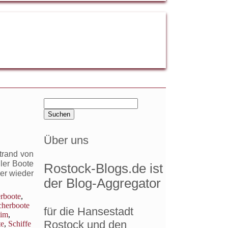
Suchen
nach:
Über uns
trand von
ler Boote
Rostock-Blogs.de ist
er wieder
der Blog-Aggregator
erboote
,
cherboote
für die Hansestadt
tim
,
Rostock und den
te
,
Schiffe