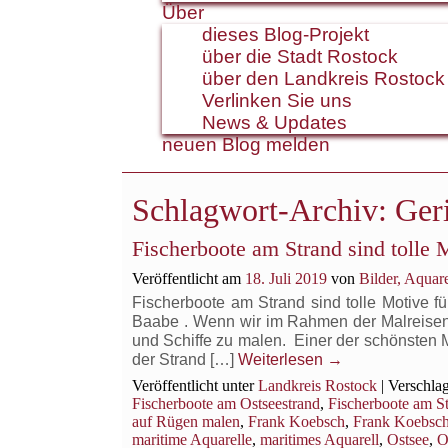
Über
dieses Blog-Projekt
über die Stadt Rostock
über den Landkreis Rostock
Verlinken Sie uns
News & Updates
neuen Blog melden
Schlagwort-Archiv:
Ger
Fischerboote am Strand sind tolle 
Veröffentlicht am
18. Juli 2019
von
Bilder, Aqua
Fischerboote am Strand sind tolle Motive 
Baabe . Wenn wir im Rahmen der Malreisen 
und Schiffe zu malen. Einer der schönsten M
der Strand […]
Weiterlesen
→
Veröffentlicht unter
Landkreis Rostock
|
Verschlag
Fischerboote am Ostseestrand
,
Fischerboote am S
auf Rügen malen
,
Frank Koebsch
,
Frank Koebsch
maritime Aquarelle
,
maritimes Aquarell
,
Ostsee
,
O