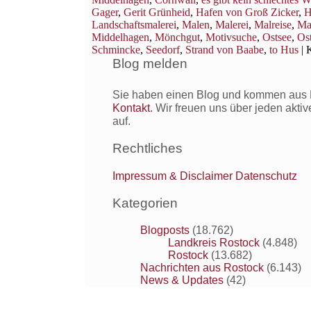
Gager
,
Gerit Grünheid
,
Hafen von Groß Zicker
,
H
Landschaftsmalerei
,
Malen
,
Malerei
,
Malreise
,
Mal
Middelhagen
,
Mönchgut
,
Motivsuche
,
Ostsee
,
Os
Schmincke
,
Seedorf
,
Strand von Baabe
,
to Hus
|
K
Blog melden
Sie haben einen Blog und kommen aus R
Kontakt
. Wir freuen uns über jeden akti
auf.
Rechtliches
Impressum & Disclaimer
Datenschutz
Kategorien
Blogposts
(18.762)
Landkreis Rostock
(4.848)
Rostock
(13.682)
Nachrichten aus Rostock
(6.143)
News & Updates
(42)