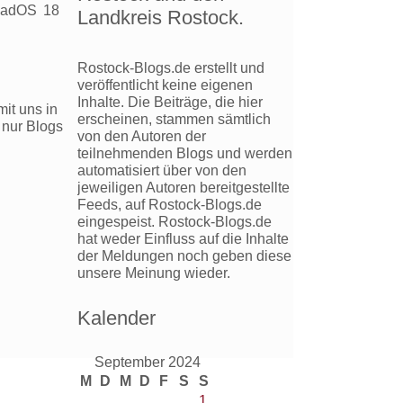
iPadOS 18
Landkreis Rostock.
niFocus
Rostock-Blogs.de erstellt und
4
veröffentlicht keine eigenen
schienen
Inhalte. Die Beiträge, die hier
it uns in
us-
erscheinen, stammen sämtlich
 nur Blogs
ikel)
von den Autoren der
teilnehmenden Blogs und werden
automatisiert über von den
jeweiligen Autoren bereitgestellte
Feeds, auf Rostock-Blogs.de
eingespeist. Rostock-Blogs.de
hat weder Einfluss auf die Inhalte
der Meldungen noch geben diese
unsere Meinung wieder.
Kalender
September 2024
M
D
M
D
F
S
S
1