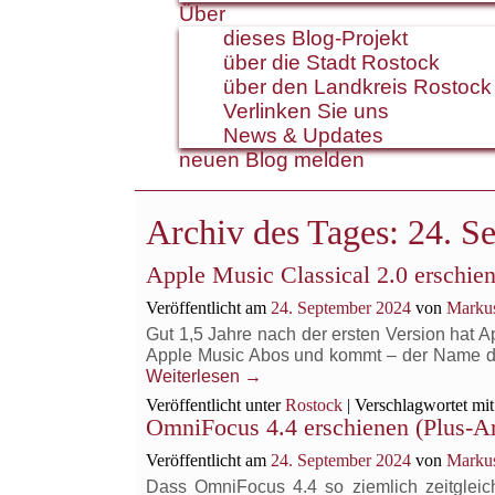
Über
dieses Blog-Projekt
über die Stadt Rostock
über den Landkreis Rostock
Verlinken Sie uns
News & Updates
neuen Blog melden
Archiv des Tages:
24. S
Apple Music Classical 2.0 erschie
Veröffentlicht am
24. September 2024
von
Markus
Gut 1,5 Jahre nach der ersten Version hat Ap
Apple Music Abos und kommt – der Name deu
Weiterlesen
→
Veröffentlicht unter
Rostock
|
Verschlagwortet mit
OmniFocus 4.4 erschienen (Plus-Ar
Veröffentlicht am
24. September 2024
von
Markus
Dass OmniFocus 4.4 so ziemlich zeitgleich