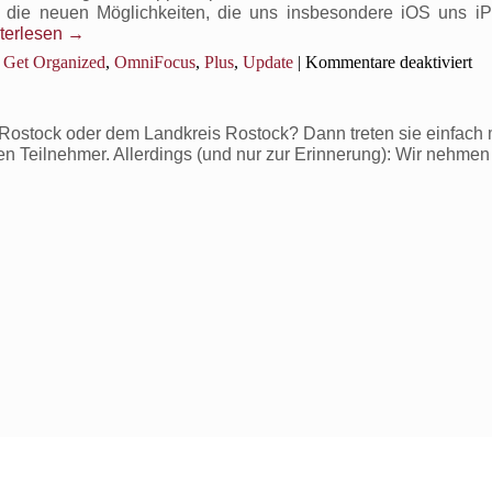
erschienen
il die neuen Möglichkeiten, die uns insbesondere iOS uns 
terlesen
→
für
Get Organized
,
OmniFocus
,
Plus
,
Update
|
Kommentare deaktiviert
Om
4.
er
ostock oder dem Landkreis Rostock? Dann treten sie einfach m
(Pl
ven Teilnehmer. Allerdings (und nur zur Erinnerung): Wir nehmen
Art