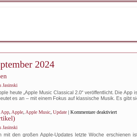
eptember 2024
nen
 Jasinski
ple heute „Apple Music Classical 2.0“ veröffentlicht. Die App is
tet es an – mit einem Fokus auf klassische Musik. Es gibt si
für
App
,
Apple
,
Apple Music
,
Update
|
Kommentare deaktiviert
tikel)
Apple
Music
 Jasinski
Classical
2.0
 mit den großen Apple-Updates letzte Woche erschienen ist,