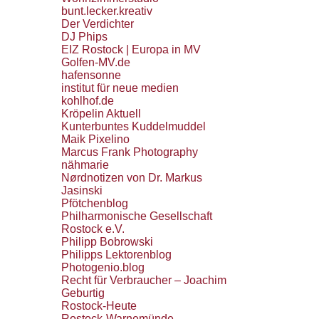
bunt.lecker.kreativ
Der Verdichter
DJ Phips
EIZ Rostock | Europa in MV
Golfen-MV.de
hafensonne
institut für neue medien
kohlhof.de
Kröpelin Aktuell
Kunterbuntes Kuddelmuddel
Maik Pixelino
Marcus Frank Photography
nähmarie
Nørdnotizen von Dr. Markus
Jasinski
Pfötchenblog
Philharmonische Gesellschaft
Rostock e.V.
Philipp Bobrowski
Philipps Lektorenblog
Photogenio.blog
Recht für Verbraucher – Joachim
Geburtig
Rostock-Heute
Rostock-Warnemünde