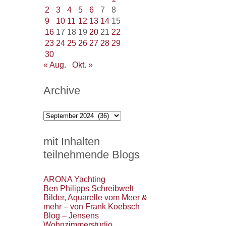
2
3
4
5
6
7
8
9
10
11
12
13
14
15
16
17
18
19
20
21
22
23
24
25
26
27
28
29
30
« Aug.
Okt. »
Archive
Archive
mit Inhalten
teilnehmende Blogs
ARONA Yachting
Ben Philipps Schreibwelt
Bilder, Aquarelle vom Meer &
mehr – von Frank Koebsch
Blog – Jensens
Wohnzimmerstudio