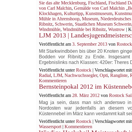
Sie das alte Mecklenburg
,
Fischland
,
Fischland D
von Carl Malchin
,
Gemälde von Carl Malchin „B
Klockhagen
,
Kulturtipp
,
Kunstmuseum
,
Kunstmu
Mühle in Ahrenshoop
,
Museum
,
Niederdeutsches
Ribnitz
,
Schwerin
,
Staatlichen Museum Schwerin
Windmühle
,
Windmühle bei Ribnitz
,
Wustrow
|
K
LJM 2013 | Landesjugendmeisters
Veröffentlicht am
3. September 2013
von
Rostock
Mit Starkwindböen bis über 20 Knoten ging
Bodden vor Ribnitz zu Ende. Insgesamt
Ergebnislinks nach Klassen: 420er: Theres
Veröffentlicht unter
Rostock
|
Verschlagwortet mit
Radial
,
LJM
,
Nachwuchssegler
,
Opti
,
Rangliste
,
R
Kommentieren
Bernsteinpokal 2012 im Küstenneb
Veröffentlicht am
28. März 2012
von
Rostock Sai
Mag ja sein, dass man sich anderswo in D
Nordosten war jedenfalls an diesem vo
Küstennebel im März kann verdammt kalt sei
Veröffentlicht unter
Rostock
|
Verschlagwortet mit
Wassersport
|
Kommentieren