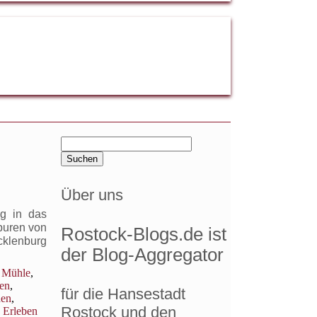
Suchen
nach:
Über uns
ug in das
puren von
Rostock-Blogs.de ist
cklenburg
der Blog-Aggregator
 Mühle
,
en
,
für die Hansestadt
den
,
Rostock und den
,
Erleben