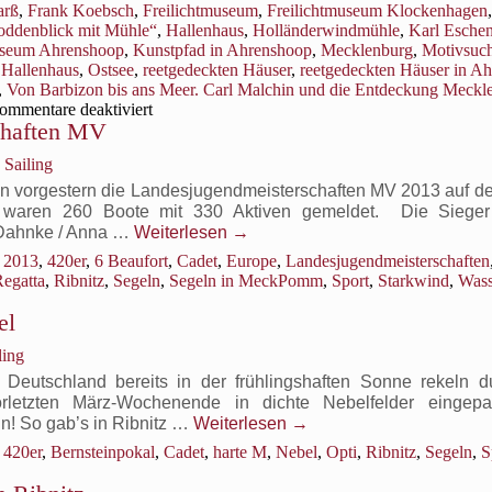
arß
,
Frank Koebsch
,
Freilichtmuseum
,
Freilichtmuseum Klockenhagen
oddenblick mit Mühle“
,
Hallenhaus
,
Holländerwindmühle
,
Karl Esche
seum Ahrenshoop
,
Kunstpfad in Ahrenshoop
,
Mecklenburg
,
Motivsuc
 Hallenhaus
,
Ostsee
,
reetgedeckten Häuser
,
reetgedeckten Häuser in A
,
Von Barbizon bis ans Meer. Carl Malchin und die Entdeckung Meckl
für
ommentare deaktiviert
chaften MV
Erleben
Sie
 Sailing
das
alte
en vorgestern die Landesjugendmeisterschaften MV 2013 auf d
Mecklenburg
 waren 260 Boote mit 330 Aktiven gemeldet. Die Sieger
–
 Dahnke / Anna …
Weiterlesen
→
Freilichtmuseum
2013
,
420er
,
6 Beaufort
,
Cadet
,
Europe
,
Landesjugendmeisterschaften
Klockenhagen
egatta
,
Ribnitz
,
Segeln
,
Segeln in MeckPomm
,
Sport
,
Starkwind
,
Wass
el
ling
eutschland bereits in der frühlingshaften Sonne rekeln du
rletzten März-Wochenende in dichte Nebelfelder eingepa
n! So gab’s in Ribnitz …
Weiterlesen
→
420er
,
Bernsteinpokal
,
Cadet
,
harte M
,
Nebel
,
Opti
,
Ribnitz
,
Segeln
,
S