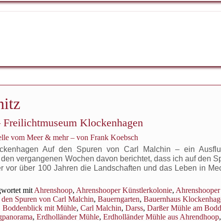
nitz
 – Freilichtmuseum Klockenhagen
relle vom Meer & mehr – von Frank Koebsch
ockenhagen Auf den Spuren von Carl Malchin – ein Ausfl
n den vergangenen Wochen davon berichtet, dass ich auf den S
ler vor über 100 Jahren die Landschaften und das Leben in Me
wortet mit
Ahrenshoop
,
Ahrenshooper Künstlerkolonie
,
Ahrenshooper
 den Spuren von Carl Malchin
,
Bauerngarten
,
Bauernhaus Klockenhag
,
Boddenblick mit Mühle
,
Carl Malchin
,
Darss
,
Darßer Mühle am Bod
gpanorama
,
Erdholländer Mühle
,
Erdholländer Mühle aus Ahrendhoop