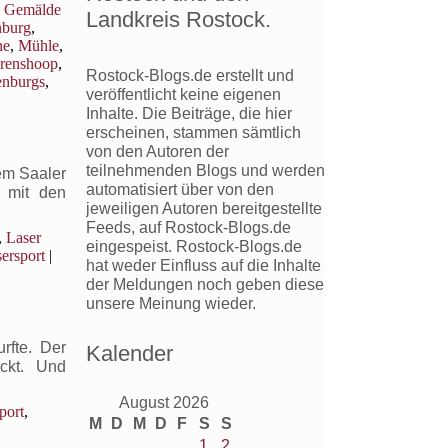
,
Gemälde
Landkreis Rostock.
nburg
,
he
,
Mühle
,
hrenshoop
,
Rostock-Blogs.de erstellt und
enburgs
,
veröffentlicht keine eigenen
Inhalte. Die Beiträge, die hier
erscheinen, stammen sämtlich
von den Autoren der
teilnehmenden Blogs und werden
em Saaler
automatisiert über von den
 mit den
jeweiligen Autoren bereitgestellte
Feeds, auf Rostock-Blogs.de
,
Laser
eingespeist. Rostock-Blogs.de
ersport
|
hat weder Einfluss auf die Inhalte
der Meldungen noch geben diese
unsere Meinung wieder.
rfte. Der
Kalender
ckt. Und
August 2026
port
,
M
D
M
D
F
S
S
1
2