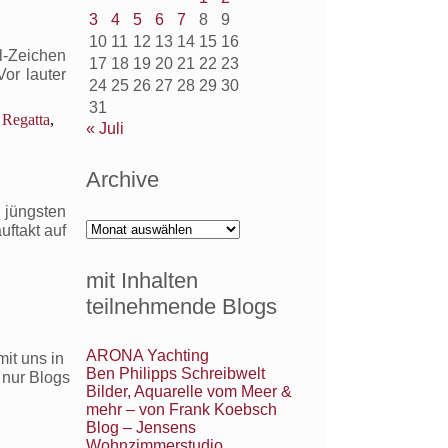
3
4
5
6
7
8
9
10
11
12
13
14
15
16
il-Zeichen
17
18
19
20
21
22
23
or lauter
24
25
26
27
28
29
30
31
,
Regatta
,
« Juli
Archive
jüngsten
Archive
uftakt auf
mit Inhalten
teilnehmende Blogs
ARONA Yachting
it uns in
Ben Philipps Schreibwelt
 nur Blogs
Bilder, Aquarelle vom Meer &
mehr – von Frank Koebsch
Blog – Jensens
Wohnzimmerstudio