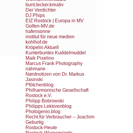
bunt.lecker.kreativ
Der Verdichter
DJ Phips
EIZ Rostock | Europa in MV
Golfen-MV.de
hafensonne
institut für neue medien
kohlhof.de
Kröpelin Aktuell
Kunterbuntes Kuddelmuddel
Maik Pixelino
Marcus Frank Photography
nähmarie
Nørdnotizen von Dr. Markus
Jasinski
Pfötchenblog
Philharmonische Gesellschaft
Rostock e.V.
Philipp Bobrowski
Philipps Lektorenblog
Photogenio.blog
Recht für Verbraucher – Joachim
Geburtig
Rostock-Heute
Rostock-Warnemünde