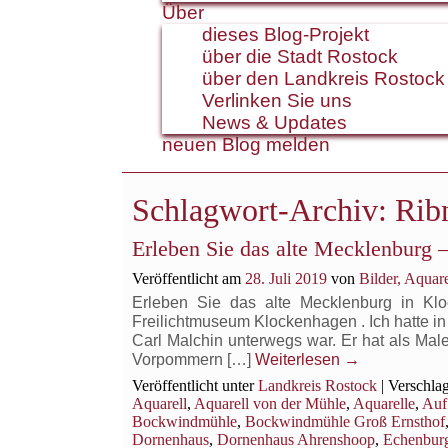
Über
dieses Blog-Projekt
über die Stadt Rostock
über den Landkreis Rostock
Verlinken Sie uns
News & Updates
neuen Blog melden
Schlagwort-Archiv:
Rib
Erleben Sie das alte Mecklenburg
Veröffentlicht am
28. Juli 2019
von
Bilder, Aqua
Erleben Sie das alte Mecklenburg in Kl
Freilichtmuseum Klockenhagen . Ich hatte i
Carl Malchin unterwegs war. Er hat als Ma
Vorpommern […]
Weiterlesen
→
Veröffentlicht unter
Landkreis Rostock
|
Verschlag
Aquarell
,
Aquarell von der Mühle
,
Aquarelle
,
Auf
Bockwindmühle
,
Bockwindmühle Groß Ernsthof
Dornenhaus
,
Dornenhaus Ahrenshoop
,
Echenbur