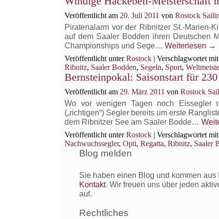
Windige Hackebeil-Meisterschaft i
Veröffentlicht am
20. Juli 2011
von
Rostock Saili
Piratenalarm vor der Ribnitzer St.-Marien-K
auf dem Saaler Bodden ihren Deutschen Mei
Championships und Sege…
Weiterlesen
→
Veröffentlicht unter
Rostock
|
Verschlagwortet mit
Ribnitz
,
Saaler Bodden
,
Segeln
,
Sport
,
Weltmeiste
Bernsteinpokal: Saisonstart für 23
Veröffentlicht am
29. März 2011
von
Rostock Sai
Wo vor wenigen Tagen noch Eissegler re
(„richtigen“) Segler bereits um erste Rangl
dem Ribnitzer See am Saaler Bodde…
Weit
Veröffentlicht unter
Rostock
|
Verschlagwortet mit
Nachwuchssegler
,
Opti
,
Regatta
,
Ribnitz
,
Saaler 
Blog melden
Sie haben einen Blog und kommen aus R
Kontakt
. Wir freuen uns über jeden akti
auf.
Rechtliches