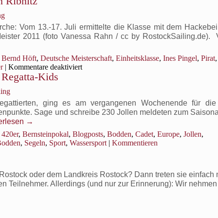
n Ribnitz
ng
irche: Vom 13.-17. Juli ermittelte die Klasse mit dem Hackebe
ster 2011 (foto Vanessa Rahn / cc by RostockSailing.de). V
Bernd Höft
,
Deutsche Meisterschaft
,
Einheitsklasse
,
Ines Pingel
,
Pirat
für
r
|
Kommentare deaktiviert
0 Regatta-Kids
Windige
Hackebeil-
ling
Meisterschaft
in
gattierten, ging es am vergangenen Wochenende für die 
Ribnitz
istenpunkte. Sage und schreibe 230 Jollen meldeten zum Saisona
erlesen
→
420er
,
Bernsteinpokal
,
Blogposts
,
Bodden
,
Cadet
,
Europe
,
Jollen
,
Bodden
,
Segeln
,
Sport
,
Wassersport
|
Kommentieren
ostock oder dem Landkreis Rostock? Dann treten sie einfach m
ven Teilnehmer. Allerdings (und nur zur Erinnerung): Wir nehmen