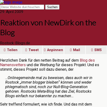
29. April 2009
Reaktion von NewDirk on the
Blog
Rostock-Blogs.de
Teilen
Tweet
Anpinnen
Mail
SMS
Herzlichen Dank für den netten Beitrag auf dem
Blog des
Namensvetters
und die Werbung für dieses Projekt. Und es
stimmt, dieses Projekt soll dazu dienen, der
…Onlinegemeinde mal zu beweisen, dass auch wir in
Rostock „immer blogger bleiben“ können und weder
phlegmatisch sind, noch zur Null-Blog-Generation
gehören. Rostocks Meta-Blog hat das Ziel, Rostocks
Blogs einfach nur bekannter zu machen…
Sehr treffend formuliert, wie ich finde. Und das mit dem