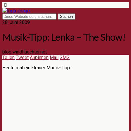
28. Juni 2009
Musik-Tipp: Lenka – The Show!
blog.windfluechter.net
Teilen
Tweet
Anpinnen
Mail
SMS
Heute mal ein kleiner Musik-Tipp: