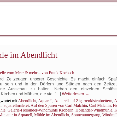
le im Abendlicht
relle vom Meer & mehr – von Frank Koebsch
nd Zeitzeugen unserer Geschichte Es macht einfach Spa
u sein und in den Dörfern und Städten nach den Zeitzeu
erte Ausschau zu halten. Neben den einzelnen Schlös
 Kirchen und Mühlen, die viel […]
Weiterlesen
→
wortet mit
Abendlicht
,
Aquarell
,
Aquarell auf Zigarrenkistenbrettern
,
A
n
,
aquarellmalerei
,
Auf den Spuren von Carl Malchin
,
Carl Malchin
,
Fi
hle
,
Galerie-Holländer-Windmühle Kröpelin
,
Holländer-Windmühle
,
K
Miniatur in Aquarell
,
Mühle im Abendlicht
,
Sonnenuntergang
,
Windmü