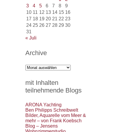
3
4
5
6
7
8
9
10
11
12
13
14
15
16
17
18
19
20
21
22
23
24
25
26
27
28
29
30
31
« Juli
Archive
Archive
mit Inhalten
teilnehmende Blogs
ARONA Yachting
Ben Philipps Schreibwelt
Bilder, Aquarelle vom Meer &
mehr – von Frank Koebsch
Blog – Jensens
Wohnzimmerstudio