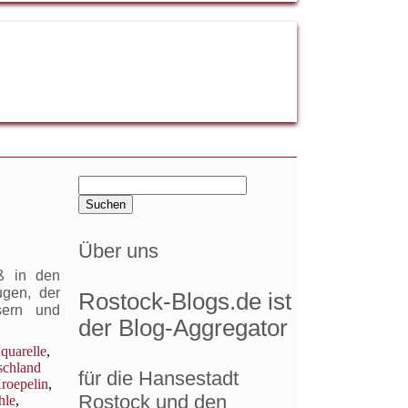
Suchen
nach:
Über uns
ß in den
gen, der
Rostock-Blogs.de ist
sern und
der Blog-Aggregator
quarelle
,
schland
für die Hansestadt
roepelin
,
Rostock und den
hle
,