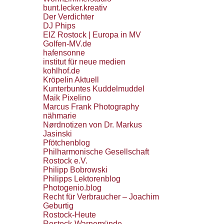
bunt.lecker.kreativ
Der Verdichter
DJ Phips
EIZ Rostock | Europa in MV
Golfen-MV.de
hafensonne
institut für neue medien
kohlhof.de
Kröpelin Aktuell
Kunterbuntes Kuddelmuddel
Maik Pixelino
Marcus Frank Photography
nähmarie
Nørdnotizen von Dr. Markus
Jasinski
Pfötchenblog
Philharmonische Gesellschaft
Rostock e.V.
Philipp Bobrowski
Philipps Lektorenblog
Photogenio.blog
Recht für Verbraucher – Joachim
Geburtig
Rostock-Heute
Rostock-Warnemünde