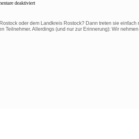
für
ntare deaktiviert
Mühlen
in
meinen
ostock oder dem Landkreis Rostock? Dann treten sie einfach m
Aquarellen
ven Teilnehmer. Allerdings (und nur zur Erinnerung): Wir nehmen