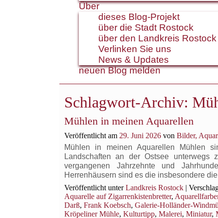
Über
dieses Blog-Projekt
über die Stadt Rostock
über den Landkreis Rostock
Verlinken Sie uns
News & Updates
neuen Blog melden
Schlagwort-Archiv:
Müh
Mühlen in meinen Aquarellen
Veröffentlicht am
29. Juni 2026
von
Bilder, Aqua
Mühlen in meinen Aquarellen Mühlen si
Landschaften an der Ostsee unterwegs z
vergangenen Jahrzehnte und Jahrhund
Herrenhäusern sind es die insbesondere die
Veröffentlicht unter
Landkreis Rostock
|
Verschlag
Aquarelle auf Zigarrenkistenbretter
,
Aquarellfarbe
Darß
,
Frank Koebsch
,
Galerie-Holländer-Windmü
Kröpeliner Mühle
,
Kulturtipp
,
Malerei
,
Miniatur
,