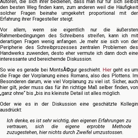
Autoren, die sich ihrer bedienen, dass man nur für sich selbst
den besten Weg finden kann, zum anderen weil die Häufigkeit
solcher Fragen beinahe umgekehrt proportional mit der
Erfahrung ihrer Fragesteller steigt.
Vor allem, wenn sie eigentlich nur die äußersten
Rahmenbedingungen des Schreibens streifen, kann ich mit
derartigen Fragen wenig anfangen. Je mehr sie sich von der
Peripherie des Schreibprozesses zentralen Problemen des
Handwerks zuwenden, desto eher vermute ich dann doch eine
interessante und bereichernde Diskussion.
So wie es gerade bei MontsÃ©gur geschieht.
Hier
geht es u
die Frage der Vorplanung eines Romans, also des Plottens. Im
Besonderen darum, wie viel Vorplanung zu viel ist. Sicher, auch
hier gilt, jeder muss das für ihn richtige Maß selber finden, von
„ganz ohne“ bis „bis ins kleinste Detail ist alles möglich.
Oder wie es in der Diskussion eine geschätzte Kollegin
ausdrückt:
Ich denke, es ist sehr wichtig, den eigenen Erfahrungen zu
vertrauen, sich die eigene erprobte Methode
zuzugestehen, hier nichts durch Zweifel umzustossen.